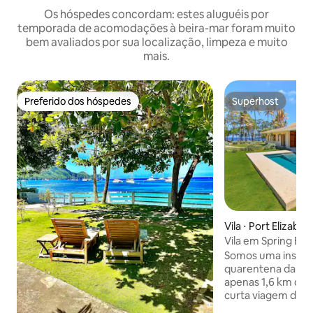
Os hóspedes concordam: estes aluguéis por
temporada de acomodações à beira-mar foram muito
bem avaliados por sua localização, limpeza e muito
mais.
Preferido dos hóspedes
Superhost
Preferido dos hóspedes
Superhost
Vila ⋅ Port Elizabet
Vila em Spring Be
Somos uma instala
quarentena da Covid-19. Loc
apenas 1,6 km da d
curta viagem de t
Bequia, nossas vil