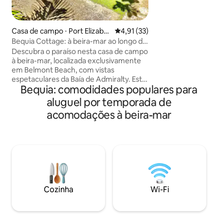
localização tranqui
Spring Valley. Ven
novas vilas, perto 
Casa de campo ⋅ Port Elizabet
4,91 de uma avaliação média de
4,91 (33)
desfrutando da pr
h
Bequia Cottage: à beira-mar ao longo da
tropicais exubera
passarela de Belmont
Descubra o paraíso nesta casa de campo
uma curta viagem
à beira-mar, localizada exclusivamente
Elizabeth? Bequia
em Belmont Beach, com vistas
tranquilidade e be
espetaculares da Baía de Admiralty. Esta
variedade de ativid
Bequia: comodidades populares para
casa de campo histórica e
recentemente renovada de 2 quartos à
aluguel por temporada de
beira-mar é a mistura perfeita de
acomodações à beira-mar
conforto e autenticidade. O layout
aberto e as vibrações caribenhas
clássicas criam uma atmosfera
acolhedora. Relaxe no jardim privativo e
crie memórias duradouras neste paraíso
tropical. Mergulhe em vibrações
descontraídas e na vibrante vida da ilha
com uma orla panorâmica, lojas e
Cozinha
Wi-Fi
restaurantes incríveis nas proximidades.