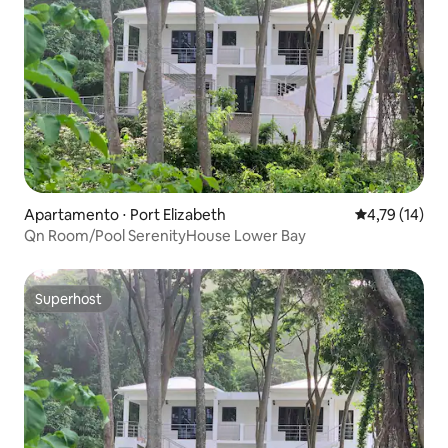
Apartamento ⋅ Port Elizabeth
4,79 de uma a
4,79 (14)
Qn Room/Pool SerenityHouse Lower Bay
Superhost
Superhost