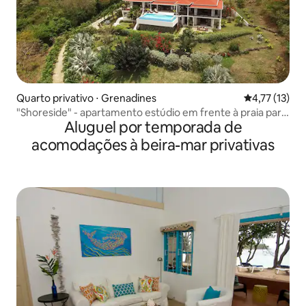
Quarto privativo ⋅ Grenadines
4,77 de uma a
4,77 (13)
"Shoreside" - apartamento estúdio em frente à praia para
Aluguel por temporada de
dois
acomodações à beira-mar privativas