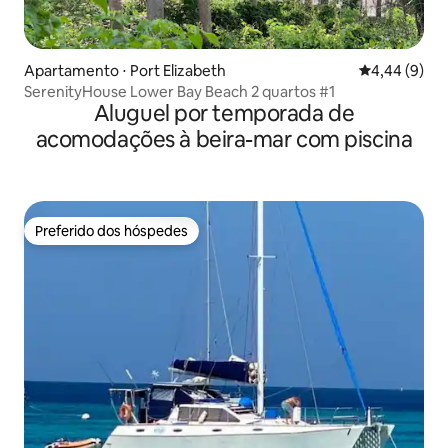
Apartamento ⋅ Port Elizabeth
4,44 de uma 
4,44 (9)
SerenityHouse Lower Bay Beach 2 quartos #1
Aluguel por temporada de
acomodações à beira-mar com piscina
Preferido dos hóspedes
Preferido dos hóspedes