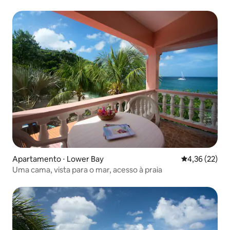
Apartamento ⋅ Lower Bay
4,36 de uma a
4,36 (22)
Uma cama, vista para o mar, acesso à praia