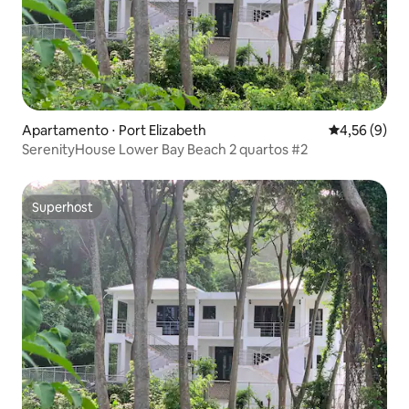
Apartamento ⋅ Port Elizabeth
4,56 de uma 
4,56 (9)
SerenityHouse Lower Bay Beach 2 quartos #2
Superhost
Superhost