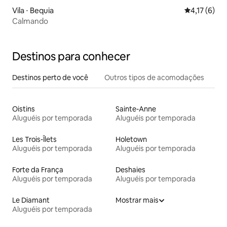
Vila ⋅ Bequia
4,17 de uma 
4,17 (6)
Calmando
Destinos para conhecer
Destinos perto de você
Outros tipos de acomodações
Oistins
Sainte-Anne
Aluguéis por temporada
Aluguéis por temporada
Les Trois-Îlets
Holetown
Aluguéis por temporada
Aluguéis por temporada
Forte da França
Deshaies
Aluguéis por temporada
Aluguéis por temporada
Le Diamant
Mostrar mais
Aluguéis por temporada