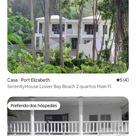
Casa ⋅ Port Elizabeth
5 de uma 
5 (4)
SerenityHouse Lower Bay Beach 2 quartos Main Fl
Preferido dos hóspedes
Preferido dos hóspedes