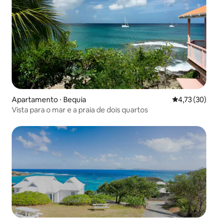
Apartamento ⋅ Bequia
4,73 de uma a
4,73 (30)
Vista para o mar e a praia de dois quartos