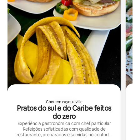
Chef em Fayetteville
Pratos do sul e do Caribe feitos
do zero
C
Experiência gastronômica com chef particular
qu
Refeições sofisticadas com qualidade de
v
restaurante, preparadas e servidas no conforto
q