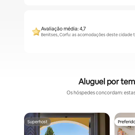
Avaliação média: 4,7
Benitses, Corfu: as acomodações deste cidade 
Aluguel por tem
Os hóspedes concordam: estas
Superhost
Preferid
Superhost
Preferid