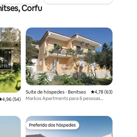
disponíveis!
itses, Corfu
ções
Suíte de hóspedes ⋅ Benitses
4,78 de uma avaliação
4,78 (63)
Markos Apartments para 6 pessoas
4,96 de uma avaliação média de 5, 54 avaliações
4,96 (54)
Benitses
Preferido dos hóspedes
Preferido dos hóspedes