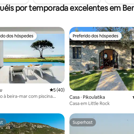
cador de cabelo, ferro de passar
Cocomat.
uéis por temporada excelentes em Ben
em fumo
rido dos hóspedes
Preferido dos hóspedes
 melhores preferidos dos hóspedes
Preferido dos hóspedes
média de 5, 72 avaliações
fu
5 de uma avaliação média de 5, 40 avalia
5 (40)
xo à beira-mar com piscina
Casa ⋅ Pikoulatika
e acesso direto à praia
Casa em Little Rock
st
Superhost
st
Superhost