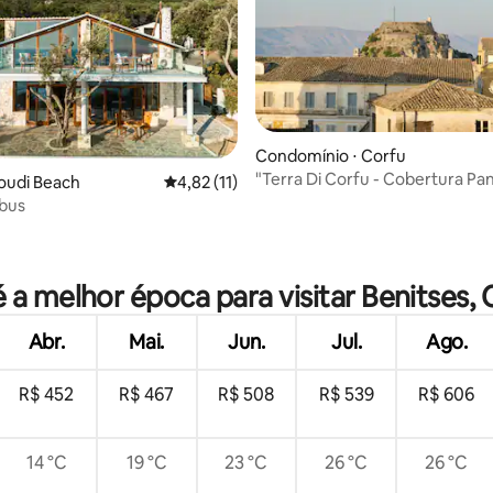
Condomínio ⋅ Corfu
"Terra Di Corfu - Cobertura Pa
soudi Beach
4,82 de uma avaliação média de 5, 11 avalia
4,82 (11)
ebus
média de 5, 25 avaliações
é a melhor época para visitar Benitses, 
Abr.
Mai.
Jun.
Jul.
Ago.
R$ 452
R$ 467
R$ 508
R$ 539
R$ 606
14 °C
19 °C
23 °C
26 °C
26 °C