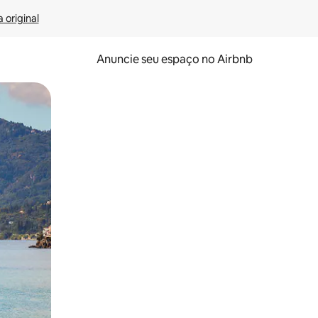
 original
Anuncie seu espaço no Airbnb
 deslizando o dedo na tela.