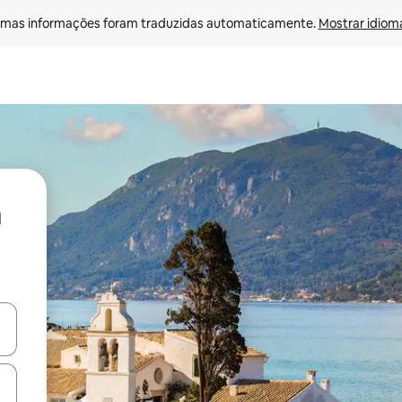
mas informações foram traduzidas automaticamente. 
Mostrar idioma
ore-os usando as seta para cima e para baixo do teclado ou tocando e