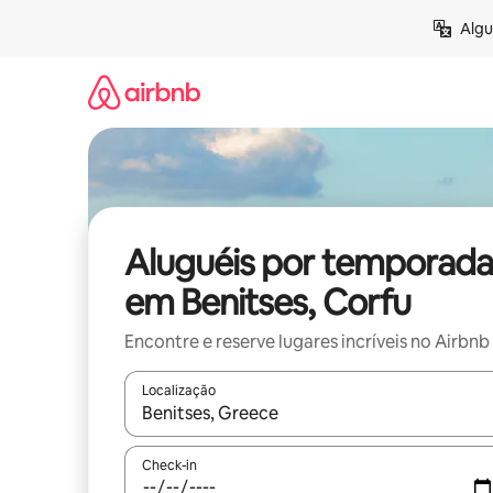
Pular
Algu
para
o
conteúdo
Aluguéis por temporada
em Benitses, Corfu
Encontre e reserve lugares incríveis no Airbnb
Localização
Quando os resultados estiverem disponíveis, expl
Check-in