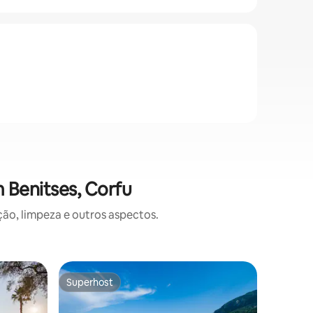
 Benitses, Corfu
o, limpeza e outros aspectos.
Casa ⋅ Be
Superhost
Preferi
Superhost
Preferi
Casa Gre
mar
Bem-vind