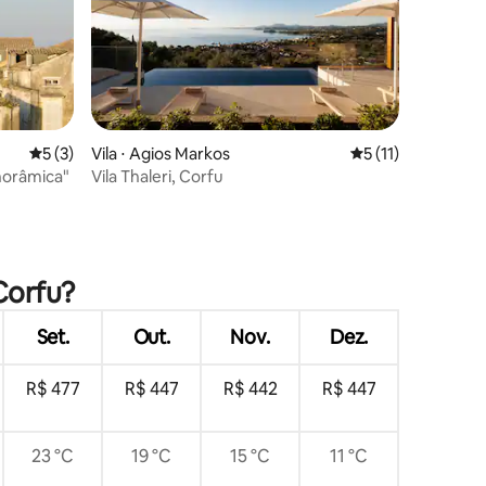
5 de uma avaliação média de 5, 3 avaliações
5 (3)
Vila ⋅ Agios Markos
5 de uma avaliação
5 (11)
norâmica"
Vila Thaleri, Corfu
ções
Corfu?
Set.
Out.
Nov.
Dez.
R$ 477
R$ 447
R$ 442
R$ 447
23 °C
19 °C
15 °C
11 °C