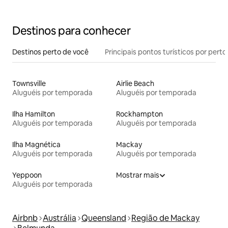
churrasqueira
Destinos para conhecer
Destinos perto de você
Principais pontos turísticos por perto
Townsville
Airlie Beach
Aluguéis por temporada
Aluguéis por temporada
Ilha Hamilton
Rockhampton
Aluguéis por temporada
Aluguéis por temporada
Ilha Magnética
Mackay
Aluguéis por temporada
Aluguéis por temporada
Yeppoon
Mostrar mais
Aluguéis por temporada
Airbnb
Austrália
Queensland
Região de Mackay