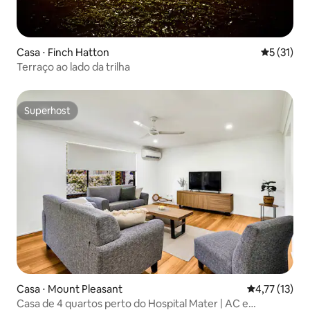
Casa ⋅ Finch Hatton
5 de uma a
5 (31)
Terraço ao lado da trilha
Superhost
Superhost
Casa ⋅ Mount Pleasant
4,77 de uma a
4,77 (13)
Casa de 4 quartos perto do Hospital Mater | AC e