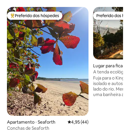
Preferido dos hóspedes
Preferido dos hó
Entre os melhores preferidos dos hóspedes
Preferido dos hó
Lugar para ficar 
he
A tenda ecológica
experiência de gl
Fuja para o Kingfi
isolado e autossuf
lado do rio. Mergu
uma banheira aque
desfrute de um c
interno/externo c
deslumbrantes, m
sistema fluvial at
acesso privado ou
Apartamento ⋅ Seaforth
4,95 de uma avaliação média de
4,95 (44)
fogueira privativa
Conchas de Seaforth