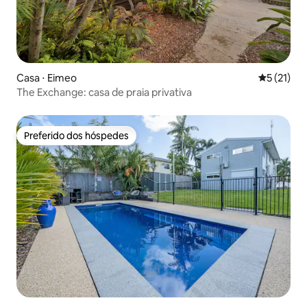
Casa ⋅ Eimeo
5 de uma a
5 (21)
The Exchange: casa de praia privativa
Preferido dos hóspedes
Preferido dos hóspedes