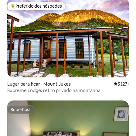
Preferido dos hóspedes
Entre os melhores preferidos dos hóspedes
Lugar para ficar ⋅ Mount Jukes
5 de uma a
5 (27)
Supreme Lodge: retiro privado na montanha
Superhost
Superhost