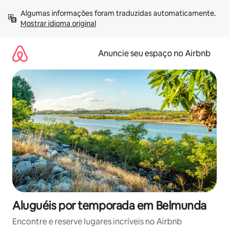
Pular
Algumas informações foram traduzidas automaticamente. 
para
Mostrar idioma original
o
conteúdo
Anuncie seu espaço no Airbnb
Aluguéis por temporada em Belmunda
Encontre e reserve lugares incríveis no Airbnb