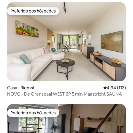
Preferido dos hóspedes
Preferido dos hóspedes
Casa ⋅ Riemst
4,94 de uma av
4,94 (113)
NOVO - De Grenspaal WEST 6P 5 min Maastricht SAUNA
Preferido dos hóspedes
Preferido dos hóspedes