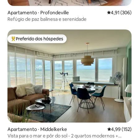
Apartamento ⋅ Profondeville
4,91 de uma av
4,91 (306)
Refúgio de paz balinesa e serenidade
Preferido dos hóspedes
Entre os melhores preferidos dos hóspedes
Apartamento ⋅ Middelkerke
4,99 de uma av
4,99 (152)
Vista para o mar e pôr do sol - 2 quartos modernos +