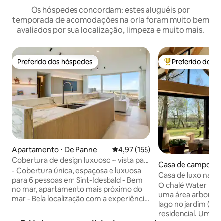
Os hóspedes concordam: estes aluguéis por
temporada de acomodações na orla foram muito bem
avaliados por sua localização, limpeza e muito mais.
Preferido dos hóspedes
Preferido dos 
Preferido dos hóspedes
Entre os melhore
Apartamento ⋅ De Panne
4,97 de uma avaliação média de 
4,97 (155)
Cobertura de design luxuoso ~ vista para
Casa de campo ⋅ 
o mar e para as dunas
- Cobertura única, espaçosa e luxuosa
Casa de luxo na n
para 6 pessoas em Sint-Idesbald - Bem
bem-estar junto a
O chalé Water Lily
no mar, apartamento mais próximo do
uma área arboriza
mar - Bela localização com a experiência
lago no jardim (56
no terraço como se estivesse nas dunas.
residencial. Um f
- Acesso direto à praia e dunas -