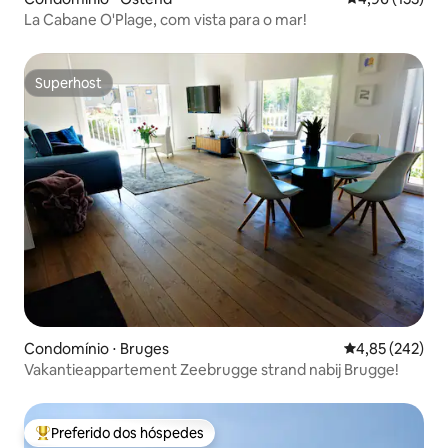
La Cabane O'Plage, com vista para o mar!
Superhost
Superhost
Condomínio ⋅ Bruges
4,85 de uma av
4,85 (242)
Vakantieappartement Zeebrugge strand nabij Brugge!
Preferido dos hóspedes
Entre os melhores preferidos dos hóspedes