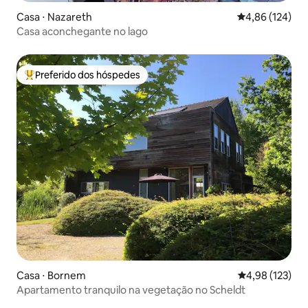
Casa ⋅ Nazareth
4,86 de uma av
4,86 (124)
Casa aconchegante no lago
Preferido dos hóspedes
Entre os melhores preferidos dos hóspedes
Casa ⋅ Bornem
4,98 de uma av
4,98 (123)
Apartamento tranquilo na vegetação no Scheldt