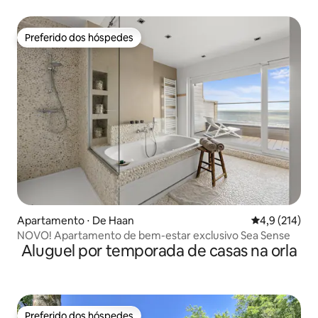
estacionamento
Preferido dos hóspedes
Preferido dos hóspedes
Apartamento ⋅ De Haan
4,9 de uma av
4,9 (214)
NOVO! Apartamento de bem-estar exclusivo Sea Sense
Aluguel por temporada de casas na orla
Preferido dos hóspedes