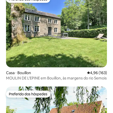
Preferido dos hóspedes
Casa ⋅ Bouillon
4,96 de uma av
4,96 (163)
MOULIN DE L'EPINE em Bouillon, às margens do rio Semois
Preferido dos hóspedes
Preferido dos hóspedes