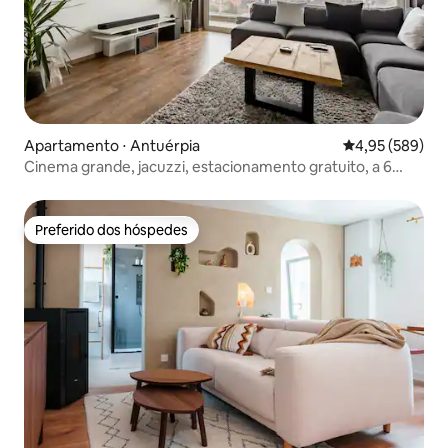
Apartamento ⋅ Antuérpia
4,95 de uma ava
4,95 (589)
Cinema grande, jacuzzi, estacionamento gratuito, a 6
minutos de Antuérpia
Preferido dos hóspedes
Preferido dos hóspedes