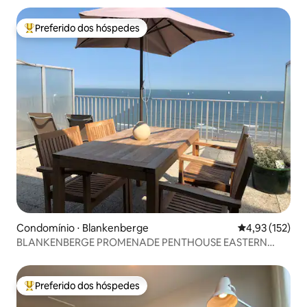
Preferido dos hóspedes
Entre os melhores preferidos dos hóspedes
Condomínio ⋅ Blankenberge
4,93 de uma av
4,93 (152)
BLANKENBERGE PROMENADE PENTHOUSE EASTERN
STAKETSEL
Preferido dos hóspedes
Entre os melhores preferidos dos hóspedes