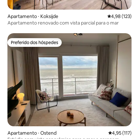
Apartamento ⋅ Koksijde
4,98 de uma av
4,98 (123)
Apartamento renovado com vista parcial para o mar
Preferido dos hóspedes
Preferido dos hóspedes
Apartamento ⋅ Ostend
4,95 de uma av
4,95 (117)