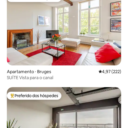
Entre os melhores preferidos dos hóspedes
Apartamento ⋅ Bruges
4,97 de uma av
4,97 (222)
SUÍTE Vista para o canal
Preferido dos hóspedes
Entre os melhores preferidos dos hóspedes