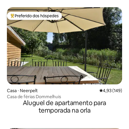
Preferido dos hóspedes
Entre os melhores preferidos dos hóspedes
Casa ⋅ Neerpelt
4,93 de uma av
4,93 (149)
Casa de férias Dommelhuis
Aluguel de apartamento para
temporada na orla