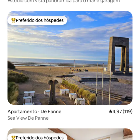
Estúdio com vista panorâmica para o mar e garagem
Preferido dos hóspedes
Entre os melhores preferidos dos hóspedes
Apartamento ⋅ De Panne
4,97 de uma av
4,97 (119)
Sea View De Panne
Preferido dos hóspedes