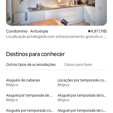
Condomínio ⋅ Antuérpia
4,97 de uma av
4,97 (118)
Localização privilegiada com estacionamento gratuito e 2
bicicletas!
Destinos para conhecer
Outros tipos de acomodações
Coisas para fazer
Aluguéis de cabanas
Locações por temporada com piscina
Bélgica
Bélgica
Aluguel por temporada de microcasas
Aluguel por temporada de barcos
Bélgica
Bélgica
Aluguéis por temporada com caiaque
Aluguel por temporada de cabanas de pastor