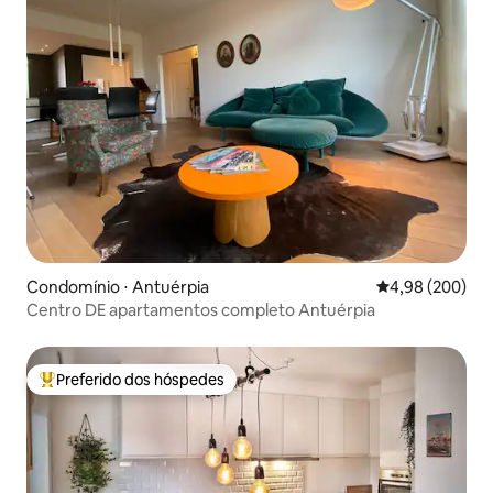
Condomínio ⋅ Antuérpia
4,98 de uma ava
4,98 (200)
Centro DE apartamentos completo Antuérpia
Preferido dos hóspedes
Entre os melhores preferidos dos hóspedes