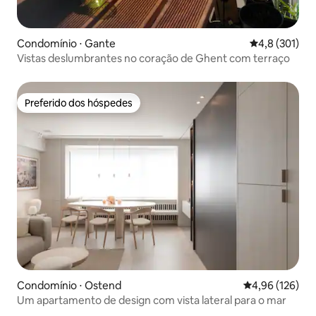
Condomínio ⋅ Gante
4,8 de uma av
4,8 (301)
Vistas deslumbrantes no coração de Ghent com terraço
Preferido dos hóspedes
Preferido dos hóspedes
Condomínio ⋅ Ostend
4,96 de uma av
4,96 (126)
Um apartamento de design com vista lateral para o mar