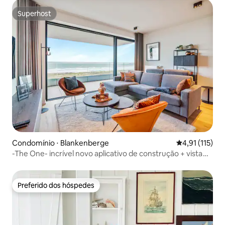
Superhost
Superhost
Condomínio ⋅ Blankenberge
4,91 de uma av
4,91 (115)
-The One- incrível novo aplicativo de construção + vista
para o mar
Preferido dos hóspedes
Preferido dos hóspedes