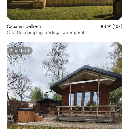
Cabana ⋅ Dalhem
4,91 de uma av
4,91 (107)
Ô NaNo Glamping, um lugar atemporal
Superhost
Superhost