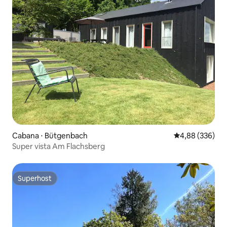
Cabana ⋅ Bütgenbach
4,88 de uma ava
4,88 (336)
Super vista Am Flachsberg
Superhost
Superhost