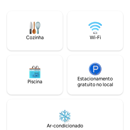
com uma grande jacuzzi (coberta),
contemporâneo e
disponível durante todo o ano. A casa de
elementos naturai
campo está escondida dos pontos
calor do piso aqu
turísticos, localizada nas proximidades
até o chuveiro e 
do maravilhoso Ninglinspo no Vale de
delicioso no verã
Amblève, garantindo muitas trilhas de
xícara de café fr
caminhada nas proximidades e um
pássaros encanta
Cozinha
Wi-Fi
ambiente maravilhoso no meio das
melodias mais doc
Ardenas belgas!
Estacionamento
Piscina
gratuito no local
Ar-condicionado