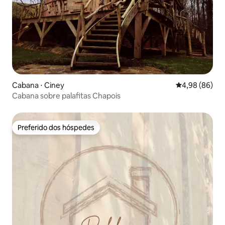
Cabana ⋅ Ciney
4,98 de uma av
4,98 (86)
Cabana sobre palafitas Chapois
Preferido dos hóspedes
Preferido dos hóspedes