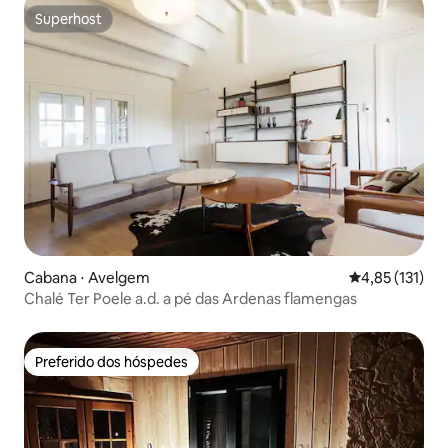
Superhost
Superhost
Cabana ⋅ Avelgem
4,85 de uma av
4,85 (131)
Chalé Ter Poele a.d. a pé das Ardenas flamengas
Preferido dos hóspedes
Preferido dos hóspedes