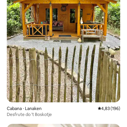
Cabana ⋅ Lanaken
4,83 de uma av
4,83 (196)
Desfrute do 't Boskotje