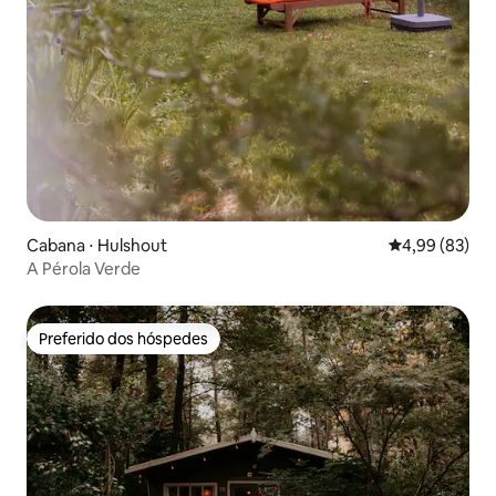
Cabana ⋅ Hulshout
4,99 de uma a
4,99 (83)
A Pérola Verde
Preferido dos hóspedes
Preferido dos hóspedes