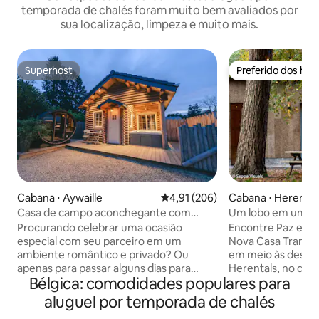
temporada de chalés foram muito bem avaliados por
sua localização, limpeza e muito mais.
Superhost
Preferido dos hó
Superhost
Preferido dos hó
Cabana ⋅ Aywaille
4,91 de uma avaliação média de 
4,91 (206)
Cabana ⋅ Herental
Casa de campo aconchegante com
Um lobo em um lar
jacuzzi e sauna em região incrível
Procurando celebrar uma ocasião
Encontre Paz e S
especial com seu parceiro em um
Nova Casa Tranqui
ambiente romântico e privado? Ou
em meio às deslum
apenas para passar alguns dias para
Herentals, no quin
Bélgica: comodidades populares para
escapar das cidades agitadas? Então
ícone do ciclismo.
venha para esta acolhedora e recém-
projetada com rev
aluguel por temporada de chalés
construída casa de madeira, equipada
NATUREZA🌳, mist