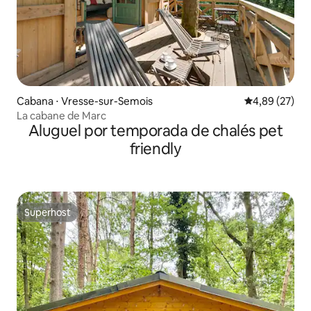
Cabana ⋅ Vresse-sur-Semois
4,89 de uma a
4,89 (27)
La cabane de Marc
Aluguel por temporada de chalés pet
friendly
Superhost
Superhost