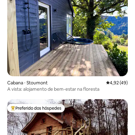
Cabana ⋅ Stoumont
4,92 de uma a
4,92 (49)
A vista: alojamento de bem-estar na floresta
Preferido dos hóspedes
Entre os melhores preferidos dos hóspedes