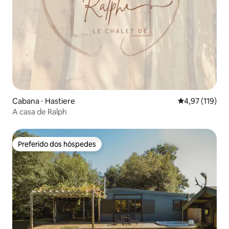
Cabana ⋅ Hastiere
4,97 de uma av
4,97 (119)
A casa de Ralph
Preferido dos hóspedes
Preferido dos hóspedes