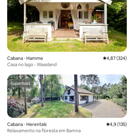
Cabana ⋅ Hamme
4,87 de uma av
4,87 (324)
Casa no lago - Waasland
Superhost
Superhost
Cabana ⋅ Herentals
4,9 de uma av
4,9 (135)
Relaxamento na floresta em Bamna