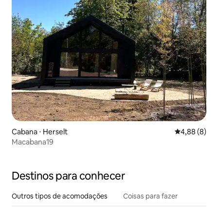
Cabana ⋅ Herselt
4,88 de uma 
4,88 (8)
Macabana19
Destinos para conhecer
Outros tipos de acomodações
Coisas para fazer