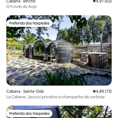
Cabana ⋅ Binche
4,97 de uma a
4,97 (63)
O Fundo do Anjo
Preferido dos hóspedes
Preferido dos hóspedes
Cabana ⋅ Sainte-Ode
4,89 de uma a
4,89 (73)
La Cabane. Jacuzzi privativo e champanhe de cortesia
Preferido dos hóspedes
Preferido dos hóspedes