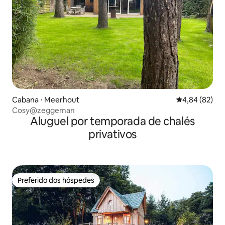
Cabana ⋅ Meerhout
4,84 de uma a
4,84 (82)
Cosy@zeggeman
Aluguel por temporada de chalés
privativos
Preferido dos hóspedes
Preferido dos hóspedes