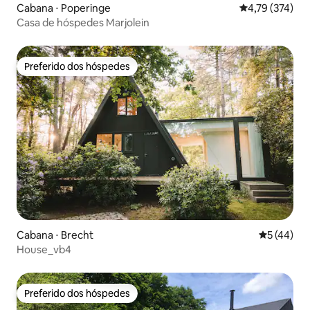
Cabana ⋅ Poperinge
4,79 de uma av
4,79 (374)
Casa de hóspedes Marjolein
Preferido dos hóspedes
Preferido dos hóspedes
Cabana ⋅ Brecht
5 de uma a
5 (44)
House_vb4
Preferido dos hóspedes
Preferido dos hóspedes