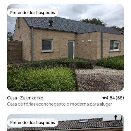
Preferido dos hóspedes
Preferido dos hóspedes
Casa ⋅ Zuienkerke
4,84 de uma av
4,84 (68)
Casa de férias aconchegante e moderna para alugar
Preferido dos hóspedes
Preferido dos hóspedes