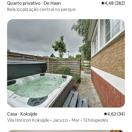
Quarto privativo ⋅ De Haan
4,48 de uma ava
4,48 (282)
Bela localização central no parque
Casa ⋅ Koksijde
4,62 de uma a
4,62 (34)
Vila Horizon Koksijde • Jacuzzi • Mar • 12 hóspedes