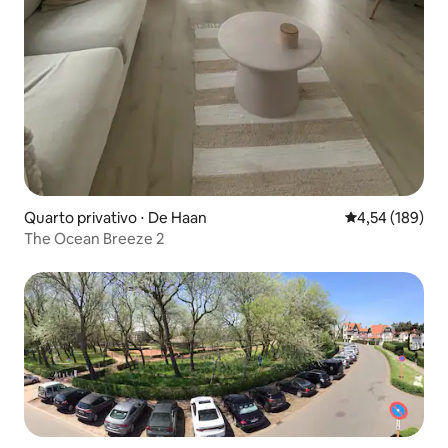
Quarto privativo ⋅ De Haan
4,54 de uma av
4,54 (189)
The Ocean Breeze 2