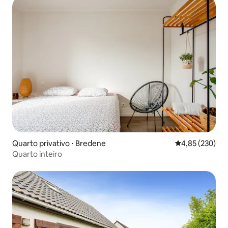
Quarto privativo ⋅ Bredene
4,85 de uma av
4,85 (230)
Quarto inteiro