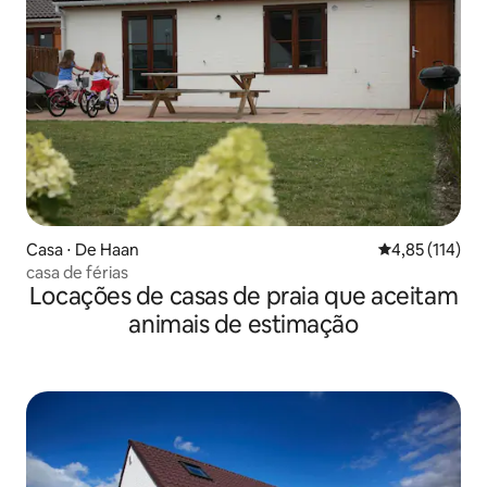
Casa ⋅ De Haan
4,85 de uma av
4,85 (114)
casa de férias
Locações de casas de praia que aceitam
animais de estimação