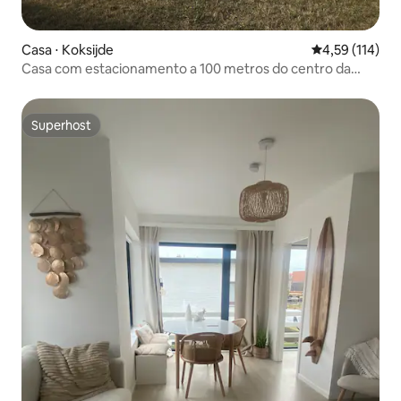
Casa ⋅ Koksijde
4,59 de uma av
4,59 (114)
Casa com estacionamento a 100 metros do centro da
cidade!
Superhost
Superhost