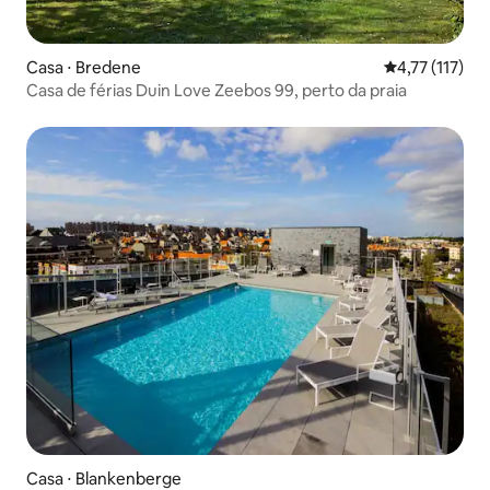
Casa ⋅ Bredene
4,77 de uma av
4,77 (117)
Casa de férias Duin Love Zeebos 99, perto da praia
Casa ⋅ Blankenberge