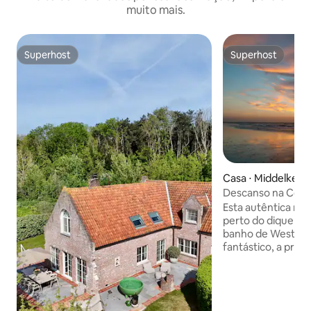
muito mais.
Superhost
Superhost
Superhost
Superhost
Casa ⋅ Middelkerk
Descanso na Costa:
quartos - 2 banhei
Esta autêntica mor
perto do dique do
banho de Westend
fantástico, a prop
muito na loja. To
10 pessoas com 4 
Ideal para sair com
colegas de trabalho! Atenção! N