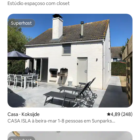
Estúdio espaçoso com closet
Superhost
Superhost
Casa ⋅ Koksijde
4,89 de uma ava
4,89 (248)
CASA ISLA à beira-mar 1-8 pessoas em Sunparks
Nieuwpoort