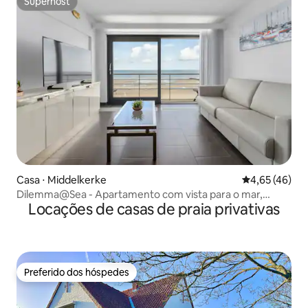
Superhost
Superhost
Casa ⋅ Middelkerke
4,65 de uma a
4,65 (46)
Dilemma@Sea - Apartamento com vista para o mar,
Locações de casas de praia privativas
terraço e piscina
Preferido dos hóspedes
Preferido dos hóspedes