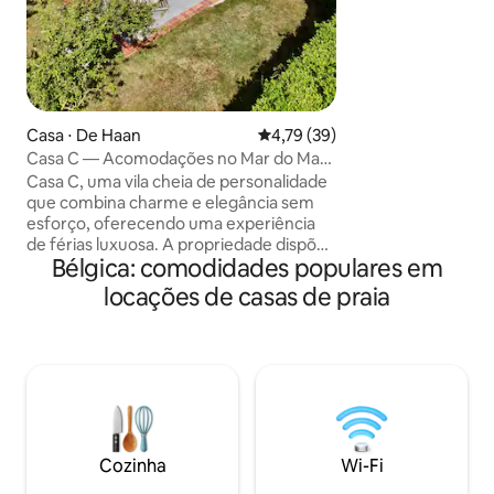
adequado para pa
dada a autenticida
de estimação que s
de semana: chegue
sexta-feira e aos
ficar o tempo que 
Casa ⋅ De Haan
4,79 de uma avaliação média de
4,79 (39)
Casa C — Acomodações no Mar do Mar
do Norte
Casa C, uma vila cheia de personalidade
que combina charme e elegância sem
esforço, oferecendo uma experiência
de férias luxuosa. A propriedade dispõe
Bélgica: comodidades populares em
de 5 quartos, 3 banheiros/chuveiros,
estacionamento para 5 carros, lareira
locações de casas de praia
aberta e um espaçoso jardim
ensolarado. Com uma localização única
junto ao Duinenbos, entre Wenduine e
De Haan, esta vila oferece o equilíbrio
perfeito entre tranquilidade e natureza.
O mar, as vastas dunas e os pitorescos
centros das aldeias de De Haan e
Wenduine estão a uma curta distância a
Cozinha
Wi-Fi
pé.