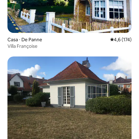
Casa ⋅ De Panne
4,6 de uma av
4,6 (174)
Villa Françoise