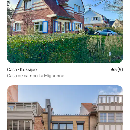
Casa ⋅ Koksijde
5 de uma 
5 (9)
Casa de campo La Mignonne