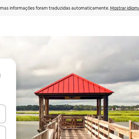
mas informações foram traduzidas automaticamente. 
Mostrar idioma
ore-os usando as seta para cima e para baixo do teclado ou tocando e