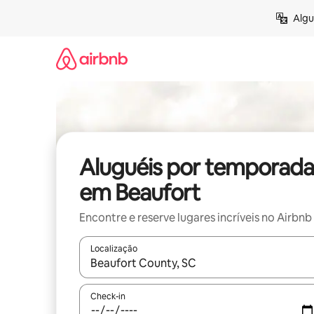
Pular
Algu
para
o
conteúdo
Aluguéis por temporada
em Beaufort
Encontre e reserve lugares incríveis no Airbnb
Localização
Quando os resultados estiverem disponíveis, expl
Check-in