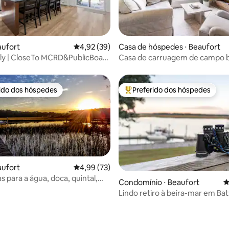
média de 5, 26 avaliações
aufort
4,92 de uma avaliação média de 5, 39 avalia
4,92 (39)
Casa de hóspedes ⋅ Beaufort
ly | CloseTo MCRD&PublicBoat
Casa de carruagem de campo 
nto
rido dos hóspedes
Preferido dos hóspedes
 melhores preferidos dos hóspedes
Entre os melhores preferidos d
aufort
4,99 de uma avaliação média de 5, 73 avalia
4,99 (73)
as para a água, doca, quintal,
média de 5, 40 avaliações
Condomínio ⋅ Beaufort
4
 tranquilo
Lindo retiro à beira-mar em Ba
Creek