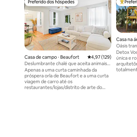
Preferido dos hóspedes
Prefe
Preferido dos hóspedes
Entre os
Casa na á
a Island
Oásis tra
a praia
Detox Voc
Casa de campo ⋅ Beaufort
4,97 de uma avaliação m
4,97 (129)
única e r
Deslumbrante chalé que aceita animais
arquitetô
de estimação, passe de praia e fogueira
totalment
Apenas a uma curta caminhada da
lowcountr
próspera orla de Beaufort e a uma curta
permite 
viagem de carro até os
majestoso
restaurantes/lojas/distrito de arte do
Mergulhe
centro da cidade e Spanish Moss Trail,
banho que
nossa casa de campo leve e
descontrai
aconchegante foi projetada com seu
fôlego! O
conforto e relaxamento em mente. No
você apre
coração do bairro histórico, desfrute de
desfruta 
café no convés traseiro, relaxe junto à
anúncio 
fogueira ou simplesmente relaxe lá
acesso à 
dentro - é o local perfeito para chamar