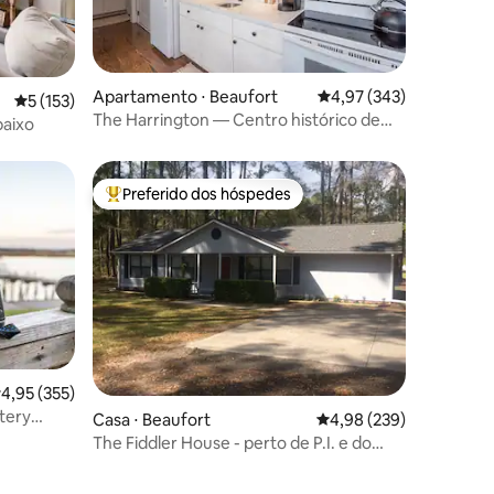
Apartamento ⋅ Beaufort
4,97 de uma avaliação 
4,97 (343)
ções
5 de uma avaliação média de 5, 153 avaliações
5 (153)
The Harrington — Centro histórico de
baixo
Beaufort
Preferido dos hóspedes
os hóspedes
Entre os melhores preferidos dos hóspedes
ções
,95 de uma avaliação média de 5, 355 avaliações
4,95 (355)
ttery
Casa ⋅ Beaufort
4,98 de uma avaliação m
4,98 (239)
The Fiddler House - perto de P.I. e do
centro de Bft