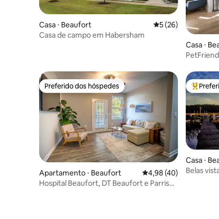
Casa ⋅ Beaufort
5 de uma avaliação 
5 (26)
Casa de campo em Habersham
Casa ⋅ Be
PetFriend
Lançame
Preferido dos hóspedes
Prefe
Preferido dos hóspedes
Entre os
Casa ⋅ Be
Belas vist
Apartamento ⋅ Beaufort
4,98 de uma avaliação 
4,98 (40)
privativo,
Hospital Beaufort, DT Beaufort e Parris
Island!