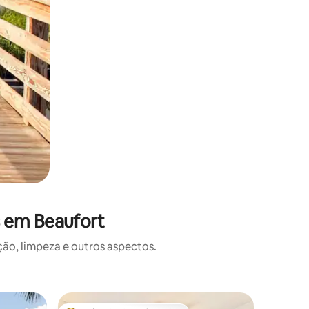
s em Beaufort
o, limpeza e outros aspectos.
Casa de 