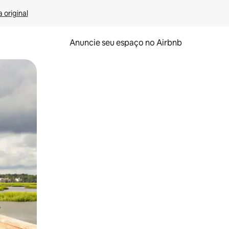
 original
Anuncie seu espaço no Airbnb
 deslizando o dedo na tela.