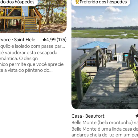
rido dos hóspedes
Preferido dos hóspedes
 melhores preferidos dos hóspedes
Entre os melhores preferidos d
rvore ⋅ Saint Helen
4,99 de uma avaliação média de 5, 175 avalia
4,99 (175)
nquilo e isolado com passe para
ê vai adorar esta escapada
édia de 5, 129 avaliações
omântica. O design
nico permite que você aprecie
e a vista do pântano do
y. O pano de fundo da cama
que você adormeça sob o
 céu noturno estrelado!
 suas preocupações com um
 certamente irá relaxar e
r você. O fundo é de tirar o
 chuveiro externo permite que
Casa ⋅ Beaufort
4
cie a paisagem enquanto
Belle Monte (bela montanha) n
de um banho quente. Este é um
"desconectado", sem TV ou
Belle Monte é uma linda casa de
internet. Passeio de praia em
andares cheia de luz em um p