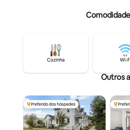
Hunting Is
de lar depois de explorar as
praias/parques da Carolina do Sul com
Comodidades
nosso passe de praia gratuito. Ideal para
famílias, casais e pequenos grupos!
Cozinha
Wi-F
Outros a
Preferido dos hóspedes
Prefe
Entre os melhores preferidos dos hóspedes
Entre os