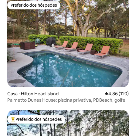
Preferido dos hóspedes
Preferido dos hóspedes
Casa ⋅ Hilton Head Island
4,86 de uma av
4,86 (120)
Palmetto Dunes House: piscina privativa, PDBeach, golfe
Preferido dos hóspedes
Entre os melhores preferidos dos hóspedes