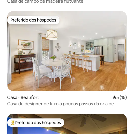
Casa de campo de madeira flutuante
Preferido dos hóspedes
Preferido dos hóspedes
Casa ⋅ Beaufort
5 de uma a
5 (15)
Casa de designer de luxo a poucos passos da orla de
Beaufort
Preferido dos hóspedes
Entre os melhores preferidos dos hóspedes