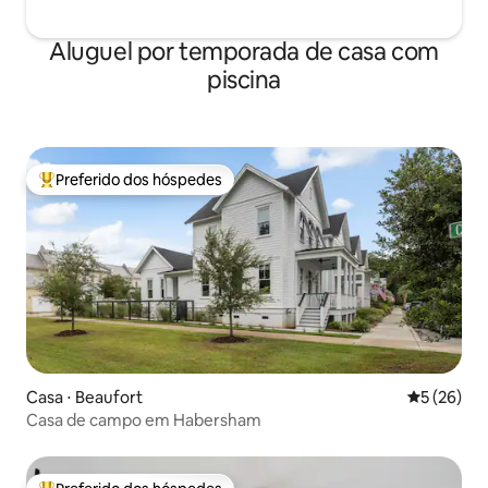
Aluguel por temporada de casa com
piscina
Preferido dos hóspedes
Entre os melhores preferidos dos hóspedes
Casa ⋅ Beaufort
5 de uma a
5 (26)
Casa de campo em Habersham