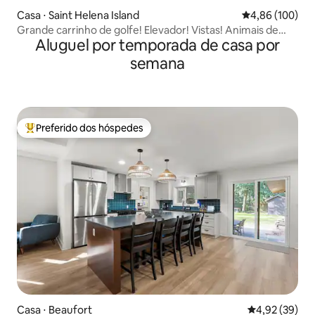
Casa ⋅ Saint Helena Island
4,86 de uma av
4,86 (100)
Grande carrinho de golfe! Elevador! Vistas! Animais de
Aluguel por temporada de casa por
estimação! Acessível!
semana
Preferido dos hóspedes
Entre os melhores preferidos dos hóspedes
Casa ⋅ Beaufort
4,92 de uma a
4,92 (39)