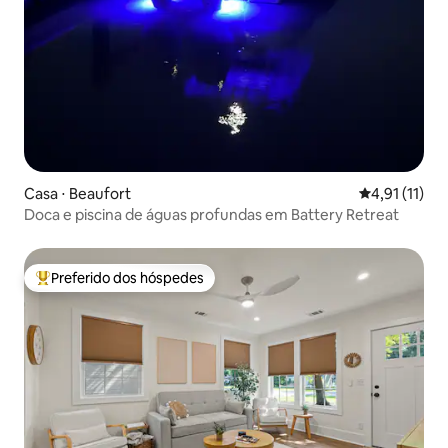
Casa ⋅ Beaufort
4,91 de uma a
4,91 (11)
Doca e piscina de águas profundas em Battery Retreat
Preferido dos hóspedes
Entre os melhores preferidos dos hóspedes