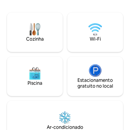
desfrute de vistas
escapada rápida ou estadia de longa
sol incrível todas 
duração. A 10 minutos do centro da bela
do pátio. Saia para ver o centro histórico
Beaufort SC, compras, restaurantes,
de Beaufort, a 5 m
caminhos para caminhadas e passeios. A
Spanish Moss Trail
5 minutos da Base Marinha da Ilha de
Marinha da Ilha de
Paris, a uma hora de carro do Parque
Estadual da Ilha Hunting, Ace Basin
Cozinha
Wi-Fi
Tours, Hilton Head Island, Savannah e
Charleston. Fique atento aos golfinhos
em Battery Creek!
Estacionamento
Piscina
gratuito no local
Ar-condicionado