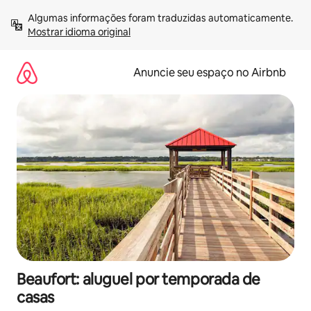
Pular
Algumas informações foram traduzidas automaticamente. 
para
Mostrar idioma original
o
conteúdo
Anuncie seu espaço no Airbnb
Beaufort: aluguel por temporada de
casas