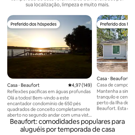
sua localização, limpeza e muito mais.
Preferido dos hóspedes
Preferido dos hó
Preferido dos hóspedes
Preferido dos hó
Casa ⋅ Beaufort
Casa de campo tra
Casa ⋅ Beaufort
4,97 de uma avaliação média de 
4,97 (149)
perto do centro d
Mantenha a simpli
Reflexões pacíficas em águas profundas
tranquilo e centra
Olá a todos! Bem-vindo a este
perto da Ilha de Pa
encantador condomínio de 650 pés
Beaufort. Esta casa de campo renovada
quadrados de conceito completamente
de 3 quartos em e
aberto no segundo andar com uma vista
8 pessoas e tem t
Beaufort: comodidades populares para
desobstruída completa de Deepwater
para sua próxima v
Battery Creek. Temos todas as
aluguéis por temporada de casa
Beaufort. Localiz
comodidades necessárias para uma