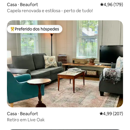
Casa ⋅ Beaufort
4,96 de uma av
4,96 (179)
Capela renovada e estilosa - perto de tudo!
Preferido dos hóspedes
Entre os melhores preferidos dos hóspedes
Casa ⋅ Beaufort
4,99 de uma ava
4,99 (207)
Retiro em Live Oak