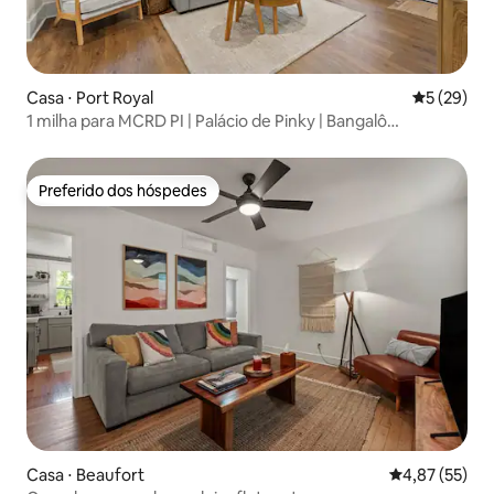
Casa ⋅ Port Royal
5 de uma a
5 (29)
1 milha para MCRD PI | Palácio de Pinky | Bangalô
aconchegante
Preferido dos hóspedes
Preferido dos hóspedes
Casa ⋅ Beaufort
4,87 de uma a
4,87 (55)