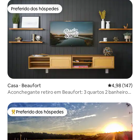
Preferido dos hóspedes
Preferido dos hóspedes
Casa ⋅ Beaufort
4,98 de uma av
4,98 (147)
Aconchegante retiro em Beaufort: 3 quartos 2 banheiros |
Localização central
Preferido dos hóspedes
Entre os melhores preferidos dos hóspedes