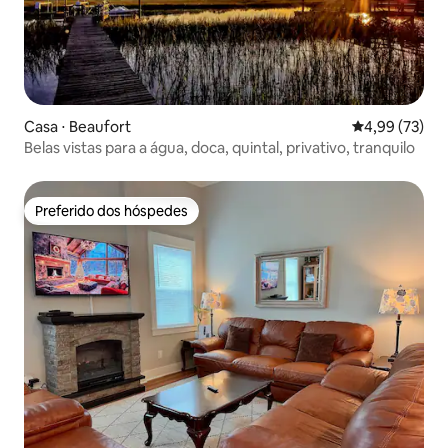
Casa ⋅ Beaufort
4,99 de uma a
4,99 (73)
Belas vistas para a água, doca, quintal, privativo, tranquilo
Preferido dos hóspedes
Preferido dos hóspedes