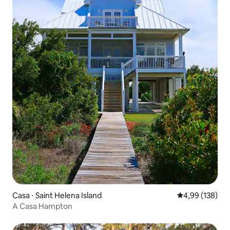
Casa ⋅ Saint Helena Island
4,99 de uma av
4,99 (138)
A Casa Hampton