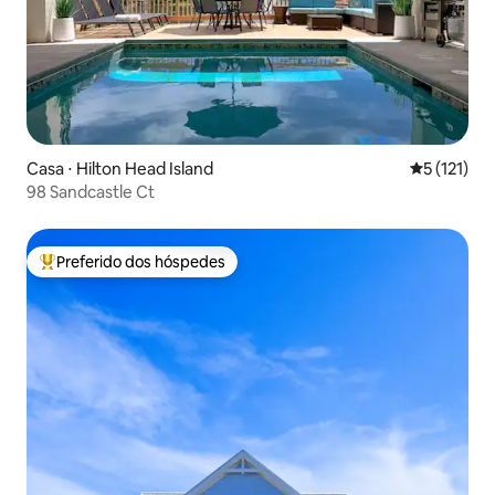
Casa ⋅ Hilton Head Island
5 de uma av
5 (121)
98 Sandcastle Ct
Preferido dos hóspedes
Entre os melhores preferidos dos hóspedes