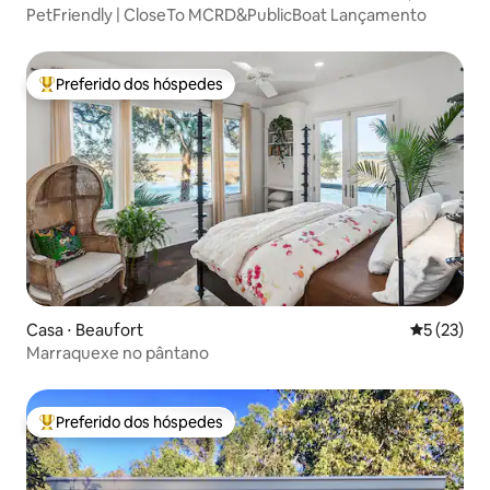
PetFriendly | CloseTo MCRD&PublicBoat Lançamento
Preferido dos hóspedes
Entre os melhores preferidos dos hóspedes
Casa ⋅ Beaufort
5 de uma a
5 (23)
Marraquexe no pântano
Preferido dos hóspedes
Entre os melhores preferidos dos hóspedes