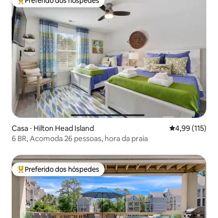
Preferido dos hóspedes
Entre os melhores preferidos dos hóspedes
Casa ⋅ Hilton Head Island
4,99 de uma av
4,99 (115)
6 BR, Acomoda 26 pessoas, hora da praia
Preferido dos hóspedes
Entre os melhores preferidos dos hóspedes