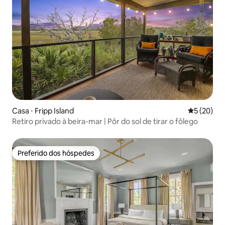
Casa ⋅ Fripp Island
5 de uma a
5 (20)
Retiro privado à beira-mar | Pôr do sol de tirar o fôlego
Preferido dos hóspedes
Preferido dos hóspedes