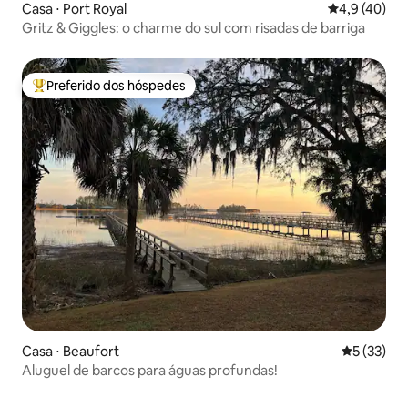
Casa ⋅ Port Royal
4,9 de uma a
4,9 (40)
Gritz & Giggles: o charme do sul com risadas de barriga
Preferido dos hóspedes
Entre os melhores preferidos dos hóspedes
Casa ⋅ Beaufort
5 de uma a
5 (33)
Aluguel de barcos para águas profundas!