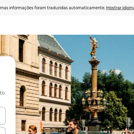
mas informações foram traduzidas automaticamente. 
Mostrar idioma
ito
ore-os usando as seta para cima e para baixo do teclado ou tocando e