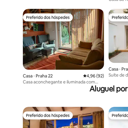
Preferido dos hóspedes
Preferid
Preferido dos hóspedes
Preferid
Casa ⋅ Pr
Suíte de 
Casa ⋅ Praha 22
4,96 de uma avaliação 
4,96 (92)
Casa aconchegante e iluminada com
Aluguel po
estacionamento
Preferido dos hóspedes
Preferid
Preferido dos hóspedes
Preferid