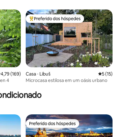
Preferido dos hóspedes
Entre os melhores preferidos dos hóspedes
ções
,79 de uma avaliação média de 5, 169 avaliações
4,79 (169)
Casa ⋅ Libuš
5 de uma avaliação
5 (15)
en 4
Microcasa estilosa em um oásis urbano
ondicionado
Preferido dos hóspedes
Preferido dos hóspedes