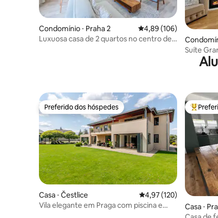
Condomínio ⋅ Praha 2
4,89 de uma avaliação m
4,89 (106)
Luxuosa casa de 2 quartos no centro de
Condomíni
Praga!
Suíte Gra
Alu
• Estilo r
Preferido dos hóspedes
Prefe
Preferido dos hóspedes
Entre os
Casa ⋅ Čestlice
4,97 de uma avaliação m
4,97 (120)
Vila elegante em Praga com piscina e
Casa ⋅ Pr
quadra de tênis
Casa de f