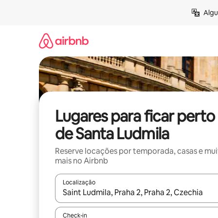
Pular
Algu
para
o
conteúdo
Lugares para ficar perto
de Santa Ludmila
Reserve locações por temporada, casas e mu
mais no Airbnb
Localização
Quando os resultados estiverem disponíveis, expl
Check-in