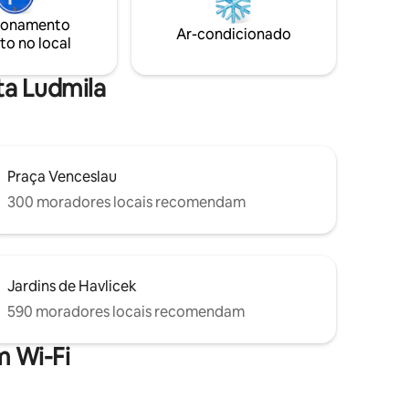
 parque de
mesma categoria. Embora todas as
ionamento
 rio
unidades ofereçam as mesmas
Ar-condicionado
to no local
de bonde
comodidades, pode haver diferenças
do metrô
sutis nos esquemas de cores e
elementos de design.
ta Ludmila
Praça Venceslau
300 moradores locais recomendam
Jardins de Havlicek
590 moradores locais recomendam
 Wi-Fi