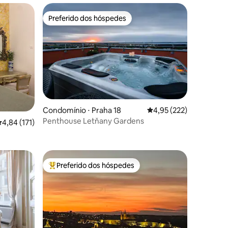
Preferido dos hóspedes
Preferido dos hóspedes
ções
Condomínio ⋅ Praha 18
4,95 de uma avaliação 
4,95 (222)
Penthouse Letňany Gardens
,84 de uma avaliação média de 5, 171 avaliações
4,84 (171)
Preferido dos hóspedes
os hóspedes
Entre os melhores preferidos dos hóspedes