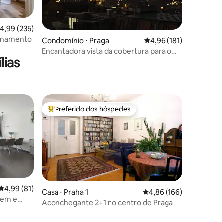
,99 de uma avaliação média de 5, 235 avaliações
4,99 (235)
ionamento
ções
Condomínio ⋅ Praga
4,96 de uma avaliação 
4,96 (181)
Encantadora vista da cobertura para o
lias
Castelo de Praga
Preferido dos hóspedes
Entre os melhores preferidos dos hóspedes
4,99 de uma avaliação média de 5, 81 avaliações
4,99 (81)
Casa ⋅ Praha 1
4,86 de uma avaliação 
4,86 (166)
gem e
Aconchegante 2+1 no centro de Praga
ções