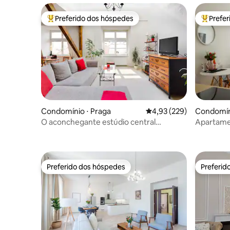
Preferido dos hóspedes
Prefe
Entre os melhores preferidos dos hóspedes
Entre os
Condomínio ⋅ Praga
4,93 de uma avaliação m
4,93 (229)
Condomíni
O aconchegante estúdio central
Apartame
VERMELHO de Lenka
Vyšehrad
Preferido dos hóspedes
Preferid
Preferido dos hóspedes
Preferid