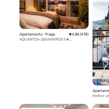
Apartamento ⋅ Praga
4,86 de uma avaliação m
4,86 (478)
4QUARTOS+2BANHEIROS 5★
PRESIDENTES perto do Castelo de
Praga,V!EWS, A/C
Apartame
Melhor vi
apartame