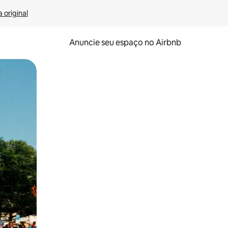
 original
Anuncie seu espaço no Airbnb
 deslizando o dedo na tela.