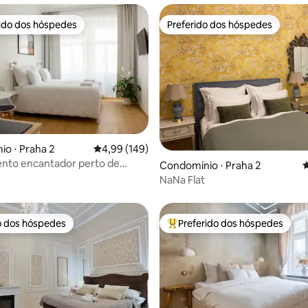
rido dos hóspedes
Preferido dos hóspedes
 melhores preferidos dos hóspedes
Preferido dos hóspedes
édia de 5, 229 avaliações
o ⋅ Praha 2
4,99 de uma avaliação média de 5, 149 avalia
4,99 (149)
nto encantador perto de
Condomínio ⋅ Praha 2
4
NaNa Flat
o dos hóspedes
Preferido dos hóspedes
o dos hóspedes
Entre os melhores preferidos d