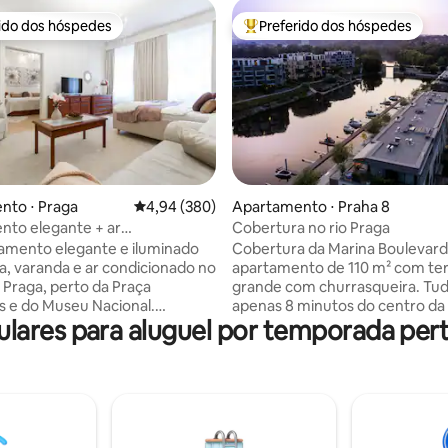
rido dos hóspedes
Preferido dos hóspedes
 melhores preferidos dos hóspedes
Entre os melhores preferidos d
nto ⋅ Praga
4,94 de uma avaliação média de 5, 380 avalia
4,94 (380)
Apartamento ⋅ Praha 8
édia de 5, 170 avaliações
nto elegante + ar
Cobertura no rio Praga
ado, sauna, varanda e garagem
amento elegante e iluminado
Cobertura da Marina Boulevar
stância
, varanda e ar condicionado no
apartamento de 110 m² com te
 Praga, perto da Praça
grande com churrasqueira. Tud
 e do Museu Nacional.
apenas 8 minutos do centro da 
ares para aluguel por temporada pert
NAMENTO GRATUITO E
Um refúgio de férias perfeito 
isponível em uma garagem a 5
escritório em casa para o viajan
e carro do prédio. O
Marina Boulevard Penthouse e
nto está convenientemente
localizada em Praga 8, em uma
o perto das linhas de metrô C e
habitação privada. Situado nas
vam você à Cidade Velha, à
do rio Vltava, com caminhadas 
los, ao Castelo de Praga e a
até o centro da cidade através