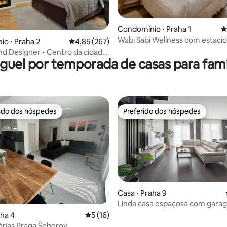
Condomínio ⋅ Praha 1
4
édia de 5, 106 avaliações
Wabi Sabi Wellness com estac
o ⋅ Praha 2
4,85 de uma avaliação média de 5, 267 avalia
4,85 (267)
nd Designer • Centro da cidade
guel por temporada de casas para famí
omântico
rido dos hóspedes
Preferido dos hóspedes
 melhores preferidos dos hóspedes
Preferido dos hóspedes
Casa ⋅ Praha 9
édia de 5, 120 avaliações
Linda casa espaçosa com gara
estacionamento gratuito
aha 4
5 de uma avaliação média de 5, 16 avalia
5 (16)
érias Praga Šeberov