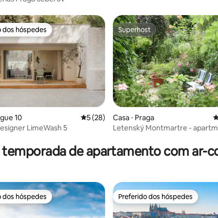
o dos hóspedes
Superhost
o dos hóspedes
Superhost
ague 10
5 de uma avaliação média de 5, 28 avalia
5 (28)
Casa ⋅ Praga
4
designer LimeWash 5
Letenský Montmartre - apartm
média de 5, 92 avaliações
r temporada de apartamento com ar-c
o dos hóspedes
Preferido dos hóspedes
o dos hóspedes
Preferido dos hóspedes