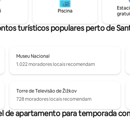
rações. Uma parada de bonde
parques verdes ou até o maior
Estac
ca muito perto (a apenas 1
Praga, "Stromovka", ao longo do
i
Piscina
gratui
distância). :) Há muitos
norte. A 2 minutos da parada 
tes, bares e pubs nas
Libensky Most ou a 5 minutos 
ades, bem como mercearias.
Palmovka.
ntos turísticos populares perto de San
Museu Nacional
1.022 moradores locais recomendam
Torre de Televisão de Žižkov
728 moradores locais recomendam
el de apartamento para temporada com