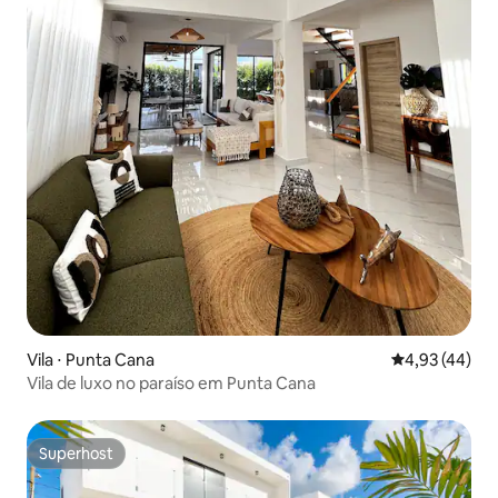
Vila ⋅ Punta Cana
4,93 de uma a
4,93 (44)
Vila de luxo no paraíso em Punta Cana
Superhost
Superhost