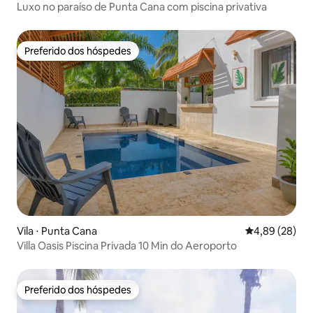
Luxo no paraíso de Punta Cana com piscina privativa
Preferido dos hóspedes
Preferido dos hóspedes
Vila ⋅ Punta Cana
4,89 de uma a
4,89 (28)
Villa Oasis Piscina Privada 10 Min do Aeroporto
Preferido dos hóspedes
Preferido dos hóspedes