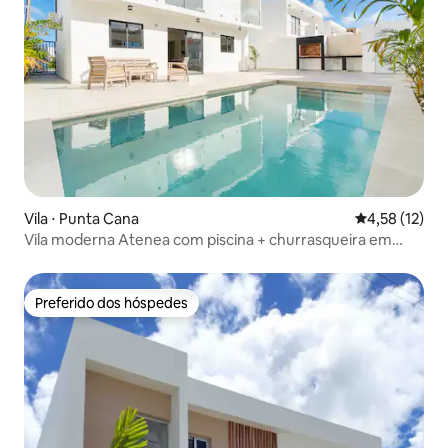
Vila ⋅ Punta Cana
4,58 de uma a
4,58 (12)
Vila moderna Atenea com piscina + churrasqueira em
Punta Cana
Preferido dos hóspedes
Preferido dos hóspedes