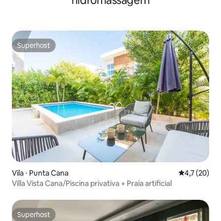
hidromassagem
Superhost
Superhost
Vila ⋅ Punta Cana
4,7 de uma a
4,7 (20)
Villa Vista Cana/Piscina privativa + Praia artificial
Superhost
Superhost