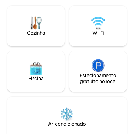
estacionamento • Ar-condicionado em
localização centra
todos os cômodos e na área de estar •
8 minutos da vibr
Smart TVs • Cozinha totalmente
cidade, a 10 minut
equipada e churrasqueira Capacidade 6:
deslumbrantes e a
• 1 quarto familiar (1 cama king size + 2
aeroporto. Venha
camas de solteiro) • 1 quarto privativo
melhor refúgio tro
Cozinha
Wi-Fi
com cama queen size
Estacionamento
Piscina
gratuito no local
Ar-condicionado