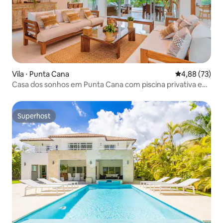
Vila ⋅ Punta Cana
4,88 de uma a
4,88 (73)
Casa dos sonhos em Punta Cana com piscina privativa e
jacuzzi
Superhost
Superhost