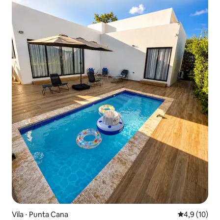
Vila ⋅ Punta Cana
4,9 de uma a
4,9 (10)