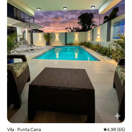
Vila ⋅ Punta Cana
4,98 de uma a
4,98 (65)