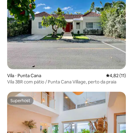
Vila ⋅ Punta Cana
4,82 de uma a
4,82 (11)
Vila 3BR com pátio / Punta Cana Village, perto da praia
Superhost
Superhost