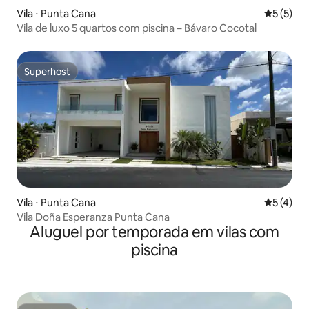
Vila ⋅ Punta Cana
5 de uma 
5 (5)
Vila de luxo 5 quartos com piscina – Bávaro Cocotal
Superhost
Superhost
Vila ⋅ Punta Cana
5 de uma 
5 (4)
Vila Doña Esperanza Punta Cana
Aluguel por temporada em vilas com
piscina