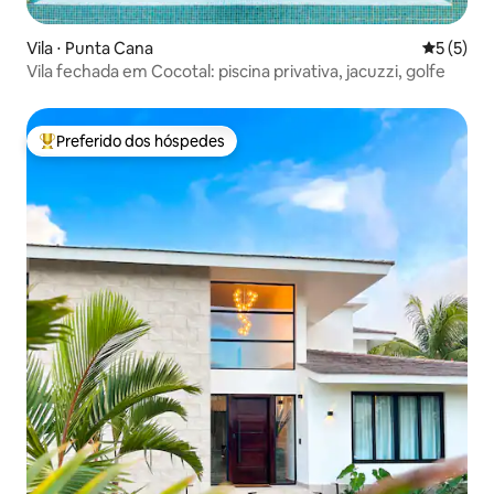
Vila ⋅ Punta Cana
5 de uma 
5 (5)
Vila fechada em Cocotal: piscina privativa, jacuzzi, golfe
Preferido dos hóspedes
Entre os melhores preferidos dos hóspedes