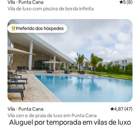
Vila ⋅ Punta Cana
5 de uma 
5 (8)
Vila de luxo com piscina de borda infinita
Preferido dos hóspedes
Entre os melhores preferidos dos hóspedes
Vila ⋅ Punta Cana
4,87 de uma a
4,87 (47)
Vila zen e de praia de luxo em Punta Cana
Aluguel por temporada em vilas de luxo