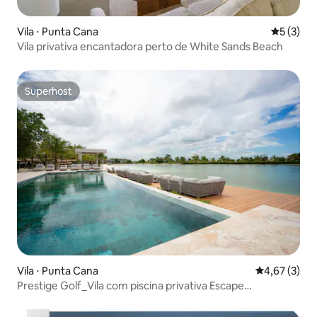
Vila ⋅ Punta Cana
5 de uma 
5 (3)
Vila privativa encantadora perto de White Sands Beach
Superhost
Superhost
Vila ⋅ Punta Cana
4,67 de uma 
4,67 (3)
Prestige Golf_Vila com piscina privativa Escape
Vista_Cana