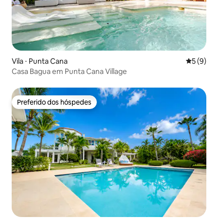
Vila ⋅ Punta Cana
5 de uma 
5 (9)
Casa Bagua em Punta Cana Village
Preferido dos hóspedes
Preferido dos hóspedes