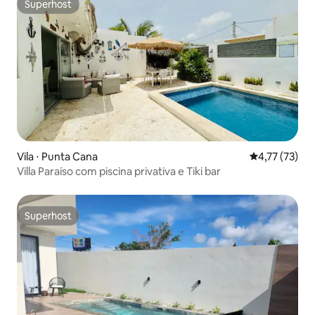
Superhost
Superhost
Vila ⋅ Punta Cana
4,77 de uma a
4,77 (73)
Villa Paraíso com piscina privativa e Tiki bar
Superhost
Superhost