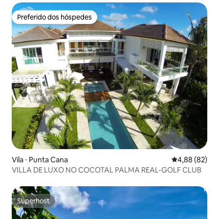
Preferido dos hóspedes
Preferido dos hóspedes
Vila ⋅ Punta Cana
4,88 de uma a
4,88 (82)
VILLA DE LUXO NO COCOTAL PALMA REAL-GOLF CLUB
Superhost
Superhost