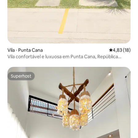
Vila ⋅ Punta Cana
4,83 de uma a
4,83 (18)
Vila confortável e luxuosa em Punta Cana, República
Dominicana
Superhost
Superhost