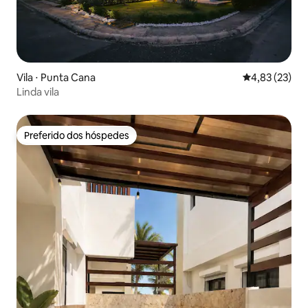
Vila ⋅ Punta Cana
4,83 de uma a
4,83 (23)
Linda vila
Preferido dos hóspedes
Preferido dos hóspedes