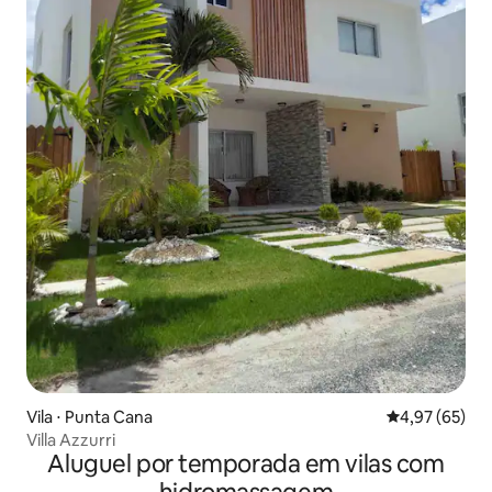
Vila ⋅ Punta Cana
4,97 de uma a
4,97 (65)
Villa Azzurri
Aluguel por temporada em vilas com