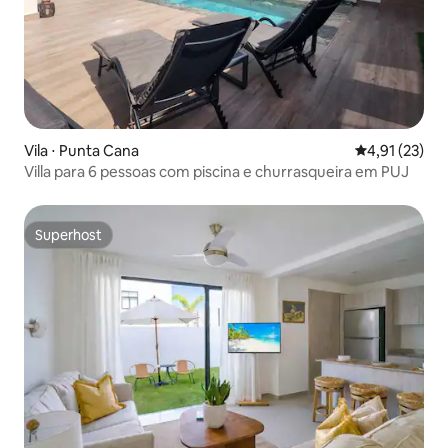
Vila ⋅ Punta Cana
4,91 de uma a
4,91 (23)
Villa para 6 pessoas com piscina e churrasqueira em PUJ
Superhost
Superhost