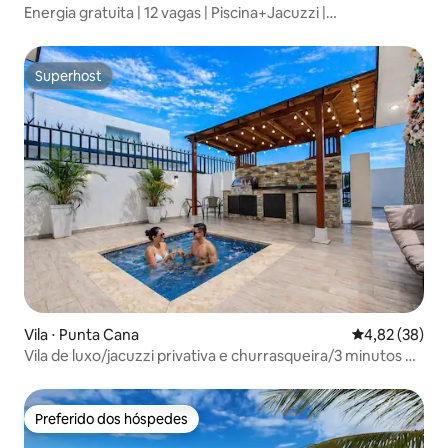
Energia gratuita | 12 vagas | Piscina+Jacuzzi |
Churrasqueira | Ar-condicionado
Superhost
Superhost
Vila ⋅ Punta Cana
4,82 de uma a
4,82 (38)
Vila de luxo/jacuzzi privativa e churrasqueira/3 minutos do
centro da cidade
Preferido dos hóspedes
Preferido dos hóspedes