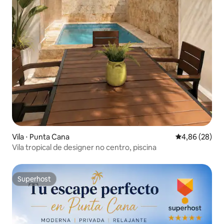
Vila ⋅ Punta Cana
4,86 de uma a
4,86 (28)
Vila tropical de designer no centro, piscina
Superhost
Superhost