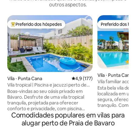
outros aspectos.
Preferido dos hóspedes
Preferido dos hó
Entre os melhores preferidos dos hóspedes
Preferido dos hó
Vila ⋅ Punta Cana
Vila ⋅ Punta Cana
4,9 de uma avaliação média de 
4,9 (177)
Vila familiar aco
Vila tropical | Piscina e jacuzzi perto de
eletricidade Picuzz
Esta bela vila de t
praias
Boas-vindas ao seu oásis privado em
localizada em um
Bávaro. Desfrute de uma vila tropical
segura, oferecend
tranquila, projetada para oferecer
tranquilo. Com ar
conforto e privacidade, com piscina
todos os quartos 
Comodidades populares em vilas para
privativa, jacuzzi integrada e pérgula ao
livre, você pode re
ar livre, perfeita para relaxar e curtir o
alugar perto de Praia de Bavaro
tropical com conf
estilo de vida caribenho. • Localizada em
na piscina privativ
condomínio fechado com 2 vagas de
revigorado. Além 