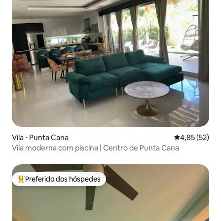
Vila ⋅ Punta Cana
4,85 de uma a
4,85 (52)
Vila moderna com piscina | Centro de Punta Cana
Preferido dos hóspedes
Entre os melhores preferidos dos hóspedes