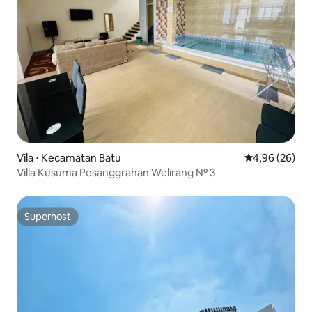
Vila ⋅ Kecamatan Batu
4,96 de uma a
4,96 (26)
Villa Kusuma Pesanggrahan Welirang Nº 3
Superhost
Superhost