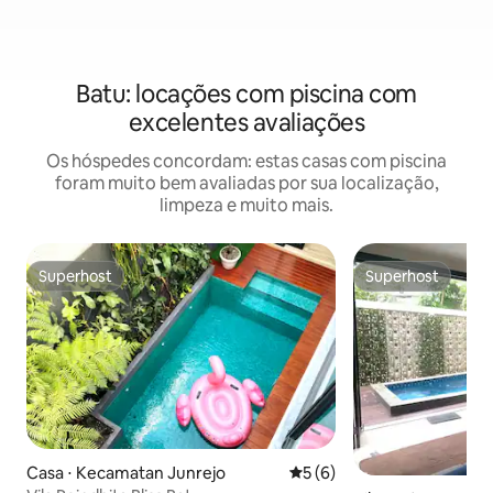
Batu: locações com piscina com
excelentes avaliações
Os hóspedes concordam: estas casas com piscina
foram muito bem avaliadas por sua localização,
limpeza e muito mais.
Superhost
Superhost
Superhost
Superhost
Casa ⋅ Kecamatan Junrejo
5 de uma avaliação média d
5 (6)