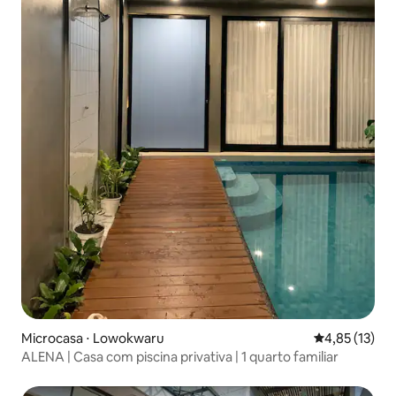
Microcasa ⋅ Lowokwaru
4,85 de uma a
4,85 (13)
ALENA | Casa com piscina privativa | 1 quarto familiar