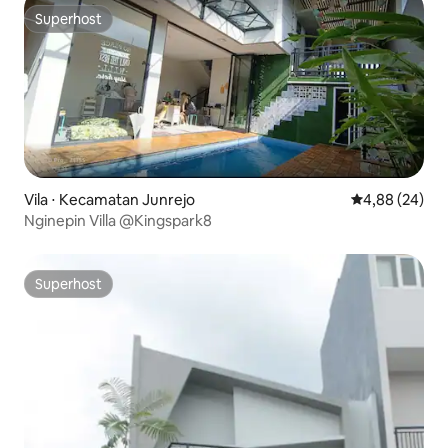
Superhost
Superhost
Vila ⋅ Kecamatan Junrejo
4,88 de uma a
4,88 (24)
Nginepin Villa @Kingspark8
Superhost
Superhost