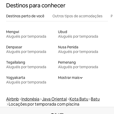
Destinos para conhecer
Destinos perto de você
Outros tipos de acomodações
Pr
Mengwi
Ubud
Aluguéis por temporada
Aluguéis por temporada
Denpasar
Nusa Penida
Aluguéis por temporada
Aluguéis por temporada
Tegallalang
Pemenang
Aluguéis por temporada
Aluguéis por temporada
Yogyakarta
Mostrar mais
Aluguéis por temporada
Airbnb
Indonésia
Java Oriental
Kota Batu
Batu
Locações por temporada com piscina