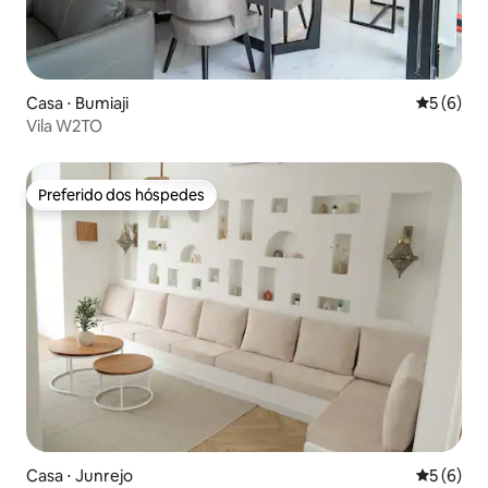
Casa ⋅ Bumiaji
5 de uma 
5 (6)
Vila W2TO
Preferido dos hóspedes
Preferido dos hóspedes
Casa ⋅ Junrejo
5 de uma 
5 (6)