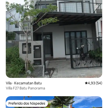
Vila ⋅ Kecamatan Batu
4,93 de uma a
4,93 (54)
Villa F27 Batu Panorama
Preferido dos hóspedes
Preferido dos hóspedes