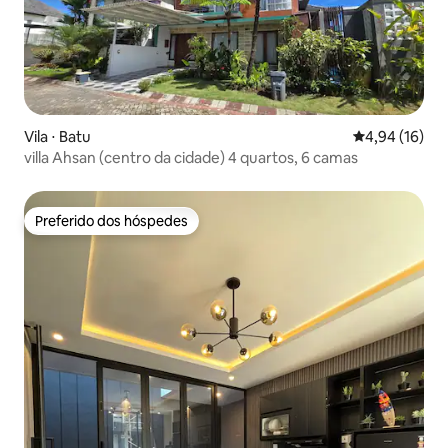
Vila ⋅ Batu
4,94 de uma a
4,94 (16)
villa Ahsan (centro da cidade) 4 quartos, 6 camas
Preferido dos hóspedes
Preferido dos hóspedes