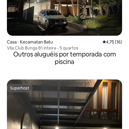
Casa ⋅ Kecamatan Batu
4,75 de uma a
4,75 (16)
Vila Club Bunga B1 inteira - 5 quartos
Outros aluguéis por temporada com
piscina
Superhost
Superhost