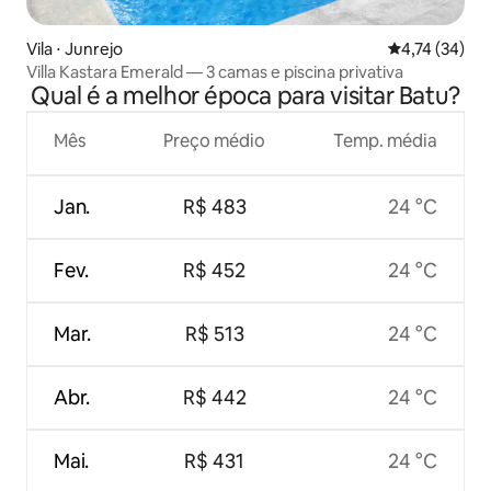
Vila ⋅ Junrejo
4,74 de uma a
4,74 (34)
Villa Kastara Emerald — 3 camas e piscina privativa
Qual é a melhor época para visitar Batu?
Mês
Preço médio
Temp. média
Jan.
R$ 483
24 °C
Fev.
R$ 452
24 °C
Mar.
R$ 513
24 °C
Abr.
R$ 442
24 °C
Mai.
R$ 431
24 °C