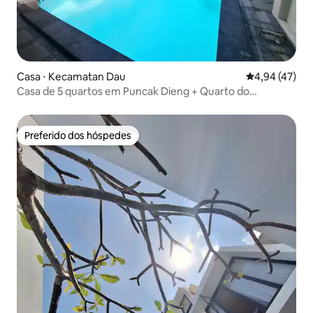
Casa ⋅ Kecamatan Dau
4,94 de uma a
4,94 (47)
Casa de 5 quartos em Puncak Dieng + Quarto do
motorista + MnPickleBall
Preferido dos hóspedes
Preferido dos hóspedes