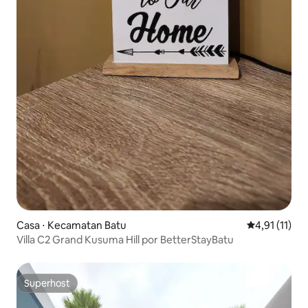
Casa ⋅ Kecamatan Batu
4,91 de uma a
4,91 (11)
Villa C2 Grand Kusuma Hill por BetterStayBatu
Superhost
Superhost