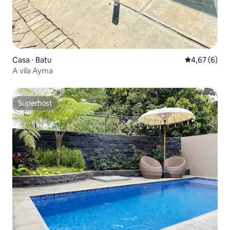
Casa ⋅ Batu
4,67 de uma 
4,67 (6)
A vila Ayma
Superhost
Superhost