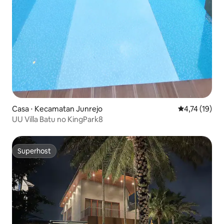
Casa ⋅ Kecamatan Junrejo
4,74 de uma a
4,74 (19)
UU Villa Batu no KingPark8
Superhost
Superhost