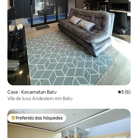
Casa ⋅ Kecamatan Batu
5 de uma 
5 (6)
Vila de luxo Andeslem em Batu
Preferido dos hóspedes
Entre os melhores preferidos dos hóspedes