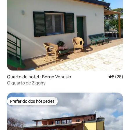
Quarto de hotel ⋅ Borgo Venusio
5 de uma a
5 (28)
O quarto de Zigghy
Preferido dos hóspedes
Preferido dos hóspedes