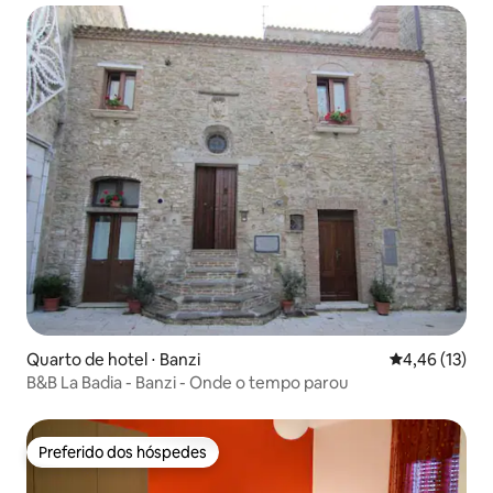
Quarto de hotel ⋅ Banzi
4,46 de uma a
4,46 (13)
B&B La Badia - Banzi - Onde o tempo parou
Preferido dos hóspedes
Preferido dos hóspedes