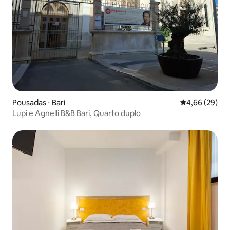
Pousadas ⋅ Bari
4,66 de uma a
4,66 (29)
Lupi e Agnelli B&B Bari, Quarto duplo