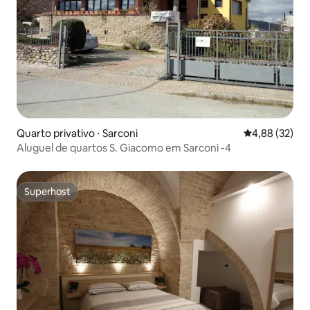
Quarto privativo ⋅ Sarconi
4,88 de uma a
4,88 (32)
Aluguel de quartos S. Giacomo em Sarconi -4
Superhost
Superhost