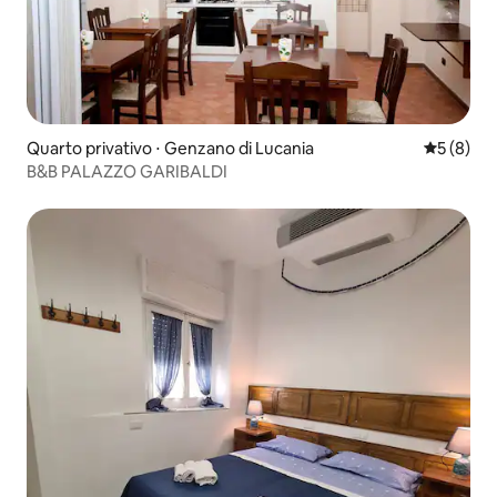
Quarto privativo ⋅ Genzano di Lucania
5 de uma 
5 (8)
B&B PALAZZO GARIBALDI