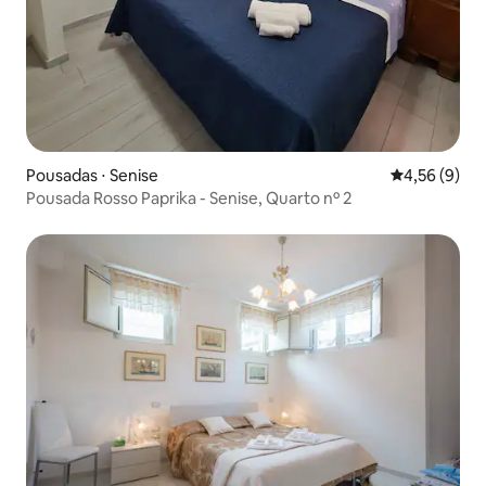
Pousadas ⋅ Senise
4,56 de uma 
4,56 (9)
Pousada Rosso Paprika - Senise, Quarto nº 2