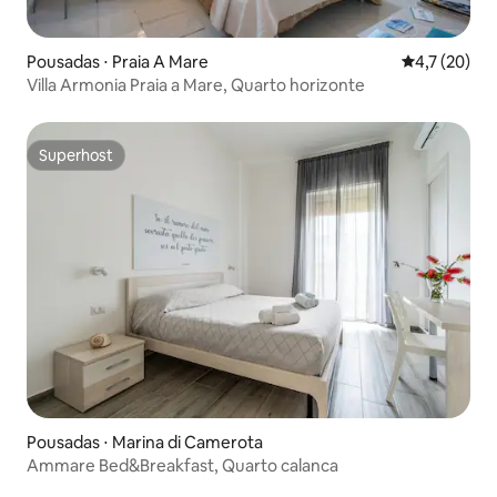
Pousadas ⋅ Praia A Mare
4,7 de uma a
4,7 (20)
Villa Armonia Praia a Mare, Quarto horizonte
Superhost
Superhost
Pousadas ⋅ Marina di Camerota
Ammare Bed&Breakfast, Quarto calanca