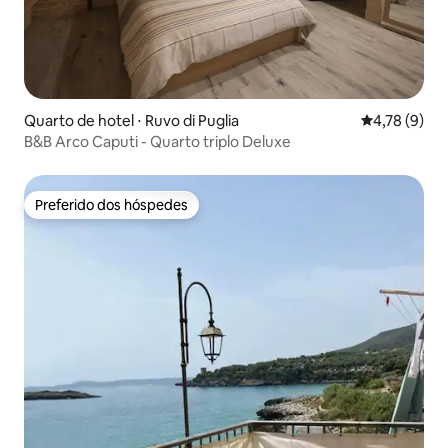
Quarto de hotel ⋅ Ruvo di Puglia
4,78 de uma 
4,78 (9)
B&B Arco Caputi - Quarto triplo Deluxe
Preferido dos hóspedes
Preferido dos hóspedes