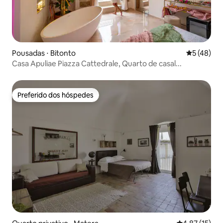
Pousadas ⋅ Bitonto
5 de uma a
5 (48)
Casa Apuliae Piazza Cattedrale, Quarto de casal...
Preferido dos hóspedes
Preferido dos hóspedes