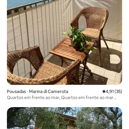
Pousadas ⋅ Marina di Camerota
4,91 de uma a
4,91 (35)
Quartos em frente ao mar, Quartos em frente ao mar
Torre vista...