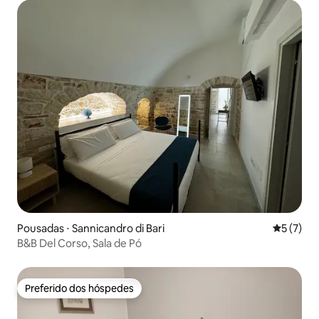
Pousadas ⋅ Sannicandro di Bari
5 de uma 
5 (7)
B&B Del Corso, Sala de Pó
Preferido dos hóspedes
Preferido dos hóspedes