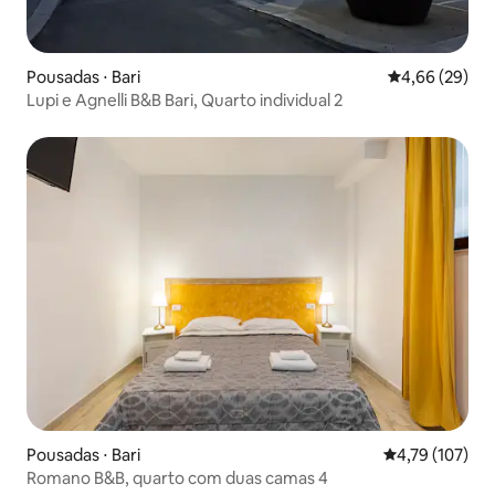
Pousadas ⋅ Bari
4,66 de uma a
4,66 (29)
Lupi e Agnelli B&B Bari, Quarto individual 2
Pousadas ⋅ Bari
4,79 de uma av
4,79 (107)
Romano B&B, quarto com duas camas 4