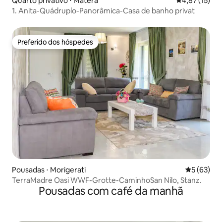
Quarto privativo ⋅ Matera
4,87 de uma a
4,87 (15)
1. Anita-Quádruplo-Panorâmica-Casa de banho privat
Preferido dos hóspedes
Preferido dos hóspedes
Pousadas ⋅ Morigerati
5 de uma a
5 (63)
TerraMadre Oasi WWF-Grotte-CaminhoSan Nilo, Stanz.
Pousadas com café da manhã