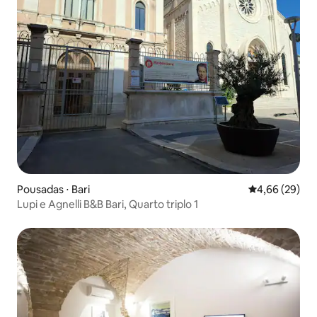
Pousadas ⋅ Bari
4,66 de uma a
4,66 (29)
Lupi e Agnelli B&B Bari, Quarto triplo 1