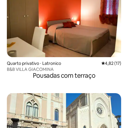
Quarto privativo ⋅ Latronico
4,82 de uma a
4,82 (17)
B&B VILLA GIACOMINA
Pousadas com terraço