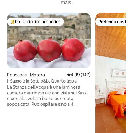
mais.
Preferido dos hóspedes
Preferido dos hó
Entre os melhores preferidos dos hóspedes
Preferido dos hó
Pousadas ⋅ Matera
4,99 de uma avaliação média de 
4,99 (147)
Il Sasso e la Seta b&b, Quarto água
La Stanza dell'Acqua è una luminosa
camera matrimoniale con vista sui Sassi
e con alta volta a botte per metà
soppalcata. Può ospitare sino a 4
persone comodamente. Un antico letto
in ferro battuto e un cassettone in legno
di noce caratterizzano l’arredo sobrio e
delicato. Sul soppalco in legno della
stanza sono stati posizionati due letti