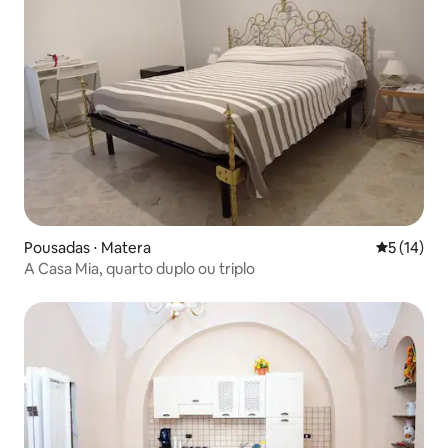
Pousadas ⋅ Matera
5 de uma a
5 (14)
A Casa Mia, quarto duplo ou triplo