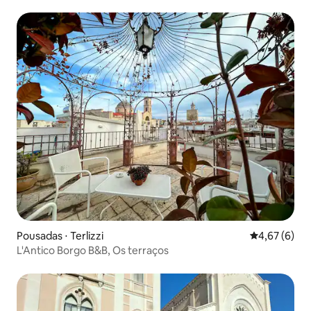
Pousadas ⋅ Terlizzi
4,67 de uma 
4,67 (6)
L'Antico Borgo B&B, Os terraços