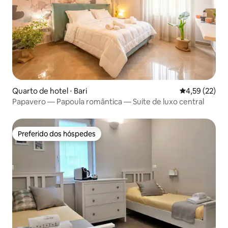
Quarto de hotel ⋅ Bari
4,59 de uma a
4,59 (22)
Papavero — Papoula romântica — Suíte de luxo central
Preferido dos hóspedes
Preferido dos hóspedes