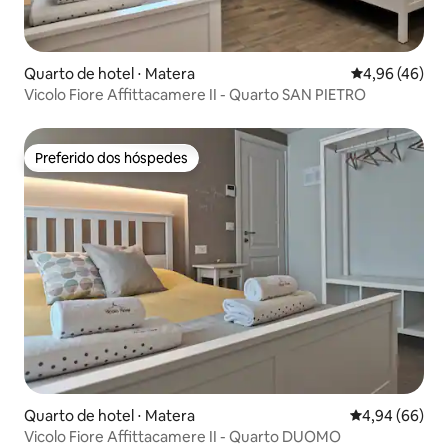
Quarto de hotel ⋅ Matera
4,96 de uma a
4,96 (46)
Vicolo Fiore Affittacamere II - Quarto SAN PIETRO
Preferido dos hóspedes
Preferido dos hóspedes
Quarto de hotel ⋅ Matera
4,94 de uma av
4,94 (66)
Vicolo Fiore Affittacamere II - Quarto DUOMO