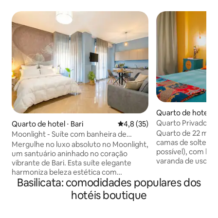
Quarto de hotel ⋅ 
Quarto Privado - Á
Quarto de hotel ⋅ Bari
4,8 de uma avaliação média de
4,8 (35)
no centro
Quarto de 22 m ² (
Moonlight - Suíte com banheira de
camas de solteiro,
hidromassagem
Mergulhe no luxo absoluto no Moonlight,
possível), com ban
um santuário aninhado no coração
varanda de uso ex
vibrante de Bari. Esta suíte elegante
mesa e cadeiras (c
harmoniza beleza estética com
crianças), onde v
Basilicata: comodidades populares dos
conforto, apresentando uma cama de
momentos agradáv
pelúcia, sofá-cama e uma jacuzzi
hotéis boutique
ou trabalhar em to
opulenta para relaxamento
quarto também es
incomparável. Saboreie delícias
aquecimento e ar 