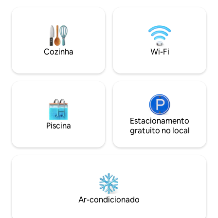
culinárias de uma cozinha totalmente
compartilhar, voc
equipada e jante em grande estilo em
com todos os utens
uma mesa chique ou na sua varanda
(geladeira, forno,
privada, ideal para refeições ao ar livre.
comum com mesas 
Convenientemente localizada perto da
passos do centro h
estação de trem, a suíte oferece fácil
Cozinha
Wi-Fi
acesso aos tesouros históricos de Bari e
aos mercados movimentados.
Estacionamento
Piscina
gratuito no local
Ar-condicionado