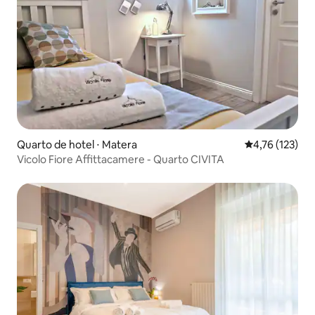
Quarto de hotel ⋅ Matera
4,76 de uma av
4,76 (123)
Vicolo Fiore Affittacamere - Quarto CIVITA