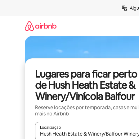
Pular
Algu
para
o
conteúdo
Lugares para ficar perto
de Hush Heath Estate &
Winery/Vinícola Balfour
Reserve locações por temporada, casas e mu
mais no Airbnb
Localização
Quando os resultados estiverem disponíveis, expl