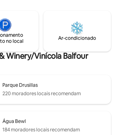
os) em
natureza. Tem um quarto de casal (cama
loft
de 5') com enorme janela panorâmica,
tilha.
uma sala principal central com sofá-cama
ULTOS.
que leva a uma área de cozinha e um
xar e se
banheiro separado além. Deck e
r! Pura
banheira privativa. Aceita cães.
ionamento
Ar-condicionado
to no local
& Winery/Vinícola Balfour
Parque Drusillas
220 moradores locais recomendam
Água Bewl
184 moradores locais recomendam