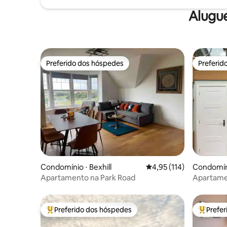
Alugu
Preferido dos hóspedes
Preferid
Preferido dos hóspedes
Preferid
Condomínio ⋅ Bexhill
4,95 de uma avaliação m
4,95 (114)
Condomín
Apartamento na Park Road
Apartame
hóspedes
Preferido dos hóspedes
Prefe
Entre os melhores preferidos dos hóspedes
Entre os