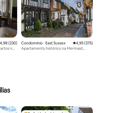
ções
,98 de uma avaliação média de 5, 230 avaliações
4,98 (230)
Condomínio ⋅ East Sussex
4,95 de uma avaliação 
4,95 (375)
artos no
Apartamento histórico na Mermaid
Street, Rye
lias