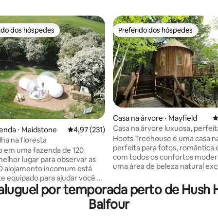
rido dos hóspedes
Preferido dos hóspedes
 melhores preferidos dos hóspedes
Preferido dos hóspedes
édia de 5, 197 avaliações
Casa na árvore ⋅ Mayfield
4
Casa na árvore luxuosa, perfeit
enda ⋅ Maidstone
4,97 de uma avaliação média de 5, 231 avalia
4,97 (231)
fotos e deslumbrante
Hoots Treehouse é uma casa n
ha na floresta
perfeita para fotos, romântica 
o em uma fazenda de 120
com todos os confortos mode
melhor lugar para observar as
uma área de beleza natural exc
 O alojamento incomum está
a apenas 45 minutos ao sul da 
e equipado para ajudar você a
Revestida em madeira de cedr
luguel por temporada perto de Hush H
 de uma noite excelente e
aromática, lindamente mobiliada
. Uma cama aconchegante, um
Balfour
privado e arborizado ideal para 
chuveiro, toalhas limpas e mil
Também pode dormir confort
sobre você. Deite-se na cama,