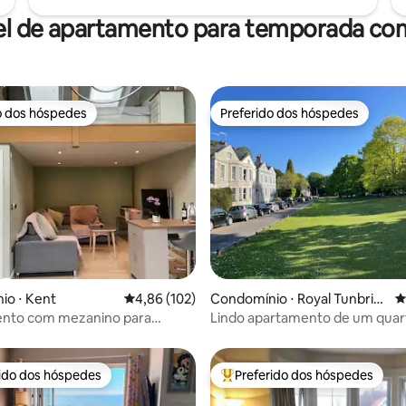
el de apartamento para temporada com
o dos hóspedes
Preferido dos hóspedes
o dos hóspedes
Preferido dos hóspedes
édia de 5, 114 avaliações
io ⋅ Kent
4,86 de uma avaliação média de 5, 102 avalia
4,86 (102)
Condomínio ⋅ Royal Tunbrid
4
ge Wells
nto com mezanino para
Lindo apartamento de um qua
 em Kent — Cama de casal XL
Georgian Τown Ηouse
rido dos hóspedes
Preferido dos hóspedes
 melhores preferidos dos hóspedes
Entre os melhores preferidos d