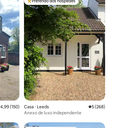
Preferido dos hóspedes
os hóspedes
Entre os melhores preferidos dos hóspedes
ções
,99 de uma avaliação média de 5, 150 avaliações
4,99 (150)
Casa ⋅ Leeds
5 de uma avaliação 
5 (268)
Anexo de luxo independente