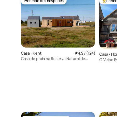
Preferido dos hóspedes
Prefe
Preferido dos hóspedes
Entre os
Casa ⋅ Kent
4,97 de uma avaliação m
4,97 (124)
Casa ⋅ H
Casa de praia na Reserva Natural de
O Velho E
Dungeness