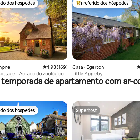
rido dos hóspedes
Preferido dos hóspedes
 melhores preferidos dos hóspedes
Entre os melhores preferidos d
édia de 5, 385 avaliações
ympne
4,93 de uma avaliação média de 5, 169 avalia
4,93 (169)
Casa ⋅ Egerton
4
ttage - Ao lado do zoológico e
Little Appleby
r temporada de apartamento com ar-c
e Port Lympne
rido dos hóspedes
Superhost
 melhores preferidos dos hóspedes
Superhost