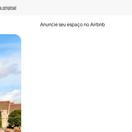
 original
Anuncie seu espaço no Airbnb
 deslizando o dedo na tela.