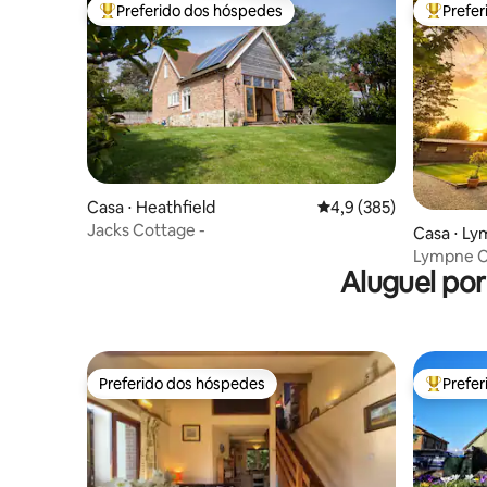
Preferido dos hóspedes
Prefe
Entre os melhores preferidos dos hóspedes
Entre os
Casa ⋅ Heathfield
4,9 de uma avaliação m
4,9 (385)
Jacks Cottage -
Casa ⋅ L
Lympne Co
Aluguel po
castelo d
Preferido dos hóspedes
Prefe
Preferido dos hóspedes
Entre os