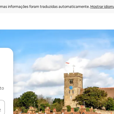
mas informações foram traduzidas automaticamente. 
Mostrar idioma
ito
ore-os usando as seta para cima e para baixo do teclado ou tocando e