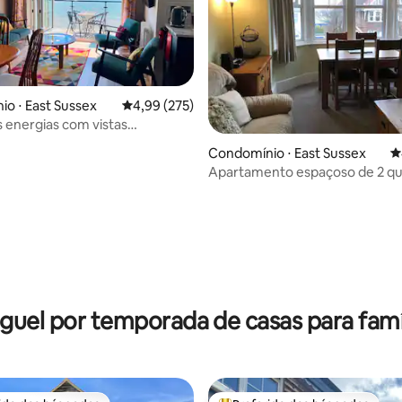
o ⋅ East Sussex
4,99 de uma avaliação média de 5, 275 avalia
4,99 (275)
 energias com vistas
cas
Condomínio ⋅ East Sussex
4
Apartamento espaçoso de 2 qu
primeiro andar em BEXHILL.
édia de 5, 134 avaliações
guel por temporada de casas para famí