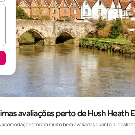
mas avaliações perto de Hush Heath Es
 acomodações foram muito bem avaliadas quanto a localizaçã