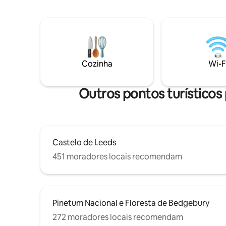
apague as
noites douradas junto ao lago; e, no
Desfrute 
outono, aprecie as árvores com suas
hidromas
cores ricas e vibrantes. Saia para curtir as
prosecco, 
ondas suaves, observar a vida selvagem
desfrute d
ou visitar a vila de East Hoathly, com sua
Toque na 
cafeteria, loja e pub a poucos minutos de
Cozinha
Wi-F
minhas ou
distância.
para meno
Outros pontos turísticos
Castelo de Leeds
451 moradores locais recomendam
Pinetum Nacional e Floresta de Bedgebury
272 moradores locais recomendam