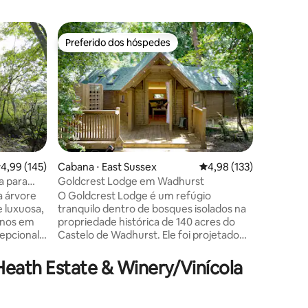
Casa de 
Preferido dos hóspedes
Prefe
Preferido dos hóspedes
Entre o
O chalé
**Observa
taxas na 
aumentam
Acomodaç
celeiro s
de Kent. 
National
campo. O
,99 de uma avaliação média de 5, 145 avaliações
4,99 (145)
Cabana ⋅ East Sussex
4,98 de uma avaliação 
4,98 (133)
campo e um
a para
Goldcrest Lodge em Wadhurst
ções
que esta
a árvore
O Goldcrest Lodge é um refúgio
estrita
e luxuosa,
tranquilo dentro de bosques isolados na
dentro d
rnos em
propriedade histórica de 140 acres do
ao redor
epcional -
Castelo de Wadhurst. Ele foi projetado
ADEQUADA
M25.
para se misturar ao seu ambiente de
animais 
o
floresta, mas é iluminado e espaçoso
adultos.
eath Estate & Winery/Vinícola
 - retiro
com luxos modernos - perfeito para uma
casais.
pausa romântica, uma escapada
avelmente
relaxante ou para se reconectar com a