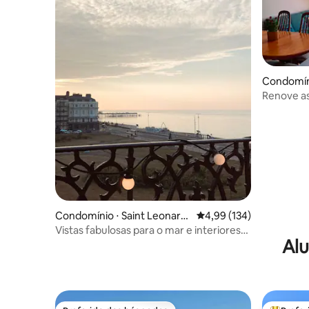
Condomíni
Renove as
panorâmi
Condomínio ⋅ Saint Leonard
4,99 de uma avaliação m
4,99 (134)
s
Vistas fabulosas para o mar e interiores
Alu
relaxantes e deslumbrantes