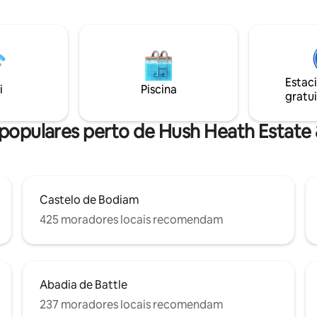
até 2 crianças (a partir de 5 an
 lâmpadas e comece a contar.
colchões individuais na área do 
de uma relaxante banheira de
acessada por uma escada e esco
sagem a lenha com um copo de
NÃO É ADEQUADO PARA 4 AD
respire ar fresco e relaxe e
Um lugar maravilhoso para rela
as vistas das colinas do norte.
perder - você não vai querer sai
minha foto de perfil para ver
Estac
felicidade!
i
Piscina
tras bolhas. Não é adequado
gratui
res de 4 anos.
 populares perto de Hush Heath Estate 
Castelo de Bodiam
425 moradores locais recomendam
Abadia de Battle
237 moradores locais recomendam