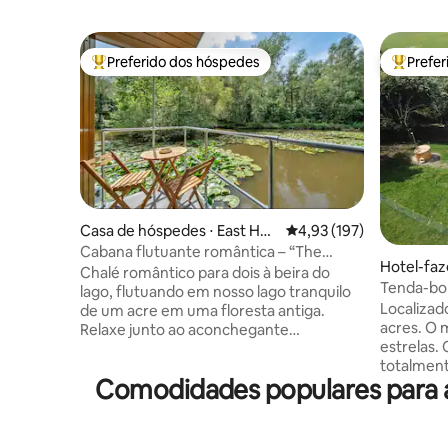
Preferido dos hóspedes
Prefe
Entre os melhores preferidos dos hóspedes
Entre os
Casa de hóspedes ⋅ East Hoa
4,93 de uma avaliação m
4,93 (197)
thly
Cabana flutuante romântica – “The
Hotel-faz
Water Snug”
Chalé romântico para dois à beira do
Tenda-bol
lago, flutuando em nosso lago tranquilo
Localizad
de um acre em uma floresta antiga.
acres. O 
Relaxe junto ao aconchegante
estrelas.
queimador de lenha, cozinhe na cozinha
totalment
totalmente equipada e desperte com
Comodidades populares para a
desfrutar
vistas mágicas para o lago de todos os
original
cômodos. Na primavera, desfrute da
banheiro, 
floresta com jacintos-silvestres e flores
estrelas 
delicadas; no verão, aproveite as longas