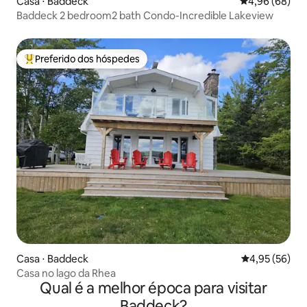
Casa ⋅ Baddeck
4,96 de uma av
4,96 (68)
Baddeck 2 bedroom2 bath Condo-Incredible Lakeview
Preferido dos hóspedes
Entre os melhores preferidos dos hóspedes
Casa ⋅ Baddeck
4,95 de uma a
4,95 (56)
Casa no lago da Rhea
Qual é a melhor época para visitar
Baddeck?