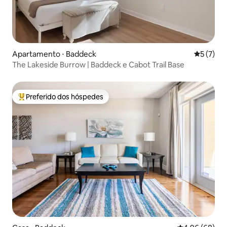
Apartamento ⋅ Baddeck
5 de uma 
5 (7)
The Lakeside Burrow | Baddeck e Cabot Trail Base
Preferido dos hóspedes
Entre os melhores preferidos dos hóspedes