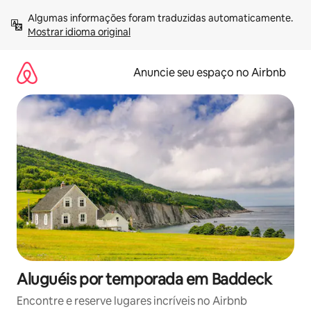
Pular
Algumas informações foram traduzidas automaticamente. 
para
Mostrar idioma original
o
conteúdo
Anuncie seu espaço no Airbnb
Aluguéis por temporada em Baddeck
Encontre e reserve lugares incríveis no Airbnb