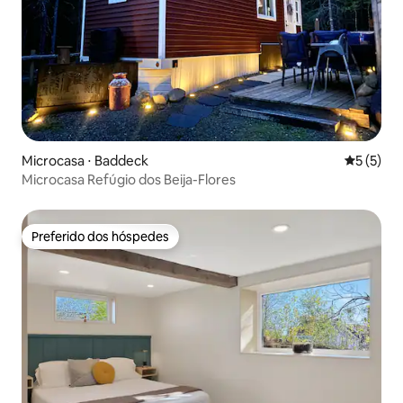
Microcasa ⋅ Baddeck
5 de uma 
5 (5)
Microcasa Refúgio dos Beija-Flores
Preferido dos hóspedes
Preferido dos hóspedes