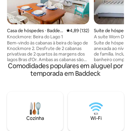
Casa de hóspedes ⋅ Baddec
4,89 de uma avaliação média de 
4,89 (132)
Suíte de hóspedes
k
k
Knockmore: Beira do Lago 1
A suíte Worn Door
vila!
Bem-vindo às cabanas à beira do lago de
Suíte de hóspedes 
Knockmore 2. Desfrute de 2 cabanas
anexada ao nível p
privativas de 2 quartos às margens dos
de família. Inclui
lagos Bras d'Or. Ambas as cabanas são
banheiro complet
Comodidades populares em aluguel por
recém-construídas, limpas, modernas,
cozinha acoplada 
arejadas e em conceito aberto. Ambos
ondas, chá/café, to
temporada em Baddeck
são totalmente isolados e contam com
Churrasqueira com
bombas de calor. As duas cabanas ficam
no andar inferior.
a cerca de 30 metros de distância uma
privativo na parte 
da outra; cada uma delas oferece uma
estacionamento na
varanda coberta e isolada com vista para
espaços compartilhado
o Bra d'Or. Limitamos cada cabine a 4
reserva, as instru
hóspedes e 2 carros. No entanto, temos
enviadas através d
muitas vagas de estacionamento
aplicativo do Airbn
Cozinha
Wi-Fi
disponíveis para quem usa snowmobile.
atentamente as in
Pergunte primeiro antes de reservar.
chegada.