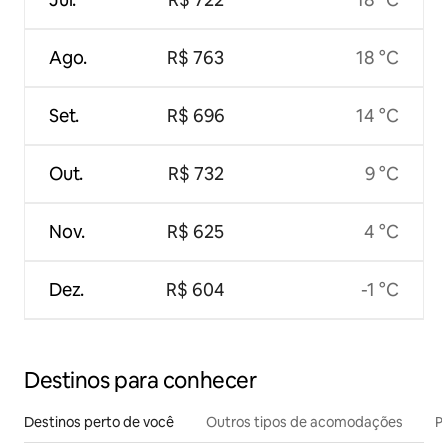
Ago.
R$ 763
18 °C
Set.
R$ 696
14 °C
Out.
R$ 732
9 °C
Nov.
R$ 625
4 °C
Dez.
R$ 604
-1 °C
Destinos para conhecer
Destinos perto de você
Outros tipos de acomodações
Pr