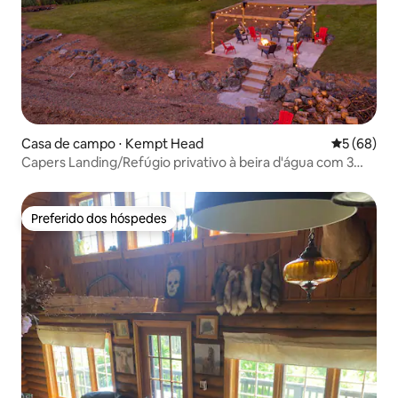
Casa de campo ⋅ Kempt Head
5 de uma a
5 (68)
Capers Landing/Refúgio privativo à beira d'água com 3
quartos
Preferido dos hóspedes
Preferido dos hóspedes