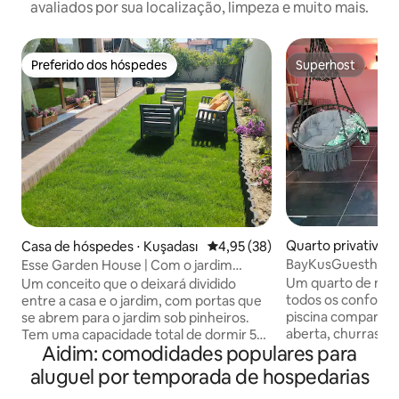
avaliados por sua localização, limpeza e muito mais.
Preferido dos hóspedes
Superhost
Preferido dos hóspedes
Superhost
Quarto privativo ⋅
Casa de hóspedes ⋅ Kuşadası
4,95 de uma avaliação média de
4,95 (38)
BayKusGuesthous
Esse Garden House | Com o jardim
especial para você
Um quarto de mic
Um conceito que o deixará dividido
todos os conforto
entre a casa e o jardim, com portas que
piscina compartilh
se abrem para o jardim sob pinheiros.
aberta, churrasque
Tem uma capacidade total de dormir 5
Aidim: comodidades populares para
por uma taxa sauna
pessoas, incluindo uma cama de casal,
também pode usa
uma cama de solteiro e um sofá-cama
aluguel por temporada de hospedarias
para escalar. Trag
que se converte em uma cama de casal.