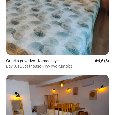
Quarto privativo ⋅ Karacahayıt
4,6 de uma 
4,6 (5)
BayKusGuesthouse-TinyTwo-Simples