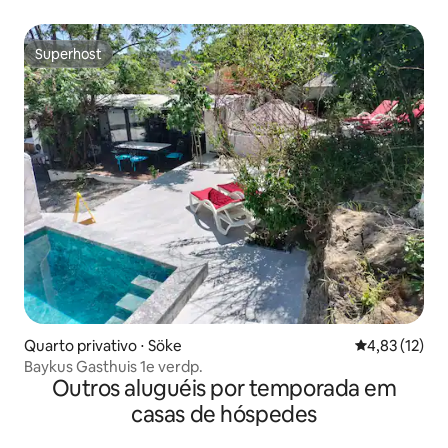
Superhost
Superhost
Quarto privativo ⋅ Söke
4,83 de uma a
4,83 (12)
Baykus Gasthuis 1e verdp.
Outros aluguéis por temporada em
casas de hóspedes