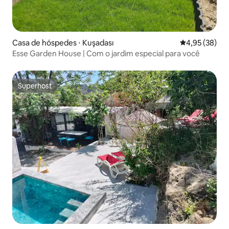
Casa de hóspedes ⋅ Kuşadası
4,95 de uma a
4,95 (38)
Esse Garden House | Com o jardim especial para você
Superhost
Superhost