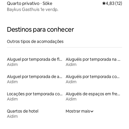
Quarto privativo ⋅ Söke
4,83 de uma a
4,83 (12)
Baykus Gasthuis 1e verdp.
Destinos para conhecer
Outros tipos de acomodações
Aluguel por temporada de flats
Aluguéis por temporada na orla
Aidim
Aidim
Aluguel por temporada de apart-hotéis
Aluguéis por temporada com café da manhã
Aidim
Aidim
Locações por temporada com piscina
Aluguéis de espaços em frente à praia
Aidim
Aidim
Quartos de hotel
Mostrar mais
Aidim