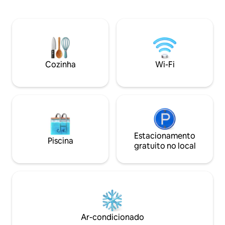
ingredientes para 
Todos os detalhes que você pode
tem todas as nece
precisar foram considerados. Fica a 5
ao longo do cami
minutos de carro da praia mais próxima.
tranquilas. Mas nã
Prepare-se para adicionar memórias
normal. Você está 
inesquecíveis aos seus belos momentos
não em uma área tu
com uma área de estacionamento
você só pode cheg
privativa coberta, um cinema de tela
Cozinha
Wi-Fi
próprio transporte
gigante no jardim e churrasqueira.
Estacionamento
Piscina
gratuito no local
Ar-condicionado