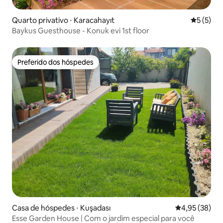
Quarto privativo ⋅ Karacahayıt
5 de uma 
5 (5)
Baykus Guesthouse - Konuk evi 1st floor
Preferido dos hóspedes
Preferido dos hóspedes
Casa de hóspedes ⋅ Kuşadası
4,95 de uma a
4,95 (38)
Esse Garden House | Com o jardim especial para você