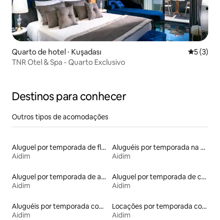
Quarto de hotel ⋅ Kuşadası
5 de uma 
5 (3)
TNR Otel & Spa - Quarto Exclusivo
Destinos para conhecer
Outros tipos de acomodações
Aluguel por temporada de flats
Aluguéis por temporada na orla
Aidim
Aidim
Aluguel por temporada de apart-hotéis
Aluguel por temporada de casas de hóspedes
Aidim
Aidim
Aluguéis por temporada com café da manhã
Locações por temporada com piscina
Aidim
Aidim