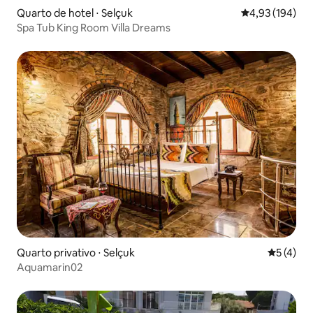
Quarto de hotel ⋅ Selçuk
4,93 de uma av
4,93 (194)
Spa Tub King Room Villa Dreams
Quarto privativo ⋅ Selçuk
5 de uma 
5 (4)
Aquamarin02