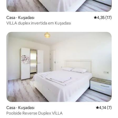
Casa ⋅ Kuşadası
4,35 de uma a
4,35 (17)
VILLA duplex invertida em Kuşadası
Casa ⋅ Kuşadası
4,14 de uma 
4,14 (7)
Poolside Reverse Duplex VİLLA