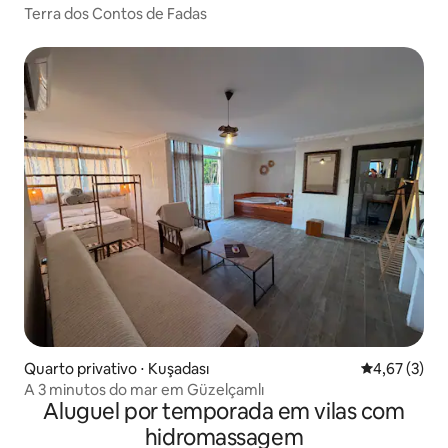
Terra dos Contos de Fadas
Quarto privativo ⋅ Kuşadası
4,67 de uma 
4,67 (3)
A 3 minutos do mar em Güzelçamlı
Aluguel por temporada em vilas com
hidromassagem