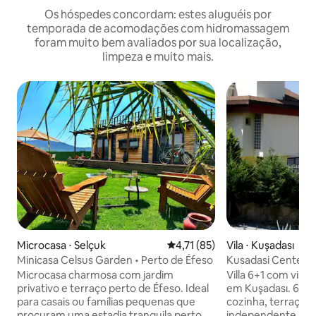
Os hóspedes concordam: estes aluguéis por
temporada de acomodações com hidromassagem
foram muito bem avaliados por sua localização,
limpeza e muito mais.
Microcasa ⋅ Selçuk
4,71 de uma avaliação média de
4,71 (85)
Vila ⋅ Kuşadası
Minicasa Celsus Garden • Perto de Éfeso
Kusadasi Center V
View 6+1
Microcasa charmosa com jardim
Villa 6+1 com vist
privativo e terraço perto de Éfeso. Ideal
em Kuşadası. 6 quar
para casais ou famílias pequenas que
cozinha, terraços
procuram uma estadia tranquila perto
independente úni