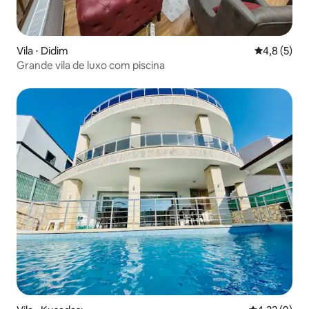
Vila ⋅ Didim
4,8 de uma 
4,8 (5)
Grande vila de luxo com piscina