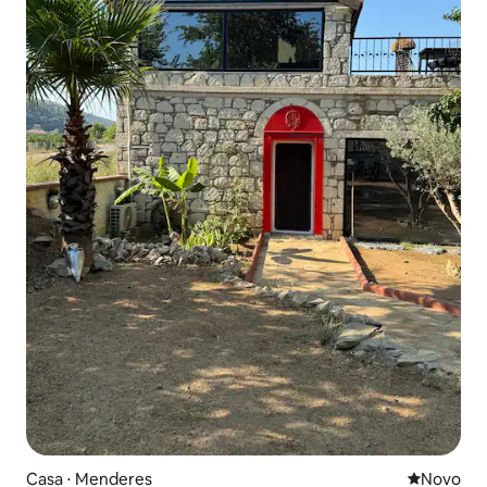
Casa ⋅ Menderes
Novo lugar
Novo