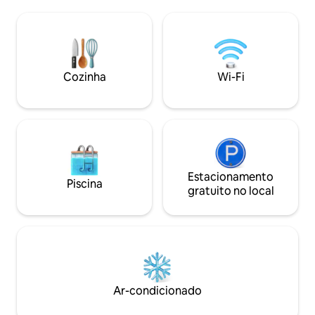
de Takamatsu.Há também
fogueira e o céu 
estacionamento gratuito para 10 carros,
Switch disponível 
por isso é ótimo para famílias com
Barraca do Sino ● 
crianças e amigos por noites
●Área interna de
consecutivas. Esta é uma autêntica
disponível ● É t
casa reformada de 50 anos em estilo
para ficar se você 
Cozinha
Wi-Fi
japonês, com um jardim japonês,
anual de verão, M
oferecendo um imóvel de aluguel
dias e 1 noite ou 
privativo de 4 quartos e 3 banheiros.
adicional de 12.00
Situada em uma colina em Goshikidai, ela
noite, para 7 pes
está em uma excelente localização,
Comodidades compl
onde você pode aproveitar plenamente
cozinha * Por favo
a paisagem natural sazonal, por
condimentos, pois
exemplo, fazendo uma caminhada
Estacionamento
preparados por mo
Piscina
matinal enquanto observa o nascer do
Conjunto de churr
gratuito no local
sol nas montanhas Sanuki Sanzan.Você
*Tragam seus próp
também pode desfrutar de uma estadia
façam uma reserva
relaxante em Kagawa, visitando vilas de
roupa disponível 
bonsais, o Templo Kokubunji (a 80ª
(gratuitamente) ●
parada da Rota de Peregrinação de
polegadas ● Para 
Shikoku) e caminhando pela rota de
mais, há uma taxa 
peregrinação. Para a semente de
ienes por pessoa, 
Ar-condicionado
flores, você também pode desfrutar de
pessoas ou mais.
refeições e churrasco no jardim in-guri.
3.000 ienes (impos