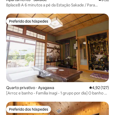
BplaceB A 6 minutos a pé da Estação Sakade / Para
viagens de negócios, trabalho, peregrinação ao
Hachihachigashou e turismo / Aceita estadias de longa
duração a partir de 1 pessoa / Animais de estimação
Preferido dos hóspedes
Preferido dos hóspedes
permitidos
Quarto privativo ⋅ Ayagawa
4,92 de uma av
4,92 (127)
[Arroz e banho - Família Inagi - 1 grupo por dia] O banho ao
ar livre no estilo Goemon é encantador! Você gostaria de
experimentar a vida no campo em uma pousada de
fazenda?
Preferido dos hóspedes
Preferido dos hóspedes