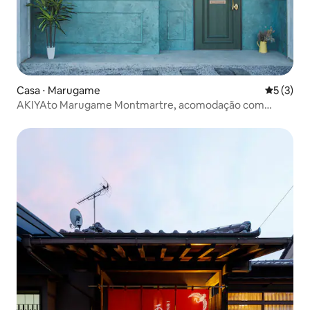
Casa ⋅ Marugame
5 de uma 
5 (3)
AKIYAto Marugame Montmartre, acomodação com
sauna em Shiroimi, Marugame, para até 7 pessoas