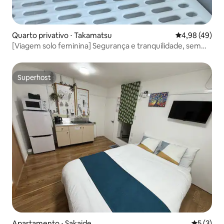
Quarto privativo ⋅ Takamatsu
4,98 de uma a
4,98 (49)
[Viagem solo feminina] Segurança e tranquilidade, sem
taxa, café da manhã, cama de alta qualidade, sono
confortável e coelhos
Superhost
Superhost
Apartamento ⋅ Sakaide
5 de uma 
5 (3)