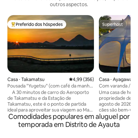
outros aspectos.
Preferido dos hóspedes
Superhost
Entre os melhores preferidos dos hóspedes
Superhost
Casa ⋅ Takamatsu
4,99 de uma avaliação média de 
4,99 (356)
Casa ⋅ Ayagawa
Pousada "Yugetsu" (com café da manhã)
Com varanda / Ca
~ Localizada no centro de Kagawa, esta
topo de uma colin
A 30 minutos de carro do Aeroporto
Uma casa de hós
pousada é uma base para acessar
permitidos! /10 mi
de Takamatsu e da Estação de
propriedade de 3.000 
Setouchi ~
Aeroporto de Tak
Takamatsu, este é o ponto de partida
agosto de 2026 - 
local
ideal para aproveitar sua viagem ao Mar
cães são bem-vind
Comodidades populares em aluguel por
Interior de Seto de carro alugado ou de
ficar!Comodidade
trem.Se necessário, forneceremos
disponíveis / Incl
temporada em Distrito de Ayauta
transporte gratuito de ida e volta da
Bebidas gratuitas 
Estação de Takamatsu ou do Aeroporto
Fogueira adicionad