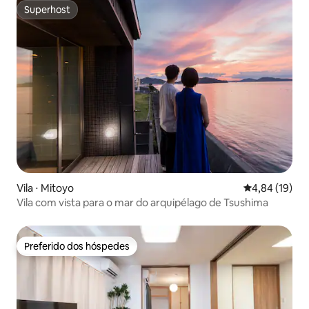
Superhost
Superhost
Vila ⋅ Mitoyo
4,84 de uma a
4,84 (19)
Vila com vista para o mar do arquipélago de Tsushima
Preferido dos hóspedes
Preferido dos hóspedes