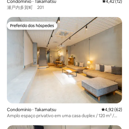
Condomínio ⋅ Takamatsu
4,42 de uma a
4,42 (12)
瀬戸内多賀町 201
Preferido dos hóspedes
Preferido dos hóspedes
Condomínio ⋅ Takamatsu
4,92 de uma a
4,92 (62)
Amplo espaço privativo em uma casa duplex / 120 m² /
Projetor / Loja de conveniência a 1 minuto / Hotel Art Rock