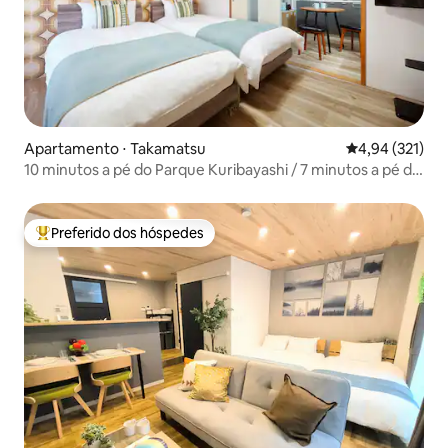
Apartamento ⋅ Takamatsu
4,94 de uma av
4,94 (321)
10 minutos a pé do Parque Kuribayashi / 7 minutos a pé da
estação JR / Cozinha própria / Quarto compacto,
[harenoya20...
Preferido dos hóspedes
Entre os melhores preferidos dos hóspedes