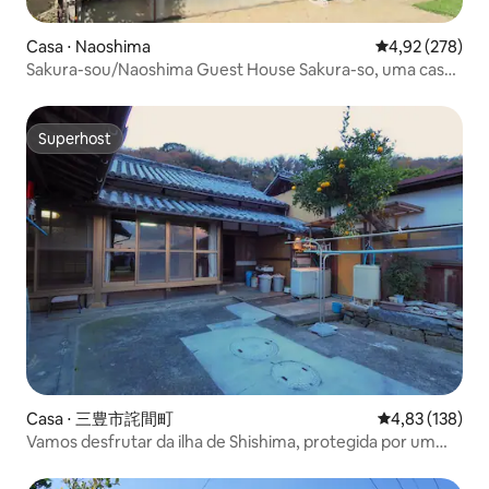
Casa ⋅ Naoshima
4,92 de uma av
4,92 (278)
Sakura-sou/Naoshima Guest House Sakura-so, uma casa
de 50 anos, pode acomodar de 2 a 6 pessoas
Superhost
Superhost
Casa ⋅ 三豊市詫間町
4,83 de uma av
4,83 (138)
Vamos desfrutar da ilha de Shishima, protegida por um
grande tano de 1200 anos