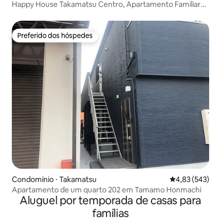
Happy House Takamatsu Centro, Apartamento Familiar
302
Preferido dos hóspedes
Preferido dos hóspedes
Condomínio ⋅ Takamatsu
4,83 de uma av
4,83 (543)
Apartamento de um quarto 202 em Tamamo Honmachi
Aluguel por temporada de casas para
famílias