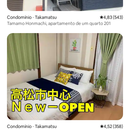
Condomínio ⋅ Takamatsu
4,83 de uma av
4,83 (543)
Tamamo Honmachi, apartamento de um quarto 201
Condomínio ⋅ Takamatsu
4,52 de uma av
4,52 (358)