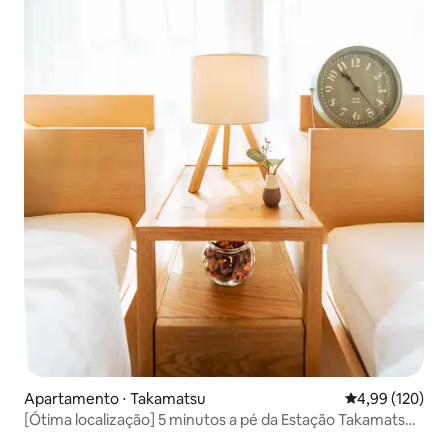
Apartamento ⋅ Takamatsu
4,99 de uma av
4,99 (120)
[Ótima localização] 5 minutos a pé da Estação Takamatsu /
Casais / Aluguel completo / 2 minutos a pé da rua