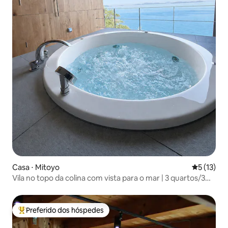
Casa ⋅ Mitoyo
5 de uma a
5 (13)
Vila no topo da colina com vista para o mar | 3 quartos/3
banheiros | Banheira de hidromassagem e sauna
Preferido dos hóspedes
Entre os melhores preferidos dos hóspedes