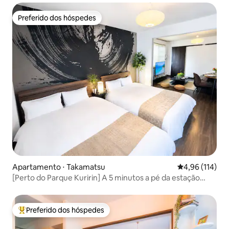
comercial mais longa do Japão / Estacionamento gratuito
/ Naoshima / Arena
Preferido dos hóspedes
Preferido dos hóspedes
Apartamento ⋅ Takamatsu
4,96 de uma av
4,96 (114)
[Perto do Parque Kuririn] A 5 minutos a pé da estação
Kuririn-Kitaiguchi / Acomodação em estilo japonês /
Acomodação privativa / Capacidade máxima para 5
pessoas / Estacionamento gratuito para 1 veículo /
Preferido dos hóspedes
Entre os melhores preferidos dos hóspedes
Acomodação que combina estilo japonês e moderno