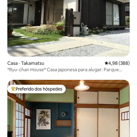
Casa ⋅ Takamatsu
4,98 de uma ava
4,98 (388)
*Ryu-chan House* Casa japonesa para alugar: Parque
Nacional no sopé da ilha: Perto da estação de transporte
público: Até 5 pessoas: Estacionamento disponível
Preferido dos hóspedes
Entre os melhores preferidos dos hóspedes