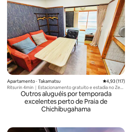
Apartamento ⋅ Takamatsu
4,93 de uma av
4,93 (117)
Ritsurin 4min｜Estacionamento gratuito e estadia no Zen
Outros aluguéis por temporada
Theater
excelentes perto de Praia de
Chichibugahama