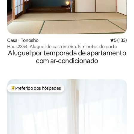
Casa ⋅ Tonosho
5 de uma av
5 (133)
Haus2354: Aluguel de casa inteira. 5 minutos do porto
Aluguel por temporada de apartamento
com ar-condicionado
Preferido dos hóspedes
Entre os melhores preferidos dos hóspedes