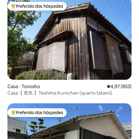
Preferido dos hóspedes
Entre os melhores preferidos dos hóspedes
Casa ⋅ Tonosho
4,97 de uma av
4,97 (853)
Casa【 豊島 】Teshima Kurechan (quarto tatami)
Preferido dos hóspedes
Entre os melhores preferidos dos hóspedes