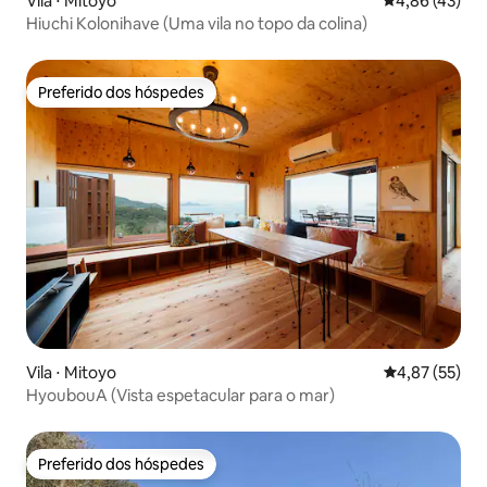
Vila ⋅ Mitoyo
4,86 de uma a
4,86 (43)
Hiuchi Kolonihave (Uma vila no topo da colina)
Preferido dos hóspedes
Preferido dos hóspedes
Vila ⋅ Mitoyo
4,87 de uma a
4,87 (55)
HyoubouA (Vista espetacular para o mar)
Preferido dos hóspedes
Preferido dos hóspedes