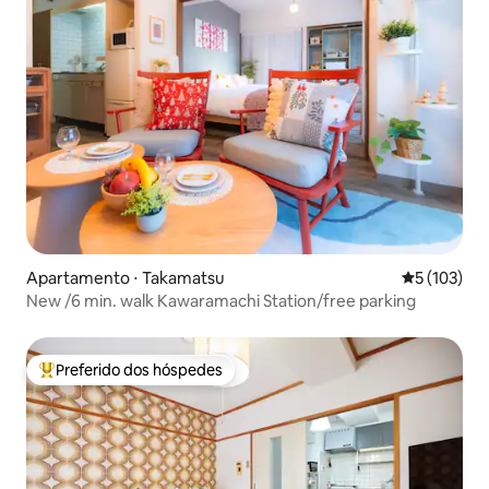
Apartamento ⋅ Takamatsu
5 de uma av
5 (103)
New /6 min. walk Kawaramachi Station/free parking
Preferido dos hóspedes
Entre os melhores preferidos dos hóspedes