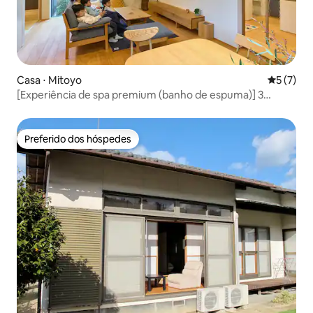
Casa ⋅ Mitoyo
5 de uma 
5 (7)
[Experiência de spa premium (banho de espuma)] 3
minutos a pé de Oyamagahama / até 7 pessoas / casa
inteira privativa / estacionamento gratuito para 3 carros /
carregamento de veículos elétricos disponível
Preferido dos hóspedes
Preferido dos hóspedes