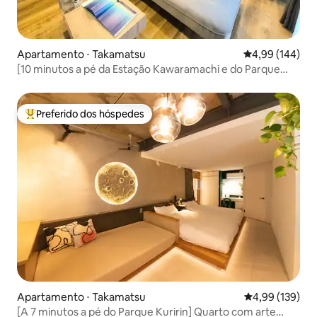
Apartamento ⋅ Takamatsu
4,99 de uma av
4,99 (144)
[10 minutos a pé da Estação Kawaramachi e do Parque
Kuribayashi] Elegante / Aluguel integral / Até 4 pessoas /
Conexão direta com a rua comercial mais longa do Japão
Preferido dos hóspedes
Entre os melhores preferidos dos hóspedes
Apartamento ⋅ Takamatsu
4,99 de uma av
4,99 (139)
[A 7 minutos a pé do Parque Kuririn] Quarto com arte