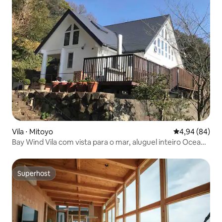
Vila ⋅ Mitoyo
4,94 de uma av
4,94 (84)
Bay Wind Vila com vista para o mar, aluguel inteiro Ocean
View Secret Villa
Superhost
Superhost