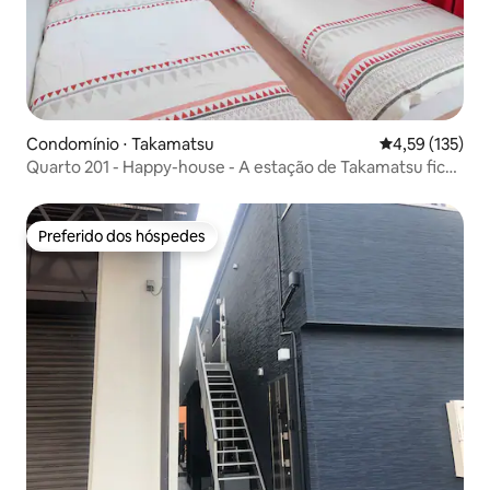
Condomínio ⋅ Takamatsu
4,59 de uma av
4,59 (135)
Quarto 201 - Happy-house - A estação de Takamatsu fica
a 10 minutos a pé. O porto fica a 10 minutos a pé.
Preferido dos hóspedes
Preferido dos hóspedes