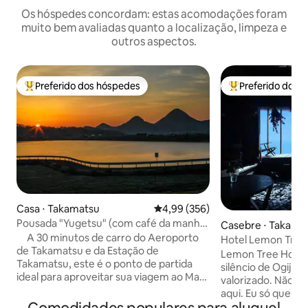
Os hóspedes concordam: estas acomodações foram
muito bem avaliadas quanto a localização, limpeza e
outros aspectos.
Preferido dos hóspedes
Preferido dos 
Entre os melhores preferidos dos hóspedes
Entre os melhore
Casa ⋅ Takamatsu
4,99 de uma avaliação média de 
4,99 (356)
Pousada "Yugetsu" (com café da manhã)
Casebre ⋅ Takama
~ Localizada no centro de Kagawa, esta
A 30 minutos de carro do Aeroporto
Hotel Lemon Tree
pousada é uma base para acessar
de Takamatsu e da Estação de
Lemon Tree Hotel –
Setouchi ~
Takamatsu, este é o ponto de partida
silêncio de Ogijim
ideal para aproveitar sua viagem ao Mar
valorizado. Não h
Interior de Seto de carro alugado ou de
aqui. Eu só quero
trem.Se necessário, forneceremos
a algo que estimul