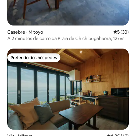
Casebre ⋅ Mitoyo
5 de uma a
5 (30)
A 2 minutos de carro da Praia de Chichibugahama, 127㎡
Preferido dos hóspedes
Preferido dos hóspedes