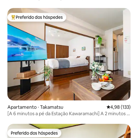
japonesa / teatro / totalmente reformado / até 5 pessoas
/ aluguel integral / estacionamento gratuito
Preferido dos hóspedes
Entre os melhores preferidos dos hóspedes
Apartamento ⋅ Takamatsu
4,98 de uma av
4,98 (133)
[A 6 minutos a pé da Estação Kawaramachi] A 2 minutos a
pé da melhor rua comercial do Japão / Aluguel integral /
Ideal para casais e viagens a trabalho / Estacionamento
gratuito
Preferido dos hóspedes
Preferido dos hóspedes