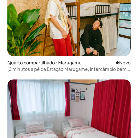
Quarto compartilhado ⋅ Marugame
Novo lugar
Novo
[3 minutos a pé da Estação Marugame, intercâmbio bem-
vindo] Fique no cotidiano da cidade | Pousada em uma
casa tradicional com mais de 100 anos, dormitório misto