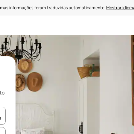
mas informações foram traduzidas automaticamente. 
Mostrar idioma
ito
ore-os usando as seta para cima e para baixo do teclado ou tocando e