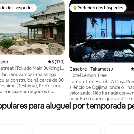
rido dos hóspedes
Preferido dos hóspedes
 melhores preferidos dos hóspedes
Entre os melhores preferidos d
édia de 5, 103 avaliações
osho
5 de uma avaliação média de 5, 170 avalia
5 (170)
etreat [Tokudo Main Building]
Casebre ⋅ Takamatsu
4
to luxuoso apenas na antiga
ular, renovamos uma antiga
Hotel Lemon Tree
 você pode pegar o Seto Inland
icular construída há cerca de 80
Lemon Tree Hotel – A Casa Princ
eshima (Teshima), Prefeitura
silêncio de Ogijima, onde o "in
, e iniciamos negócios no
valorizado. Não há nada conve
antiga com um
aqui. Eu só quero que você se 
spaçoso em uma propriedade
ulares para aluguel por temporada 
algo que estimule seus cinco se
acima do pitoresco Ishigaki,
Uma casa antiga que valoriza o
 desfrutar da atmosfera de
"inacabado" e tece 120 anos de
ão calma.O telhado é
tempo.Suba os degraus labirínt
 com sete bênçãos, e você
pedra e entregue-se ao quarto
rutar da arquitetura da época,
parece flutuar no mar, e você s