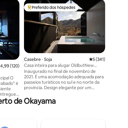
Casa ⋅ T
Preferido dos hóspedes
Prefe
os hóspedes
Entre os melhores preferidos dos hóspedes
Entre o
Casa【 豊
tatami)
Oferecem
como alo
porque é
quarto de
suficien
cerca de
belo ban
com uma 
ções
Casebre ⋅ Soja
5 de uma avaliação 
5 (341)
banheira
Casa inteira para alugar OldbutNew
,99 de uma avaliação média de 5, 120 avaliações
4,99 (120)
minutos a
Armazém, churrasqueira Xingkong,
Inaugurado no final de novembro de
solicita
fogueira, ambiente fresco, banho ao ar
2021. É uma acomodação adequada para
cópia do
ipal O
livre, natureza, gatos, casa tradicional
passeios turísticos no sul e no norte da
de verifi
acabado" é
província. Design elegante por um
não cons
niente
arquiteto de primeira classe que esteve
favor, nã
entregue a
envolvido no design do Fuji Television
que os a
perto de Okayama
ntidos.
Bayshore Studio, GINZA SIX, etc.É fresco
uma cópi
em grandes altitudes, e você também
exceções (URL o
pode desfrutar do fogão a lenha
ilha de T
icos de
brilhante e ardente de outubro a maio
Ieura. O
 que
(dependendo do clima).Armazém
futons. Sem cama.
entirá o