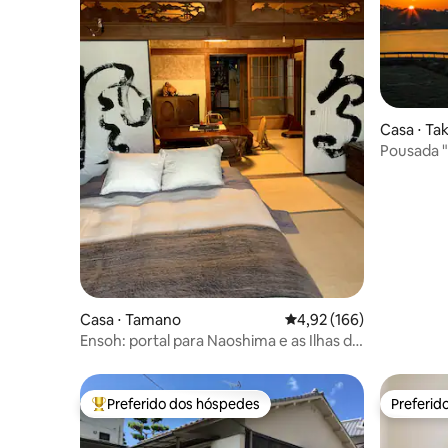
Casa ⋅ T
Pousada 
~ Localiz
pousada é
Setouchi 
Casa ⋅ Tamano
4,92 de uma avaliação m
4,92 (166)
Ensoh: portal para Naoshima e as Ilhas da
Arte
Preferido dos hóspedes
Preferid
Entre os melhores preferidos dos hóspedes
Preferid