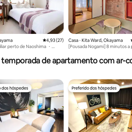
kayama
4,93 de uma avaliação média de 5, 27 avalia
4,93 (27)
Casa ⋅ Kita Ward, Okayama
liar perto de Naoshima ・
[Pousada Nogami] 8 minutos a 
édia de 5, 387 avaliações
| Wi-Fi rápido
estação/aluguel de 1 prédio/até
pessoas/Netflix ilimitado
r temporada de apartamento com ar-c
o dos hóspedes
Preferido dos hóspedes
o dos hóspedes
Preferido dos hóspedes