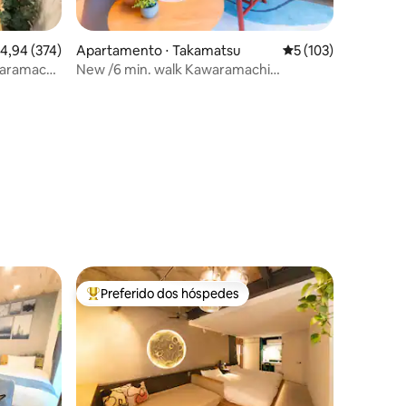
ções
,94 de uma avaliação média de 5, 374 avaliações
4,94 (374)
Apartamento ⋅ Takamatsu
5 de uma avaliação 
5 (103)
waramachi]
New /6 min. walk Kawaramachi
gratuito /
Station/free parking
 pé da
/
..
Preferido dos hóspedes
os hóspedes
Entre os melhores preferidos dos hóspedes