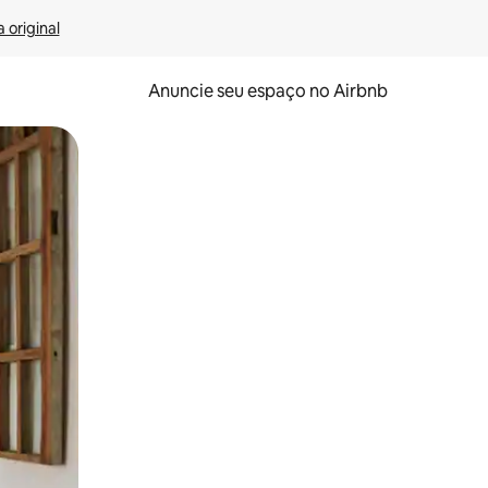
 original
Anuncie seu espaço no Airbnb
 deslizando o dedo na tela.