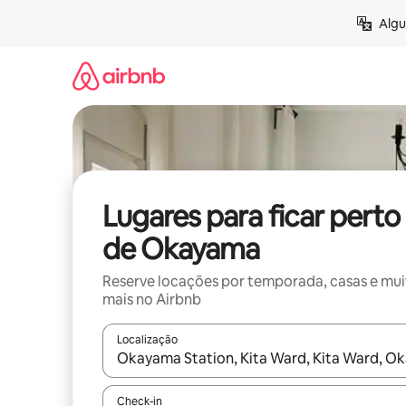
Pular
Algu
para
o
conteúdo
Lugares para ficar perto
de Okayama
Reserve locações por temporada, casas e mu
mais no Airbnb
Localização
Quando os resultados estiverem disponíveis, expl
Check-in