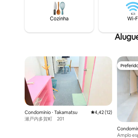
montanha é atraente porque você não
incluindo
sente o olhar dos vizinhos. A espaçosa
por um an
cozinha em sistema no centro da casa
lanterna 
Cozinha
Wi-F
permite que você cozinhe enquanto
Convenien
conversa no balcão, e está totalmente
15 minuto
abastecida com utensílios de cozinha,
Iaura, es
Alugu
condimentos e louça. A grande mesa de
com vista
jantar, que pode acomodar 8 pessoas, é a
idílico, c
estrela do show, tornando-o um ótimo
Interior 
lugar para refeições e reuniões de
ensolarad
estratégia de viagem se tornarem
nascer da
Preferid
naturalmente animadas.A sala ao lado
fundos. O prédio é composto por
Preferid
tem uma boa vista, e os adultos podem
"edifício 
relaxar e se divertir enquanto observam
medida co
os filhos brincarem com os brinquedos. A
aceitamo
menos de 10 minutos de carro da
para que 
Estação de Okayama, o Terminal de
tranquili
Okayama também é convenientemente
é fino na
acessível! Lojas para comprar
crianças 
Condomínio ⋅ Takamatsu
4,42 de uma avaliação 
4,42 (12)
ingredientes, itens de uso diário e
reserve o
瀬戸内多賀町 201
remédios também estão
menores d
convenientemente localizadas a uma
fundamental. Atrás do edifí
Condomín
curta distância a pé! É ideal para duas
campos e 
Amplo esp
famílias e amigos, e uma criança por
também c