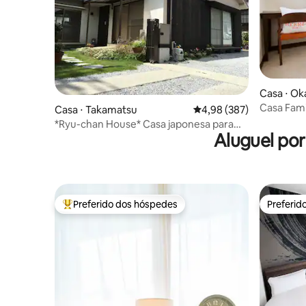
Casa ⋅ O
Casa Fami
Casa ⋅ Takamatsu
4,98 de uma avaliação m
4,98 (387)
Kurashiki 
*Ryu-chan House* Casa japonesa para
Aluguel po
alugar: Parque Nacional no sopé da ilha:
Perto da estação de transporte público:
Até 5 pessoas: Estacionamento
disponível
Preferido dos hóspedes
Preferid
Entre os melhores preferidos dos hóspedes
Preferid