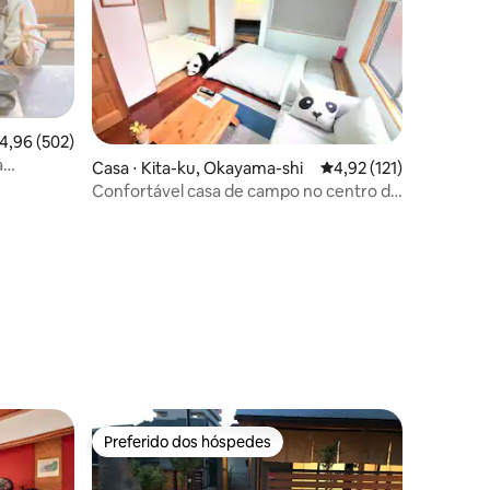
ções
,96 de uma avaliação média de 5, 502 avaliações
4,96 (502)
a
Casa ⋅ Kita-ku, Okayama-shi
4,92 de uma avaliação 
4,92 (121)
Confortável casa de campo no centro de
Okayama!
Preferido dos hóspedes
os hóspedes
Preferido dos hóspedes