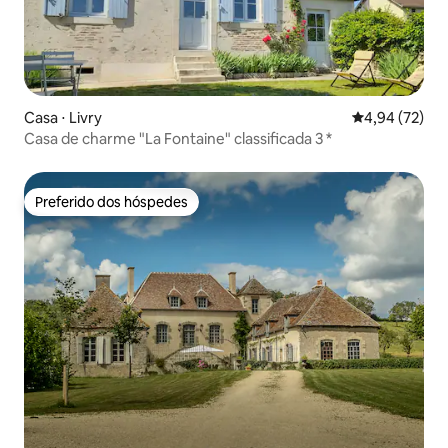
Casa ⋅ Livry
4,94 de uma a
4,94 (72)
Casa de charme "La Fontaine" classificada 3 *
Preferido dos hóspedes
Preferido dos hóspedes