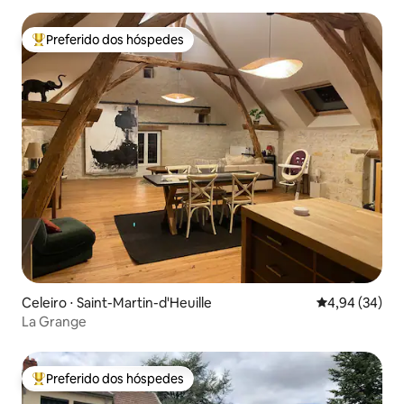
Preferido dos hóspedes
Entre os melhores preferidos dos hóspedes
Celeiro ⋅ Saint-Martin-d'Heuille
4,94 de uma a
4,94 (34)
La Grange
Preferido dos hóspedes
Entre os melhores preferidos dos hóspedes