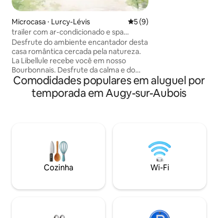
amplos e luminos
antigo, vigas e p
Microcasa ⋅ Lurcy-Lévis
5 de uma avaliação média d
5 (9)
sala de estar com
trailer com ar-condicionado e spa
bonita: cozinha ab
privativo no campo
e sala de jantar. D
Desfrute do ambiente encantador desta
cada um com uma 
casa romântica cercada pela natureza.
cama de solteiro.
La Libellule recebe você em nosso
Bourbonnais. Desfrute da calma e do
Comodidades populares em aluguel por
charme do nosso confortável trailer em
Lurcy-Lévis. Perto de várias atrações
temporada em Augy-sur-Aubois
turísticas, do nosso belo bosque de
carvalhos na Floresta de Tronçais e suas
lagoas, e do de Lurcy, perto da Cidade da
Arte de Rua, bem como do circuito
automobilístico, trilhas para caminhadas,
etc. As especialidades da nossa região:
pâté aux patates, pompe aux grattons,
etc. Espero ver você em breve!
Cozinha
Wi-Fi