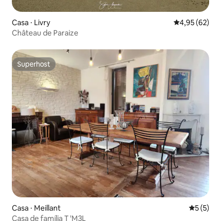
Casa ⋅ Livry
4,95 de uma a
4,95 (62)
Château de Paraize
Superhost
Superhost
Casa ⋅ Meillant
5 de uma 
5 (5)
Casa de família T 'M3L