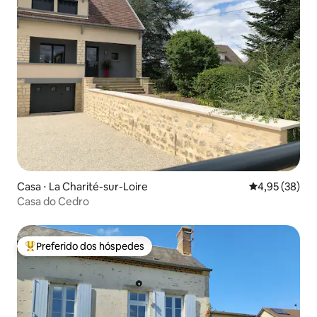
Casa ⋅ La Charité-sur-Loire
4,95 de uma a
4,95 (38)
Casa do Cedro
Preferido dos hóspedes
Entre os melhores preferidos dos hóspedes