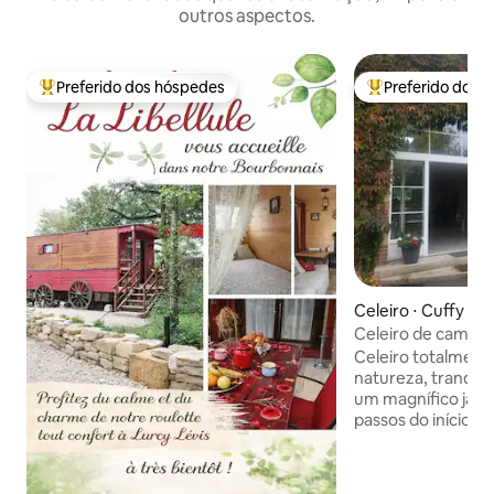
outros aspectos.
Preferido dos hóspedes
Preferido dos 
Entre os melhores preferidos dos hóspedes
Entre os melhore
Celeiro ⋅ Cuffy
Celeiro de campo
Celeiro totalmen
natureza, tranquil
um magnífico jard
passos do início do
Loire, a 10 minuto
minutos do circui
Alojamento de ca