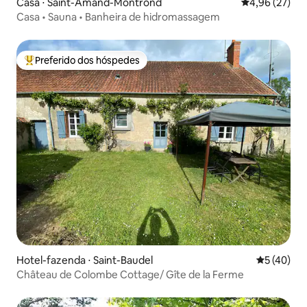
Casa ⋅ Saint-Amand-Montrond
4,96 de uma a
4,96 (27)
Casa • Sauna • Banheira de hidromassagem
Preferido dos hóspedes
Entre os melhores preferidos dos hóspedes
Hotel-fazenda ⋅ Saint-Baudel
5 de uma a
5 (40)
Château de Colombe Cottage/ Gîte de la Ferme