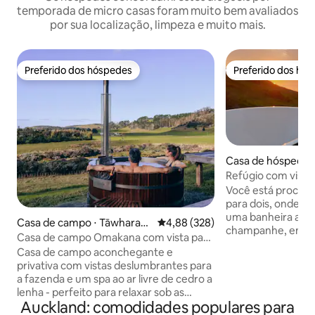
temporada de micro casas foram muito bem avaliados
por sua localização, limpeza e muito mais.
Preferido dos hóspedes
Preferido dos hó
Preferido dos hóspedes
Preferido dos hó
Casa de hóspedes
Refúgio com vista
incrível e paisag
Você está procura
para dois, onde v
uma banheira ao ar
Casa de campo ⋅ Tāwharan
4,88 de uma avaliação média de 
4,88 (328)
champanhe, enqua
ui Peninsula
Casa de campo Omakana com vista para
do sol incrível? Ouça o surf enquanto
a fazenda e banheira de hidromassagem
Casa de campo aconchegante e
você se deita sob e
de cedro
privativa com vistas deslumbrantes para
vendo a Via Láctea
a fazenda e um spa ao ar livre de cedro a
Observar veados 
lenha - perfeito para relaxar sob as
na frente do convé
Auckland: comodidades populares para
estrelas. Desfrute de uma sala de estar
sorte, ver Orcas 