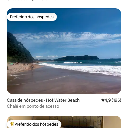
Preferido dos hóspedes
Preferido dos hóspedes
Casa de hóspedes ⋅ Hot Water Beach
4,9 de uma av
4,9 (195)
Chalé em ponto de acesso
Preferido dos hóspedes
Entre os melhores preferidos dos hóspedes