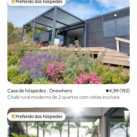
Preferido dos hóspedes
Entre os melhores preferidos dos hóspedes
Casa de hóspedes ⋅ Onewhero
4,99 de uma av
4,99 (192)
Chalé rural moderno de 2 quartos com vistas incríveis
Preferido dos hóspedes
Entre os melhores preferidos dos hóspedes