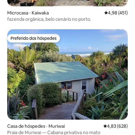
Microcasa ⋅ Kaiwaka
4,98 de uma av
4,98 (451)
fazenda orgânica, belo cenário no porto.
Preferido dos hóspedes
Preferido dos hóspedes
Casa de hóspedes ⋅ Muriwai
4,83 de uma ava
4,83 (628)
Praia de Muriwai — Cabana privativa no mato