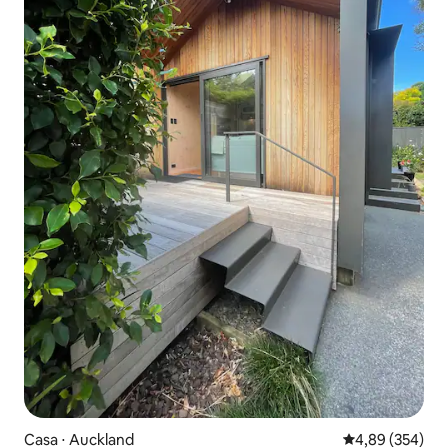
Casa ⋅ Auckland
4,89 de uma ava
4,89 (354)