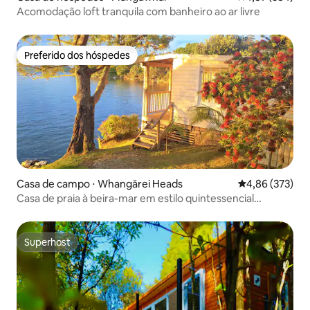
Acomodação loft tranquila com banheiro ao ar livre
Preferido dos hóspedes
Preferido dos hóspedes
Casa de campo ⋅ Whangārei Heads
4,86 de uma av
4,86 (373)
Casa de praia à beira-mar em estilo quintessencial
neozelandês
Superhost
Superhost