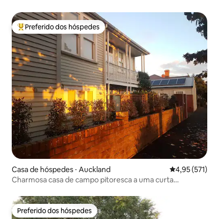
Preferido dos hóspedes
Entre os melhores preferidos dos hóspedes
Casa de hóspedes ⋅ Auckland
4,95 de uma av
4,95 (571)
Charmosa casa de campo pitoresca a uma curta
caminhada dos cafés Ponsonby
Preferido dos hóspedes
Preferido dos hóspedes