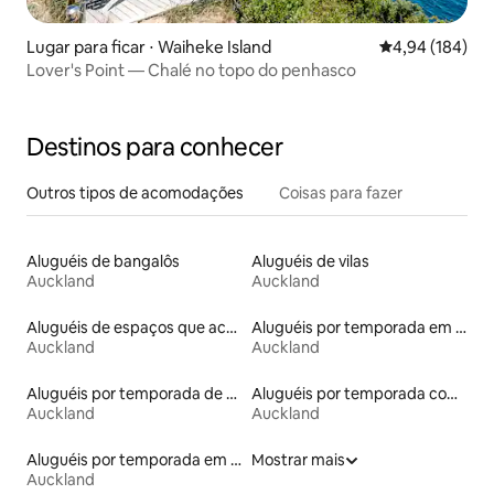
Lugar para ficar ⋅ Waiheke Island
4,94 de uma av
4,94 (184)
Lover's Point — Chalé no topo do penhasco
Destinos para conhecer
Outros tipos de acomodações
Coisas para fazer
Aluguéis de bangalôs
Aluguéis de vilas
Auckland
Auckland
Aluguéis de espaços que aceitam animais de estimação
Aluguéis por temporada em hotéis-fazenda
Auckland
Auckland
Aluguéis por temporada de acomodações de luxo
Aluguéis por temporada com banheiro para PCD
Auckland
Auckland
Aluguéis por temporada em albergue
Mostrar mais
Auckland