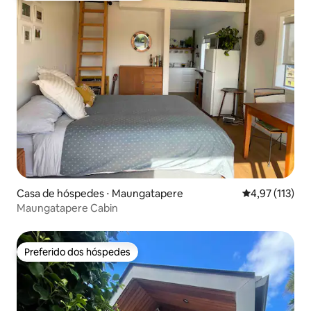
Casa de hóspedes ⋅ Maungatapere
4,97 de uma av
4,97 (113)
Maungatapere Cabin
Preferido dos hóspedes
Preferido dos hóspedes