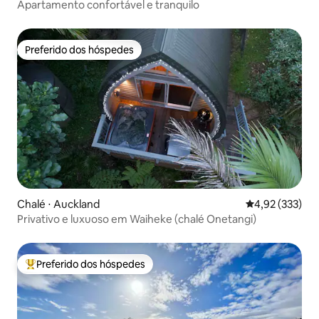
Apartamento confortável e tranquilo
Preferido dos hóspedes
Preferido dos hóspedes
Chalé ⋅ Auckland
4,92 de uma av
4,92 (333)
Privativo e luxuoso em Waiheke (chalé Onetangi)
Preferido dos hóspedes
Entre os melhores preferidos dos hóspedes