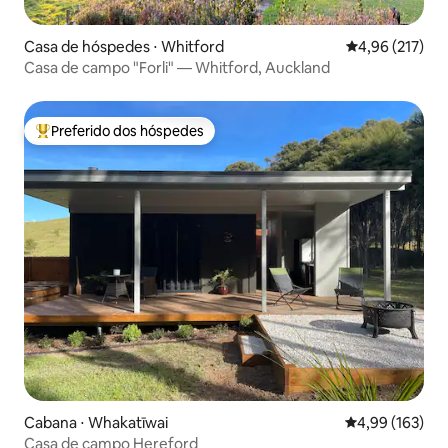
Casa de hóspedes ⋅ Whitford
4,96 de uma av
4,96 (217)
Casa de campo "Forli" — Whitford, Auckland
Preferido dos hóspedes
Entre os melhores preferidos dos hóspedes
Cabana ⋅ Whakatīwai
4,99 de uma av
4,99 (163)
Casa de campo Hereford