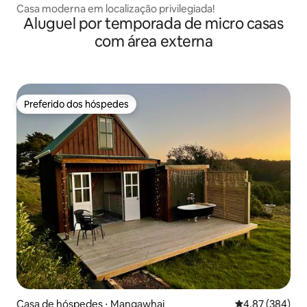
Casa moderna em localização privilegiada!
Aluguel por temporada de micro casas
com área externa
Preferido dos hóspedes
Preferido dos hóspedes
Casa de hóspedes ⋅ Mangawhai
4,87 de uma ava
4,87 (384)