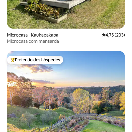
Microcasa ⋅ Kaukapakapa
4,75 de uma av
4,75 (203)
Microcasa com mansarda
Preferido dos hóspedes
Entre os melhores preferidos dos hóspedes