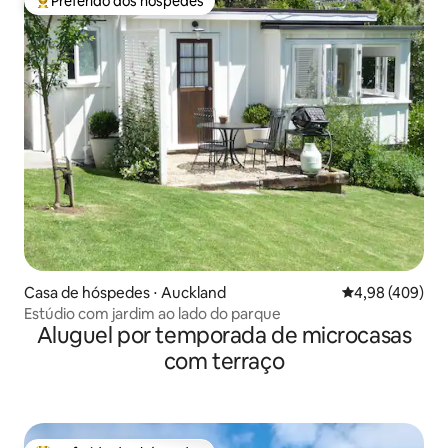
Preferido dos hóspedes
Entre os melhores preferidos dos hóspedes
Casa de hóspedes ⋅ Auckland
4,98 de uma ava
4,98 (409)
Estúdio com jardim ao lado do parque
Aluguel por temporada de microcasas
com terraço