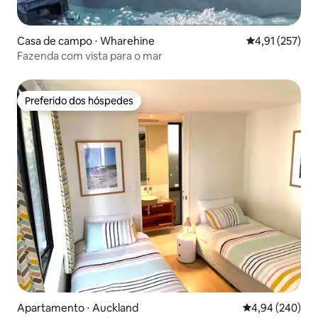
Casa de campo ⋅ Wharehine
4,91 de uma av
4,91 (257)
Fazenda com vista para o mar
Preferido dos hóspedes
Preferido dos hóspedes
Apartamento ⋅ Auckland
4,94 de uma ava
4,94 (240)