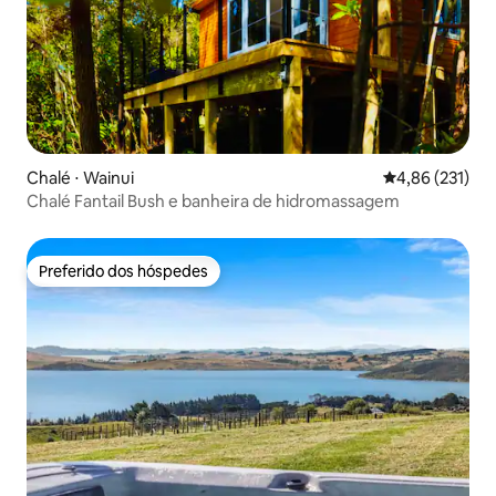
Chalé ⋅ Wainui
4,86 de uma av
4,86 (231)
Chalé Fantail Bush e banheira de hidromassagem
Preferido dos hóspedes
Preferido dos hóspedes