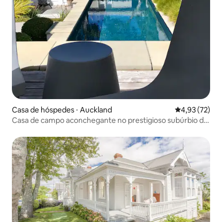
Casa de hóspedes ⋅ Auckland
4,93 de uma a
4,93 (72)
Casa de campo aconchegante no prestigioso subúrbio de
Herne Bay