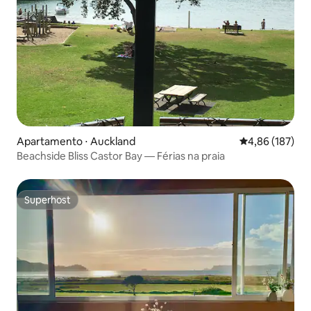
Apartamento ⋅ Auckland
4,86 de uma av
4,86 (187)
Beachside Bliss Castor Bay — Férias na praia
Superhost
Superhost