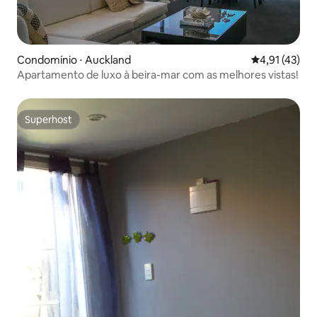
Condomínio ⋅ Auckland
4,91 de uma a
4,91 (43)
Apartamento de luxo à beira-mar com as melhores vistas!
Superhost
Superhost