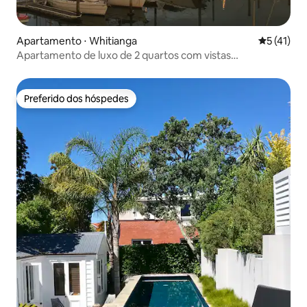
Apartamento ⋅ Whitianga
5 de uma a
5 (41)
Apartamento de luxo de 2 quartos com vistas
deslumbrantes
Preferido dos hóspedes
Preferido dos hóspedes