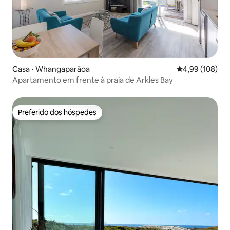
Casa ⋅ Whangaparāoa
4,99 de uma av
4,99 (108)
Apartamento em frente à praia de Arkles Bay
Preferido dos hóspedes
Preferido dos hóspedes