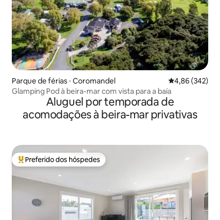
Parque de férias ⋅ Coromandel
4,86 de uma ava
4,86 (342)
Glamping Pod à beira-mar com vista para a baía
Aluguel por temporada de
acomodações à beira-mar privativas
Preferido dos hóspedes
Entre os melhores preferidos dos hóspedes