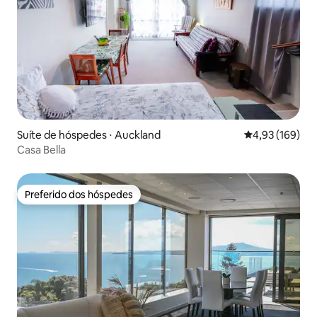
Suíte de hóspedes ⋅ Auckland
4,93 de uma av
4,93 (169)
Casa Bella
Preferido dos hóspedes
Preferido dos hóspedes