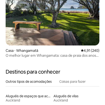
Casa ⋅ Whangamatā
4,91 de uma av
4,91 (240)
O melhor lugar em Whangamata: casa de praia dos anos
1950
Destinos para conhecer
Outros tipos de acomodações
Coisas para fazer
Aluguéis de espaços que aceitam animais de estimação
Aluguéis de vilas
Auckland
Auckland