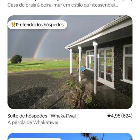
Casa de praia à beira-mar em estilo quintessencial
neozelandês
Preferido dos hóspedes
Entre os melhores preferidos dos hóspedes
Suíte de hóspedes ⋅ Whakatīwai
4,95 de uma ava
4,95 (624)
A pérola de Whakatiwai