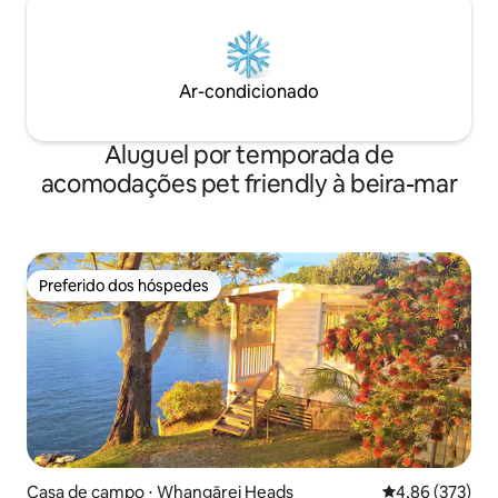
Ar-condicionado
Aluguel por temporada de
acomodações pet friendly à beira-mar
Preferido dos hóspedes
Preferido dos hóspedes
Casa de campo ⋅ Whangārei Heads
4,86 de uma av
4,86 (373)