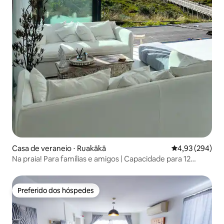
Casa de veraneio ⋅ Ruakākā
4,93 de uma ava
4,93 (294)
Na praia! Para famílias e amigos | Capacidade para 12
pessoas
Preferido dos hóspedes
Preferido dos hóspedes