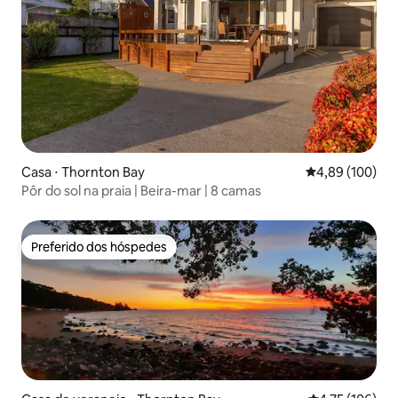
Casa ⋅ Thornton Bay
4,89 de uma av
4,89 (100)
Pôr do sol na praia | Beira-mar | 8 camas
Preferido dos hóspedes
Preferido dos hóspedes