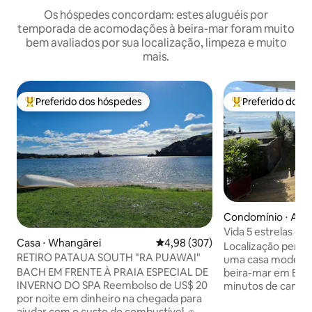
Os hóspedes concordam: estes aluguéis por
temporada de acomodações à beira-mar foram muito
bem avaliados por sua localização, limpeza e muito
mais.
Preferido dos hóspedes
Preferido dos 
Entre os melhores preferidos dos hóspedes
Entre os melhore
Condomínio ⋅ Auc
Vida 5 estrelas em 
Casa ⋅ Whangārei
4,98 de uma avaliação média de 
4,98 (307)
Localização perfei
RETIRO PATAUA SOUTH "RA PUAWAI"
uma casa moderna 
BACH EM FRENTE À PRAIA ESPECIAL DE
beira-mar em Browns Bay.
INVERNO DO SPA Reembolso de US$ 20
minutos de caminh
por noite em dinheiro na chegada para
ônibus, lojas e res
ajudar com o custo do combustível 🚗🛻