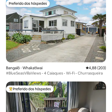
Preferido dos hóspedes
Preferido dos hóspedes
Bangalô ⋅ Whakatīwai
4,88 de uma ava
4,88 (203)
#BlueSeasVillaViews - 4 Caiaques - Wi-Fi - Churrasqueira
Preferido dos hóspedes
Entre os melhores preferidos dos hóspedes