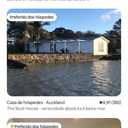
Preferido dos hóspedes
Preferido dos hóspedes
Casa de hóspedes ⋅ Auckland
4,91 de uma av
4,91 (355)
The Boat House - serenidade absoluta à beira-mar
Preferido dos hóspedes