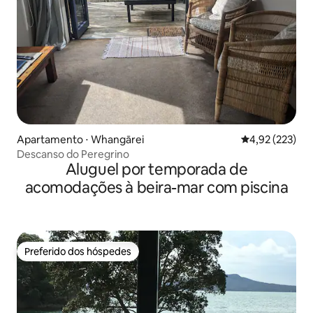
Apartamento ⋅ Whangārei
4,92 de uma av
4,92 (223)
Descanso do Peregrino
Aluguel por temporada de
acomodações à beira-mar com piscina
Preferido dos hóspedes
Preferido dos hóspedes