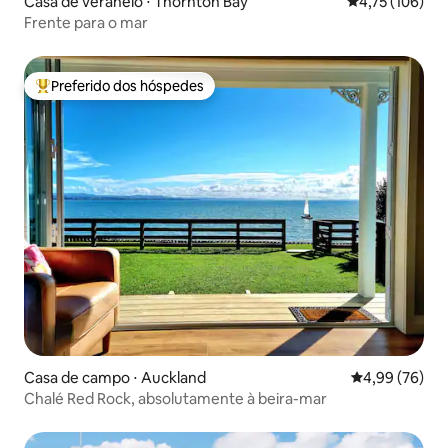
Casa de veraneio ⋅ Thornton Bay
4,75 de uma av
4,75 (106)
Frente para o mar
Preferido dos hóspedes
Entre os melhores preferidos dos hóspedes
Casa de campo ⋅ Auckland
4,99 de uma a
4,99 (76)
Chalé Red Rock, absolutamente à beira-mar