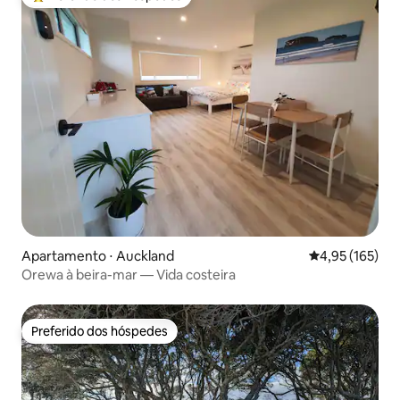
Entre os melhores preferidos dos hóspedes
Apartamento ⋅ Auckland
4,95 de uma av
4,95 (165)
Orewa à beira-mar — Vida costeira
Preferido dos hóspedes
Preferido dos hóspedes