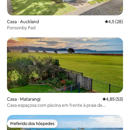
Casa ⋅ Auckland
4,5 de uma a
4,5 (28)
Ponsonby Pad
Casa ⋅ Matarangi
4,85 de uma a
4,85 (53)
Casa espaçosa com piscina em frente à praia de
Matarangi
Preferido dos hóspedes
Preferido dos hóspedes