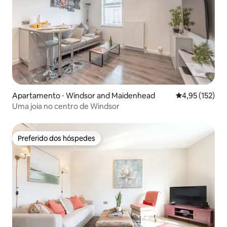
Apartamento ⋅ Windsor and Maidenhead
4,95 de uma av
4,95 (152)
Uma joia no centro de Windsor
Preferido dos hóspedes
Preferido dos hóspedes