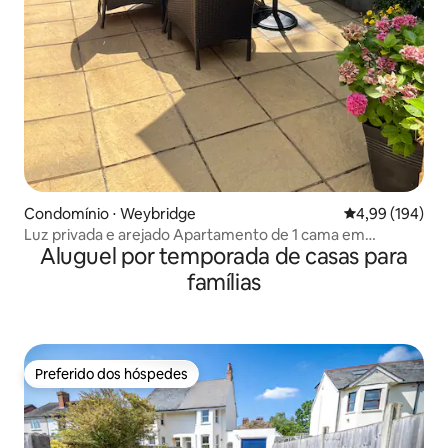
Condomínio ⋅ Weybridge
4,99 de uma av
4,99 (194)
Luz privada e arejado Apartamento de 1 cama em
Aluguel por temporada de casas para
Weybridge
famílias
Preferido dos hóspedes
Preferido dos hóspedes