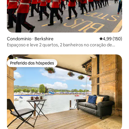
Condomínio ⋅ Berkshire
4,99 de uma av
4,99 (150)
Espaçoso e leve 2 quartos, 2 banheiros no coração de
Windsor
Preferido dos hóspedes
Preferido dos hóspedes