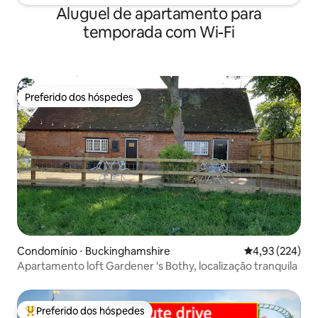
Aluguel de apartamento para
temporada com Wi-Fi
Preferido dos hóspedes
Preferido dos hóspedes
Condomínio ⋅ Buckinghamshire
4,93 de uma av
4,93 (224)
Apartamento loft Gardener 's Bothy, localização tranquila
Preferido dos hóspedes
Entre os melhores preferidos dos hóspedes