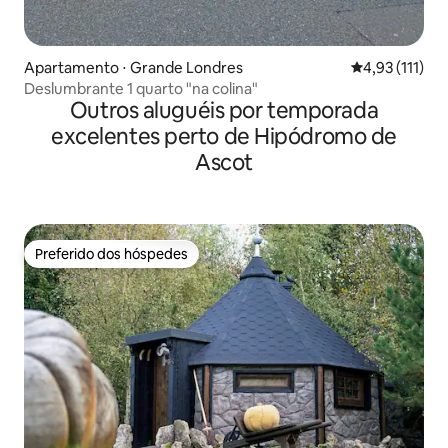
Apartamento ⋅ Grande Londres
4,93 de uma av
4,93 (111)
Deslumbrante 1 quarto "na colina"
Outros aluguéis por temporada
excelentes perto de Hipódromo de
Ascot
Preferido dos hóspedes
Preferido dos hóspedes