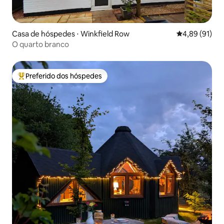
Casa de hóspedes ⋅ Winkfield Row
4,89 de uma a
4,89 (91)
O quarto branco
Preferido dos hóspedes
Entre os melhores preferidos dos hóspedes