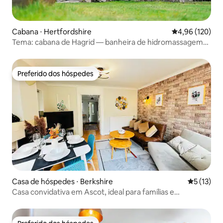
Cabana ⋅ Hertfordshire
4,96 de uma av
4,96 (120)
Tema: cabana de Hagrid — banheira de hidromassagem
— Warner Bros Studio
Preferido dos hóspedes
Preferido dos hóspedes
Casa de hóspedes ⋅ Berkshire
5 de uma a
5 (13)
Casa convidativa em Ascot, ideal para famílias e
espectadores de corridas