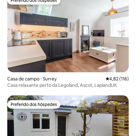
Preferido dos hóspedes
Preferido dos hóspedes
Casa de campo ⋅ Surrey
4,82 de uma av
4,82 (116)
Casa relaxante perto da Legoland, Ascot, LaplandUK
Preferido dos hóspedes
Preferido dos hóspedes