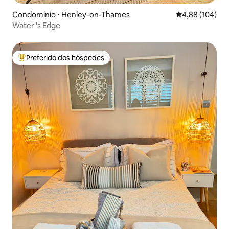
Condomínio ⋅ Henley-on-Thames
4,88 de uma av
4,88 (104)
Water 's Edge
Preferido dos hóspedes
Entre os melhores preferidos dos hóspedes