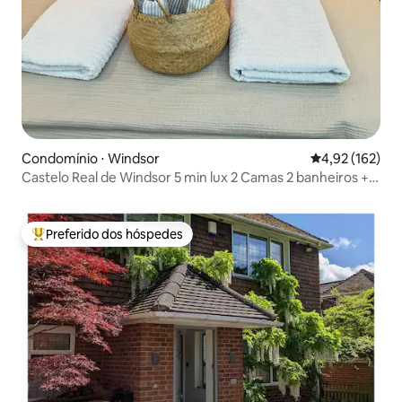
Condomínio ⋅ Windsor
4,92 de uma av
4,92 (162)
Castelo Real de Windsor 5 min lux 2 Camas 2 banheiros +
Jardim
Preferido dos hóspedes
Entre os melhores preferidos dos hóspedes