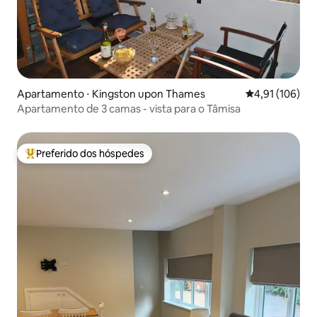
Apartamento ⋅ Kingston upon Thames
4,91 de uma av
4,91 (106)
Apartamento de 3 camas - vista para o Tâmisa
Preferido dos hóspedes
Entre os melhores preferidos dos hóspedes