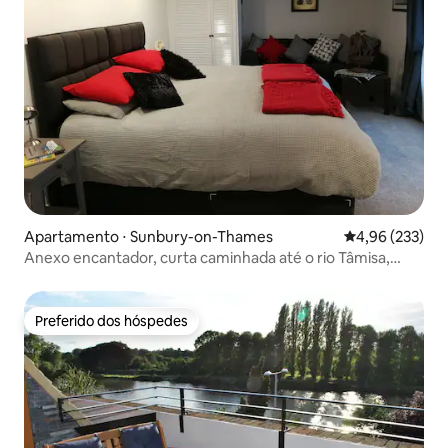
Apartamento ⋅ Sunbury-on-Thames
4,96 de uma av
4,96 (233)
Anexo encantador, curta caminhada até o rio Tâmisa,
Sunbury
Preferido dos hóspedes
Preferido dos hóspedes