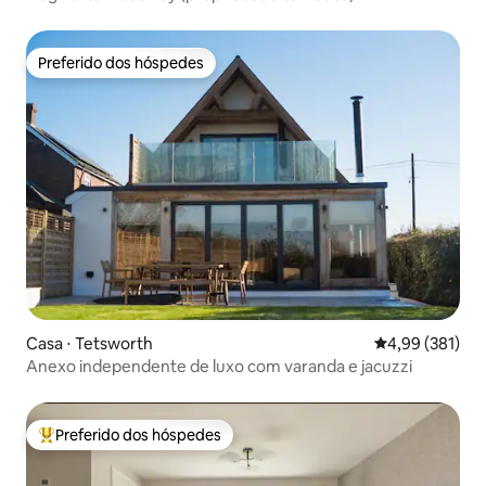
Preferido dos hóspedes
Preferido dos hóspedes
Casa ⋅ Tetsworth
4,99 de uma av
4,99 (381)
Anexo independente de luxo com varanda e jacuzzi
Preferido dos hóspedes
Entre os melhores preferidos dos hóspedes