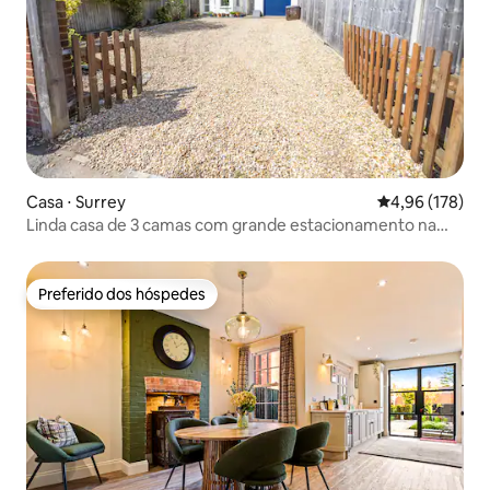
Casa ⋅ Surrey
4,96 de uma av
4,96 (178)
Linda casa de 3 camas com grande estacionamento na
entrada da residência
Preferido dos hóspedes
Preferido dos hóspedes