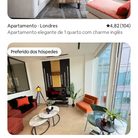
Apartamento ⋅ Londres
4,82 de uma av
4,82 (104)
Apartamento elegante de 1 quarto com charme inglês
Preferido dos hóspedes
Preferido dos hóspedes