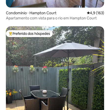
Condomínio ⋅ Hampton Court
4,9 de uma av
4,9 (163)
Apartamento com vista para o rio em Hampton Court
Preferido dos hóspedes
Entre os melhores preferidos dos hóspedes