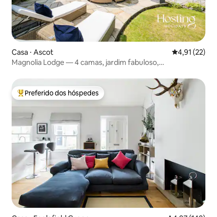
Casa ⋅ Ascot
4,91 de uma a
4,91 (22)
Magnolia Lodge — 4 camas, jardim fabuloso,
estacionamento
Preferido dos hóspedes
Entre os melhores preferidos dos hóspedes