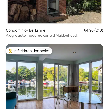
Condomínio ⋅ Berkshire
4,96 de uma ava
4,96 (240)
Alegre apto moderno central Maidenhead,
estacionamento
Preferido dos hóspedes
Entre os melhores preferidos dos hóspedes