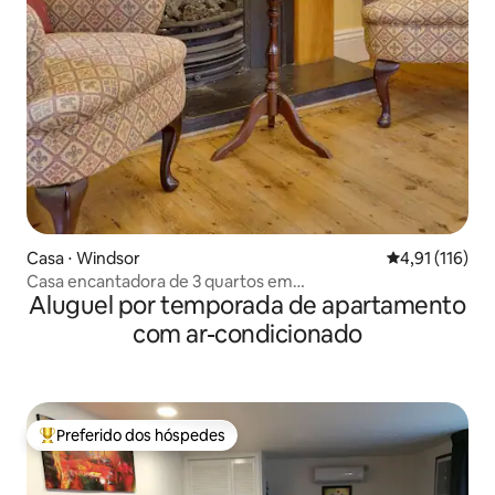
Casa ⋅ Windsor
4,91 de uma av
4,91 (116)
Casa encantadora de 3 quartos em
Aluguel por temporada de apartamento
Windsor/Legoland/Ascot
com ar-condicionado
Preferido dos hóspedes
Entre os melhores preferidos dos hóspedes