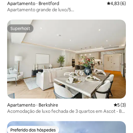
Apartamento ⋅ Brentford
4,83 de uma 
4,83 (6)
Apartamento grande de luxo/5
vagas/estacionamento/academia/espaço de trabalho
Superhost
Superhost
Apartamento ⋅ Berkshire
5 de uma 
5 (3)
Acomodação de luxo fechada de 3 quartos em Ascot - By
Tempstay
Preferido dos hóspedes
Preferido dos hóspedes