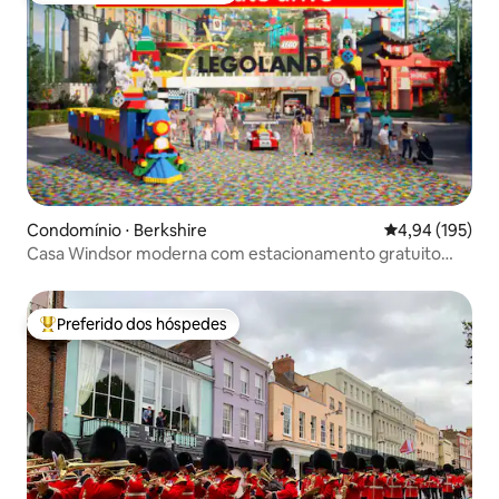
Condomínio ⋅ Berkshire
4,94 de uma av
4,94 (195)
Casa Windsor moderna com estacionamento gratuito
fora da rua
Preferido dos hóspedes
Entre os melhores preferidos dos hóspedes