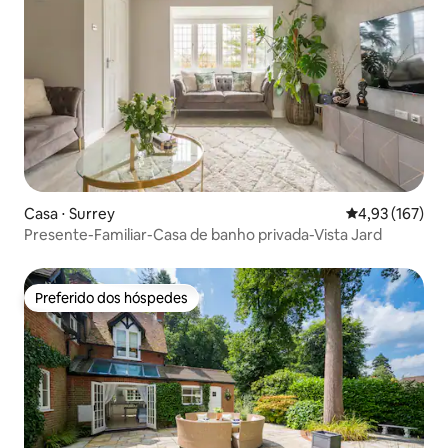
Casa ⋅ Surrey
4,93 de uma av
4,93 (167)
Presente-Familiar-Casa de banho privada-Vista Jard
Preferido dos hóspedes
Preferido dos hóspedes