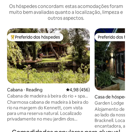
Os hóspedes concordam: estas acomodações foram
muito bem avaliadas quanto a localização, limpeza e
outros aspectos.
Preferido dos hóspedes
Preferido dos hó
Entre os melhores preferidos dos hóspedes
Preferido dos hó
Cabana ⋅ Reading
4,98 de uma avaliação média de 
4,98 (456)
Cabana de madeira à beira do rio + spa
Casa de hóspedes 
de luxo com banheira de
Charmosa cabana de madeira à beira do
ell Forest
Garden Lodge – S
hidromassagem + banheira de cobre
rio na margem do Kennett, com vista
privativa em Brack
Alojamento de hó
para uma reserva natural. Localizado
ao lado da nossa c
privadamente no meu jardim dos
Bracknell. Localiza
fundos, há uma grande sala de plano
encantadora, a ap
aberto com 2 sofás-cama de casal, para
centro de Bracknell