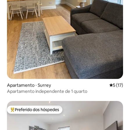
Apartamento ⋅ Surrey
5 de uma a
5 (17)
Apartamento independente de 1 quarto
Preferido dos hóspedes
Entre os melhores preferidos dos hóspedes