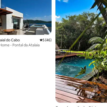
média de 5, 35 avaliações
raial do Cabo
5 de uma avaliação média de 5, 46 avalia
5 (46)
Home - Pontal da Atalaia