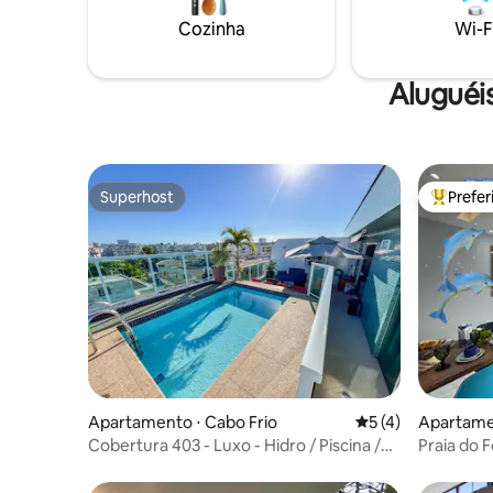
esclarec
Cozinha
Wi-F
Aluguéi
Superhost
Prefe
Superhost
Entre os
Apartamento ⋅ Cabo Frio
5 de uma avaliação
5 (4)
Apartame
Cobertura 403 - Luxo - Hidro / Piscina /
Praia do 
Gourmet