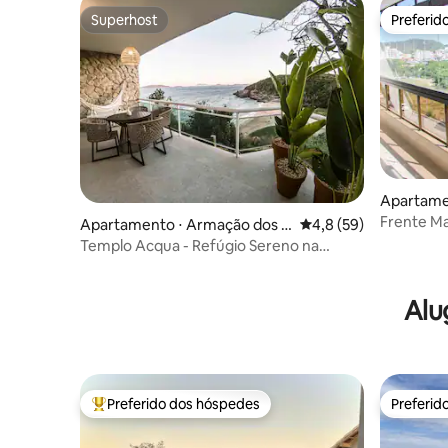
Superhost
Preferid
Superhost
Preferid
Apartamen
bo
Frente Ma
Apartamento ⋅ Armação dos B
4,8 de uma avaliação 
4,8 (59)
úzios
Templo Acqua - Refúgio Sereno na
Natureza
Alu
Preferido dos hóspedes
Preferid
Entre os melhores preferidos dos hóspedes
Preferid