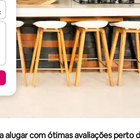
ore-os usando as seta para cima e para baixo do teclado ou tocando e
alugar com ótimas avaliações perto de