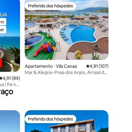
Preferido dos hóspedes
Preferido dos hóspedes
ções
Apartamento ⋅ Vila Canaa
4,91 de uma avaliação 
4,91 (107)
Mar & Alegria• Praia dos Anjos, Arraial do
Cabo
4,91 de uma avaliação média de 5, 89 avaliações
4,91 (89)
va | Pé na
raço
Preferido dos hóspedes
Preferido dos hóspedes