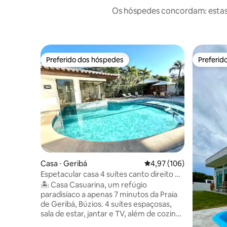
Os hóspedes concordam: estas
Preferido dos hóspedes
Preferid
Preferido dos hóspedes
Preferid
Casa ⋅ Geribá
4,97 de uma avaliação m
4,97 (106)
Espetacular casa 4 suítes canto direito de
Geribá
🏝️ Casa Casuarina, um refúgio
paradisíaco a apenas 7 minutos da Praia
de Geribá, Búzios. 4 suítes espaçosas,
sala de estar, jantar e TV, além de cozinha
totalmente equipada, proporcionando