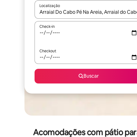
Localização
Quando os resultados estiverem disponíveis, expl
Check-in
Checkout
Buscar
Acomodações com pátio para 