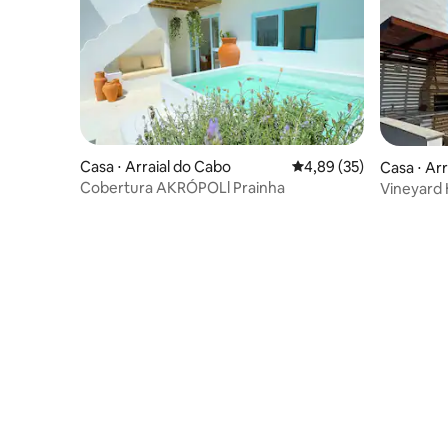
Casa ⋅ Arraial do Cabo
4,89 de uma avaliação 
4,89 (35)
Casa ⋅ Ar
Cobertura AKRÓPOLl Prainha
Vineyard 