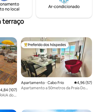
ionamento
Ar-condicionado
to no local
 terraço
Preferido dos hóspedes
Entre os melhores preferidos dos hóspedes
Apartamento ⋅ Cabo Frio
4,96 de uma avaliação
4,96 (57)
Apartamento a 50metros da Praia Do
,84 de uma avaliação média de 5, 107 avaliações
4,84 (107)
Forte Cabo Frio
RAIA do
ções