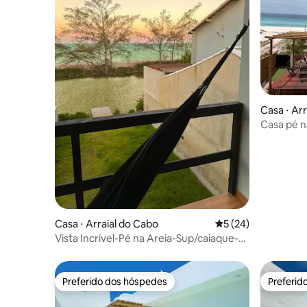
Casa ⋅ Ar
Casa pé n
Casa ⋅ Arraial do Cabo
5 de uma avaliação 
5 (24)
Vista Incrível-Pé na Areia-Sup/caiaque-
Praia Lagoa
Preferido dos hóspedes
Preferid
Preferido dos hóspedes
Preferid