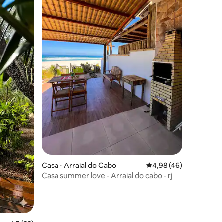
ções
Casa ⋅ Arraial do Cabo
4,98 de uma avaliação
4,98 (46)
Casa summer love - Arraial do cabo - rj