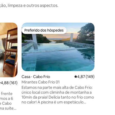
o, limpeza e outros aspectos.
Casa ⋅ Ar
Preferido dos hóspedes
Preferi
Preferido dos hóspedes
Preferi
Casa Gra
em ofert
A casa oferece: * Po
entre a lagoa 
churrasqu
do centro de
cama, mes
Decoraçã
inteiram
condicionado split,
Casa ⋅ Cabo Frio
4,87 de uma avaliação 
4,87 (149)
TVs Smart * Guarda sol, cadeiras de
Mirantes Cabo Frio 01
,88 de uma avaliação média de 5, 161 avaliações
4,88 (161)
e cooler * Vagas de carro privativa *
Estamos na parte mais alta de Cabo Frio:
Funcionár
único local com climinha de montanha a
esclarecimentos O par
m frente
10min da praia! Delícia tanto no frio como
quem bus
no calor! A piscina é um espetáculo
aqui
de Cabo
(apenas da propriedade - compartilhada
ma suíte
apenas 2 chalés). Nossa hospedagem é