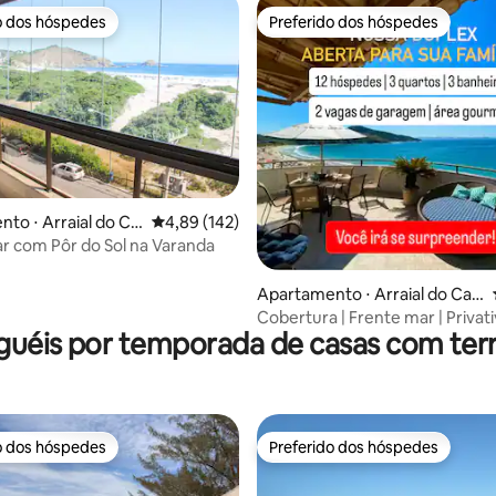
o dos hóspedes
Preferido dos hóspedes
o dos hóspedes
Preferido dos hóspedes
to ⋅ Arraial do Ca
4,89 de uma avaliação média de 5, 142 avalia
4,89 (142)
r com Pôr do Sol na Varanda
média de 5, 59 avaliações
Apartamento ⋅ Arraial do Cab
o
Cobertura | Frente mar | Privati
guéis por temporada de casas com ter
areia
o dos hóspedes
Preferido dos hóspedes
o dos hóspedes
Preferido dos hóspedes