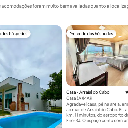
 acomodações foram muito bem avaliadas quanto a localizaçã
o dos hóspedes
Preferido dos hóspedes
o dos hóspedes
Preferido dos hóspedes
édia de 5, 106 avaliações
Casa ⋅ Arraial do Cabo
4
Casa (A)MAR
Agradável casa, pé na areia, e
ao mar de Arraial do Cabo. Estamos a 6
km, 11 minutos, do aeroporto 
Frio-RJ. O espaço conta com u
(vista para o mar), com ar condicionado,