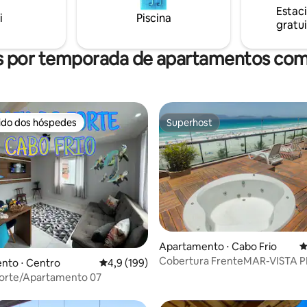
imentos
Estac
i
Piscina
gratui
s por temporada de apartamentos com
rido dos hóspedes
Superhost
 melhores preferidos dos hóspedes
Superhost
Apartamento ⋅ Cabo Frio
4
Cobertura FrenteMAR-VISTA P
 média de 5, 4 avaliações
nto ⋅ Centro
4,9 de uma avaliação média de 5, 199 avalia
4,9 (199)
FORTE 2Vagas!
Forte/Apartamento 07