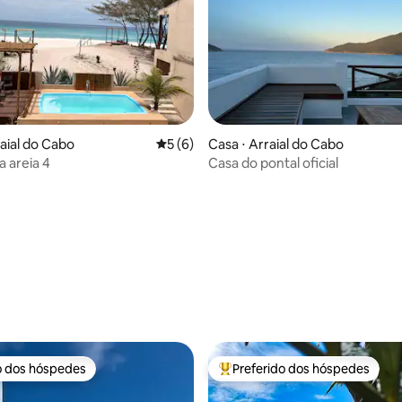
raial do Cabo
5 de uma avaliação média de 5, 6 avalia
5 (6)
Casa ⋅ Arraial do Cabo
a areia 4
Casa do pontal oficial
média de 5, 24 avaliações
o dos hóspedes
Preferido dos hóspedes
o dos hóspedes
Entre os melhores preferidos d