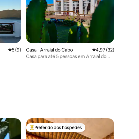
ções
5 de uma avaliação média de 5, 9 avaliações
5 (9)
Casa ⋅ Arraial do Cabo
4,97 de uma avaliação
4,97 (32)
Casa para até 5 pessoas em Arraial do
Cabo
Preferido dos hóspedes
os hóspedes
Entre os melhores preferidos dos hóspedes