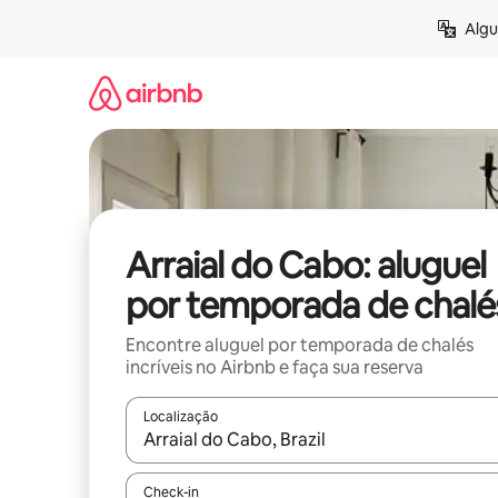
Pular
Algu
para
o
conteúdo
Arraial do Cabo: aluguel
por temporada de chalé
Encontre aluguel por temporada de chalés
incríveis no Airbnb e faça sua reserva
Localização
Quando os resultados estiverem disponíveis, expl
Check-in