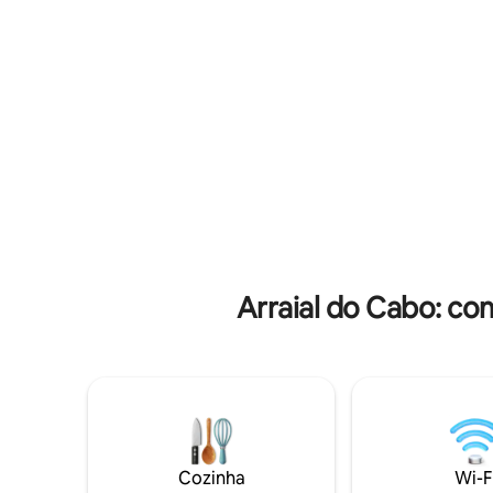
aguas. O centro da cidade e a Rodoviária
Águas. O 
da cidade também ficam bem próximos
também f
da propriedade. Os chalés estão dentro
estão den
de um terreno compartilhado com 4
com outro
chalés e uma casa principal. São suítes
principal.
com varanda mobiliado com uma cama
varanda 
de casal, frigobar, ventilador. O banheiro
casal, fri
é chuveiro elétrico. Estacionamento
com chuve
interno.
interno
Arraial do Cabo: co
Cozinha
Wi-F