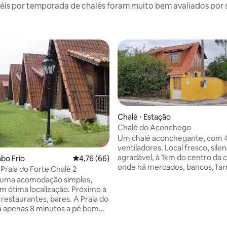
is por temporada de chalés foram muito bem avaliados por su
Chalé ⋅ Estação
Chalé do Aconchego
Um chalé aconchegante, com 
ventiladores. Local fresco, sile
agradável, à 1km do centro da 
média de 5, 90 avaliações
abo Frio
4,76 de uma avaliação média de 5, 66 avalia
4,76 (66)
onde há mercados, bancos, far
 Praia do Forte Chalé 2
etc. Há 600m do chalé, possui r
é uma acomodação simples,
peixaria, pizzaria, mercado, e o
 ótima localização. Próximo à
Pedro d'Aldeia é uma cidade his
restaurantes, bares. A Praia do
fundada na era colonial, possui 
á apenas 8 minutos a pé bem
Matriz de São Pedro (Jesuitas),
ppie e o Parque das
Princesa Isabel, Museu da Avia