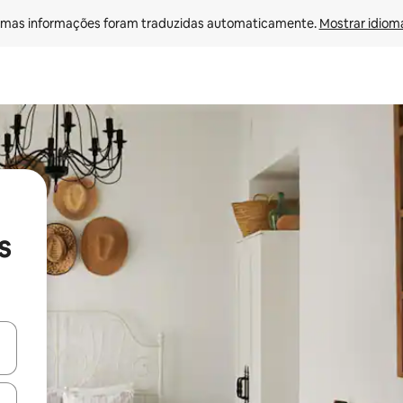
mas informações foram traduzidas automaticamente. 
Mostrar idioma
s
ore-os usando as seta para cima e para baixo do teclado ou tocando e