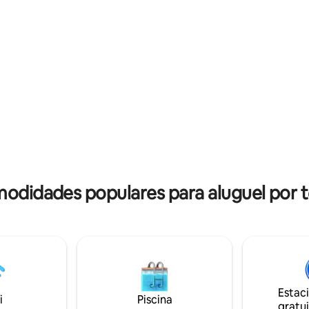
centro da cidade e a rodoviária
(Cidade sede da Base Aerea Nava
icam bem próximos. Os chalés
38km de Búzios, à 15km de Cabo
tro de uma área compartilhada
25km de Arraial do Cabo.
s três chalés e uma casa
 Os chalés são suítes com
e mobiliados com uma cama de
gobar, ventilador. O banheiro é
iro elétrico. Estacionamento
modidades populares para aluguel por
Estac
i
Piscina
gratui