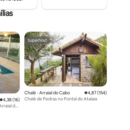
lias
Superhost
Superhost
Chalé ⋅ Arraial do Cabo
4,87 de uma avaliação 
4,87 (154)
Chalé de Pedras no Pontal do Atalaia
4,38 de uma avaliação média de 5, 16 avaliações
4,38 (16)
rraial do