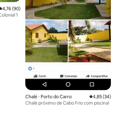
4,76 de uma avaliação média de 5, 90 avaliações
4,76 (90)
 Forte Chalé Colonial 1
Chalé ⋅ Porto do Carro
4,85 de uma avaliação
4,85 (34)
Chalé próximo de Cabo Frio com piscina!