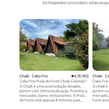
Os hóspedes concordam: estes alugué
Chalé ⋅ Cabo Frio
4,76 de uma avaliação 
4,76 (90)
Chalé ⋅ C
Cabo Frio Praia do Forte Chalé Colonial 1
Cabo Frio
O Chalé é uma acomodação simples,
O chalé 
porém com ótima localização. Próximo a
porém com
mercados, bares, restaurantes. A Praia
mercado, 
do Forte está apenas 8 minutos a pé,
Forte est
bem como a feira hippie e o parque das
como a feira hi