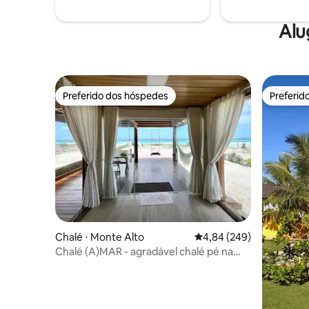
Alu
Preferido dos hóspedes
Preferid
Preferido dos hóspedes
Preferid
Chalé ⋅ Monte Alto
4,84 de uma avaliação m
4,84 (249)
Chalé (A)MAR - agradável chalé pé na
areia