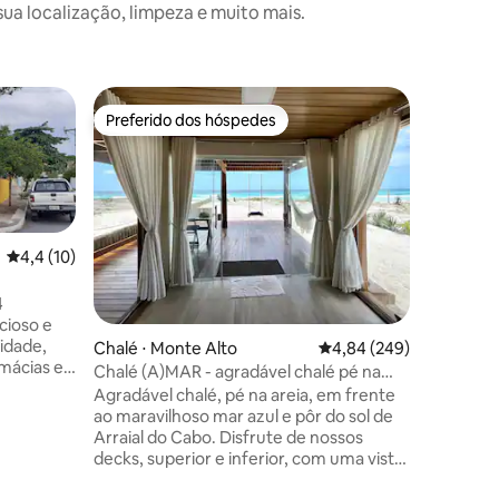
a localização, limpeza e muito mais.
Preferido dos hóspedes
Preferido dos hóspedes
4,4 de uma avaliação média de 5, 10 avaliações
4,4 (10)
4
ncioso e
cidade,
ções
Chalé ⋅ Monte Alto
4,84 de uma avaliação m
4,84 (249)
mácias e
Chalé (A)MAR - agradável chalé pé na
odoviária,
areia
Agradável chalé, pé na areia, em frente
utros. São
ao maravilhoso mar azul e pôr do sol de
tórica,
Arraial do Cabo. Disfrute de nossos
a Igreja
decks, superior e inferior, com uma vista
 Casa da
deslumbrante, em ambiente relaxante.
ção Naval