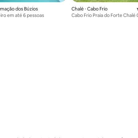
rmação dos Búzios
Chalé ⋅ Cabo Frio
eiro em até 6 pessoas
Cabo Frio Praia do
média de 5, 17 avaliações