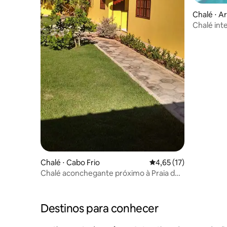
Chalé ⋅ A
Chalé int
Chalé ⋅ Cabo Frio
4,65 de uma avaliação 
4,65 (17)
Chalé aconchegante próximo à Praia do
Forte (# 4)
Destinos para conhecer