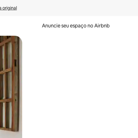
 original
Anuncie seu espaço no Airbnb
 deslizando o dedo na tela.