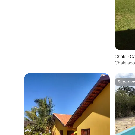
Chalé ⋅ C
Chalé aco
Forte (# 3
Superho
Superho