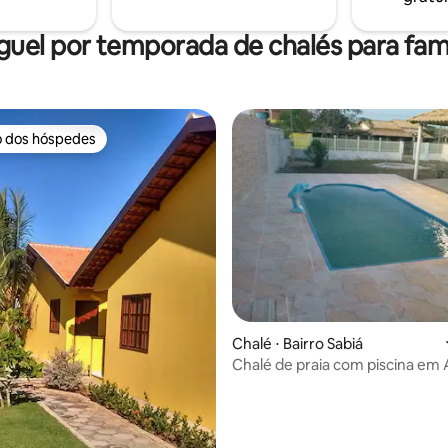
guel por temporada de chalés para famí
o dos hóspedes
o dos hóspedes
édia de 5, 249 avaliações
Chalé ⋅ Bairro Sabiá
Chalé de praia com piscina em A
Cabo