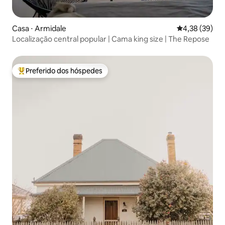
Casa ⋅ Armidale
4,38 de uma a
4,38 (39)
Localização central popular | Cama king size | The Repose
Preferido dos hóspedes
Entre os melhores preferidos dos hóspedes