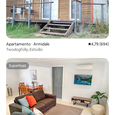
Apartamento ⋅ Armidale
4,79 de uma ava
4,79 (694)
Twodogfolly, Estúdio
Superhost
Superhost