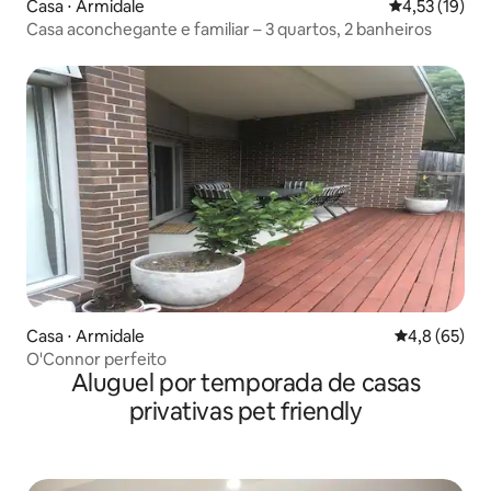
Casa ⋅ Armidale
4,53 de uma a
4,53 (19)
Casa aconchegante e familiar – 3 quartos, 2 banheiros
Casa ⋅ Armidale
4,8 de uma a
4,8 (65)
O'Connor perfeito
Aluguel por temporada de casas
privativas pet friendly