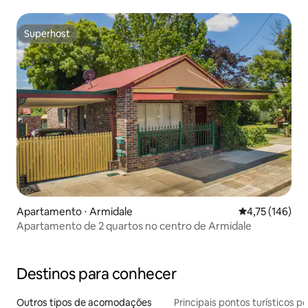
Superhost
Superhost
Apartamento ⋅ Armidale
4,75 de uma av
4,75 (146)
Apartamento de 2 quartos no centro de Armidale
Destinos para conhecer
Outros tipos de acomodações
Principais pontos turísticos po