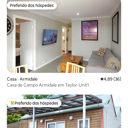
Preferido dos hóspedes
Preferido dos hóspedes
Casa ⋅ Armidale
4,89 de uma a
4,89 (36)
Casa de Campo Armidale em Taylor-Unit1
Preferido dos hóspedes
Entre os melhores preferidos dos hóspedes