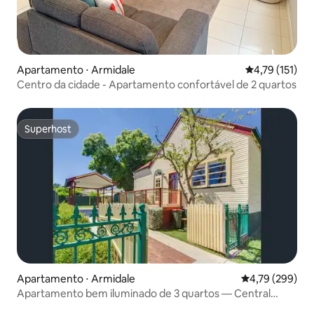
Apartamento ⋅ Armidale
4,79 de uma av
4,79 (151)
Centro da cidade - Apartamento confortável de 2 quartos
Superhost
Superhost
Apartamento ⋅ Armidale
4,79 de uma av
4,79 (299)
Apartamento bem iluminado de 3 quartos — Central
Armidale