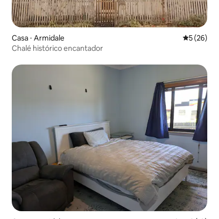
Casa ⋅ Armidale
5 de uma a
5 (26)
Chalé histórico encantador