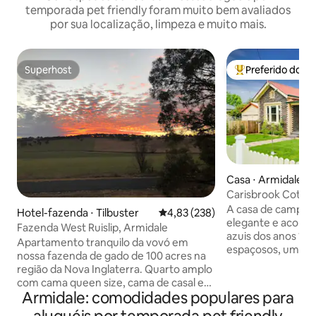
temporada pet friendly foram muito bem avaliados
por sua localização, limpeza e muito mais.
Superhost
Preferido dos 
Superhost
Entre os melhore
Casa ⋅ Armidale
Carisbrook Cottag
A casa de campo 
Hotel-fazenda ⋅ Tilbuster
4,83 de uma avaliação média de 
4,83 (238)
elegante e aconch
Fazenda West Ruislip, Armidale
azuis dos anos 19
Apartamento tranquilo da vovó em
espaçosos, uma sa
nossa fazenda de gado de 100 acres na
acompanhada por u
região da Nova Inglaterra. Quarto amplo
um banheiro com um banheiro separado
com cama queen size, cama de casal e
e uma cozinha mod
Armidale: comodidades populares para
cama de solteiro, sala de estar privativa,
para todas as sua
cozinha compacta e banheiro. Ar-