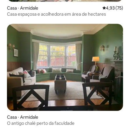
Casa ⋅ Armidale
4,93 de uma a
4,93 (75)
Casa espaçosa e acolhedora em área de hectares
Casa ⋅ Armidale
O antigo chalé perto da faculdade