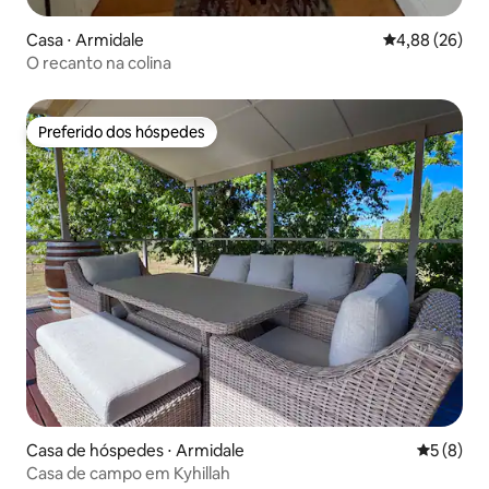
Casa ⋅ Armidale
4,88 de uma a
4,88 (26)
O recanto na colina
Preferido dos hóspedes
Preferido dos hóspedes
Casa de hóspedes ⋅ Armidale
5 de uma 
5 (8)
Casa de campo em Kyhillah