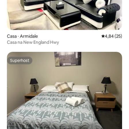
Casa ⋅ Armidale
4,84 de uma a
4,84 (25)
Casa na New England Hwy
Superhost
Superhost