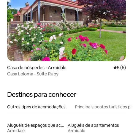
Casa de hóspedes ⋅ Armidale
5 de uma 
5 (6)
Casa Loloma - Suíte Ruby
Destinos para conhecer
Outros tipos de acomodações
Principais pontos turísticos po
Aluguéis de espaços que aceitam animais de estimação
Aluguéis de apartamentos
Armidale
Armidale