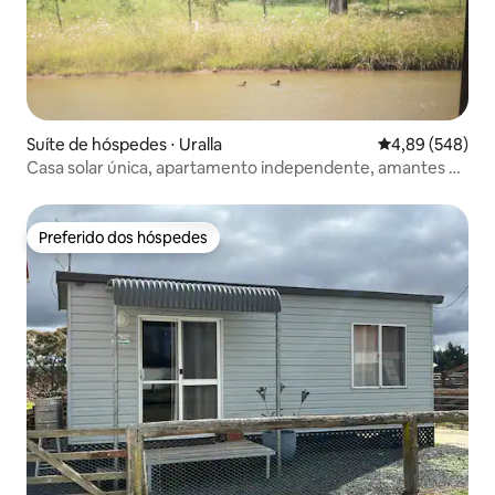
Suíte de hóspedes ⋅ Uralla
4,89 de uma ava
4,89 (548)
Casa solar única, apartamento independente, amantes de
animais de estimação
Preferido dos hóspedes
Preferido dos hóspedes