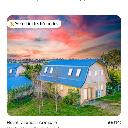
Preferido dos hóspedes
Entre os melhores preferidos dos hóspedes
Hotel-fazenda ⋅ Armidale
5 de uma a
5 (14)