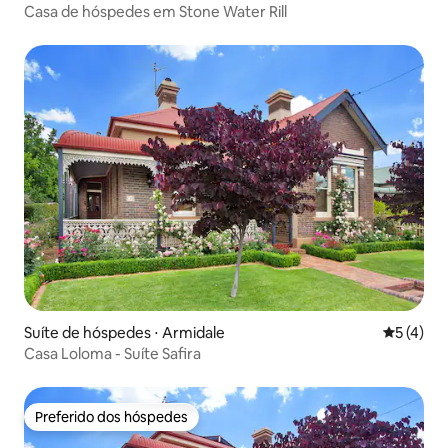
Casa de hóspedes em Stone Water Rill
Suíte de hóspedes ⋅ Armidale
5 de uma 
5 (4)
Casa Loloma - Suíte Safira
Preferido dos hóspedes
Preferido dos hóspedes