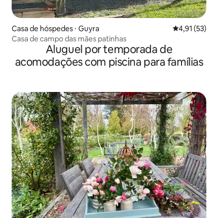
Casa de hóspedes ⋅ Guyra
4,91 de uma a
4,91 (53)
Casa de campo das mães patinhas
Aluguel por temporada de
acomodações com piscina para famílias