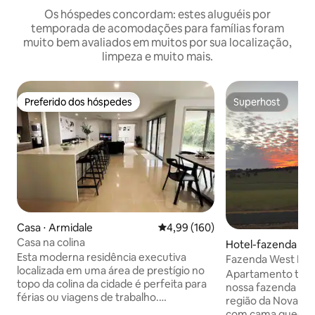
Os hóspedes concordam: estes aluguéis por
temporada de acomodações para famílias foram
muito bem avaliados em muitos por sua localização,
limpeza e muito mais.
Preferido dos hóspedes
Superhost
Preferido dos hóspedes
Superhost
Casa ⋅ Armidale
4,99 de uma avaliação média de 
4,99 (160)
Casa na colina
Hotel-fazenda ⋅ Ti
Esta moderna residência executiva
Fazenda West Ruis
localizada em uma área de prestígio no
Apartamento tran
topo da colina da cidade é perfeita para
nossa fazenda de 
férias ou viagens de trabalho.
região da Nova In
Apresentando um quarto principal com
com cama queen si