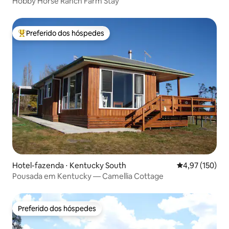
Hobby Horse Ranch Farm Stay
Preferido dos hóspedes
Entre os melhores preferidos dos hóspedes
Hotel-fazenda ⋅ Kentucky South
4,97 de uma av
4,97 (150)
Pousada em Kentucky — Camellia Cottage
Preferido dos hóspedes
Preferido dos hóspedes