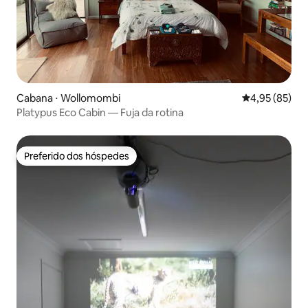
Cabana ⋅ Wollomombi
4,95 de uma a
4,95 (85)
Platypus Eco Cabin — Fuja da rotina
Preferido dos hóspedes
Preferido dos hóspedes