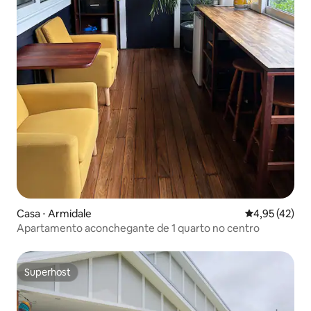
Casa ⋅ Armidale
4,95 de uma a
4,95 (42)
Apartamento aconchegante de 1 quarto no centro
Superhost
Superhost