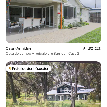
Casa ⋅ Armidale
4,92 de uma av
4,92 (221)
Casa de campo Armidale em Barney - Casa 2
Preferido dos hóspedes
Entre os melhores preferidos dos hóspedes