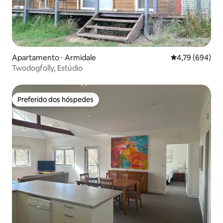
Apartamento ⋅ Armidale
4,79 de uma ava
4,79 (694)
Twodogfolly, Estúdio
Preferido dos hóspedes
Preferido dos hóspedes