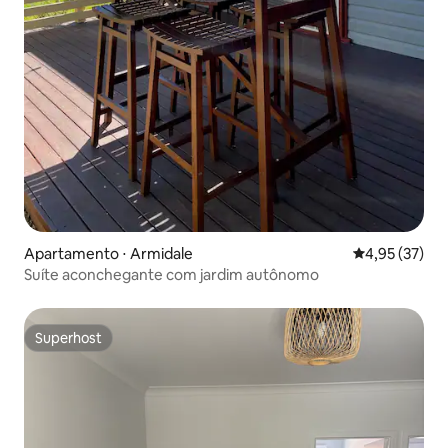
Apartamento ⋅ Armidale
4,95 de uma a
4,95 (37)
Suíte aconchegante com jardim autônomo
Superhost
Superhost