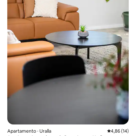
Apartamento ⋅ Uralla
4,86 de uma a
4,86 (14)