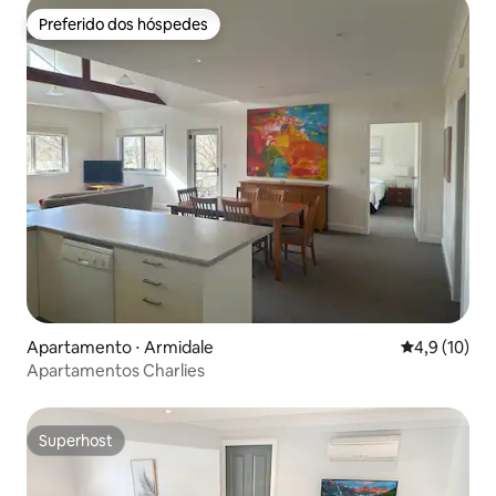
Preferido dos hóspedes
Preferido dos hóspedes
Apartamento ⋅ Armidale
4,9 de uma a
4,9 (10)
Apartamentos Charlies
Superhost
Superhost