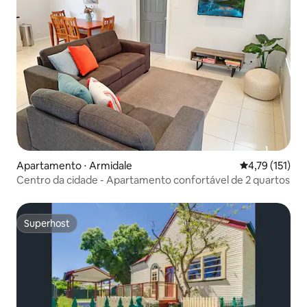
Apartamento ⋅ Armidale
4,79 de uma av
4,79 (151)
Centro da cidade - Apartamento confortável de 2 quartos
Superhost
Superhost