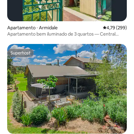
Apartamento ⋅ Armidale
4,79 de uma av
4,79 (299)
Apartamento bem iluminado de 3 quartos — Central
Armidale
Superhost
Superhost