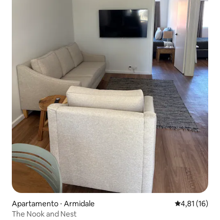
Apartamento ⋅ Armidale
4,81 de uma a
4,81 (16)
The Nook and Nest