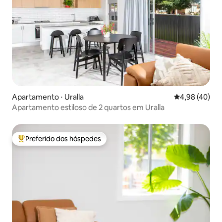
Apartamento ⋅ Uralla
4,98 de uma a
4,98 (40)
Apartamento estiloso de 2 quartos em Uralla
Preferido dos hóspedes
Entre os melhores preferidos dos hóspedes