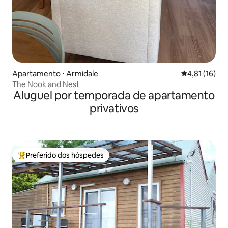
Apartamento ⋅ Armidale
4,81 de uma a
4,81 (16)
The Nook and Nest
Aluguel por temporada de apartamento
privativos
Preferido dos hóspedes
Entre os melhores preferidos dos hóspedes