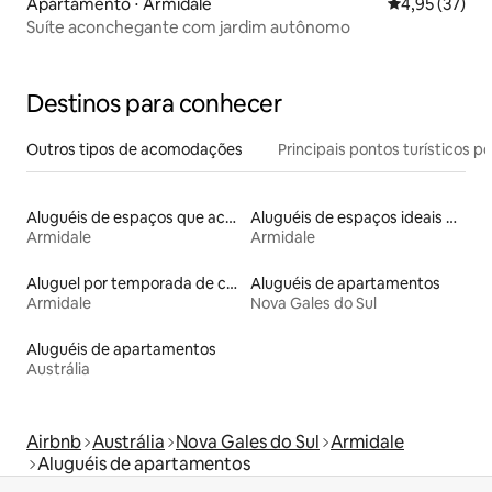
Apartamento ⋅ Armidale
4,95 de uma a
4,95 (37)
Suíte aconchegante com jardim autônomo
Destinos para conhecer
Outros tipos de acomodações
Principais pontos turísticos po
Aluguéis de espaços que aceitam animais de estimação
Aluguéis de espaços ideais para famílias
Armidale
Armidale
Aluguel por temporada de casas de hóspedes
Aluguéis de apartamentos
Armidale
Nova Gales do Sul
Aluguéis de apartamentos
Austrália
Airbnb
Austrália
Nova Gales do Sul
Armidale
Aluguéis de apartamentos