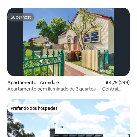
Superhost
Superhost
Apartamento ⋅ Armidale
4,79 de uma av
4,79 (299)
Apartamento bem iluminado de 3 quartos — Central
Armidale
Preferido dos hóspedes
Preferido dos hóspedes