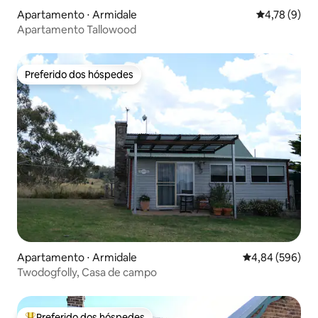
Apartamento ⋅ Armidale
4,78 de uma 
4,78 (9)
Apartamento Tallowood
Preferido dos hóspedes
Preferido dos hóspedes
Apartamento ⋅ Armidale
4,84 de uma ava
4,84 (596)
Twodogfolly, Casa de campo
Preferido dos hóspedes