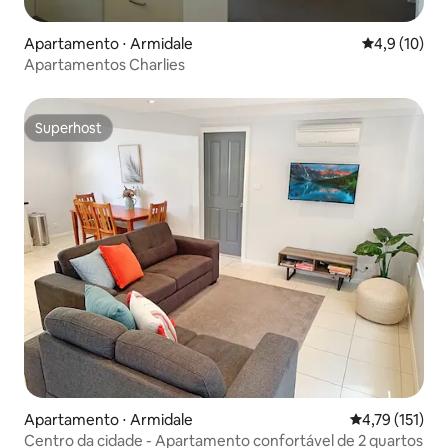
Apartamento ⋅ Armidale
4,9 de uma a
4,9 (10)
Apartamentos Charlies
Superhost
Superhost
Apartamento ⋅ Armidale
4,79 de uma av
4,79 (151)
Centro da cidade - Apartamento confortável de 2 quartos