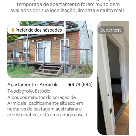
temporada de apartamento foram muito bem
avaliados por sua localização, limpeza e muito mais.
Preferido dos hóspedes
Superhost
Entre os melhores preferidos dos hóspedes
Superhost
Apartamento ⋅ Armidale
4,79 de uma avaliação média de 
4,79 (694)
Twodogfolly, Estúdio
A poucos minutos do coração de
Armidale, pacificamente situado em
hectares de pastagem australiana e
arbusto nativo, está uma antiga casa de
pastor renovada. O edifício era
originalmente dois apartamentos e
restauramos e renovamos ambos com