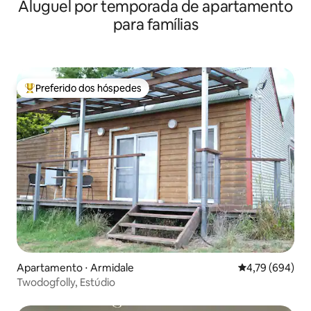
Aluguel por temporada de apartamento
para famílias
Preferido dos hóspedes
Entre os melhores preferidos dos hóspedes
Apartamento ⋅ Armidale
4,79 de uma ava
4,79 (694)
Twodogfolly, Estúdio