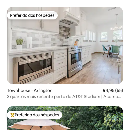
Preferido dos hóspedes
Preferido dos hóspedes
Townhouse ⋅ Arlington
4,95 de uma a
4,95 (65)
3 quartos mais recente perto do AT&T Stadium | Acomoda
8
Preferido dos hóspedes
Entre os melhores preferidos dos hóspedes