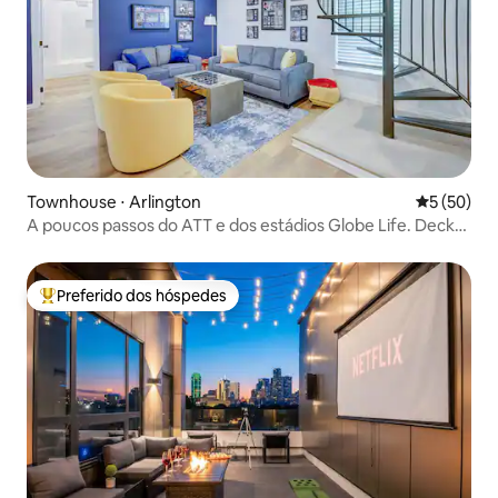
Townhouse ⋅ Arlington
5 de uma a
5 (50)
A poucos passos do ATT e dos estádios Globe Life. Deck
no terraço.
Preferido dos hóspedes
Entre os melhores preferidos dos hóspedes