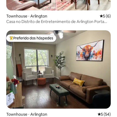
Townhouse ⋅ Arlington
5 de uma 
5 (6)
Casa no Distrito de Entretenimento de Arlington Porta
Roxa
Preferido dos hóspedes
Entre os melhores preferidos dos hóspedes
Townhouse ⋅ Arlington
5 de uma a
5 (54)