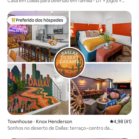
Casa em Dallas para diversão em família - DT + jogos +
garagem + terraço
Preferido dos hóspedes
Entre os melhores preferidos dos hóspedes
Townhouse ⋅ Knox Henderson
4,98 de uma a
4,98 (41)
Sonhos no deserto de Dallas: terraço~centro da
cidade~oportunidades de fotos