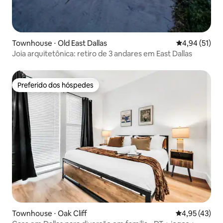
Townhouse ⋅ Old East Dallas
4,94 de uma a
4,94 (51)
Joia arquitetônica: retiro de 3 andares em East Dallas
Preferido dos hóspedes
Preferido dos hóspedes
Townhouse ⋅ Oak Cliff
4,95 de uma a
4,95 (43)