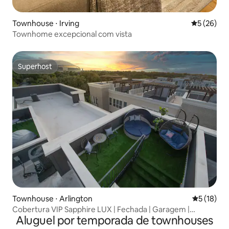
Townhouse ⋅ Irving
5 de uma a
5 (26)
Townhome excepcional com vista
Superhost
Superhost
Townhouse ⋅ Arlington
5 de uma a
5 (18)
Cobertura VIP Sapphire LUX | Fechada | Garagem |
Aluguel por temporada de townhouses
Terraço