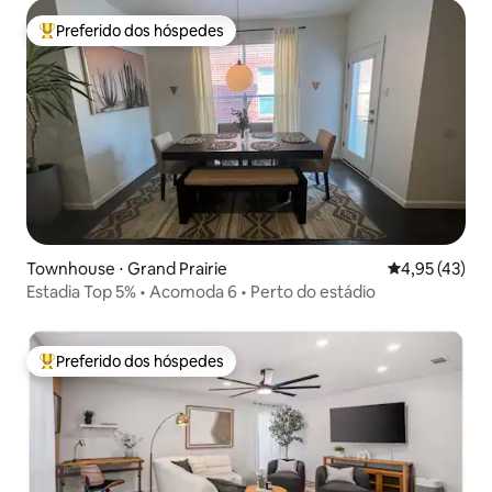
Preferido dos hóspedes
Entre os melhores preferidos dos hóspedes
Townhouse ⋅ Grand Prairie
4,95 de uma a
4,95 (43)
Estadia Top 5% • Acomoda 6 • Perto do estádio
Preferido dos hóspedes
Entre os melhores preferidos dos hóspedes