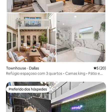
Townhouse ⋅ Dallas
5 de uma a
5 (20)
Refúgio espaçoso com 3 quartos • Camas king • Pátio e
fogueira
Preferido dos hóspedes
Preferido dos hóspedes