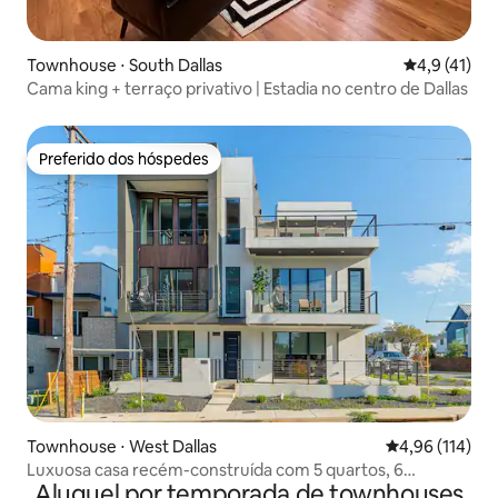
Townhouse ⋅ South Dallas
4,9 de uma a
4,9 (41)
Cama king + terraço privativo | Estadia no centro de Dallas
Preferido dos hóspedes
Preferido dos hóspedes
Townhouse ⋅ West Dallas
4,96 de uma av
4,96 (114)
Luxuosa casa recém-construída com 5 quartos, 6
Aluguel por temporada de townhouses
banheiros e terraço