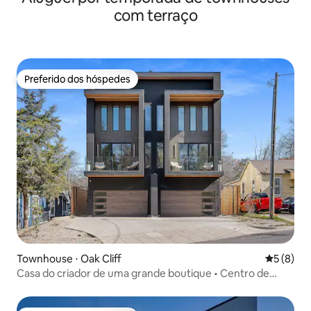
com terraço
Preferido dos hóspedes
Preferido dos hóspedes
Townhouse ⋅ Oak Cliff
5 de uma 
5 (8)
Casa do criador de uma grande boutique • Centro de
Dallas