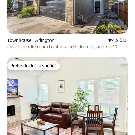
Townhouse ⋅ Arlington
4,9 de uma a
4,9 (30)
Joia escondida com banheira de hidromassagem a 10
minutos do estádio AT&T
Preferido dos hóspedes
Preferido dos hóspedes