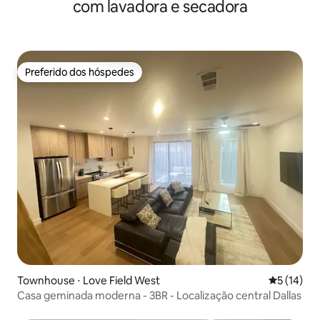
com lavadora e secadora
Preferido dos hóspedes
Preferido dos hóspedes
Townhouse ⋅ Love Field West
5 de uma a
5 (14)
Casa geminada moderna - 3BR - Localização central Dallas