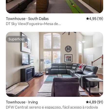
Townhouse ⋅ South Dallas
4,95 de uma a
4,95 (19)
DT Sky View|Fogueira+Mesa de
bilhar+Golfe+Sauna|Acomoda 16 pessoas
Superhost
Superhost
Townhouse ⋅ Irving
4,89 de uma a
4,89 (91)
DFW Central: sereno e espaçoso, fácil acesso à rodovia