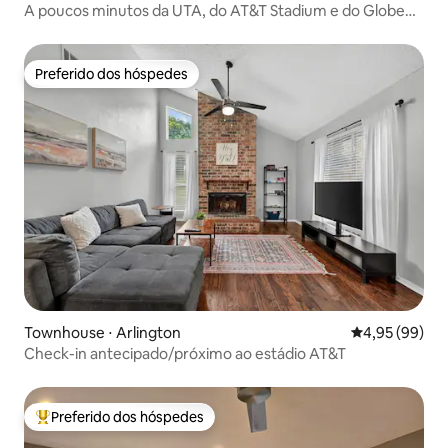
A poucos minutos da UTA, do AT&T Stadium e do Globe
Life Field
Preferido dos hóspedes
Preferido dos hóspedes
Townhouse ⋅ Arlington
4,95 de uma a
4,95 (99)
Check-in antecipado/próximo ao estádio AT&T
Preferido dos hóspedes
Entre os melhores preferidos dos hóspedes