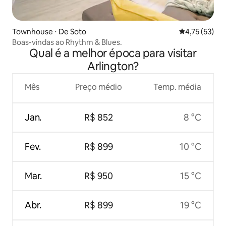
Townhouse ⋅ De Soto
4,75 de uma a
4,75 (53)
Boas-vindas ao Rhythm & Blues.
Qual é a melhor época para visitar
Arlington?
Mês
Preço médio
Temp. média
Jan.
R$ 852
8 °C
Fev.
R$ 899
10 °C
Mar.
R$ 950
15 °C
Abr.
R$ 899
19 °C