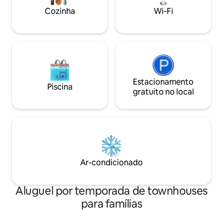
profissionais médi
pebolim, jogos de tabuleiro e banheiro
Cozinha
Wi-Fi
longas e casais 
equipado com bidê, perfeito para dias de
divertida!
jogos, estadias em grupo, famílias e
trabalhadores.
Estacionamento
Piscina
gratuito no local
Ar-condicionado
Aluguel por temporada de townhouses
para famílias