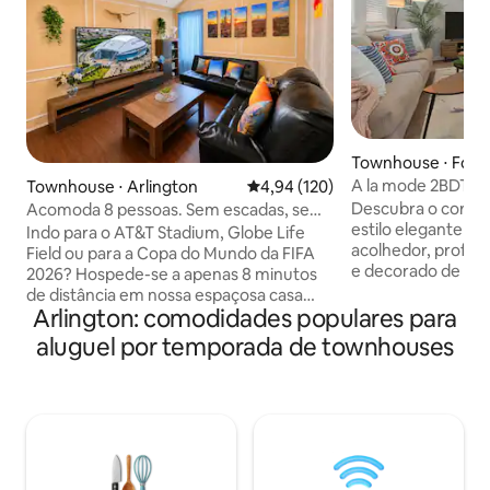
Townhouse ⋅ Fort
A la mode 2BDTow
Townhouse ⋅ Arlington
4,94 de uma avaliação média de 
4,94 (120)
& UltraCool!
Descubra o coraç
Acomoda 8 pessoas. Sem escadas, sem
estilo elegante c
carpete, perto de estádios
Indo para o AT&T Stadium, Globe Life
acolhedor, profis
Field ou para a Copa do Mundo da FIFA
e decorado de 2 qu
2026? Hospede-se a apenas 8 minutos
para o máximo conf
de distância em nossa espaçosa casa
APENAS minutos a 
Arlington: comodidades populares para
geminada de 1 andar, 3 quartos e 2
a área da moda ond
banheiros, no coração do distrito de
aluguel por temporada de townhouses
bares e entreten
entretenimento de Arlington. Acomoda
minutos dos estale
até 8 pessoas, com estacionamento
cidade, do parque
para 3 veículos, além de estacionamento
Dickies e do TCU. Com
extra em rua sem saída para caminhões,
eletrodomésticos
trailers e trailers recreativos. Preparado
estacionamento, é 
para famílias com cercadinho, cadeirão e
um fim de semana 
sem escadas. Desfrute de 5 Smart TVs,