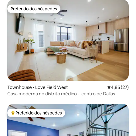
Preferido dos hóspedes
Preferido dos hóspedes
Townhouse ⋅ Love Field West
4,85 de uma a
4,85 (27)
Casa moderna no distrito médico + centro de Dallas
Preferido dos hóspedes
Entre os melhores preferidos dos hóspedes