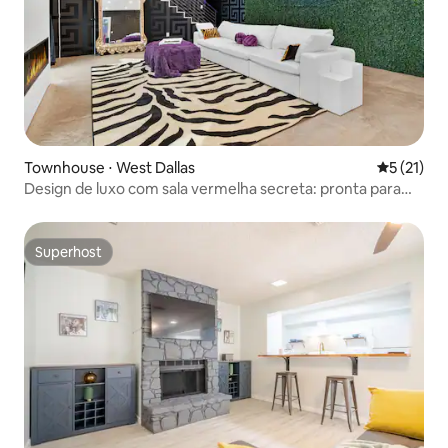
Townhouse ⋅ West Dallas
5 de uma a
5 (21)
Design de luxo com sala vermelha secreta: pronta para
despedida de solteira
Superhost
Superhost