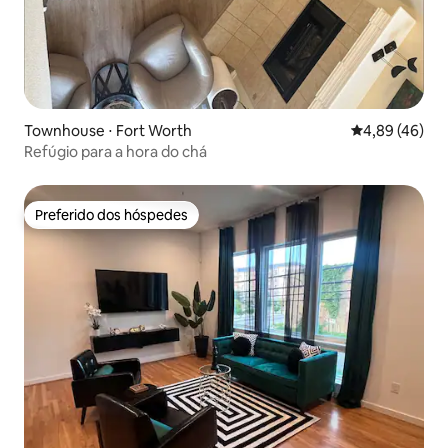
Townhouse ⋅ Fort Worth
4,89 de uma a
4,89 (46)
Refúgio para a hora do chá
Preferido dos hóspedes
Preferido dos hóspedes