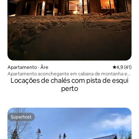
Apartamento ⋅ Åre
4,9 de uma a
4,9 (41)
Apartamento aconchegante em cabana de montanha em
Locações de chalés com pista de esqui
Tegefjäll/Åre
perto
Superhost
Superhost