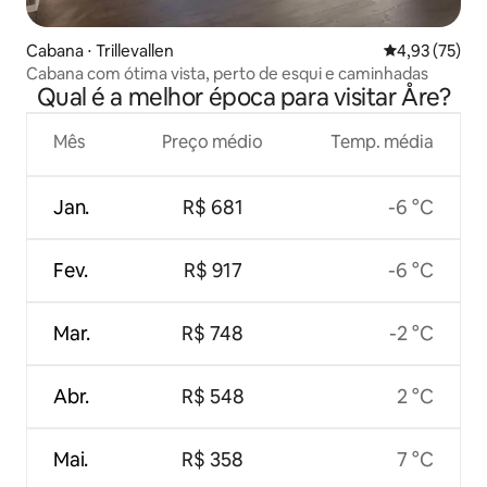
Cabana ⋅ Trillevallen
4,93 de uma a
4,93 (75)
Cabana com ótima vista, perto de esqui e caminhadas
Qual é a melhor época para visitar Åre?
Mês
Preço médio
Temp. média
Jan.
R$ 681
-6 °C
Fev.
R$ 917
-6 °C
Mar.
R$ 748
-2 °C
Abr.
R$ 548
2 °C
Mai.
R$ 358
7 °C