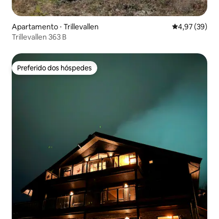
Apartamento ⋅ Trillevallen
4,97 de uma a
4,97 (39)
Trillevallen 363 B
Preferido dos hóspedes
Preferido dos hóspedes