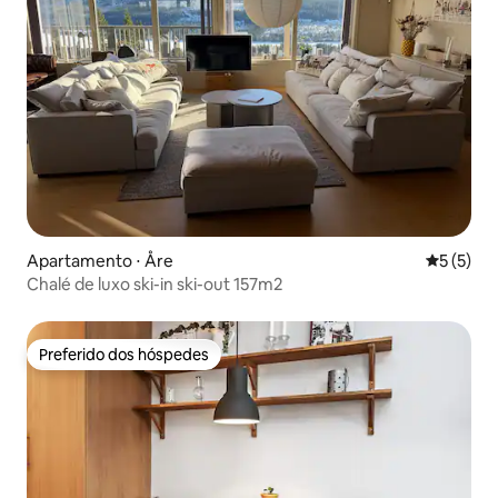
Apartamento ⋅ Åre
5 de uma 
5 (5)
Chalé de luxo ski-in ski-out 157m2
Preferido dos hóspedes
Preferido dos hóspedes