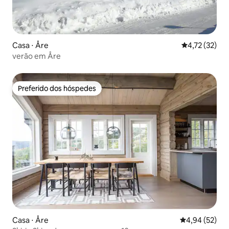
Casa ⋅ Åre
4,72 de uma a
4,72 (32)
verão em Åre
Preferido dos hóspedes
Preferido dos hóspedes
Casa ⋅ Åre
4,94 de uma a
4,94 (52)