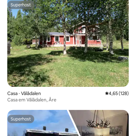
Superhost
Superhost
Casa ⋅ Vålådalen
4,65 de uma av
4,65 (128)
Casa em Vålådalen, Åre
Superhost
Superhost