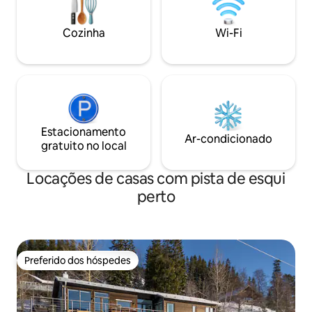
teleférico de Åre). 300 metros na outra
churrasqueira, pá
direção, você encontrará um
está incluída, pode
Cozinha
Wi-Fi
restaurante, mercearia e ônibus de
check in and out c
esqui em Åre (operando durante a
com teclado numérico. Aplica-se
temporada de esqui). Para alugar em
de idade de 25 ano
particular por Daniel
Estacionamento
Ar-condicionado
gratuito no local
Locações de casas com pista de esqui
perto
Preferido dos hóspedes
Preferido dos hóspedes