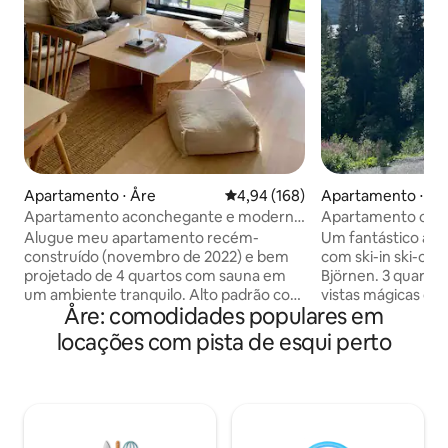
Apartamento ⋅ Åre
4,94 de uma avaliação média de 
4,94 (168)
Apartamento ⋅ År
Apartamento aconchegante e moderno
Apartamento com 
com estilo de chalé
pistas de esqui no
Alugue meu apartamento recém-
Um fantástico ap
construído (novembro de 2022) e bem
com ski-in ski-out
projetado de 4 quartos com sauna em
Björnen. 3 quartos
um ambiente tranquilo. Alto padrão com
vistas mágicas de 
Åre: comodidades populares em
opções únicas, aquecimento do piso e
Ampla sala de est
um fator acolhedor difícil de superar que
música, adorável 
locações com pista de esqui perto
realmente dá aquela sensação de
belas vistas. Ônibus de esqui do lado de
cabana que você quer quando vai para
fora da porta, mer
as montanhas. Basicamente, entre/saia
esqui e restaurant
de esqui com apenas uma passarela de
trilhas de cross-
100 metros até as pistas de esqui em
noturna. Estacion
Tegefjäll/ Duved (incluído no sistema de
carregador elétrico