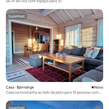
Ski-in Ski-out com espaço para 10
Superhost
Superhost
Casa ⋅ Björnänge
Novo lugar
Novo
Casa na montanha ao lado da pista para 10 pessoas com
sauna
Superhost