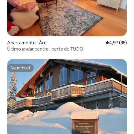
Apartamento ⋅ Åre
4,97 de uma a
4,97 (35)
Último andar central, perto de TUDO
Superhost
Superhost