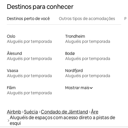
Destinos para conhecer
Destinos perto de você
Outros tipos de acomodações
Pr
Oslo
Trondheim
Aluguéis por temporada
Aluguéis por temporada
Ålesund
Bodø
Aluguéis por temporada
Aluguéis por temporada
Vaasa
Nordfjord
Aluguéis por temporada
Aluguéis por temporada
Flåm
Mostrar mais
Aluguéis por temporada
Airbnb
Suécia
Condado de Jämtland
Åre
Aluguéis de espaços com acesso direto a pistas de
esqui