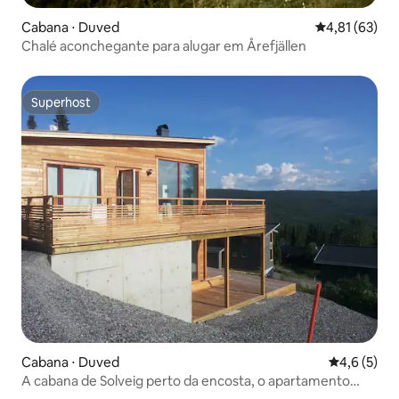
Cabana ⋅ Duved
4,81 de uma a
4,81 (63)
Chalé aconchegante para alugar em Årefjällen
Superhost
Superhost
Cabana ⋅ Duved
4,6 de uma 
4,6 (5)
A cabana de Solveig perto da encosta, o apartamento
grande