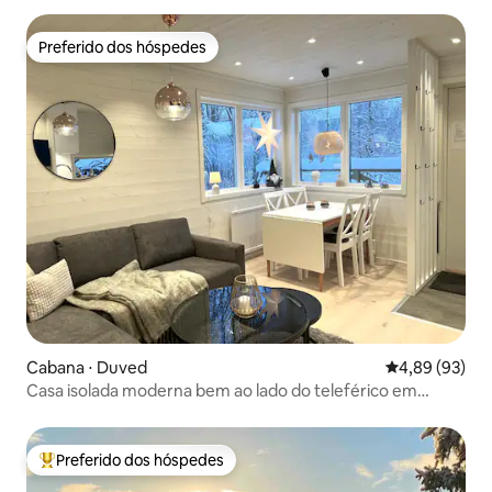
Preferido dos hóspedes
Preferido dos hóspedes
Cabana ⋅ Duved
4,89 de uma a
4,89 (93)
Casa isolada moderna bem ao lado do teleférico em
Duved
Preferido dos hóspedes
Entre os melhores preferidos dos hóspedes