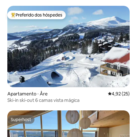
Preferido dos hóspedes
Entre os melhores preferidos dos hóspedes
Apartamento ⋅ Åre
4,92 de uma a
4,92 (25)
Ski-in ski-out 6 camas vista mágica
Superhost
Superhost