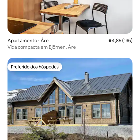
Apartamento ⋅ Åre
4,85 de uma av
4,85 (136)
Vida compacta em Björnen, Åre
Preferido dos hóspedes
Preferido dos hóspedes