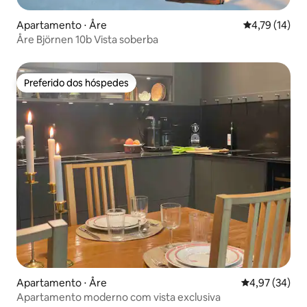
Apartamento ⋅ Åre
4,79 de uma a
4,79 (14)
Åre Björnen 10b Vista soberba
Preferido dos hóspedes
Preferido dos hóspedes
Apartamento ⋅ Åre
4,97 de uma a
4,97 (34)
Apartamento moderno com vista exclusiva