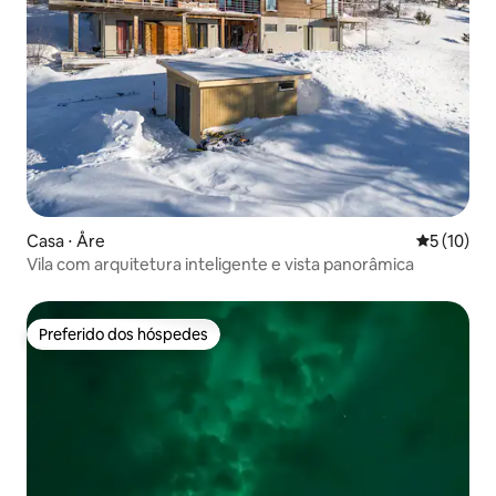
Casa ⋅ Åre
5 de uma a
5 (10)
Vila com arquitetura inteligente e vista panorâmica
Preferido dos hóspedes
Preferido dos hóspedes