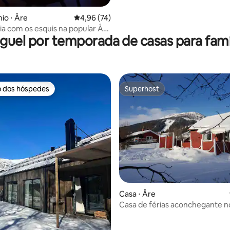
io ⋅ Åre
4,96 de uma avaliação média de 5, 74 avalia
4,96 (74)
aia com os esquis na popular Åre
guel por temporada de casas para famí
o dos hóspedes
Superhost
o dos hóspedes
Superhost
média de 5, 10 avaliações
Casa ⋅ Åre
Casa de férias aconchegante n
de Åre com spa