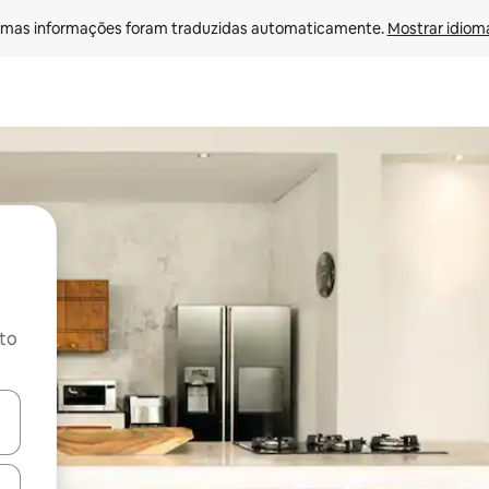
mas informações foram traduzidas automaticamente. 
Mostrar idioma
ito
ore-os usando as seta para cima e para baixo do teclado ou tocando e