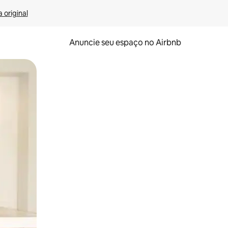
 original
Anuncie seu espaço no Airbnb
 deslizando o dedo na tela.