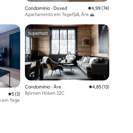
Condomínio ⋅ Duved
4,99 de uma avaliação
4,99 (74)
Apartamento em Tegefjäll, Åre 🏔️
Superhost
Superhost
Condomínio ⋅ Åre
4,85 de uma avaliação
4,85 (13)
Björnen Höken 22C
5 de uma avaliação média de 5, 3 avaliações
5 (3)
as em Tege