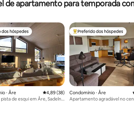
el de apartamento para temporada com
o dos hóspedes
Preferido dos hóspedes
o dos hóspedes
Entre os melhores preferidos d
média de 5, 39 avaliações
io ⋅ Åre
4,89 de uma avaliação média de 5, 38 avalia
4,89 (38)
Condomínio ⋅ Åre
pista de esqui em Åre, Sadeln,
Apartamento agradável no cent
de Åre para 6 pessoas