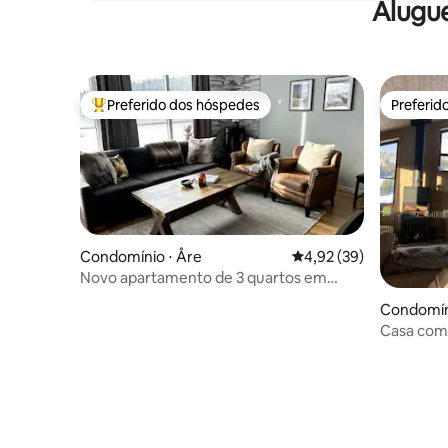
Alugu
Preferido dos hóspedes
Preferid
Entre os melhores preferidos dos hóspedes
Preferid
Condomínio ⋅ Åre
4,92 de uma avaliação 
4,92 (39)
Novo apartamento de 3 quartos em
Sadelbyn, com pista de esqui
Condomín
Casa com 
8 pessoas