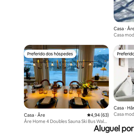
Casa ⋅ År
Casa mode
Åre
Preferido dos hóspedes
Preferid
Preferido dos hóspedes
Preferid
Casa ⋅ Hå
Casa mod
Casa ⋅ Åre
4,94 de uma avaliação 
4,94 (63)
vista para
Åre Home 4 Doubles Sauna Ski Bus Walk
Aluguel po
to Village