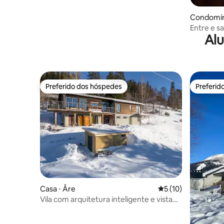
Condomín
Entre e s
Alu
Sadeln
Preferido dos hóspedes
Preferid
Preferido dos hóspedes
Preferid
Casa ⋅ Åre
5 de uma avaliação 
5 (10)
Vila com arquitetura inteligente e vista
panorâmica