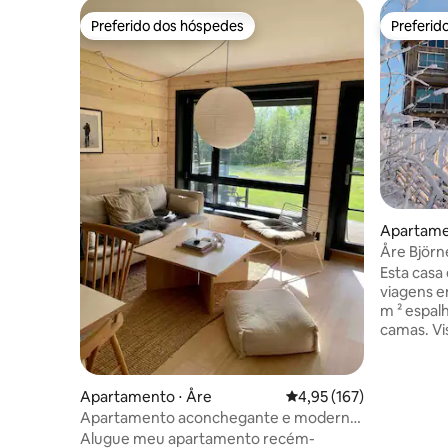
Preferido dos hóspedes
Preferid
Preferido dos hóspedes
Preferid
Apartame
Åre Björn
Esta casa
viagens e
m ² espal
camas. Vi
e das mon
8 metros
espetacul
Apartamento ⋅ Åre
4,95 de uma avaliação m
4,95 (167)
subindo 
Apartamento aconchegante e moderno
janelas p
com estilo de chalé
Alugue meu apartamento recém-
totalment