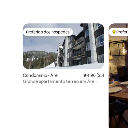
Preferido dos hóspedes
Prefe
Preferido dos hóspedes
Entre os
Condomínio ⋅ Åre
4,96 de uma avaliação 
4,96 (25)
Grande apartamento térreo em Åre
Sadeln com acesso direto às pistas de
esqui