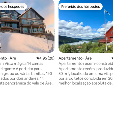
o dos hóspedes
Preferido dos hóspedes
o dos hóspedes
Preferido dos hóspedes
nto ⋅ Åre
4,95 de uma avaliação média de 5, 20 avalia
4,95 (20)
Apartamento ⋅ Åre
en Vista mágica 14 camas
Apartamento recém-construído
única de Tottens, em Åre!
 elegante é perfeita para
Apartamento recém-produzido
m grupo ou várias famílias. 190
30 m ², localizado em uma vila 
hados por dois andares, 14
por arquitetos concluída em 20
sta panorâmica do vale de Åre
melhor localização absoluta de
tanhas. A altura do teto de até
estrada da aldeia de Tottens é o
 oferece um espaço
mais antigo de Åre e fica a ape
ar. Um lance de escadas
minutos a pé do centro de Åre,
édia de 5, 167 avaliações
a área comum com sofás e
uma grande seleção de restaur
anorâmicas. Cozinha
lojas de alimentos e roupas, loj
e equipada, balcão de bar,
bebidas, cafés, etc. Apenas 5 m