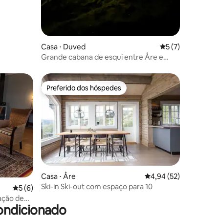
ções
Casa ⋅ Duved
5 de uma avaliaçã
5 (7)
Grande cabana de esqui entre Åre e
Duved
Preferido dos hóspedes
Preferido dos hóspedes
ções
Casa ⋅ Åre
4,94 de uma avaliação
4,94 (52)
Ski-in Ski-out com espaço para 10
5 de uma avaliação média de 5, 6 avaliações
5 (6)
ação de
ondicionado