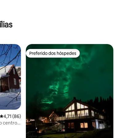
ções
lias
Preferido dos hóspedes
Preferido dos hóspedes
4,71 de uma avaliação média de 5, 86 avaliações
4,71 (86)
o centro