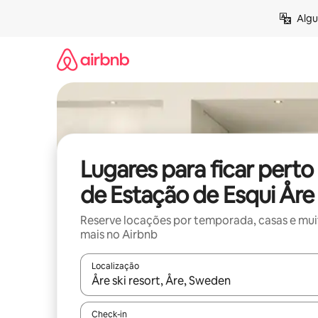
Pular
Algu
para
o
conteúdo
Lugares para ficar perto
de Estação de Esqui Åre
Reserve locações por temporada, casas e mu
mais no Airbnb
Localização
Quando os resultados estiverem disponíveis, expl
Check-in