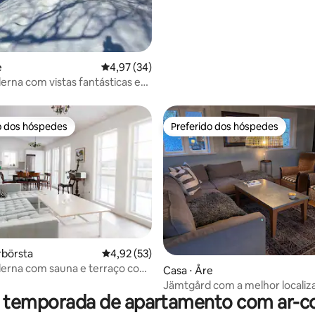
e
4,97 de uma avaliação média de 5, 34 avalia
4,97 (34)
rna com vistas fantásticas em
o dos hóspedes
Preferido dos hóspedes
o dos hóspedes
Preferido dos hóspedes
rbörsta
4,92 de uma avaliação média de 5, 53 avalia
4,92 (53)
erna com sauna e terraço com
média de 5, 63 avaliações
Casa ⋅ Åre
 o lago
Jämtgård com a melhor localiz
r temporada de apartamento com ar-c
Åres