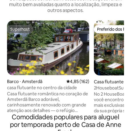
muito bem avaliadas quanto a localização, limpeza e
outros aspectos.
Superhost
Preferido dos hó
Superhost
Preferido dos hó
Barco ⋅ Amsterdã
4,85 de uma avaliação média de 
4,85 (162)
Casa flutuante ⋅ 
casa flutuante no centro da cidade
2HouseboatSuites 
Experiências de C
Casa flutuante romântica no coração de
No 2 HouseBoat S
Amsterdã Barco adorável,
você encontrou 
carinhosamente renovado com grande
mais exclusivas d
atenção aos detalhes — o refúgio
da sua própria suí
Comodidades populares para aluguel
perfeito para um casal romântico. Um
casa flutuante re
quarto aconchegante, além de uma
flutuando no icôni
por temporada perto de Casa de Anne
cama de casal extra/sala de estar na
coração do Jordaan. Cada suíte te