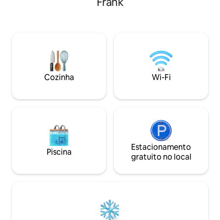
Frank
frente (uma cama real com dois
própria entrada pr
colchões de qualidade, veja as fotos). No
privativo e tudo o
meio da cidade, mas sonhador e
uma estadia tranqu
tranquilo: olhe da sua cama para a copa
compartilhada é o
de uma árvore🌳, ou desfrute de vistas
outros espaços são pri
deslumbrantes do canal da cabine de
nos canais, veja o
direção. Totalmente equipado com
sua janela, aprov
todos os confortos: Wi-Fi, ar
de uma forma que
Cozinha
Wi-Fi
condicionado, máquina de lavar e secar
esquecer.
roupa, máquina de lavar louça.
Estacionamento
Piscina
gratuito no local