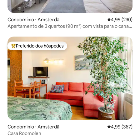
Condomínio ⋅ Amsterdã
4,99 de uma ava
4,99 (230)
Apartamento de 3 quartos (90 m²) com vista para o canal
perto de Vondelpark
Preferido dos hóspedes
Entre os melhores preferidos dos hóspedes
Condomínio ⋅ Amsterdã
4,99 de uma ava
4,99 (367)
Casa Roomolen