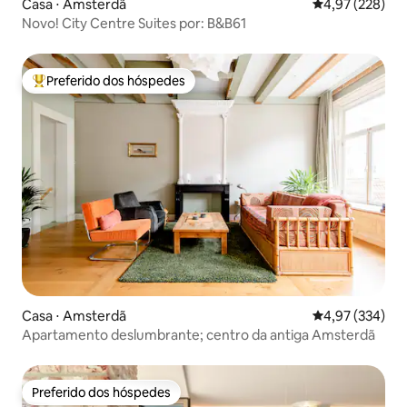
Casa ⋅ Amsterdã
4,97 de uma av
4,97 (228)
Novo! City Centre Suites por: B&B61
Preferido dos hóspedes
Entre os melhores preferidos dos hóspedes
Casa ⋅ Amsterdã
4,97 de uma av
4,97 (334)
Apartamento deslumbrante; centro da antiga Amsterdã
Preferido dos hóspedes
Preferido dos hóspedes