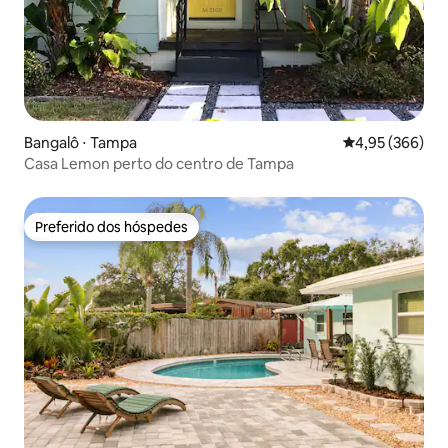
Bangalô ⋅ Tampa
4,95 de uma ava
4,95 (366)
Casa Lemon perto do centro de Tampa
Preferido dos hóspedes
Preferido dos hóspedes