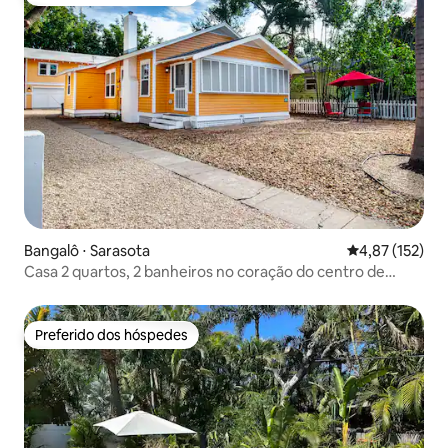
Preferido dos hóspedes
Bangalô ⋅ Sarasota
4,87 de uma av
4,87 (152)
Casa 2 quartos, 2 banheiros no coração do centro de
Sarasota
Preferido dos hóspedes
Preferido dos hóspedes