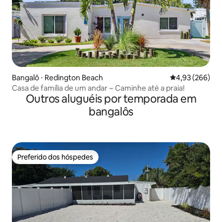
Bangalô ⋅ Redington Beach
4,93 de uma ava
4,93 (266)
Casa de família de um andar ~ Caminhe até a praia!
Outros aluguéis por temporada em
bangalôs
Preferido dos hóspedes
Preferido dos hóspedes