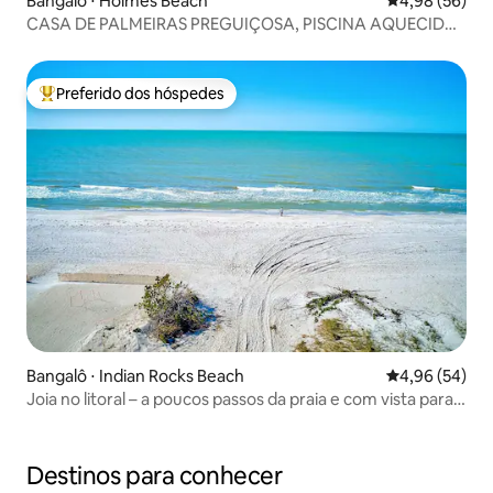
Bangalô ⋅ Holmes Beach
4,98 de uma a
4,98 (56)
CASA DE PALMEIRAS PREGUIÇOSA, PISCINA AQUECIDA,
PASSOS PARA A PRAIA
Preferido dos hóspedes
Entre os melhores preferidos dos hóspedes
Bangalô ⋅ Indian Rocks Beach
4,96 de uma a
4,96 (54)
Joia no litoral – a poucos passos da praia e com vista para o
pôr do sol
Destinos para conhecer