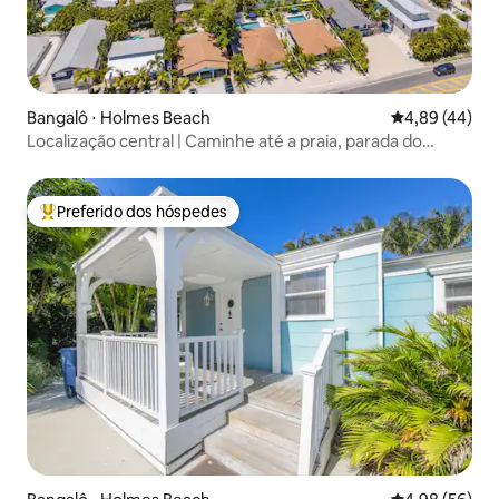
Bangalô ⋅ Holmes Beach
4,89 de uma a
4,89 (44)
Localização central | Caminhe até a praia, parada do
bonde
Preferido dos hóspedes
Entre os melhores preferidos dos hóspedes