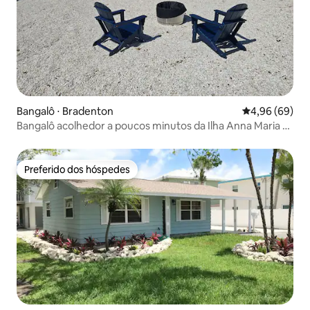
Bangalô ⋅ Bradenton
4,96 de uma av
4,96 (69)
Bangalô acolhedor a poucos minutos da Ilha Anna Maria e
IMG
Preferido dos hóspedes
Preferido dos hóspedes