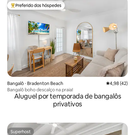
Preferido dos hóspedes
Entre os melhores preferidos dos hóspedes
Bangalô ⋅ Bradenton Beach
4,98 de uma a
4,98 (42)
Bangalô boho descalço na praia!
Aluguel por temporada de bangalôs
privativos
Superhost
Superhost