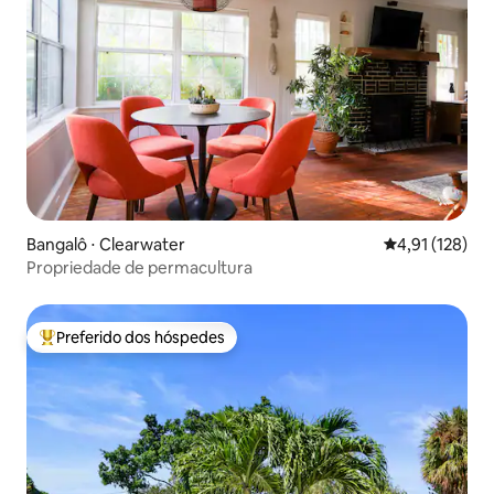
Bangalô ⋅ Clearwater
4,91 de uma av
4,91 (128)
Propriedade de permacultura
Preferido dos hóspedes
Entre os melhores preferidos dos hóspedes