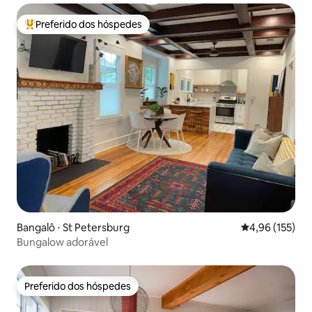
Preferido dos hóspedes
Entre os melhores preferidos dos hóspedes
Bangalô ⋅ St Petersburg
4,96 de uma av
4,96 (155)
Bungalow adorável
Preferido dos hóspedes
Preferido dos hóspedes