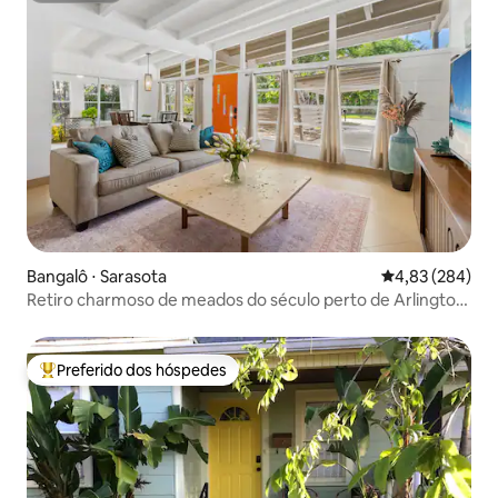
Bangalô ⋅ Sarasota
4,83 de uma ava
4,83 (284)
Retiro charmoso de meados do século perto de Arlington
Park
Preferido dos hóspedes
Entre os melhores preferidos dos hóspedes