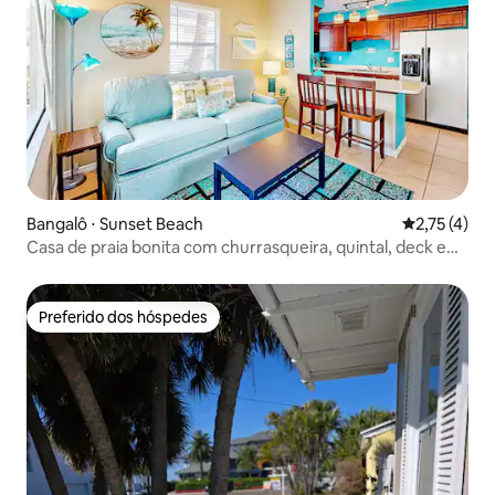
Bangalô ⋅ Sunset Beach
2,75 de uma 
2,75 (4)
Casa de praia bonita com churrasqueira, quintal, deck e
ar-condicionado
Preferido dos hóspedes
Preferido dos hóspedes