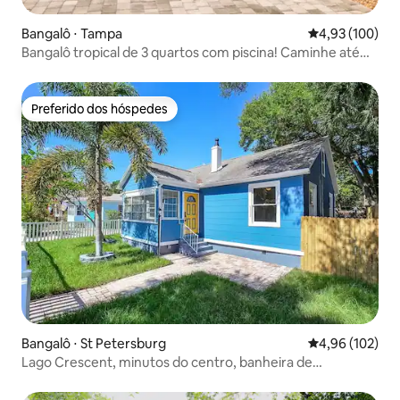
Bangalô ⋅ Tampa
4,93 de uma av
4,93 (100)
Bangalô tropical de 3 quartos com piscina! Caminhe até
Bayshore!
Preferido dos hóspedes
Preferido dos hóspedes
Bangalô ⋅ St Petersburg
4,96 de uma av
4,96 (102)
Lago Crescent, minutos do centro, banheira de
hidromassagem