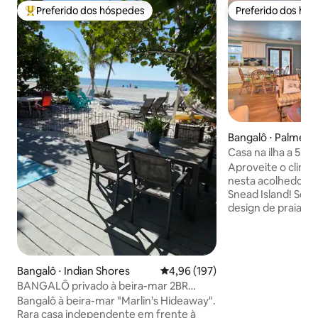
Preferido dos hóspedes
Preferido dos hó
Entre os melhores preferidos dos hóspedes
Preferido dos hó
Bangalô ⋅ Palmett
Casa na ilha a 5 m
praia, piscina
Aproveite o clima 
nesta acolhedora 
Snead Island! Seja 
design de praia de
impecavelmente l
encontram relaxa
chegam. Nosso inte
uma cozinha tota
Bangalô ⋅ Indian Shores
4,96 de uma avaliação média de 
4,96 (197)
todos os conforto
BANGALÔ privado à beira-mar 2BR
tempo na piscina 
*PISCINA*ANIMAIS DE ESTIMAÇÃO OK
Bangalô à beira-mar "Marlin's Hideaway".
hidromassagem e d
Rara casa independente em frente à
margens da encan