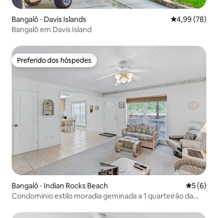
Bangalô ⋅ Davis Islands
4,99 de uma a
4,99 (78)
Bangalô em Davis Island
Preferido dos hóspedes
Preferido dos hóspedes
Bangalô ⋅ Indian Rocks Beach
5 de uma 
5 (6)
Condomínio estilo moradia geminada a 1 quarteirão da
praia!