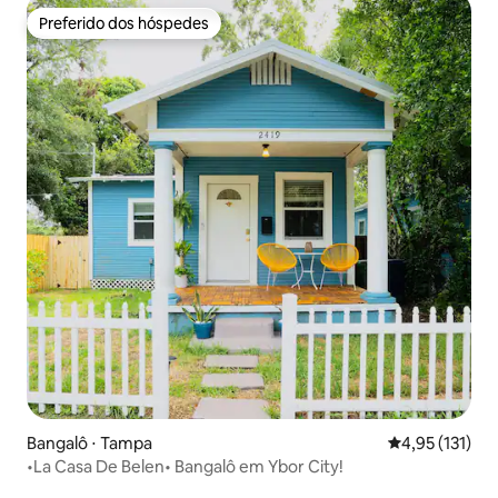
Preferido dos hóspedes
Preferido dos hóspedes
Bangalô ⋅ Tampa
4,95 de uma av
4,95 (131)
•La Casa De Belen• Bangalô em Ybor City!