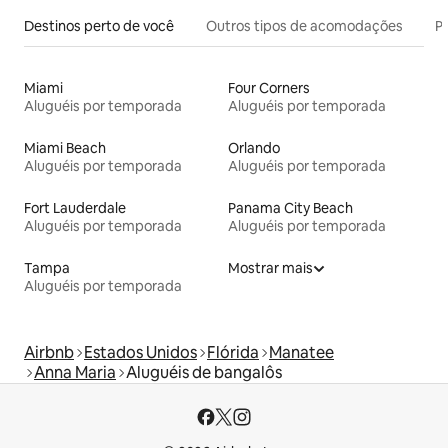
Destinos perto de você
Outros tipos de acomodações
Pr
Miami
Four Corners
Aluguéis por temporada
Aluguéis por temporada
Miami Beach
Orlando
Aluguéis por temporada
Aluguéis por temporada
Fort Lauderdale
Panama City Beach
Aluguéis por temporada
Aluguéis por temporada
Tampa
Mostrar mais
Aluguéis por temporada
Airbnb
Estados Unidos
Flórida
Manatee
Anna Maria
Aluguéis de bangalôs