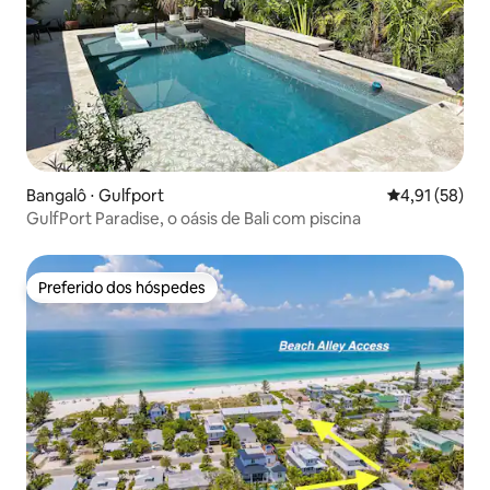
Bangalô ⋅ Gulfport
4,91 de uma a
4,91 (58)
GulfPort Paradise, o oásis de Bali com piscina
Preferido dos hóspedes
Preferido dos hóspedes