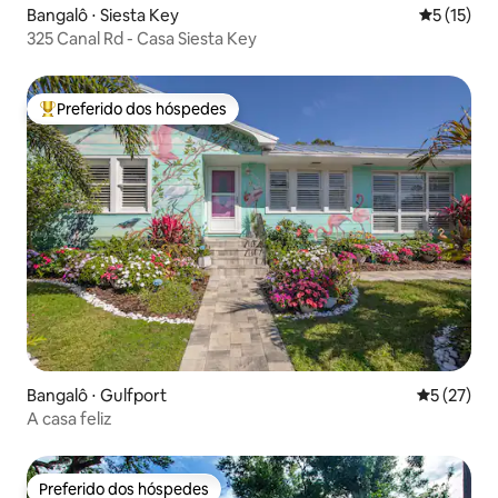
Bangalô ⋅ Siesta Key
5 de uma a
5 (15)
325 Canal Rd - Casa Siesta Key
Preferido dos hóspedes
Entre os melhores preferidos dos hóspedes
Bangalô ⋅ Gulfport
5 de uma a
5 (27)
A casa feliz
Preferido dos hóspedes