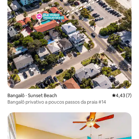
Bangalô ⋅ Sunset Beach
4,43 de uma 
4,43 (7)
Bangalô privativo a poucos passos da praia #14