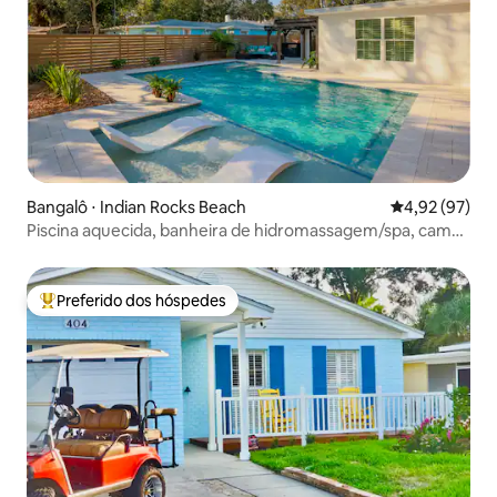
Bangalô ⋅ Indian Rocks Beach
4,92 de uma a
4,92 (97)
Piscina aquecida, banheira de hidromassagem/spa, camas
Sleep Number, praia
Preferido dos hóspedes
Entre os melhores preferidos dos hóspedes