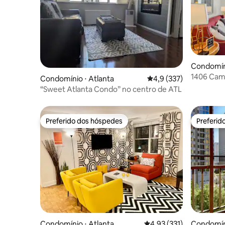
Condomíni
1406 Cam
Condomínio ⋅ Atlanta
4,9 de uma avaliação m
4,9 (337)
de 2026, 
“Sweet Atlanta Condo” no centro de ATL
Preferido dos hóspedes
Preferid
Preferido dos hóspedes
Preferid
Condomínio ⋅ Atlanta
4,93 de uma avaliação m
4,93 (331)
Condomíni