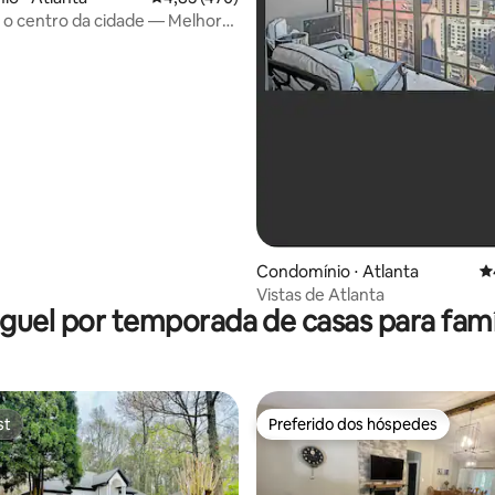
a o centro da cidade — Melhor
ão
Condomínio ⋅ Atlanta
4
Vistas de Atlanta
guel por temporada de casas para famí
st
Preferido dos hóspedes
st
Preferido dos hóspedes