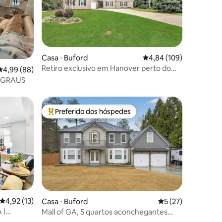
Casa ⋅ Buford
4,84 de uma avaliação 
4,84 (109)
Retiro exclusivo em Hanover perto do
ções
4,99 de uma avaliação média de 5, 88 avaliações
4,99 (88)
Mall of Georgia
M DEGRAUS
Preferido dos hóspedes
Entre os melhores preferidos dos hóspedes
4,92 de uma avaliação média de 5, 13 avaliações
4,92 (13)
Casa ⋅ Buford
5 de uma avaliação
5 (27)
 |
Mall of GA, 5 quartos aconchegantes
ções
para 12 pessoas + sala de jogos