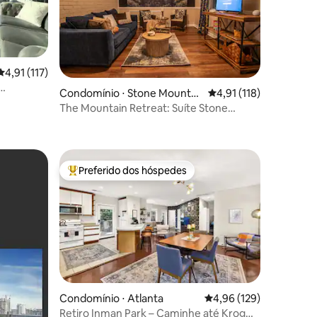
4,91 de uma avaliação média de 5, 117 avaliações
4,91 (117)
ções
Condomínio ⋅ Stone Mountai
4,91 de uma avaliação 
4,91 (118)
 para a
n
The Mountain Retreat: Suíte Stone
Mountain
Preferido dos hóspedes
Entre os melhores preferidos dos hóspedes
Condomínio ⋅ Atlanta
4,96 de uma avaliação 
4,96 (129)
Retiro Inman Park – Caminhe até Krog
ções