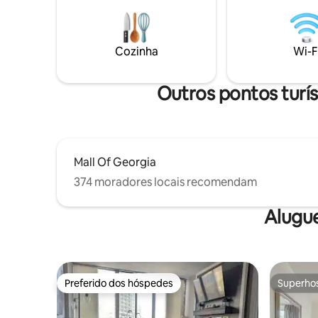
compartilhados. Quilômetros de
Adventure
caminhadas e parques e a poucos
Water Par
minutos do maior shopping e lago
ou no Land
recreativo do estado, compras
deck, faç
Cozinha
Wi-F
premiadas, restaurantes e locais de
relaxe na
entretenimento/equipes esportivas.
depois de 
NÃO SÃO PERMITIDOS ANIMAIS DE
Outros pontos turís
ESTIMAÇÃO, ÁLCOOL, FUMAR/VAPING
E DROGAS NO LOCAL.
Mall Of Georgia
374 moradores locais recomendam
Alugu
Preferido dos hóspedes
Superho
Preferido dos hóspedes
Superho