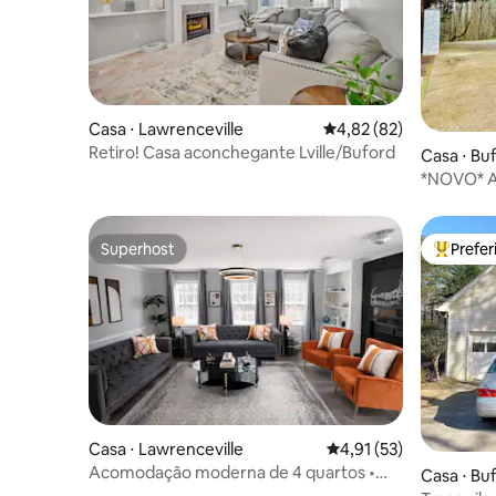
Casa ⋅ Lawrenceville
4,82 de uma avaliação 
4,82 (82)
Retiro! Casa aconchegante Lville/Buford
Casa ⋅ Bu
*NOVO* A
GA
Superhost
Prefe
Superhost
Entre os
Casa ⋅ Lawrenceville
4,91 de uma avaliação 
4,91 (53)
Acomodação moderna de 4 quartos •
Casa ⋅ Bu
PS5 + poltrona de massagem • Espaçosa