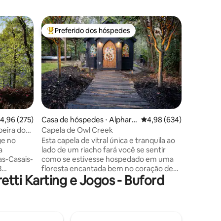
Ônibus ⋅
Preferido dos hóspedes
Prefe
Entre os melhores preferidos dos hóspedes
Entre o
Ônibus d
em um k
O Bus of
barulho 
o suficie
ver um fi
North Ga 
estacion
nossa gar
quintal at
ções
,96 de uma avaliação média de 5, 275 avaliações
4,96 (275)
Casa de hóspedes ⋅ Alphare
4,98 de uma avaliação m
4,98 (634)
milhas at
tta
eira do
Capela de Owl Creek
norte do 
e no
Esta capela de vitral única e tranquila ao
milhas ao
a
lado de um riacho fará você se sentir
Amicalola
as-Casais-
como se estivesse hospedado em uma
*40 milh
3
floresta encantada bem no coração de
milhas ao
tti Karting e Jogos - Buford
da
Alpharetta. Recline-se na banheira de
. Oferece
hidromassagem ou relaxe ao redor da
lareira antes de fazer uma curta
profundas
caminhada pela nossa ponte de árvores.
nde doca
Fuja do calor de Atlanta reclinando-se na