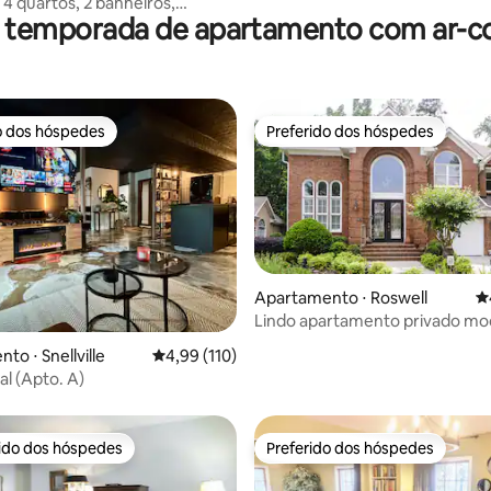
 4 quartos, 2 banheiros,
r temporada de apartamento com ar-c
perto de tudo
o dos hóspedes
Preferido dos hóspedes
o dos hóspedes
Preferido dos hóspedes
Apartamento ⋅ Roswell
4
Lindo apartamento privado m
édia de 5, 149 avaliações
to ⋅ Snellville
4,99 de uma avaliação média de 5, 110 avalia
4,99 (110)
al (Apto. A)
rido dos hóspedes
Preferido dos hóspedes
 melhores preferidos dos hóspedes
Preferido dos hóspedes