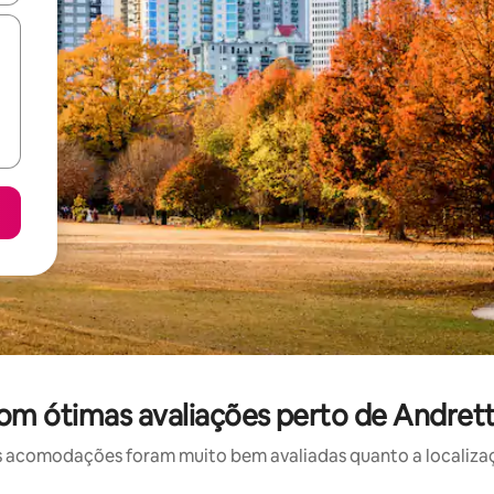
m ótimas avaliações perto de Andretti
 acomodações foram muito bem avaliadas quanto a localizaçã