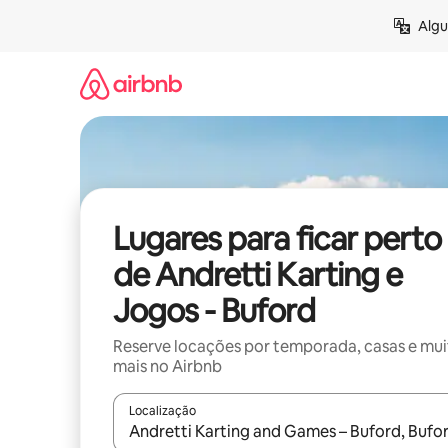
Pular
Algu
para
o
conteúdo
Lugares para ficar perto
de Andretti Karting e
Jogos - Buford
Reserve locações por temporada, casas e mu
mais no Airbnb
Localização
Quando os resultados estiverem disponíveis, expl