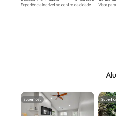
Experiência incrível no centro da cidade
Vista par
(sem carro)
localizaç
Alu
Superhost
Superho
Superhost
Superho