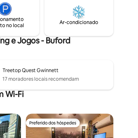
axar no
banheira de imersão ou relaxando na
co, visitar
cama confortável sob um teto de cedro.
ds, jantar
Recém-construído em agosto de 2022,
ionamento
e pranchas
este espaço foi sonhado, projetado e
Ar-condicionado
to no local
e e muito
construído com a melhor experiência
 diversão.
para os hóspedes em mente.
ing e Jogos - Buford
Treetop Quest Gwinnett
17 moradores locais recomendam
 Wi-Fi
Preferido dos hóspedes
Preferido dos hóspedes