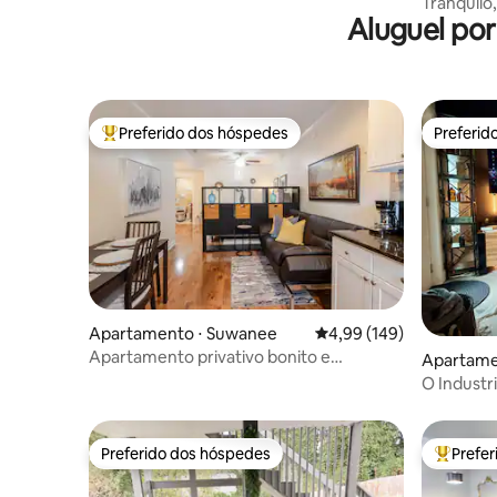
Tranquilo,
Aluguel po
fazenda, 
Preferido dos hóspedes
Preferid
Entre os melhores preferidos dos hóspedes
Preferid
Apartamento ⋅ Suwanee
4,99 de uma avaliação m
4,99 (149)
Apartamento privativo bonito e
Apartamen
aconchegante em casa de família
O Industri
Preferido dos hóspedes
Prefe
Preferido dos hóspedes
Entre os