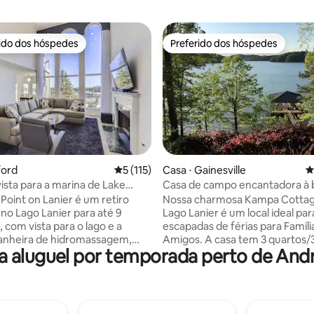
rido dos hóspedes
Preferido dos hóspedes
 melhores preferidos dos hóspedes
Preferido dos hóspedes
édia de 5, 161 avaliações
ford
5 de uma avaliação média de 5, 115 avalia
5 (115)
Casa ⋅ Gainesville
4
ista para a marina de Lake
Casa de campo encantadora à b
ands/carrinho de golfe/skittles
lago no Lago Lanier com doca
 Point on Lanier é um retiro
Nossa charmosa Kampa Cottag
no Lago Lanier para até 9
Lago Lanier é um local ideal par
 com vista para o lago e a
escapadas de férias para Famíli
anheira de hidromassagem,
Amigos. A casa tem 3 quartos/
aluguel por temporada perto de Andre
e cinema, jogos e uma
banheiros completos e acomo
o privilegiada perto do Lanier
confortavelmente 7-8 pessoas
esort. Aproveite os passeios de
grandes vistas panorâmicas
nas proximidades na Lazy Days
desobstruídas do lago, águas 
luguel de barcos da Aqua Sports
durante todo o ano e uma gra