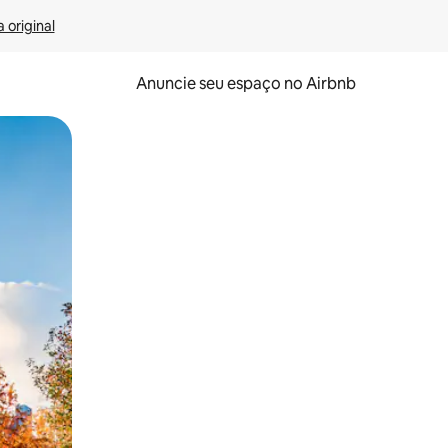
 original
Anuncie seu espaço no Airbnb
 deslizando o dedo na tela.