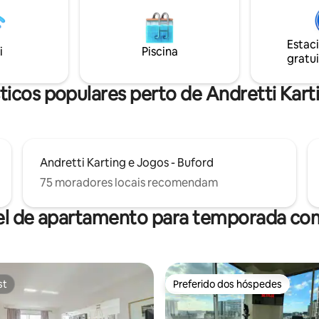
s na Holiday Marina, o Fins Up
privada coberta. Você pode rel
k e refeições no Twisted Oar
cais, pescar, nadar, caiaque, bar
Shark Bar & Grill. Relaxe no
Margaritaville/ Lake Lanier Islan
Estac
a um churrasco para o jantar ou
no Park Marina, alugar jet skis 
i
Piscina
gratui
 banheira de hidromassagem
de remo, caminhada, piqueniqu
um dia inteiro no lago.
mais para umas férias cheias de
ticos populares perto de Andretti Kart
Andretti Karting e Jogos - Buford
75 moradores locais recomendam
el de apartamento para temporada com
st
Preferido dos hóspedes
st
Preferido dos hóspedes