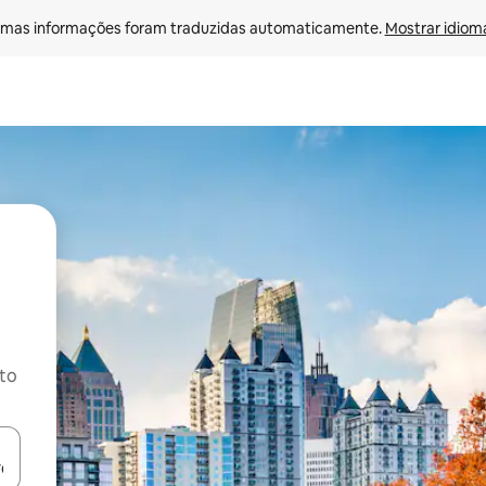
mas informações foram traduzidas automaticamente. 
Mostrar idioma
ito
ore-os usando as seta para cima e para baixo do teclado ou tocando e