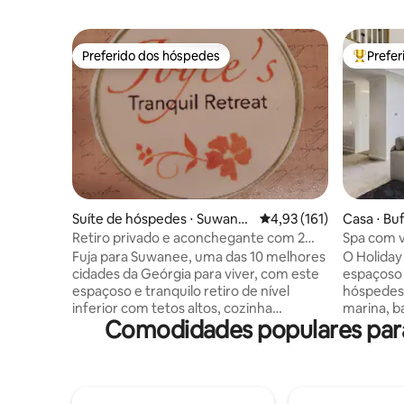
Preferido dos hóspedes
Prefe
Preferido dos hóspedes
Entre os
Suíte de hóspedes ⋅ Suwane
4,93 de uma avaliação m
4,93 (161)
Casa ⋅ Bu
e
Retiro privado e aconchegante com 2
Spa com v
quartos/cozinha completa e FR
Lanier Isl
Fuja para Suwanee, uma das 10 melhores
O Holiday
cidades da Geórgia para viver, com este
espaçoso 
espaçoso e tranquilo retiro de nível
hóspedes,
inferior com tetos altos, cozinha
marina, b
Comodidades populares para 
totalmente abastecida e sala de estar
espaços d
confortável. Cama Queen size e 2 camas
localizaçã
de solteiro, cada uma com uma área de
Islands R
pia privativa e um
wakesurf 
banheiro/chuveiro/banheira
Marina, a