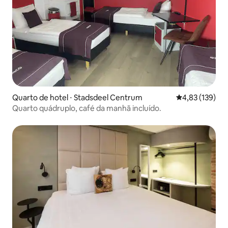
Quarto de hotel ⋅ Stadsdeel Centrum
4,83 de uma av
4,83 (139)
Quarto quádruplo, café da manhã incluído.