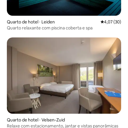
Quarto de hotel ⋅ Leiden
4,07 de uma a
4,07 (30)
Quarto relaxante com piscina coberta e spa
Quarto de hotel ⋅ Velsen-Zuid
Relaxe com estacionamento, jantar e vistas panorâmicas