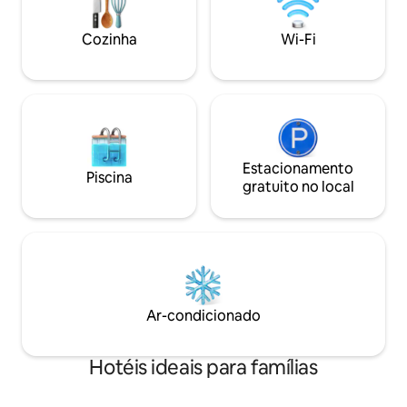
Hostel oferece uma vibe descontraída,
convidativo para e
lavanderia, academia, funcionários
na cidade. Os tam
Cozinha
Wi-Fi
simpáticos e a área do lobby de café
variam entre 16 e 
bonita!
Estacionamento
Piscina
gratuito no local
Ar-condicionado
Hotéis ideais para famílias