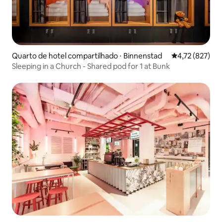
Quarto de hotel compartilhado ⋅ Binnenstad
4,72 de uma av
4,72 (827)
Sleeping in a Church - Shared pod for 1 at Bunk