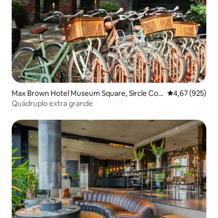
Max Brown Hotel Museum Square, Sircle Coll
4,67 de uma av
4,67 (925)
ection
Quádruplo extra grande