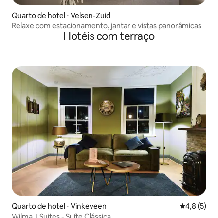
Quarto de hotel ⋅ Velsen-Zuid
Relaxe com estacionamento, jantar e vistas panorâmicas
Hotéis com terraço
Quarto de hotel ⋅ Vinkeveen
4,8 de uma 
4,8 (5)
Wilma J Suites - Suíte Clássica