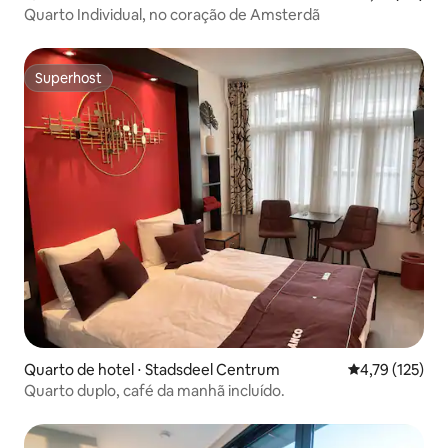
Quarto Individual, no coração de Amsterdã
Superhost
Superhost
Quarto de hotel ⋅ Stadsdeel Centrum
4,79 de uma av
4,79 (125)
Quarto duplo, café da manhã incluído.