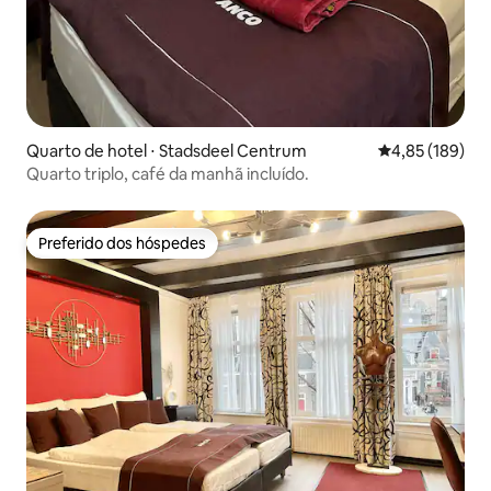
Quarto de hotel ⋅ Stadsdeel Centrum
4,85 de uma av
4,85 (189)
Quarto triplo, café da manhã incluído.
Preferido dos hóspedes
Preferido dos hóspedes