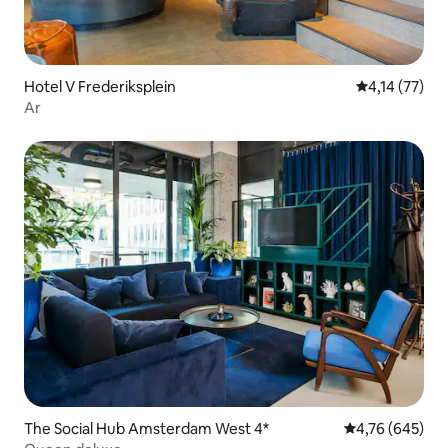
Hotel V Frederiksplein
4,14 de uma a
4,14 (77)
Ar
The Social Hub Amsterdam West 4*
4,76 de uma av
4,76 (645)