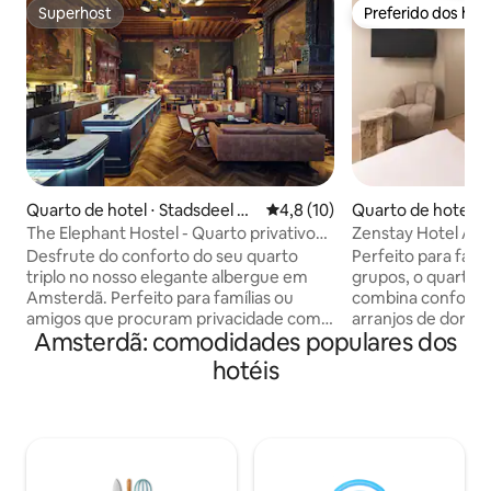
Superhost
Preferido dos hó
Superhost
Preferido dos hó
Quarto de hotel ⋅ Stadsdeel C
4,8 de uma avaliação média de
4,8 (10)
Quarto de hotel ⋅
entrum
The Elephant Hostel - Quarto privativo
Zenstay Hotel Am
com banheiro e 3 camas
Suíte Retiro
Desfrute do conforto do seu quarto
Perfeito para fam
triplo no nosso elegante albergue em
grupos, o quarto 
Amsterdã. Perfeito para famílias ou
combina conforto e
amigos que procuram privacidade com
arranjos de dormi
Amsterdã: comodidades populares dos
as vantagens de uma estadia em um
casal (160 × 200 
albergue. Este tipo de quarto inclui: 3
(140 × 200 cm), m
hotéis
camas ou cama de casal superior e sofá
duas crianças ou 
Quarto com fechadura e Wi-Fi rápido
também dispõe de 
Banheiro privativo privativo Café,
cozinha compacta
academia e área de coworking no local
geladeira e mesa 
Parada de bonde para o centro da
para refeições ou 
cidade do lado de fora! O Elephant
minimalista elega