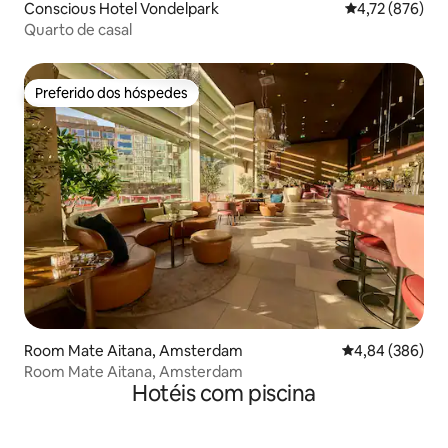
Conscious Hotel Vondelpark
4,72 de uma av
4,72 (876)
Quarto de casal
Preferido dos hóspedes
Preferido dos hóspedes
Room Mate Aitana, Amsterdam
4,84 de uma ava
4,84 (386)
Room Mate Aitana, Amsterdam
Hotéis com piscina