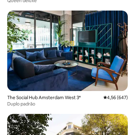
Queen deluxe
The Social Hub Amsterdam West 3*
4,56 de uma ava
4,56 (647)
Duplo padrão