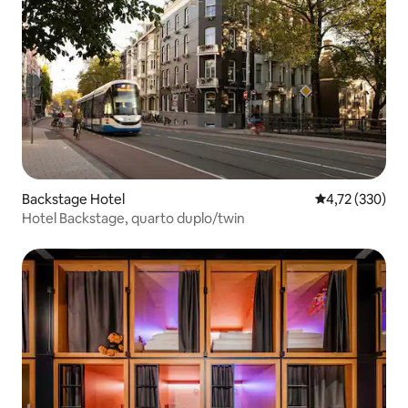
Backstage Hotel
4,72 de uma av
4,72 (330)
Hotel Backstage, quarto duplo/twin