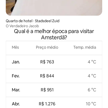
Quarto de hotel ⋅ Stadsdeel Zuid
O Verdadeiro Jacob
Qual é a melhor época para visitar
Amsterdã?
Mês
Preço médio
Temp. média
Jan.
R$ 763
4 °C
Fev.
R$ 844
4 °C
Mar.
R$ 951
6 °C
Abr.
R$ 1.276
10 °C