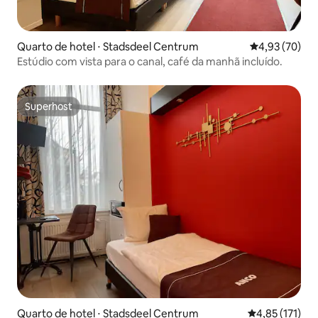
Quarto de hotel ⋅ Stadsdeel Centrum
4,93 de uma a
4,93 (70)
Estúdio com vista para o canal, café da manhã incluído.
Superhost
Superhost
Quarto de hotel ⋅ Stadsdeel Centrum
4,85 de uma av
4,85 (171)