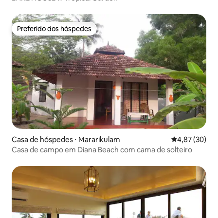
Preferido dos hóspedes
Preferido dos hóspedes
Casa de hóspedes ⋅ Mararikulam
4,87 de uma a
4,87 (30)
Casa de campo em Diana Beach com cama de solteiro