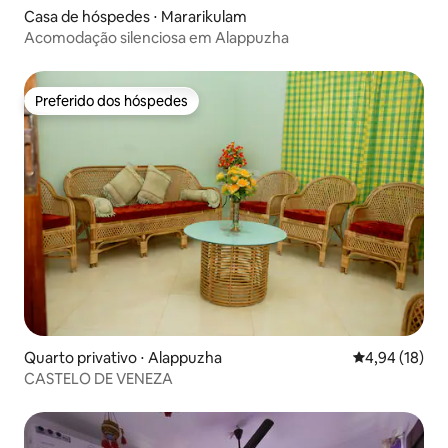
Casa de hóspedes ⋅ Mararikulam
Acomodação silenciosa em Alappuzha
Preferido dos hóspedes
Preferido dos hóspedes
Quarto privativo ⋅ Alappuzha
4,94 de uma a
4,94 (18)
CASTELO DE VENEZA