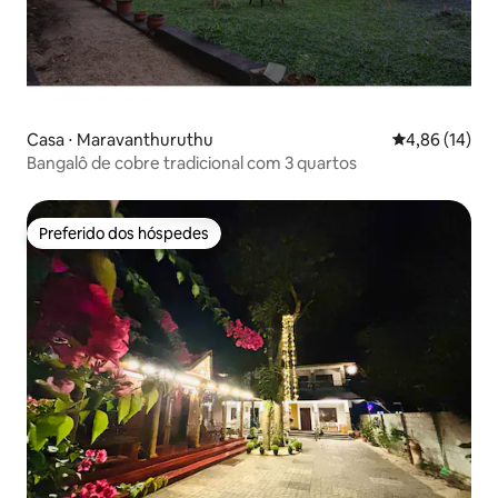
Casa ⋅ Maravanthuruthu
4,86 de uma a
4,86 (14)
Bangalô de cobre tradicional com 3 quartos
Preferido dos hóspedes
Preferido dos hóspedes