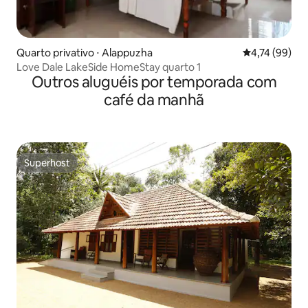
Quarto privativo ⋅ Alappuzha
4,74 de uma a
4,74 (99)
Love Dale LakeSide HomeStay quarto 1
Outros aluguéis por temporada com
café da manhã
Superhost
Superhost