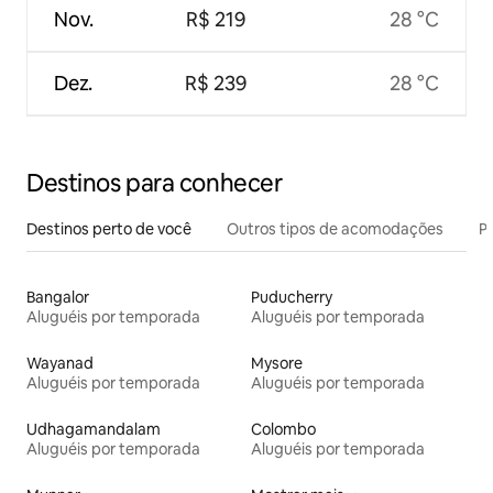
Nov.
R$ 219
28 °C
Dez.
R$ 239
28 °C
Destinos para conhecer
Destinos perto de você
Outros tipos de acomodações
Pr
Bangalor
Puducherry
Aluguéis por temporada
Aluguéis por temporada
Wayanad
Mysore
Aluguéis por temporada
Aluguéis por temporada
Udhagamandalam
Colombo
Aluguéis por temporada
Aluguéis por temporada