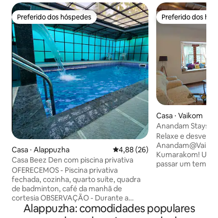
Preferido dos hóspedes
Preferido dos hó
Preferido dos hóspedes
Preferido dos hó
Casa ⋅ Vaikom
Anandam Stays - 
de pelúcia em cas
Relaxe e desvend
Anandam@Vaikom
Casa ⋅ Alappuzha
4,88 de uma avaliação média de
4,88 (26)
Kumarakom! Uma estadia premium para
Casa Beez Den com piscina privativa
passar um tempo 
OFERECEMOS - Piscina privativa
entes queridos. A
fechada, cozinha, quarto suíte, quadra
perfeito para via
de badminton, café da manhã de
e aquelas férias t
cortesia OBSERVAÇÃO - Durante a
de tudo o que é p
Alappuzha: comodidades populares
queda de energia, temos uma bateria de
estadia em Queral
reserva do inversor, então a ar-