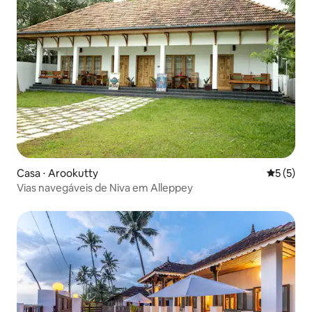
Casa ⋅ Arookutty
5 de uma 
5 (5)
Vias navegáveis de Niva em Alleppey