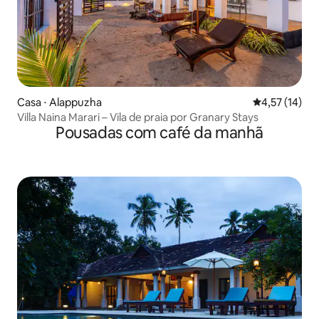
Casa ⋅ Alappuzha
4,57 de uma a
4,57 (14)
Villa Naina Marari – Vila de praia por Granary Stays
Pousadas com café da manhã