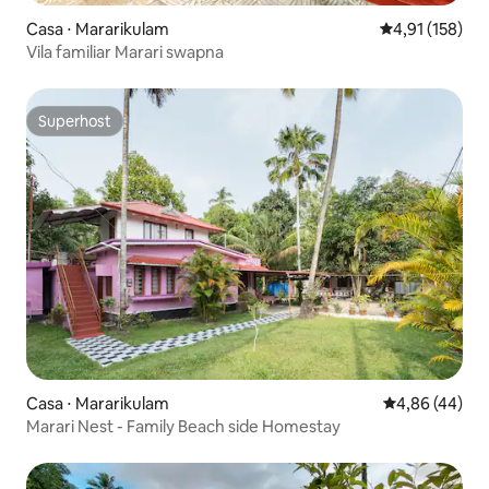
Casa ⋅ Mararikulam
4,91 de uma av
4,91 (158)
Vila familiar Marari swapna
Superhost
Superhost
Casa ⋅ Mararikulam
4,86 de uma a
4,86 (44)
Marari Nest - Family Beach side Homestay