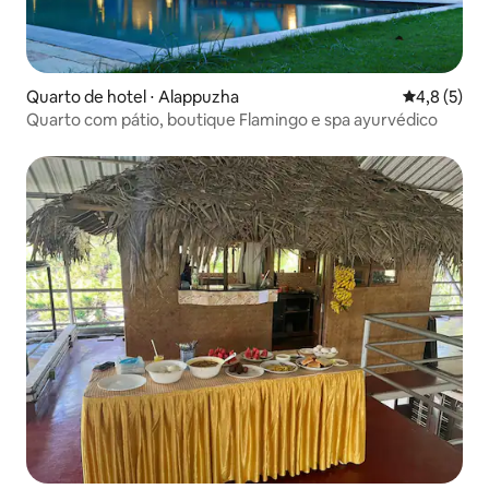
Quarto de hotel ⋅ Alappuzha
4,8 de uma 
4,8 (5)
Quarto com pátio, boutique Flamingo e spa ayurvédico