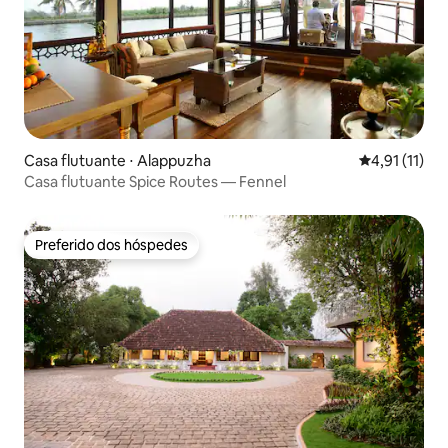
Casa flutuante ⋅ Alappuzha
4,91 de uma a
4,91 (11)
Casa flutuante Spice Routes — Fennel
Preferido dos hóspedes
Preferido dos hóspedes