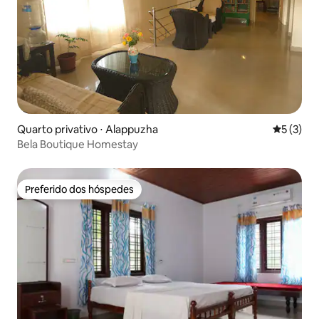
Quarto privativo ⋅ Alappuzha
5 de uma 
5 (3)
Bela Boutique Homestay
Preferido dos hóspedes
Preferido dos hóspedes