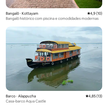
Bangalô ⋅ Kottayam
4,9 de uma a
4,9 (10)
Bangalô histórico com piscina e comodidades modernas
Barco ⋅ Alappuzha
4,85 de uma a
4,85 (13)
Casa-barco Aqua Castle