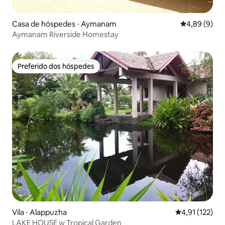
Casa de hóspedes ⋅ Aymanam
4,89 de uma 
4,89 (9)
Aymanam Riverside Homestay
Preferido dos hóspedes
Preferido dos hóspedes
Vila ⋅ Alappuzha
4,91 de uma av
4,91 (122)
LAKE HOUSE w Tropical Garden