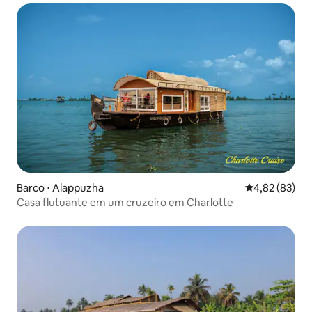
Barco ⋅ Alappuzha
4,82 de uma a
4,82 (83)
Casa flutuante em um cruzeiro em Charlotte