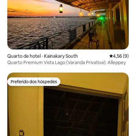
Quarto de hotel ⋅ Kainakary South
4,56 de uma 
4,56 (9)
Quarto Premium Vista Lago (Varanda Privativa): Alleppey
Preferido dos hóspedes
Preferido dos hóspedes