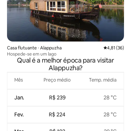
Casa flutuante ⋅ Alappuzha
4,81 de uma a
4,81 (36)
Hospede-se em um lago
Qual é a melhor época para visitar
Alappuzha?
Mês
Preço médio
Temp. média
Jan.
R$ 239
28 °C
Fev.
R$ 224
28 °C