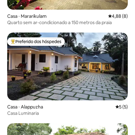
Casa ⋅ Mararikulam
4,88 de uma 
4,88 (8)
Quarto sem ar-condicionado a 150 metros da praia
Preferido dos hóspedes
Entre os melhores preferidos dos hóspedes
Casa ⋅ Alappuzha
5 de uma 
5 (5)
Casa Luminaria