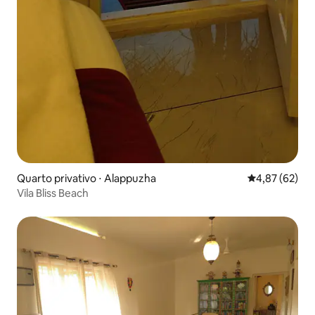
Quarto privativo ⋅ Alappuzha
4,87 de uma a
4,87 (62)
Vila Bliss Beach