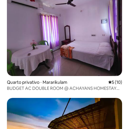
Quarto privativo ⋅ Mararikulam
5 de uma a
5 (10)
BUDGET AC DOUBLE ROOM @ ACHAYANS HOMESTAY
MARARI