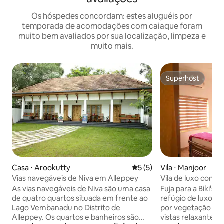
Os hóspedes concordam: estes aluguéis por
temporada de acomodações com caiaque foram
muito bem avaliados por sua localização, limpeza e
muito mais.
Superhost
Superhost
Casa ⋅ Arookutty
5 de uma avaliação média d
5 (5)
Vila ⋅ Manjoor
Vias navegáveis de Niva em Alleppey
Vila de luxo com pi
Riverside Nature
As vias navegáveis de Niva são uma casa
Fuja para a Biki's P
de quatro quartos situada em frente ao
refúgio de luxo à 
Lago Vembanadu no Distrito de
por vegetação exu
Alleppey. Os quartos e banheiros são
vistas relaxantes 