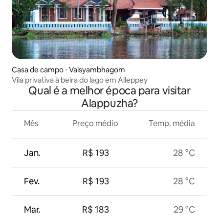
Casa de campo ⋅ Vaisyambhagom
Vila privativa à beira do lago em Alleppey
Qual é a melhor época para visitar
Alappuzha?
Mês
Preço médio
Temp. média
Jan.
R$ 193
28 °C
Fev.
R$ 193
28 °C
Mar.
R$ 183
29 °C