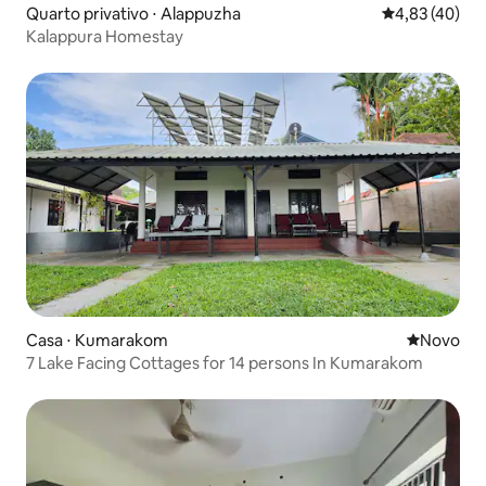
Quarto privativo ⋅ Alappuzha
4,83 de uma a
4,83 (40)
Kalappura Homestay
Casa ⋅ Kumarakom
Novo lugar
Novo
7 Lake Facing Cottages for 14 persons In Kumarakom