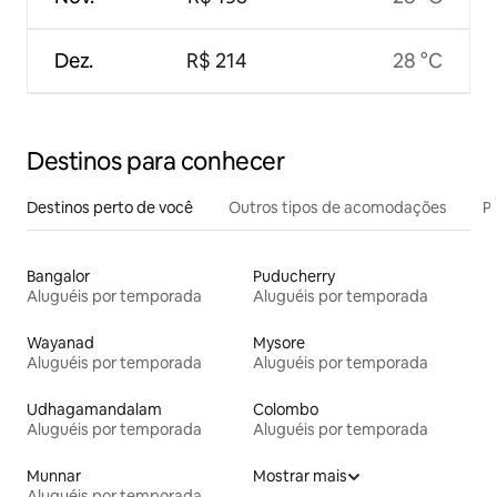
Dez.
R$ 214
28 °C
Destinos para conhecer
Destinos perto de você
Outros tipos de acomodações
Pr
Bangalor
Puducherry
Aluguéis por temporada
Aluguéis por temporada
Wayanad
Mysore
Aluguéis por temporada
Aluguéis por temporada
Udhagamandalam
Colombo
Aluguéis por temporada
Aluguéis por temporada
Munnar
Mostrar mais
Aluguéis por temporada