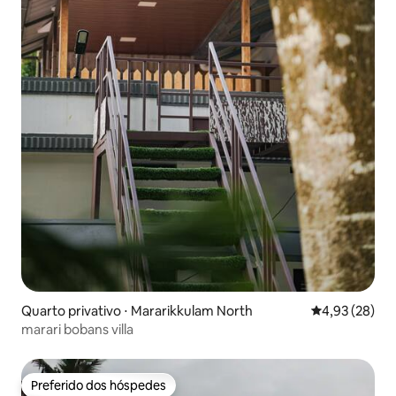
Quarto privativo ⋅ Mararikkulam North
4,93 de uma a
4,93 (28)
marari bobans villa
Preferido dos hóspedes
Preferido dos hóspedes