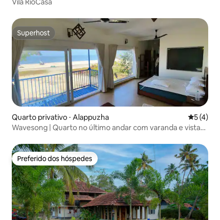
Vila RioCasa
Superhost
Superhost
Quarto privativo ⋅ Alappuzha
5 de uma 
5 (4)
Wavesong | Quarto no último andar com varanda e vista
para o mar
Preferido dos hóspedes
Preferido dos hóspedes