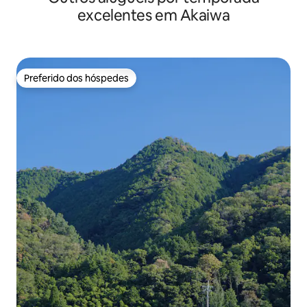
campos e os ricos
arborizadas entre campos cultivados).
excelentes em Akaiwa
também cabras.T
Desfrute de momentos relaxantes
recomendado para 
longe da agitação da cidade, em meio à
becos complicado
natureza e ao aconchego de detalhes
tranquilos nas proximid
artesanais.
da hora da ilha em
Preferido dos hóspedes
Preferido dos hóspedes