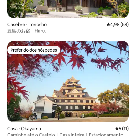
Casebre ⋅ Tonosho
4,98 de uma a
4,98 (58)
豊島のお宿 Haru.
Preferido dos hóspedes
Preferido dos hóspedes
Casa ⋅ Okayama
5 de uma a
5 (11)
Caminhe até o Castelo｜Casa Inteira｜Estacionamento