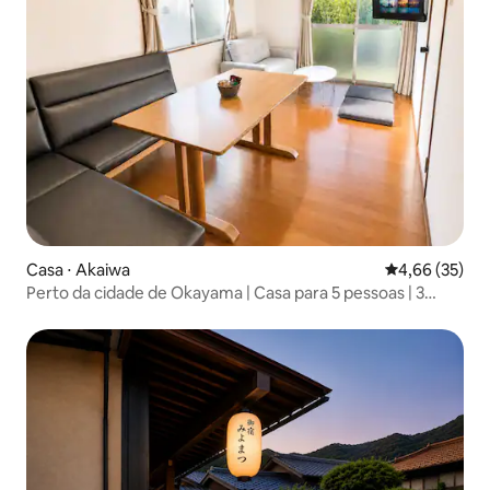
Casa ⋅ Akaiwa
4,66 de uma a
4,66 (35)
Perto da cidade de Okayama | Casa para 5 pessoas | 3
vagas de garagem