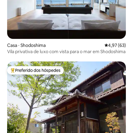
Casa ⋅ Shodoshima
4,97 de uma a
4,97 (63)
Vila privativa de luxo com vista para o mar em Shodoshima
Preferido dos hóspedes
Entre os melhores preferidos dos hóspedes