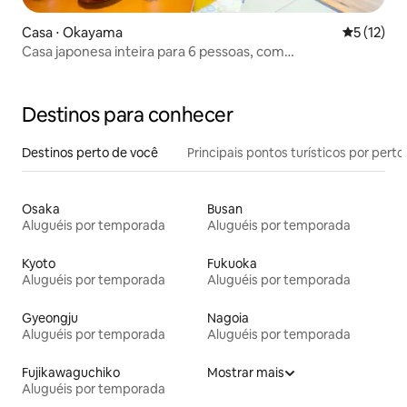
Casa ⋅ Okayama
5 de uma a
5 (12)
Casa japonesa inteira para 6 pessoas, com
estacionamento e lojas, em Okayama
Destinos para conhecer
Destinos perto de você
Principais pontos turísticos por perto
Osaka
Busan
Aluguéis por temporada
Aluguéis por temporada
Kyoto
Fukuoka
Aluguéis por temporada
Aluguéis por temporada
Gyeongju
Nagoia
Aluguéis por temporada
Aluguéis por temporada
Fujikawaguchiko
Mostrar mais
Aluguéis por temporada