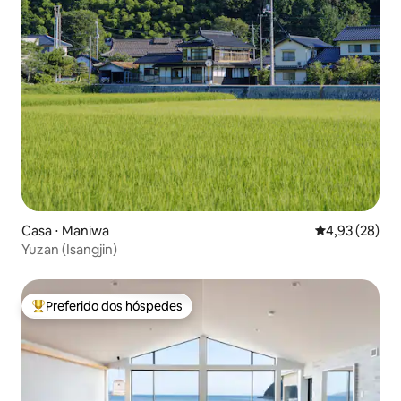
Casa ⋅ Maniwa
4,93 de uma a
4,93 (28)
Yuzan (Isangjin)
Preferido dos hóspedes
Entre os melhores preferidos dos hóspedes