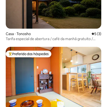
Casa ⋅ Tonosho
5 de uma 
5 (3)
Tarifa especial de abertura / café da manhã gratuito /
Shikai, Shodoshima / sala de chá / piano de cauda /
informações gratuitas sobre a travessia de barco para
Okinoshima, a noiva de Seto / traslado gratuito
Preferido dos hóspedes
Entre os melhores preferidos dos hóspedes