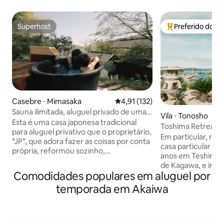
Superhost
Preferido dos 
Superhost
Entre os melhore
Casebre ⋅ Mimasaka
4,91 de uma avaliação média de 
4,91 (132)
Sauna ilimitada, aluguel privado de uma
Vila ⋅ Tonosho
casa kominka
Esta é uma casa japonesa tradicional
Toshima Retreat [
para aluguel privativo que o proprietário,
Um momento luxuo
Em particular, re
“JP”, que adora fazer as coisas por conta
casa onde você po
casa particular co
própria, reformou sozinho,
Inland Sea
anos em Teshima (
vislumbrando um espaço de convivência
de Kagawa, e inic
ideal, em uma casa tradicional de 150
Comodidades populares em aluguel por
verão de 2021. Uma casa antiga com um
anos. Talvez a maior vantagem desta
espaço espaçoso 
temporada em Akaiwa
acomodação seja a sua “sauna ovo”
espaçosa acima do 
única. Esta é uma sauna totalmente feita
você pode desfrut
por conta própria, projetada e
uma mansão calma
construída inteiramente por JP, com um
decorado com set