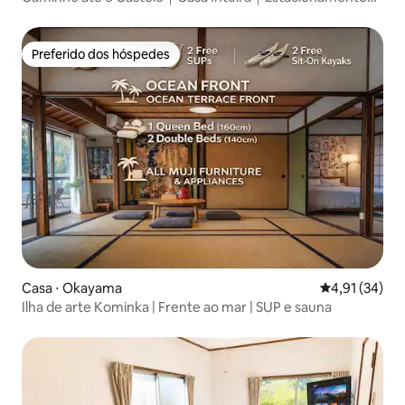
gratuito｜6 hóspedes
Preferido dos hóspedes
Preferido dos hóspedes
Casa ⋅ Okayama
4,91 de uma a
4,91 (34)
Ilha de arte Kominka | Frente ao mar | SUP e sauna