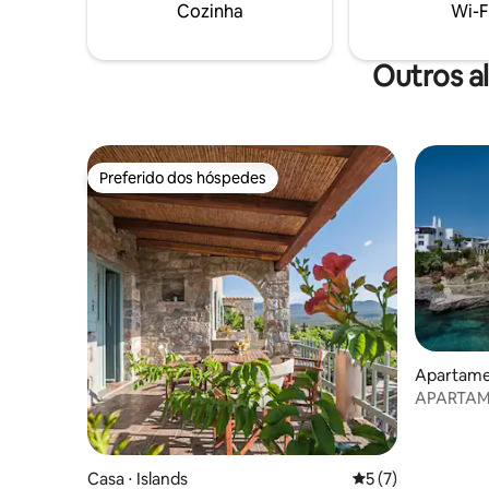
secadora 
Cozinha
Wi-F
passar ro
m do mar
Outros a
Preferido dos hóspedes
Preferido dos hóspedes
Apartame
APARTAM
MAR
Casa ⋅ Islands
5 de uma avaliação
5 (7)