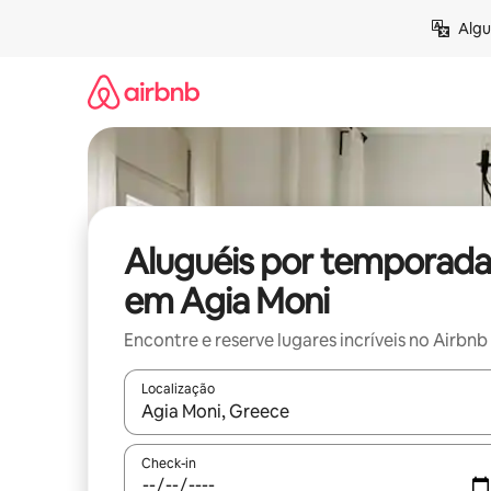
Pular
Algu
para
o
conteúdo
Aluguéis por temporada
em Agia Moni
Encontre e reserve lugares incríveis no Airbnb
Localização
Quando os resultados estiverem disponíveis, expl
Check-in