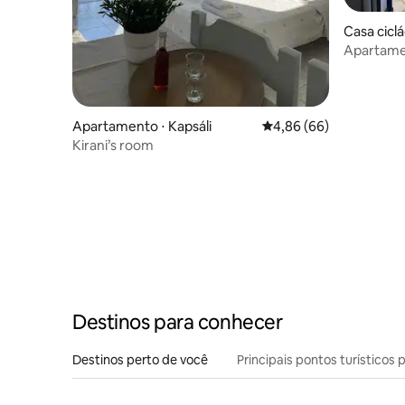
Casa ciclá
Apartamen
para o ma
Apartamento ⋅ Kapsáli
4,86 de uma avaliação 
4,86 (66)
Kirani’s room
Destinos para conhecer
Destinos perto de você
Principais pontos turísticos 