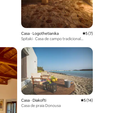
Casa ⋅ Logothetianika
5 de uma avaliaçã
5 (7)
Spitaki · Casa de campo tradicional
elegantemente restaurada
Casa ⋅ Diakofti
5 de uma avaliação
5 (14)
Casa de praia Donousa