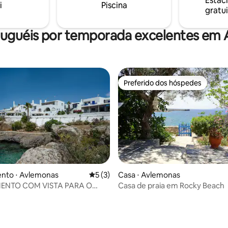
Estac
de roupas, ferro e tábua de
i
Piscina
gratui
upas. A casa também fica a 300
.
luguéis por temporada excelentes em 
Preferido dos hóspedes
Preferido dos hóspedes
nto ⋅ Avlemonas
5 de uma avaliação média de 5, 3 avalia
5 (3)
Casa ⋅ Avlemonas
ENTO COM VISTA PARA O
Casa de praia em Rocky Beach
 média de 5, 7 avaliações