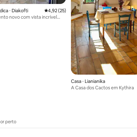
dica ⋅ Diakofti
4,92 de uma avaliação média de 5, 25 avalia
4,92 (25)
to novo com vista incrível
r!
média de 5, 66 avaliações
Casa ⋅ Lianianika
A Casa dos Cactos em Kythira
por perto