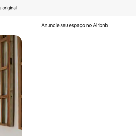
 original
Anuncie seu espaço no Airbnb
 deslizando o dedo na tela.