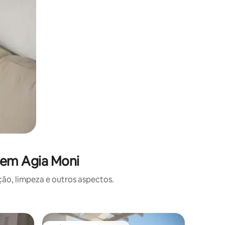
 em Agia Moni
o, limpeza e outros aspectos.
Apartame