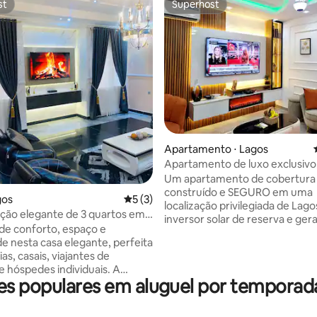
st
Superhost
st
Superhost
média de 5, 59 avaliações
Apartamento ⋅ Lagos
Apartamento de luxo exclusivo 
minutos do aeroporto perto de 
Um apartamento de cobertura
GRA
construído e SEGURO em uma
gos
5 de uma avaliação média de 5, 3 avalia
5 (3)
localização privilegiada de La
ão elegante de 3 quartos em
inversor solar de reserva e ger
de conforto, espaço e
garantem eletricidade 24 horas 
de nesta casa elegante, perfeita
dias por semana A experiência 
ias, casais, viajantes de
longe de casa neste apartame
e hóspedes individuais. A
mobiliado de 2 quartos com va
s populares em aluguel por temporad
de dispõe de 3 quartos
estacionamento segura Apenas
 com banheiro privativo e ar-
minutos do Aeroporto Internac
ado, sala de estar lindamente
próximo a bancos, lounge e bar