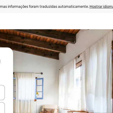
mas informações foram traduzidas automaticamente. 
Mostrar idioma
ore-os usando as seta para cima e para baixo do teclado ou tocando e