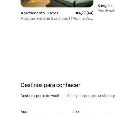
Bangalô ⋅ 
Rhodesvil
Apartamento ⋅ Lagos
4,77 de uma avaliação 
4,77 (44)
Apartamento de 3 quartos 1 | Piscina Wi-
Fi + 24 horas de energia/PS4
Destinos para conhecer
Destinos perto de você
Principais pontos turísticos 
Acra
Lekki