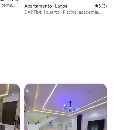
m tema
Apartamento ⋅ Lagos
5 de uma avaliaçã
5 (3)
DAPTb4: 1 quarto - Piscina, academia,
Wi-Fi, energia 24h, Starlink
ções