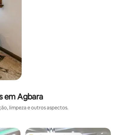
es em Agbara
o, limpeza e outros aspectos.
Casa de 