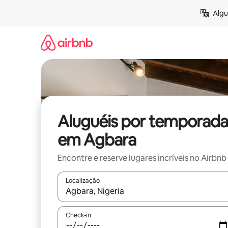
Pular
Algu
para
o
conteúdo
Aluguéis por temporada
em Agbara
Encontre e reserve lugares incríveis no Airbnb
Localização
Quando os resultados estiverem disponíveis, expl
Check-in