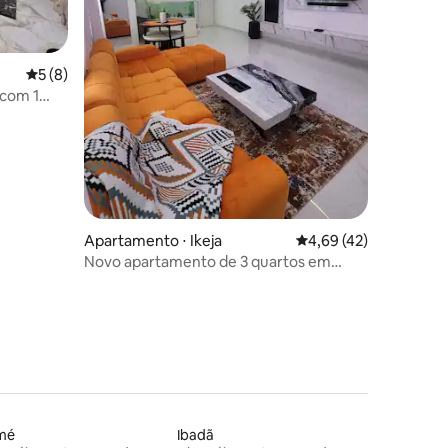
ções
5 de uma avaliação média de 5, 8 avaliações
5 (8)
 com 1
o.
Apartamento ⋅ Ikeja
4,69 de uma avaliação
4,69 (42)
Novo apartamento de 3 quartos em
Ikeja, Lagos, Nigéria
mé
Ibadã