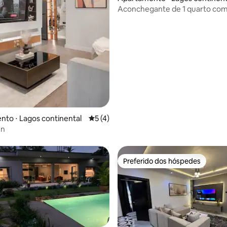
Aconchegante de 1 quarto co
boho
to ⋅ Lagos continental
5 de uma avaliação média de 5, 4 avalia
5 (4)
en
Preferido dos hóspedes
Preferido dos hóspedes