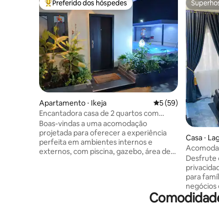
Preferido dos hóspedes
Superho
Entre os melhores preferidos dos hóspedes
Superho
Apartamento ⋅ Ikeja
5 de uma avaliação 
5 (59)
Encantadora casa de 2 quartos com
piscina, academia e Wi-Fi rápido
Boas-vindas a uma acomodação
projetada para oferecer a experiência
Casa ⋅ La
perfeita em ambientes internos e
Acomodaç
externos, com piscina, gazebo, área de
Lagos
Desfrute 
lavanderia, TV bar e uma área de fitness
privacida
compacta para treinos leves. No interior,
para famíl
desfrute de um espaço de estar com
negócios 
uma TV inteligente de 65 polegadas e
Comodidade
proprieda
assentos de couro. Os dois quartos são
espaçosos
suítes, com banheiros modernos e
condicion
excelente pressão de água. A cozinha