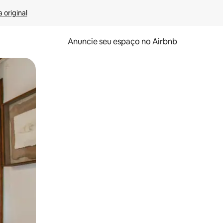
 original
Anuncie seu espaço no Airbnb
 deslizando o dedo na tela.