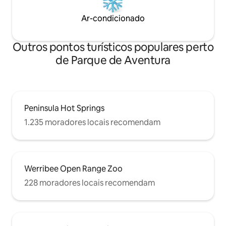
estação de trem de Geelong via ônibus
Ar-condicionado
(30 min). O aeroporto de Avalon fica a 45
minutos de distância com um serviço de
ônibus para Point Lonsdale. Por favor,
Outros pontos turísticos populares perto
confirme a disponibilidade antes de
fazer um pedido de reserva, pois nós o
de Parque de Aventura
alugamos através de outros pontos de
venda. Check-in às 14h, check-out às 11h
Peninsula Hot Springs
1.235 moradores locais recomendam
Werribee Open Range Zoo
228 moradores locais recomendam