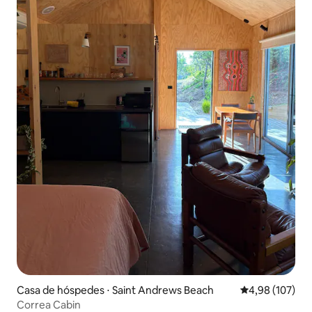
Casa de hóspedes ⋅ Saint Andrews Beach
4,98 de uma av
4,98 (107)
Correa Cabin