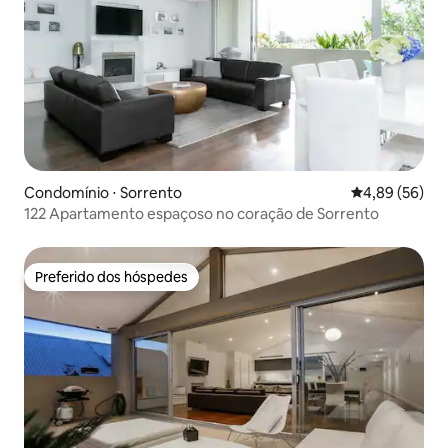
Condomínio ⋅ Sorrento
4,89 de uma a
4,89 (56)
122 Apartamento espaçoso no coração de Sorrento
Preferido dos hóspedes
Preferido dos hóspedes