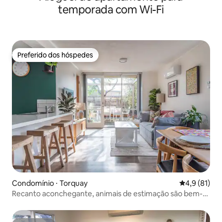
temporada com Wi-Fi
Preferido dos hóspedes
Preferido dos hóspedes
Condomínio ⋅ Torquay
4,9 de uma a
4,9 (81)
Recanto aconchegante, animais de estimação são bem-
vindos!