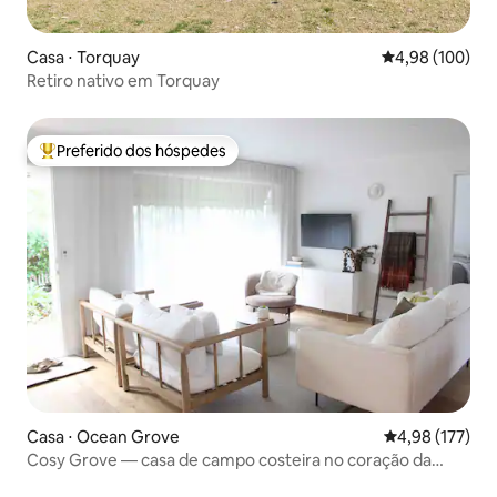
Casa ⋅ Torquay
4,98 de uma av
4,98 (100)
Retiro nativo em Torquay
Preferido dos hóspedes
Entre os melhores preferidos dos hóspedes
Casa ⋅ Ocean Grove
4,98 de uma av
4,98 (177)
Cosy Grove — casa de campo costeira no coração da
antiga Grove