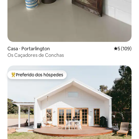
Casa ⋅ Portarlington
5 de uma av
5 (109)
Os Caçadores de Conchas
Preferido dos hóspedes
Entre os melhores preferidos dos hóspedes