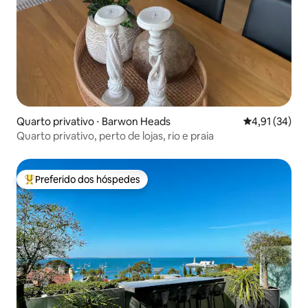
Quarto privativo ⋅ Barwon Heads
4,91 de uma a
4,91 (34)
Quarto privativo, perto de lojas, rio e praia
Preferido dos hóspedes
Entre os melhores preferidos dos hóspedes