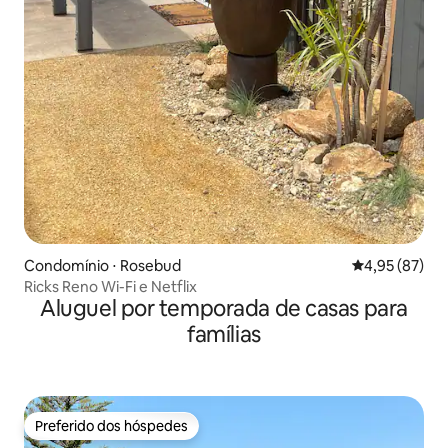
Condomínio ⋅ Rosebud
4,95 de uma a
4,95 (87)
Ricks Reno Wi-Fi e Netflix
Aluguel por temporada de casas para
famílias
Preferido dos hóspedes
Preferido dos hóspedes