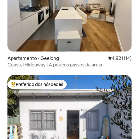
Apartamento ⋅ Geelong
4,92 de uma av
4,92 (114)
Coastal Hideaway | A poucos passos da areia
Preferido dos hóspedes
Entre os melhores preferidos dos hóspedes