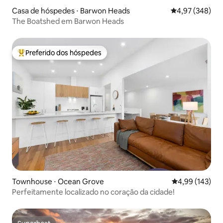
Casa de hóspedes ⋅ Barwon Heads
4,97 de uma ava
4,97 (348)
The Boatshed em Barwon Heads
Preferido dos hóspedes
Entre os melhores preferidos dos hóspedes
Townhouse ⋅ Ocean Grove
4,99 de uma av
4,99 (143)
Perfeitamente localizado no coração da cidade!