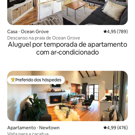
Casa ⋅ Ocean Grove
4,95 de uma ava
4,95 (789)
Descanso na praia de Ocean Grove
Aluguel por temporada de apartamento
com ar-condicionado
Preferido dos hóspedes
Entre os melhores preferidos dos hóspedes
Apartamento ⋅ Newtown
4,99 de uma av
4,99 (476)
Vista para a cacatua