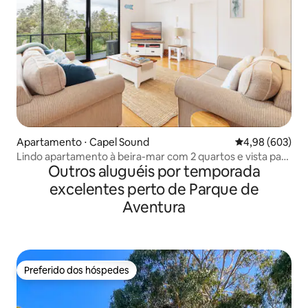
Apartamento ⋅ Capel Sound
4,98 de uma ava
4,98 (603)
Lindo apartamento à beira-mar com 2 quartos e vista para
Outros aluguéis por temporada
o nascer do sol
excelentes perto de Parque de
Aventura
Preferido dos hóspedes
Preferido dos hóspedes