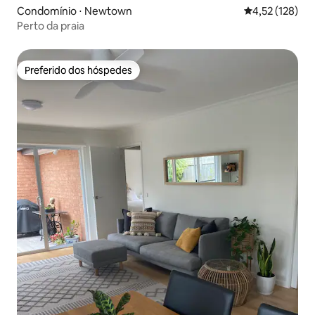
Condomínio ⋅ Newtown
4,52 de uma av
4,52 (128)
Perto da praia
Preferido dos hóspedes
Preferido dos hóspedes