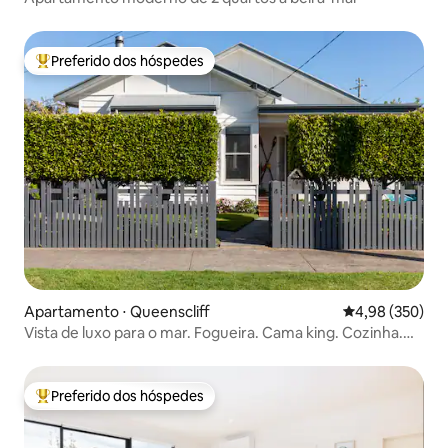
Preferido dos hóspedes
Entre os melhores preferidos dos hóspedes
Apartamento ⋅ Queenscliff
4,98 de uma ava
4,98 (350)
Vista de luxo para o mar. Fogueira. Cama king. Cozinha.
Jardim.
Preferido dos hóspedes
Entre os melhores preferidos dos hóspedes