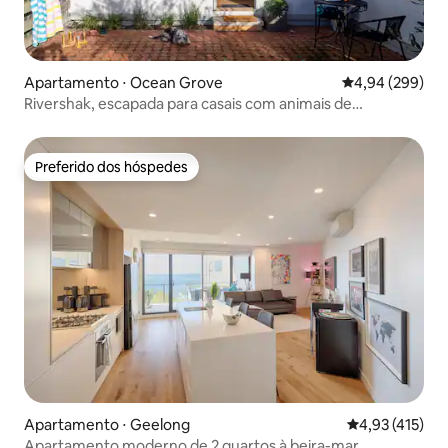
Apartamento ⋅ Ocean Grove
4,94 de uma ava
4,94 (299)
Rivershak, escapada para casais com animais de
estimação!
Preferido dos hóspedes
Preferido dos hóspedes
Apartamento ⋅ Geelong
4,93 de uma av
4,93 (415)
Apartamento moderno de 2 quartos à beira-mar