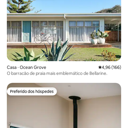
Casa ⋅ Ocean Grove
4,96 de uma av
4,96 (166)
O barracão de praia mais emblemático de Bellarine.
Preferido dos hóspedes
Preferido dos hóspedes