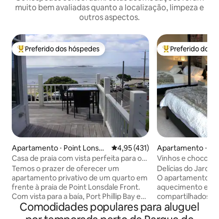
muito bem avaliadas quanto a localização, limpeza e
outros aspectos.
Preferido dos hóspedes
Preferido dos 
Entre os melhores preferidos dos hóspedes
Entre os melhore
Apartamento ⋅ Point Lonsda
4,95 de uma avaliação média de 
4,95 (431)
Apartamento ⋅ Dr
le
Casa de praia com vista perfeita para o
Vinhos e chocolat
mar
Temos o prazer de oferecer um
Delícias do Jardim
apartamento privativo de um quarto em
O apartamento te
frente à praia de Point Lonsdale Front.
aquecimento e ref
Com vista para a baía, Port Phillip Bay e
compartilhados com
Comodidades populares para aluguel
os canais de navegação, o apartamento
no apartamento d
tem 10 anos com acessórios modernos.
hóspedes têm aq