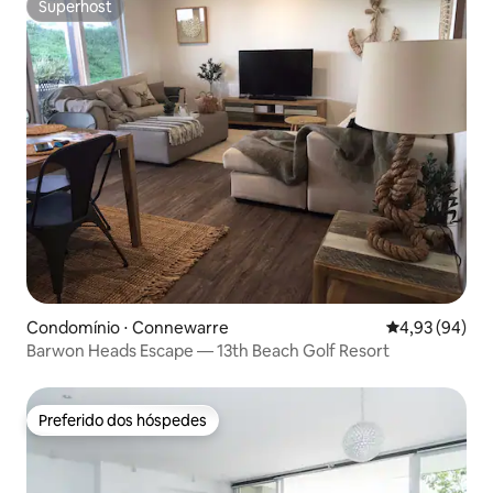
Superhost
Superhost
Condomínio ⋅ Connewarre
4,93 de uma a
4,93 (94)
Barwon Heads Escape — 13th Beach Golf Resort
Preferido dos hóspedes
Preferido dos hóspedes