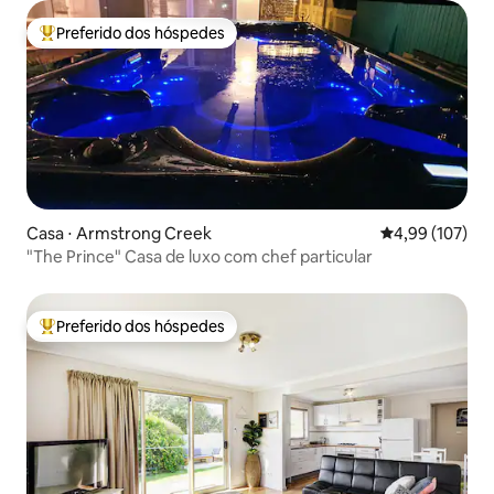
Preferido dos hóspedes
Entre os melhores preferidos dos hóspedes
Casa ⋅ Armstrong Creek
4,99 de uma av
4,99 (107)
"The Prince" Casa de luxo com chef particular
Preferido dos hóspedes
Entre os melhores preferidos dos hóspedes