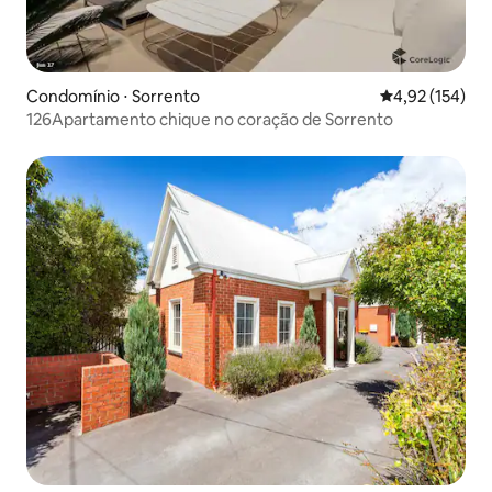
Condomínio ⋅ Sorrento
4,92 de uma av
4,92 (154)
126Apartamento chique no coração de Sorrento