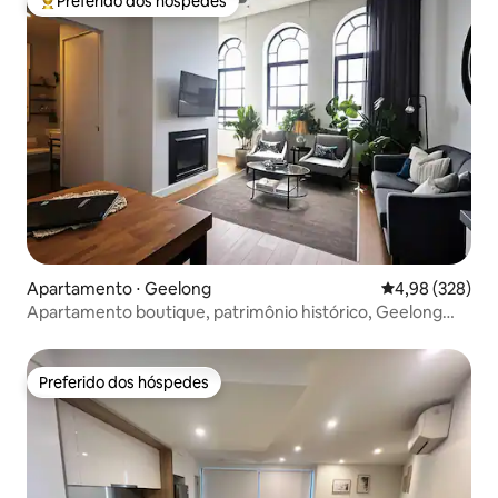
Preferido dos hóspedes
Entre os melhores preferidos dos hóspedes
Apartamento ⋅ Geelong
4,98 de uma ava
4,98 (328)
Apartamento boutique, patrimônio histórico, Geelong
CBD
Preferido dos hóspedes
Preferido dos hóspedes