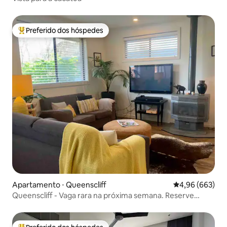
Preferido dos hóspedes
Entre os melhores preferidos dos hóspedes
Apartamento ⋅ Queenscliff
4,96 de uma ava
4,96 (663)
Queenscliff - Vaga rara na próxima semana. Reserve
agora