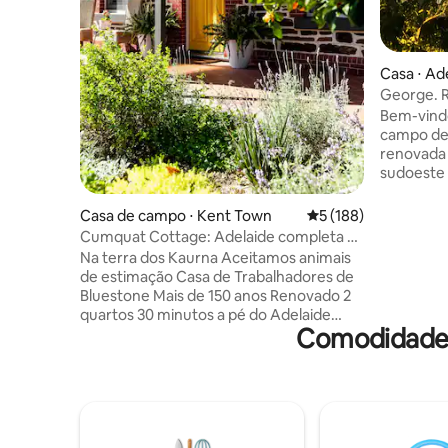
Casa ⋅ Ad
George. R
privativo
Bem-vindo ao 
campo de
renovada 
sudoeste do CB
verdadeir
deslumbra
Casa de campo ⋅ Kent Town
5 de uma avaliação m
5 (188)
terraço pr
Cumquat Cottage: Adelaide completa e
solteiros,
conveniente
Na terra dos Kaurna Aceitamos animais
acomodan
de estimação Casa de Trabalhadores de
quatro pe
Bluestone Mais de 150 anos Renovado 2
uma sala 
quartos 30 minutos a pé do Adelaide
totalment
Comodidades
Oval 10 minutos a pé do The East End
banheiros
Victoria Park (eventos de ciclismo e
Somos anf
motociclismo) Cuidadosamente
e estamos
selecionado e preparado, como se vocês
estadia 
fossem amigos queridos. Animais de
estimação bem-comportados são bem-
vindos. Café da manhã e provisões de