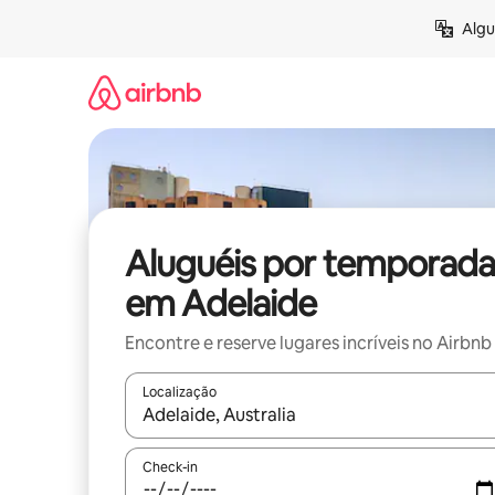
Pular
Algu
para
o
conteúdo
Aluguéis por temporada
em Adelaide
Encontre e reserve lugares incríveis no Airbnb
Localização
Quando os resultados estiverem disponíveis, expl
Check-in