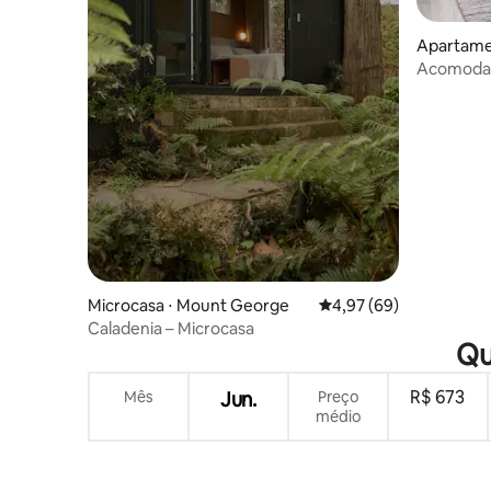
Apartame
Acomodaç
com vista
academia
Microcasa ⋅ Mount George
4,97 de uma avaliação 
4,97 (69)
Caladenia – Microcasa
Qu
R$ 673
Mês
Jun.
Preço
médio