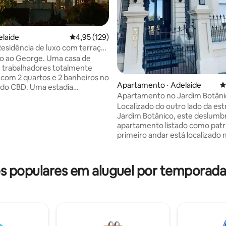
elaide
4,95 de uma avaliação média de 5, 129 avalia
4,95 (129)
esidência de luxo com terraço
George. Uma casa de
 trabalhadores totalmente
com 2 quartos e 2 banheiros no
Apartamento ⋅ Adelaide
4
D. Uma estadia
Apartamento no Jardim Botâni
amente única com vistas
Localização privilegiada na cid
Localizado do outro lado da es
ntes para a cidade a partir do
édia de 5, 188 avaliações
Jardim Botânico, este deslumb
ivativo. A casa é perfeita para
apartamento listado como patr
 casais, famílias e amigos,
primeiro andar está localizado 
do confortavelmente até
mais idílica de Adelaide. Pé direi
ssoas. No interior, encontre
mobiliário elegante, portas fra
de estar moderna, cozinha
varanda criam o espaço perfeit
e equipada, dois quartos e dois
 populares em aluguel por temporada
hóspedes se sentirem luxuos
 com lavanderia incluída.
confortáveis. Os melhores restaurantes
itriões experientes do AirBnb
de Adelaide, Golden Boy e Afric
 ansiosos para tornar a sua
porta. Bonde gratuito em North Tce para
verdadeiramente memorável!
Adelaide Oval, Galeria de Arte
Universidade de Adelaide. 2 mi