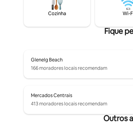
despensa Banheira de hidromassagem 2
estacionamentos espaçosos, seguros e
Cozinha
Wi-F
cobertos Cadeira alta e berço de viagem
*mediante solicitação* Caminhe até
bares, cafés, restaurantes, eventos
Fique pe
esportivos 🍊
Glenelg Beach
166 moradores locais recomendam
Mercados Centrais
413 moradores locais recomendam
Outros a