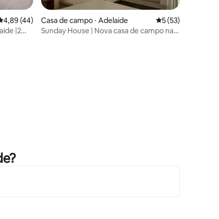
ções
4,89 de uma avaliação média de 5, 44 avaliações
4,89 (44)
Casa de campo ⋅ Adelaide
5 de uma avaliação
5 (53)
aide |2
Sunday House | Nova casa de campo na
itas|
cidade velha perto do mercado.
de?