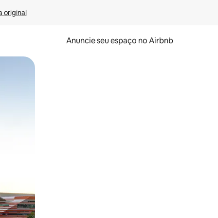
 original
Anuncie seu espaço no Airbnb
 deslizando o dedo na tela.