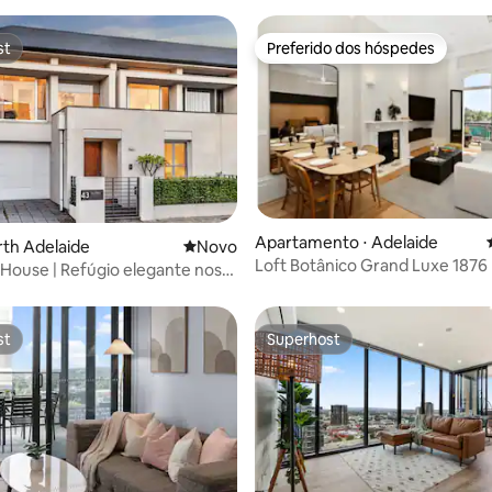
st
Preferido dos hóspedes
st
Preferido dos hóspedes
Apartamento ⋅ Adelaide
média de 5, 74 avaliações
rth Adelaide
Novo lugar para ficar
Novo
Loft Botânico Grand Luxe 1876
House | Refúgio elegante nos
 da cidade
st
Superhost
st
Superhost