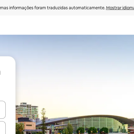
mas informações foram traduzidas automaticamente. 
Mostrar idioma
ore-os usando as seta para cima e para baixo do teclado ou tocando e