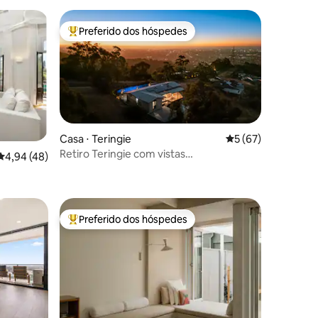
Preferido dos hóspedes
Entre os melhores preferidos dos hóspedes
Casa ⋅ Teringie
5 de uma avaliação
5 (67)
Retiro Teringie com vistas
4,94 de uma avaliação média de 5, 48 avaliações
4,94 (48)
deslumbrantes
Preferido dos hóspedes
Entre os melhores preferidos dos hóspedes