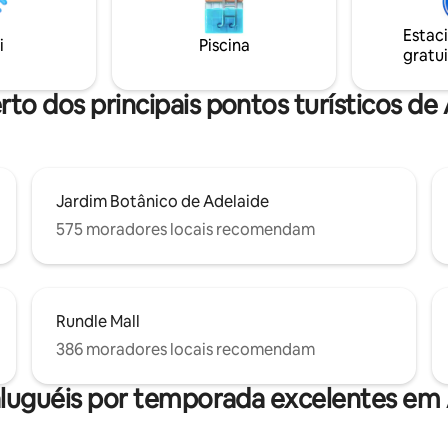
para chegar ao Festival Fringe e
vibrante Rundle St.
Estac
i
Piscina
gratui
rto dos principais pontos turísticos de
Jardim Botânico de Adelaide
575 moradores locais recomendam
Rundle Mall
386 moradores locais recomendam
luguéis por temporada excelentes em