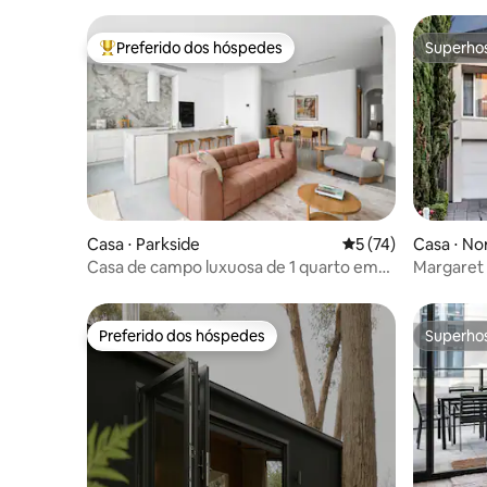
Preferido dos hóspedes
Superho
Entre os melhores preferidos dos hóspedes
Superho
Casa ⋅ Parkside
5 de uma avaliação 
5 (74)
Casa ⋅ No
Casa de campo luxuosa de 1 quarto em
Margaret 
Parkside
arredores
Preferido dos hóspedes
Superho
Preferido dos hóspedes
Superho