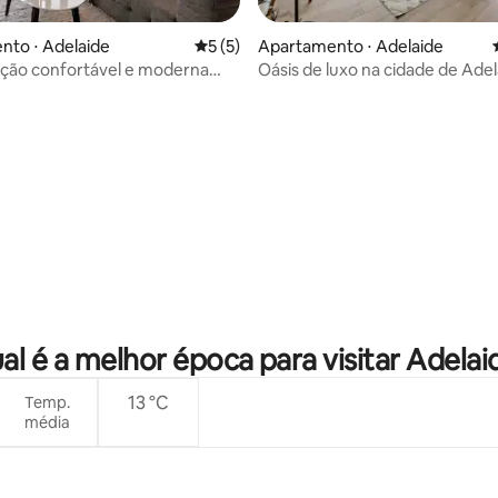
nto ⋅ Adelaide
5 de uma avaliação média de 5, 5 avalia
5 (5)
Apartamento ⋅ Adelaide
ão confortável e moderna
Oásis de luxo na cidade de Adel
 para a cidade de Adelaide,
vagas de estacionamento gratu
 e estacionamento
média de 5, 69 avaliações
al é a melhor época para visitar Adelai
13 °C
Temp.
média