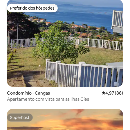
Preferido dos hóspedes
Preferido dos hóspedes
Condomínio ⋅ Cangas
4,97 de uma a
4,97 (86)
Apartamento com vista para as Ilhas Cíes
Superhost
Superhost