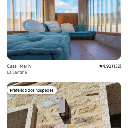
Casa ⋅ Marín
4,92 de uma av
4,92 (132)
La Santiña
Preferido dos hóspedes
Preferido dos hóspedes