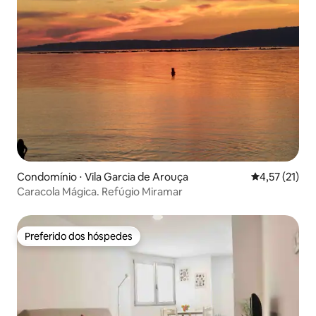
Condomínio ⋅ Vila Garcia de Arouça
4,57 de uma a
4,57 (21)
Caracola Mágica. Refúgio Miramar
Preferido dos hóspedes
Preferido dos hóspedes