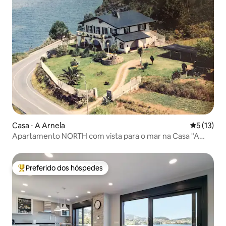
Casa ⋅ A Arnela
5 de uma a
5 (13)
Apartamento NORTH com vista para o mar na Casa "A
Colina"
Preferido dos hóspedes
Entre os melhores preferidos dos hóspedes