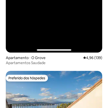
Apartamento ⋅ O Grove
4,96 de uma av
4,96 (139)
Apartamentos Saudade
Preferido dos hóspedes
Preferido dos hóspedes