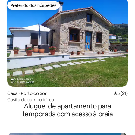
Preferido dos hóspedes
Preferido dos hóspedes
Casa ⋅ Porto do Son
5 de uma a
5 (21)
Casita de campo idílica
Aluguel de apartamento para
temporada com acesso à praia