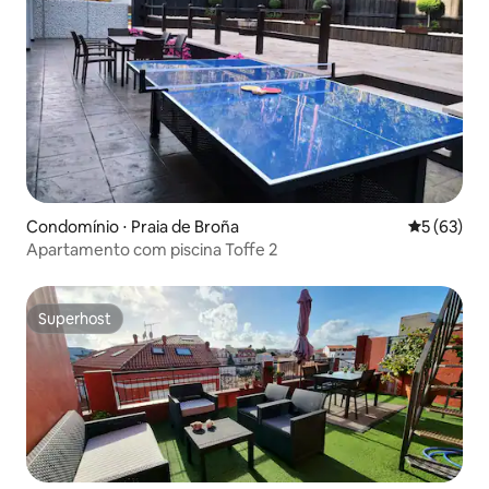
Condomínio ⋅ Praia de Broña
5 de uma a
5 (63)
Apartamento com piscina Toffe 2
Superhost
Superhost