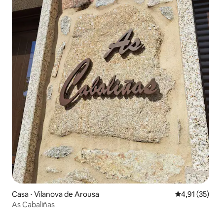
Casa ⋅ Vilanova de Arousa
4,91 de uma a
4,91 (35)
As Cabaliñas