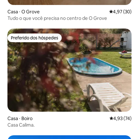
Casa ⋅ O Grove
4,97 de uma a
4,97 (30)
Tudo o que você precisa no centro de O Grove
Preferido dos hóspedes
Preferido dos hóspedes
Casa ⋅ Boiro
4,93 de uma a
4,93 (74)
Casa Calima.