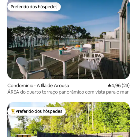
Preferido dos hóspedes
Preferido dos hóspedes
Condomínio ⋅ A Illa de Arousa
4,96 de uma a
4,96 (23)
ÁREA do quarto terraço panorâmico com vista para o mar
Preferido dos hóspedes
Entre os melhores preferidos dos hóspedes