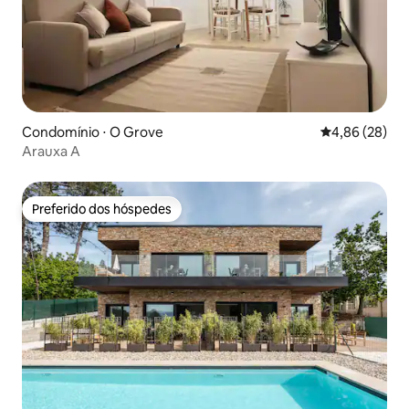
Condomínio ⋅ O Grove
4,86 de uma a
4,86 (28)
Arauxa A
Preferido dos hóspedes
Preferido dos hóspedes