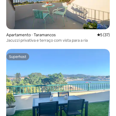
Apartamento ⋅ Taramancos
5 de uma a
5 (37)
Jacuzzi privativa e terraço com vista para a ria
Superhost
Superhost