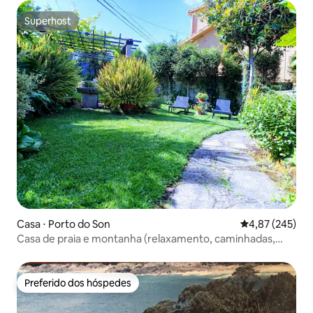
Superhost
Superhost
Casa ⋅ Porto do Son
4,87 de uma av
4,87 (245)
Casa de praia e montanha (relaxamento, caminhadas,
surfe)
Preferido dos hóspedes
Preferido dos hóspedes