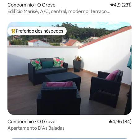
Condomínio ⋅ O Grove
4,9 de uma av
4,9 (231)
Edifício Marisé, A/C, central, moderno, terraço...
Preferido dos hóspedes
Entre os melhores preferidos dos hóspedes
Condomínio ⋅ O Grove
4,96 de uma av
4,96 (84)
Apartamento D'As Baladas