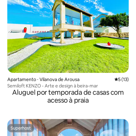
Apartamento ⋅ Vilanova de Arousa
5 de uma a
5 (13)
Semiloft KENZO - Arte e design à beira-mar
Aluguel por temporada de casas com
acesso à praia
Superhost
Superhost