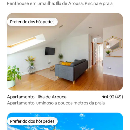
Penthouse em uma ilha: Illa de Arousa. Piscina e praia
Preferido dos hóspedes
Preferido dos hóspedes
Apartamento ⋅ Ilha de Arouça
4,92 de uma a
4,92 (49)
Apartamento luminoso a poucos metros da praia
Preferido dos hóspedes
Preferido dos hóspedes