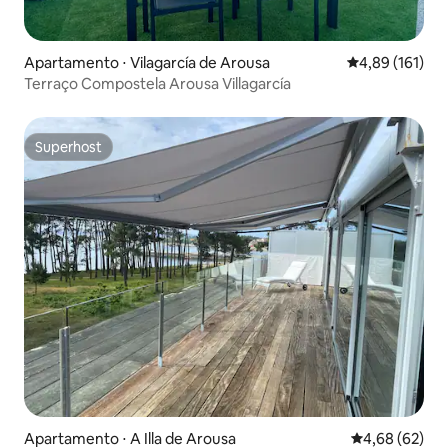
Apartamento ⋅ Vilagarcía de Arousa
4,89 de uma av
4,89 (161)
Terraço Compostela Arousa Villagarcía
Superhost
Superhost
Apartamento ⋅ A Illa de Arousa
4,68 de uma a
4,68 (62)