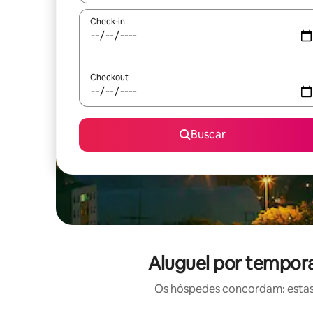
Check-in
Checkout
Buscar
Aluguel por tempora
Os hóspedes concordam: estas