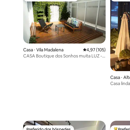
Casa ⋅ Vila Madalena
4,97 de uma avaliação m
4,97 (105)
CASA Boutique dos Sonhos muita LUZ -
Vila Beatriz
Casa ⋅ Alt
Casa lind
gourmet
Preferido dos hóspedes
Prefe