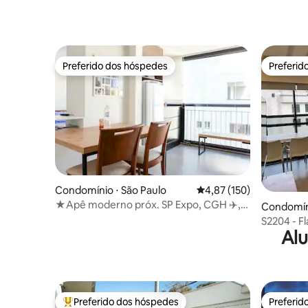
Preferido dos hóspedes
Preferid
Preferido dos hóspedes
Preferid
Condomínio ⋅ São Paulo
4,87 de uma avaliação m
4,87 (150)
★Apê moderno próx. SP Expo, CGH ✈️,
Condomíni
metrô, Cetrus
S2204 - F
Alu
acomoda f
Preferido dos hóspedes
Preferid
Entre os melhores preferidos dos hóspedes
Preferid