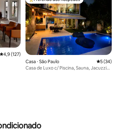
Entre os melhores preferidos dos hóspedes
4,9 de uma avaliação média de 5, 127 avaliações
4,9 (127)
Casa ⋅ São Paulo
5 de uma avaliação
5 (34)
Casa de Luxo c/ Piscina, Sauna, Jacuzzi
2mi Moema
ções
ondicionado