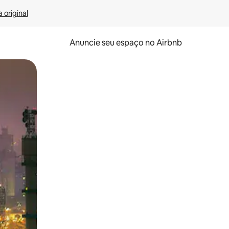
 original
Anuncie seu espaço no Airbnb
 deslizando o dedo na tela.