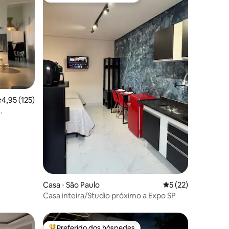
,95 de uma avaliação média de 5, 125 avaliações
4,95 (125)
ções
Casa ⋅ São Paulo
5 de uma avaliação
5 (22)
Casa inteira/Studio próximo a Expo SP
Preferido dos hóspedes