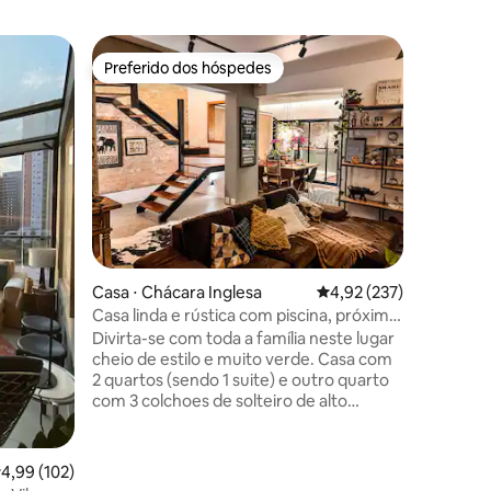
Apartame
Preferido dos hóspedes
Preferi
os hóspedes
Preferido dos hóspedes
Preferi
Vista incr
andar
O studio 
alto do 
e acolhed
impressio
possível
Centro Hi
Paulista:
de SP. É o prédio onde fica o SampaSky e
ções
é possíve
Casa ⋅ Chácara Inglesa
4,92 de uma avaliação 
4,92 (237)
atrações do ce
condicion
Casa linda e rústica com piscina, próxima
cozinha e
a tudo.
Divirta-se com toda a família neste lugar
cooktop (
cheio de estilo e muito verde. Casa com
2 quartos (sendo 1 suite) e outro quarto
com 3 colchoes de solteiro de alto
padrão Emma, casa inteira em estilo
rústico industrial, piscina, área gourmet
com churrasqueira, mesa de madeira
,99 de uma avaliação média de 5, 102 avaliações
4,99 (102)
maciça para 8 lugares, próxima ao metro