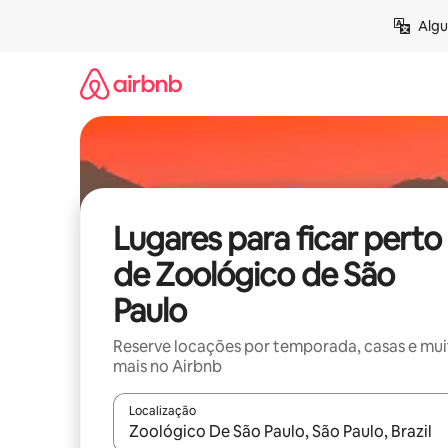
Pular
Algu
para
o
conteúdo
Lugares para ficar perto
de Zoológico de São
Paulo
Reserve locações por temporada, casas e mu
mais no Airbnb
Localização
Quando os resultados estiverem disponíveis, expl