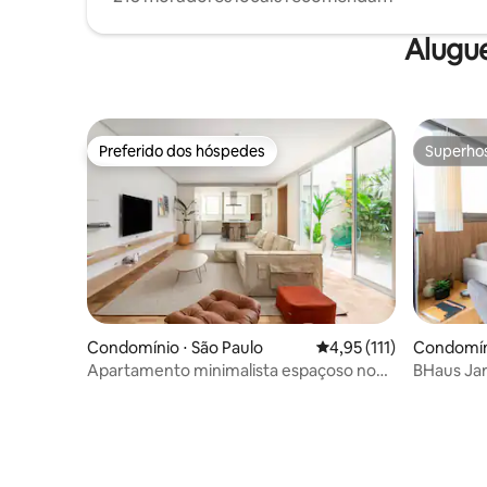
Alugu
Preferido dos hóspedes
Superho
Preferido dos hóspedes
Superho
Condomínio ⋅ São Paulo
4,95 de uma avaliação 
4,95 (111)
Condomíni
ar
Apartamento minimalista espaçoso no
BHaus Jardins VN Melo Alve
coração de Jardins
| ma162