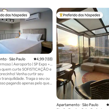
rido dos hóspedes
Preferido dos hóspedes
 melhores preferidos dos hóspedes
Entre os melhores preferidos d
édia de 5, 103 avaliações
to ⋅ São Paulo
4,99 de uma avaliação média de 5, 133 avalia
4,99 (133)
moso | Aeroporto | SP Expo +
a quem curte SOFISTICAÇÃO e
 Venha curtir seu
 tranquilidade. Traga o seu ou
sso pagando apenas pelo que
 Adega climatizada.
o e Sala de Espera dentro do
Sofá-cama CASAL. * Cozinha
Apartamento ⋅ São Paulo
4
* Home office wi-fi * TV Smart