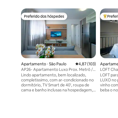
Preferido dos hóspedes
Prefe
Preferido dos hóspedes
Entre os
Apartamento ⋅ São Paulo
4,87 de uma avaliação m
4,87 (103)
Apartamen
AP26- Apartamento Luxo Prox. Metrô /
LOFT Char
CGH / SP EXPO
A/C
Lindo apartamento, bem localizado,
LOFT par
completissimo, com ar-condicionado no
LUXO no precinho!
dormitório, TV Smart de 40', roupa de
vinho com
cama e banho inclusas na hospedagem,
beba o no
apartamento com internet Wifi super
consumir.
rápida (até 700mb de velocidade).
Mercadinh
Condominio novo com Piscina,
prédio! * Pé direito de 5 metros! * Cama
Lavanderia Coletiva, Coworking, e Àrea
QUEEN + 
Gourmet. Garagem rotativa no subsolo
completa 