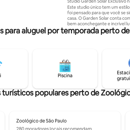
Studio Garden Solar Exclusivo n
 TV * Enxoval cama/banho *
Olímpia
Este studio único tem um estilo
 mesas e cadeiras * 5 min
foi pensado para que você se s
n SPExpo * 13 min
casa. O Garden Solar conta com
 CG * 25 min Vibra SP * 7 min
bem aconchegante e incrível lu
ú tempo médio
 para aluguel por temporada perto de 
Situado num dos melhores bairr
é um convite ao conforto e re
Próximo a vias importantes, esc
comércio, hospitais, bares e
restaurantes surpreende por s
espaço moderno, estiloso e fun
onde cada pôr do sol traz um e
à parte para a sua estadia ficar
Estac
top. E ainda possui vaga de ga
i
Piscina
gratui
turísticos populares perto de Zoológi
Zoológico de São Paulo
280 moradores locais recomendam