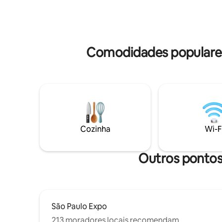
(consulte disponibilidade, vagas
50 Google
limitadas) Proximo: 600m - Metrô
Varanda com
Conceição 700m - Sede Itaú Unibanco
Metrô * 10 mi
800m - Metrô Jabaquara 2 km - São
Aeroporto
Paulo Expo 4 km - Aeroporto Congonhas
CEIC Ita
Comodidades populares
Cozinha
Wi-F
Outros pontos 
São Paulo Expo
213 moradores locais recomendam