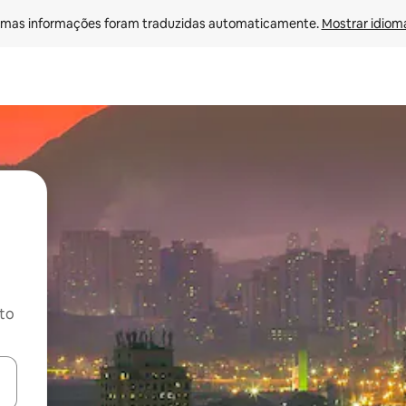
mas informações foram traduzidas automaticamente. 
Mostrar idioma
ito
ore-os usando as seta para cima e para baixo do teclado ou tocando e