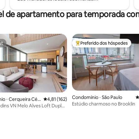
el de apartamento para temporada com
st
Preferido dos hóspedes
st
Entre os melhores preferidos d
Condomínio ⋅ São Paulo
4
média de 5, 111 avaliações
o ⋅ Cerqueira Cés
4,81 de uma avaliação média de 5, 162 avalia
4,81 (162)
Estúdio charmoso no Brooklin
s Loft Duplex