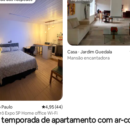
 melhores preferidos dos hóspedes
Superhost
Casa ⋅ Jardim Guedala
Mansão encantadora
édia de 5, 101 avaliações
o Paulo
4,95 de uma avaliação média de 5, 44 avalia
4,95 (44)
rô Expo SP Home office Wi-Fi
r temporada de apartamento com ar-c