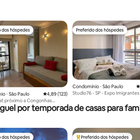
o dos hóspedes
Preferido dos hóspedes
o dos hóspedes
Preferido dos hóspedes
édia de 5, 150 avaliações
Condomínio ⋅ São Paulo
4
Studio76 - SP - Expo Imigrantes - Metrô -
o ⋅ São Paulo
4,89 de uma avaliação média de 5, 123 avalia
4,89 (123)
Garagem
lat próximo a Congonhas
guel por temporada de casas para famí
amília
o dos hóspedes
Preferido dos hóspedes
o dos hóspedes
Entre os melhores preferidos d