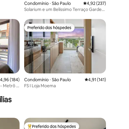
Condomínio ⋅ São Paulo
4,92 de uma avaliação 
4,92 (237)
Solarium e um Belíssimo Terraço Garden
10
Preferido dos hóspedes
Preferido dos hóspedes
,96 de uma avaliação média de 5, 184 avaliações
4,96 (184)
Condomínio ⋅ São Paulo
4,91 de uma avaliação 
4,91 (141)
FS I Loja Moema
ções
lias
Preferido dos hóspedes
os hóspedes
Entre os melhores preferidos dos hóspedes