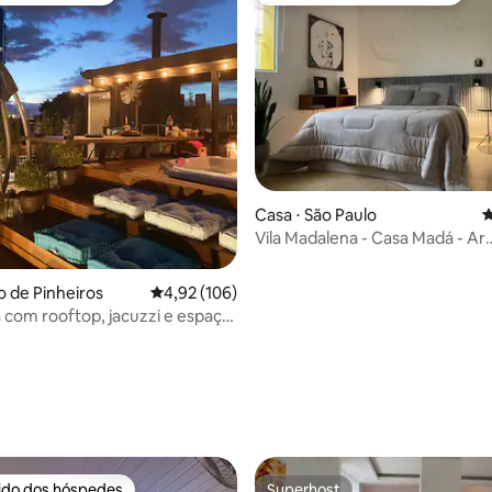
édia de 5, 105 avaliações
Casa ⋅ São Paulo
4
Vila Madalena - Casa Madá - Ar
condicionado
o de Pinheiros
4,92 de uma avaliação média de 5, 106 avalia
4,92 (106)
a com rooftop, jacuzzi e espaço
rido dos hóspedes
Superhost