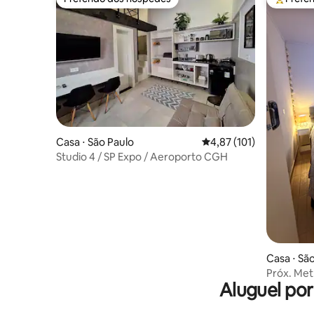
Preferido dos hóspedes
Entre os
Casa ⋅ São Paulo
4,87 de uma avaliação m
4,87 (101)
Studio 4 / SP Expo / Aeroporto CGH
Casa ⋅ Sã
Próx. Met
Aluguel po