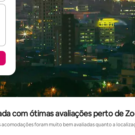
da com ótimas avaliações perto de Zo
 acomodações foram muito bem avaliadas quanto a localizaçã