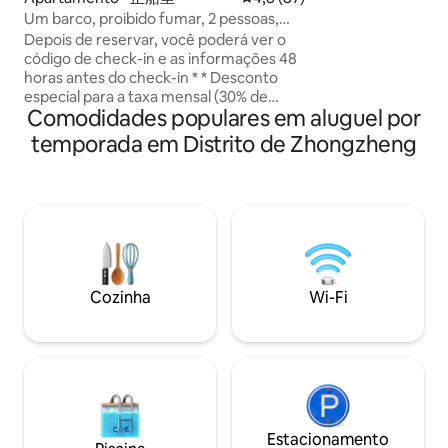
terraço com desig
Um barco, proibido fumar, 2 pessoas,
moderno ☑Perto 
suíte privativa + cozinha compacta +
Depois de reservar, você poderá ver o
de 10 metros de 
máquina de lavar e secar roupa / 12
código de check-in e as informações 48
escorregador com
minutos a pé do terminal de passageiros
horas antes do check-in * * Desconto
mundo submarino, 
da Costa Leste
especial para a taxa mensal (30% de
de caminhada da c
Comodidades populares em aluguel por
desconto) * * Aluguel semanal (desconto
japonesas☑ próxi
de 10%) Suíte de estilo industrial,
temporada em Distrito de Zhongzheng
Yangyo como pano 
localização conveniente A 5 minutos de
minuto a pé ☑Pert
carro da estação de trem Keelung, a 24
cerca de 10 minut
minutos a pé 1,8 km do mercado de
restaurantes famo
peixes de Khlong Toei 12 minutos a pé
café/tudo/echo/kai
até o Terminal de Passageiros da Costa
curta distância de
Leste para o barco Keelung Temple Exit
☑Ambiente tranqui
Night Market a 5 minutos de carro, 18
pássaros cantando
minutos a pé Somos um anúncio recém-
de fragrância, spr
Cozinha
Wi-Fi
anunciado e estamos ansiosos para
falante Bluetooth
receber um bom comentário durante
fornecido Cafete
sua estadia!A casa está localizada em
automática (grãos 
Keelung, facilitando a
fornecidos) Conju
programação.Ótimo preço para uma
cerâmica Garrafa
estadia de alta qualidade a um ótimo
aroma Canais ☑ d
preço. Lembrete: Não há elevador no 3º
em uma casa de fa
andar, não é permitido fumar no quarto.
Estacionamento
de um momento tr