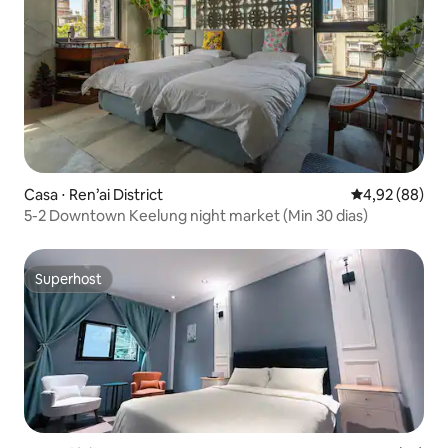
Casa ⋅ Ren’ai District
4,92 de uma a
4,92 (88)
5-2 Downtown Keelung night market (Min 30 dias)
Superhost
Superhost