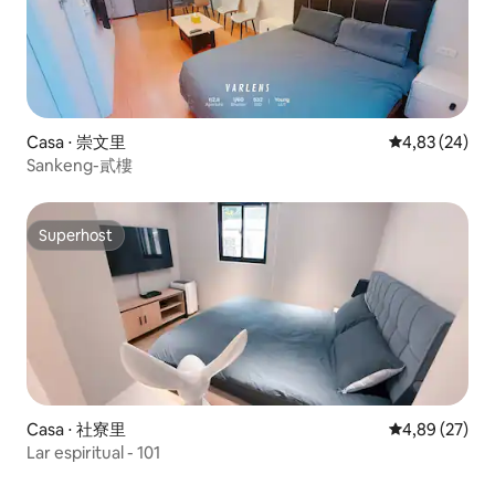
Casa ⋅ 崇文里
4,83 de uma a
4,83 (24)
Sankeng-貳樓
Superhost
Superhost
Casa ⋅ 社寮里
4,89 de uma a
4,89 (27)
Lar espiritual - 101