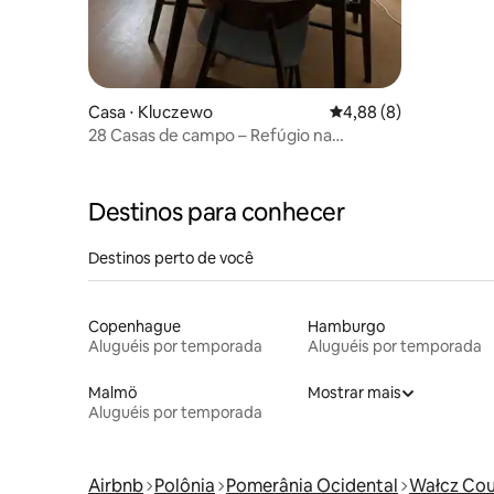
Casa ⋅ Kluczewo
4,88 de uma avaliação
4,88 (8)
28 Casas de campo – Refúgio na
natureza
Destinos para conhecer
Destinos perto de você
Copenhague
Hamburgo
Aluguéis por temporada
Aluguéis por temporada
Malmö
Mostrar mais
Aluguéis por temporada
Airbnb
Polônia
Pomerânia Ocidental
Wałcz Co