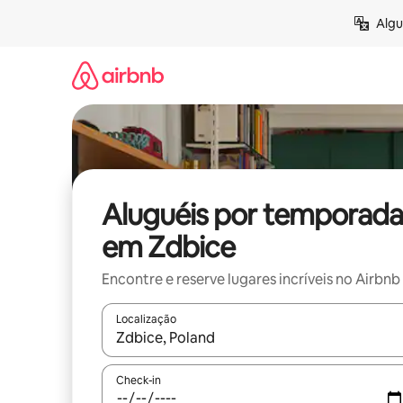
Pular
Algu
para
o
conteúdo
Aluguéis por temporada
em Zdbice
Encontre e reserve lugares incríveis no Airbnb
Localização
Quando os resultados estiverem disponíveis, expl
Check-in