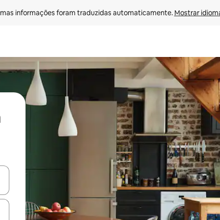
mas informações foram traduzidas automaticamente. 
Mostrar idioma
ore-os usando as seta para cima e para baixo do teclado ou tocando e