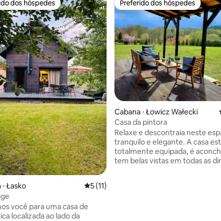
rido dos hóspedes
Preferido dos hóspedes
 melhores preferidos dos hóspedes
Preferido dos hóspedes
Cabana ⋅ Łowicz Wałecki
Casa da pintora
Relaxe e descontraia neste es
tranquilo e elegante. A casa es
totalmente equipada, é aconc
tem belas vistas em todas as di
clima é criado por pinturas orig
um grande terraço. A Casa da P
média de 5, 17 avaliações
 ⋅ Łasko
5 de uma avaliação média de 5, 11 avalia
5 (11)
está localizada em um grande j
gge
com lagoas e uma pequena flor
os você para uma casa de
hóspedes têm à sua disposição
ca localizada ao lado da
lazer no jardim, caminhos para