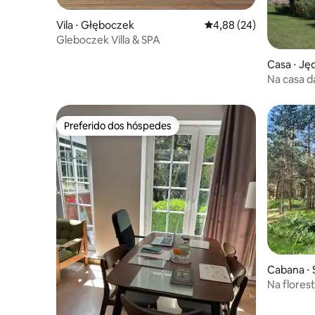
Vila ⋅ Głęboczek
4,88 de uma avaliação 
4,88 (24)
Gleboczek Villa & SPA
Casa ⋅ Ję
Na casa da
Preferido dos hóspedes
Preferido dos hóspedes
Cabana ⋅ 
Na florest
quartos