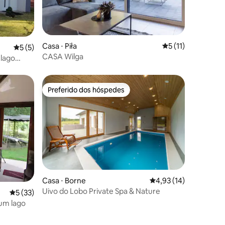
ções
Casa ⋅ Piła
5 de uma avaliação
5 (11)
5 de uma avaliação média de 5, 5 avaliações
5 (5)
CASA Wilga
 lago
Preferido dos hóspedes
Preferido dos hóspedes
Casa ⋅ Borne
4,93 de uma avaliação
4,93 (14)
Uivo do Lobo Private Spa & Nature
ções
5 de uma avaliação média de 5, 33 avaliações
5 (33)
um lago