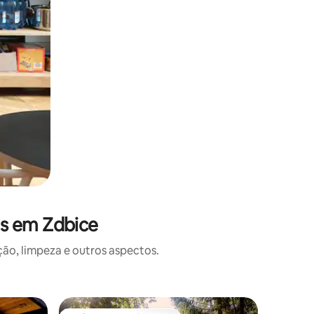
es em Zdbice
o, limpeza e outros aspectos.
Apartame