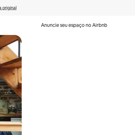
 original
Anuncie seu espaço no Airbnb
 deslizando o dedo na tela.