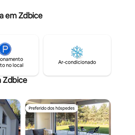
ogueira.
ea. Este é
a em Zdbice
 que
 natureza.
ionamento
Ar-condicionado
to no local
m Zdbice
Preferido dos hóspedes
Preferido dos hóspedes