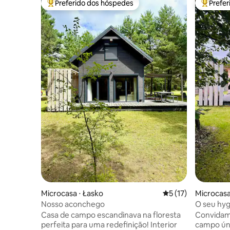
Preferido dos hóspedes
Prefe
Entre os melhores preferidos dos hóspedes
Entre os
Microcasa ⋅ Łasko
5 de uma avaliação 
5 (17)
Microcasa
Nosso aconchego
O seu hy
Casa de campo escandinava na floresta
Convidam
perfeita para uma redefinição! Interior
campo úni