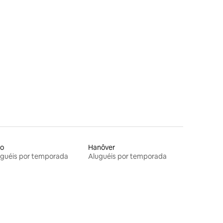
no
Hanôver
uguéis por temporada
Aluguéis por temporada