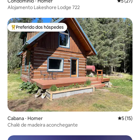
Condomínio ⋅ Homer
5 de uma a
5 (27)
Alojamento Lakeshore Lodge 722
Preferido dos hóspedes
Entre os melhores preferidos dos hóspedes
Cabana ⋅ Homer
5 de uma a
5 (15)
Chalé de madeira aconchegante