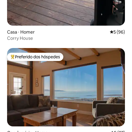
Casa ⋅ Homer
5 de uma a
5 (96)
Corry House
Preferido dos hóspedes
Entre os melhores preferidos dos hóspedes