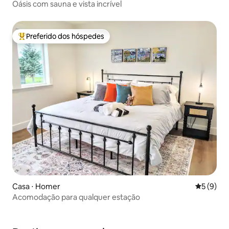
Oásis com sauna e vista incrível
Preferido dos hóspedes
Entre os melhores preferidos dos hóspedes
Casa ⋅ Homer
5 de uma 
5 (9)
Acomodação para qualquer estação