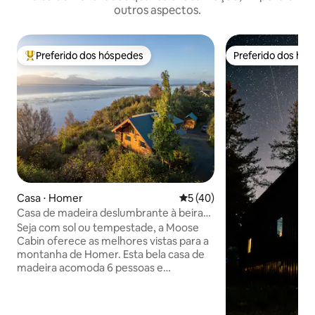
outros aspectos.
Preferido dos hóspedes
Preferido dos hó
Entre os melhores preferidos dos hóspedes
Preferido dos hó
Casa ⋅ Homer
5 de uma avaliação média de
5 (40)
Casa de madeira deslumbrante à beira-
mar com vista para a geleira e o Spit
Seja com sol ou tempestade, a Moose
Cabin oferece as melhores vistas para a
montanha de Homer. Esta bela casa de
madeira acomoda 6 pessoas e
apresenta decoração rústica para uma
verdadeira atmosfera do Alasca.
Empoleirada acima da praia, ela oferece