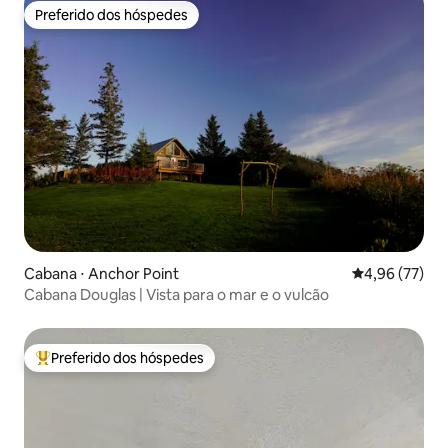
Preferido dos hóspedes
Preferido dos hóspedes
Cabana ⋅ Anchor Point
4,96 de uma a
4,96 (77)
Cabana Douglas | Vista para o mar e o vulcão
Preferido dos hóspedes
Entre os melhores preferidos dos hóspedes