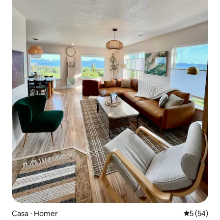
Casa ⋅ Homer
5 de uma a
5 (54)