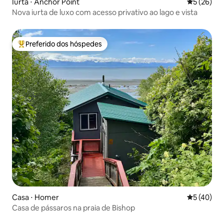
Iurta ⋅ Anchor Point
5 de uma a
5 (26)
Nova iurta de luxo com acesso privativo ao lago e vista
Preferido dos hóspedes
Entre os melhores preferidos dos hóspedes
Casa ⋅ Homer
5 de uma a
5 (40)
Casa de pássaros na praia de Bishop