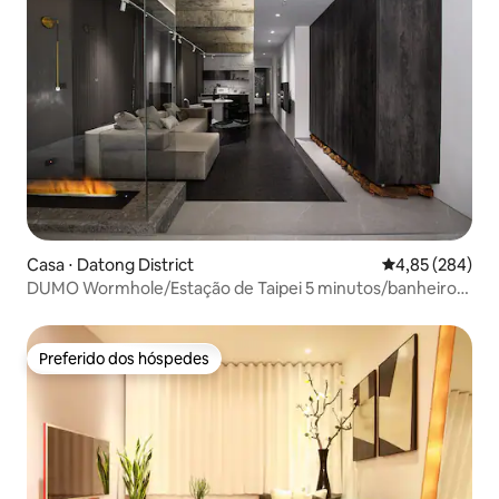
Casa ⋅ Datong District
4,85 de uma ava
4,85 (284)
DUMO Wormhole/Estação de Taipei 5 minutos/banheiro
duplo superior/cama extra/2F
Preferido dos hóspedes
Preferido dos hóspedes