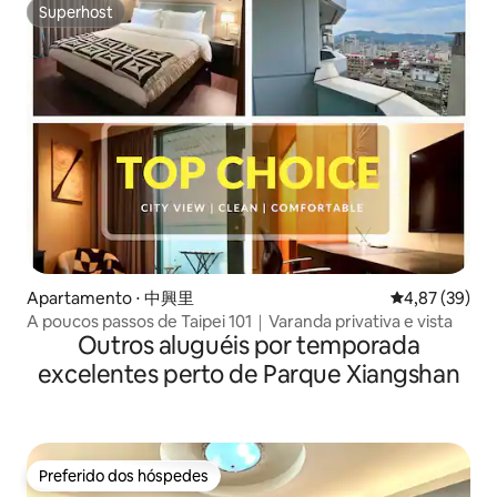
Superhost
Superhost
Apartamento ⋅ 中興里
4,87 de uma a
4,87 (39)
A poucos passos de Taipei 101｜Varanda privativa e vista
Outros aluguéis por temporada
excelentes perto de Parque Xiangshan
Preferido dos hóspedes
Preferido dos hóspedes