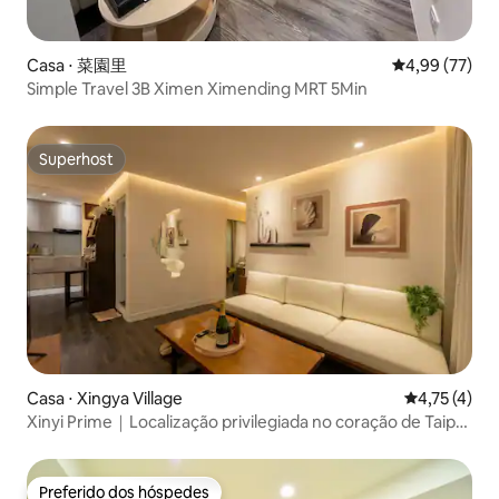
Casa ⋅ 菜園里
4,99 de uma a
4,99 (77)
Simple Travel 3B Ximen Ximending MRT 5Min
Superhost
Superhost
Casa ⋅ Xingya Village
4,75 de uma 
4,75 (4)
Xinyi Prime｜Localização privilegiada no coração de Taipei
101｜Dois quartos e uma sala｜Residência boutique Xinyi
｜Área de convivência de Taipei 101｜Um oásis urbano
tranquilo e confortável
Preferido dos hóspedes