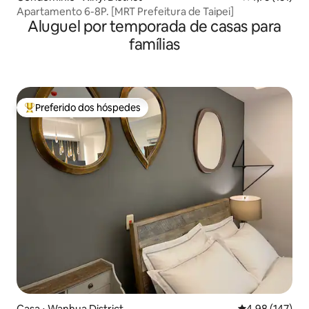
Apartamento 6-8P. [MRT Prefeitura de Taipei]
Aluguel por temporada de casas para
famílias
Preferido dos hóspedes
Entre os melhores preferidos dos hóspedes
Casa ⋅ Wanhua District
4,98 de uma av
4,98 (147)