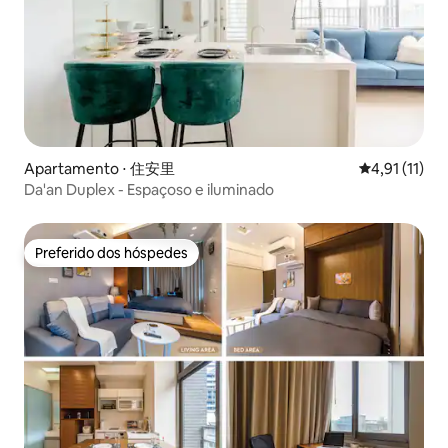
Apartamento ⋅ 住安里
4,91 de uma a
4,91 (11)
Da'an Duplex - Espaçoso e iluminado
Preferido dos hóspedes
Preferido dos hóspedes