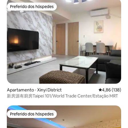
Preferido dos hóspedes
Preferido dos hóspedes
Apartamento ⋅ Xinyi District
4,86 de uma av
4,86 (138)
新房源有廚房Taipei 101/World Trade Center/Estação MRT
Preferido dos hóspedes
Preferido dos hóspedes