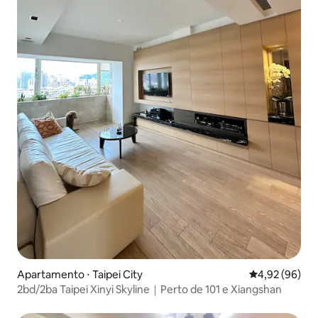
Apartamento ⋅ Taipei City
4,92 de uma a
4,92 (96)
2bd/2ba Taipei Xinyi Skyline｜Perto de 101 e Xiangshan