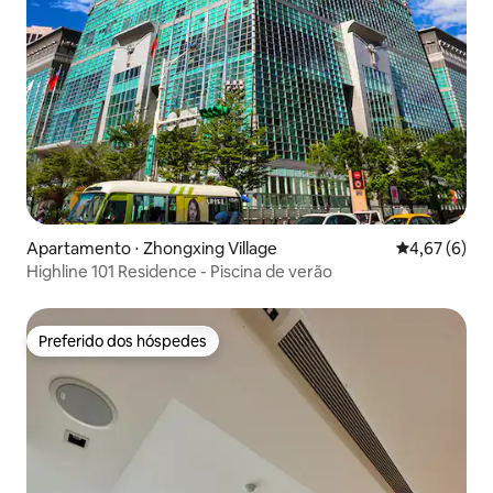
Apartamento ⋅ Zhongxing Village
4,67 de uma 
4,67 (6)
Highline 101 Residence - Piscina de verão
Preferido dos hóspedes
Preferido dos hóspedes