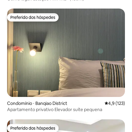
Preferido dos hóspedes
Preferido dos hóspedes
Condomínio ⋅ Banqiao District
4,9 de uma av
4,9 (123)
Apartamento privativo Elevador suíte pequena
Preferido dos hóspedes
Preferido dos hóspedes