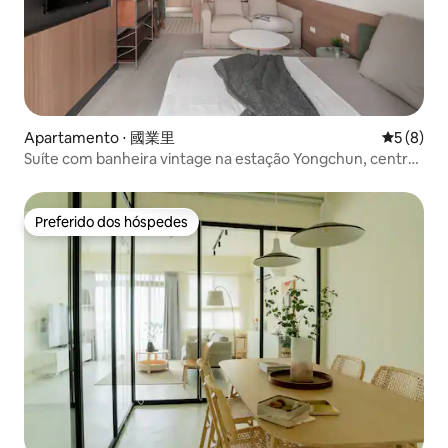
Apartamento ⋅ 國業里
5 de uma 
5 (8)
Suíte com banheira vintage na estação Yongchun, centro
de Taipei | Equipamento completo (Hulin 02)
Preferido dos hóspedes
Preferido dos hóspedes