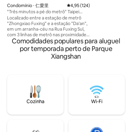
apenas chuveiro,
Condomínio ⋅ 仁愛里
4,95 de uma avaliação média de 
4,95 (124)
localizados em u
"Três minutos a pé do metrô" Taipei
onde a pista é mui
Zhongxiao Fuxing Distrito Leste Distrito
Localizado entre a estação de metrô
arredores são cer
Da'an Suíte independente Taipei Da'an
"Zhongxiao Fuxing" e a estação "Da'an",
cafés interessant
Dist.
em um arranha-céu na Rua Fuxing Sul,
restaurantes, cent
com 3 linhas de metrô nas proximidades,
Localizado perto 
Comodidades populares para aluguel
perto do distrito comercial de Dongqu,
Metro Tamsui Line
distrito comercial Xinyi 101, Taipei Arena,
(cerca de 5 minutos a pé), 
por temporada perto de Parque
Taipei Arena, Parque Cultural Huashan,
"Taipei 101" (cerca
Xiangshan
distrito comercial Dongmen Yongkang;
Localizado a part
acesso direto ao metrô Nangang e
de Linjiang" (cerca
Neihu 3 minutos a pé da estação de▣
você pode explora
metrô Zhongxiao Fuxing, saída 2. Você
de Taiwan Também
pode caminhar até o distrito comercial
caminhar até o Ea
próximo A delegacia de polícia fica no▣
District, National
andar de baixo, a segurança é boa Você
pode▣ caminhar até o Hospital Renai, o
Cozinha
Wi-Fi
Hospital Cathay, o Hospital Hongen e a
Clínica Central, e levar dez minutos de
carro até o Hospital da Universidade de
Taiwan e o Hospital Chang Gung de
Taipei para resgate em caso de
emergência. Várias lojas de conveniência