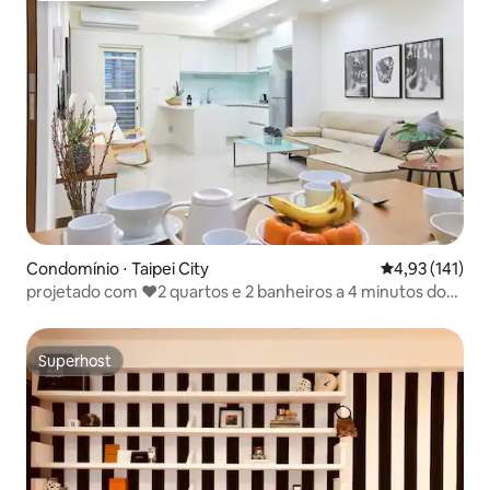
Condomínio ⋅ Taipei City
4,93 de uma av
4,93 (141)
projetado com ❤2 quartos e 2 banheiros a 4 minutos do
MRT da Prefeitura
Superhost
Superhost