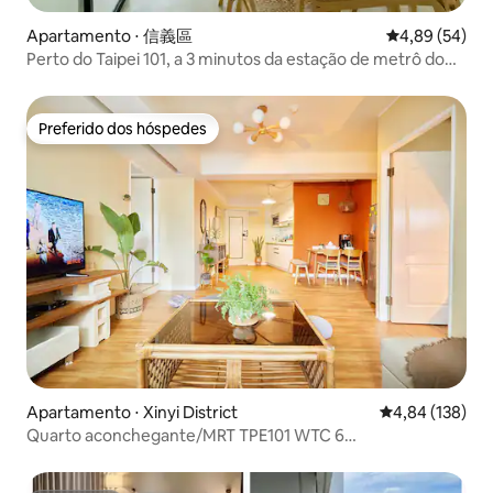
Apartamento ⋅ 信義區
4,89 de uma a
4,89 (54)
Perto do Taipei 101, a 3 minutos da estação de metrô do
governo da cidade, com 20% de desconto no aluguel
mensal
Preferido dos hóspedes
Preferido dos hóspedes
Apartamento ⋅ Xinyi District
4,84 de uma av
4,84 (138)
Quarto aconchegante/MRT TPE101 WTC 6
minutos/Famílias bem-vindas