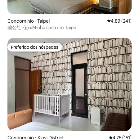
Condomínio ⋅ Taipei
4,89 de uma av
4,89 (241)
蘭公社-伍 ⚭ Minha casa em Taipé
Preferido dos hóspedes
Preferido dos hóspedes
Condomínio ⋅ Xinyi District
4,75 de uma av
4,75 (151)