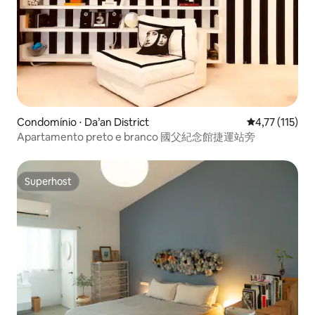
Condomínio ⋅ Da’an District
4,77 de uma av
4,77 (115)
Apartamento preto e branco 國父紀念館捷運站旁
Superhost
Superhost