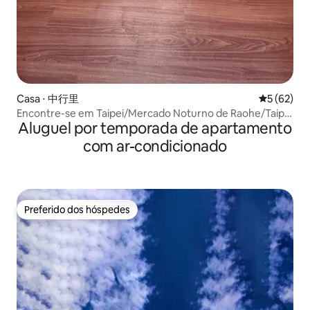
Casa ⋅ 中行里
5 de uma a
5 (62)
Encontre-se em Taipei/Mercado Noturno de Raohe/Taipei
Aluguel por temporada de apartamento
101/Estação de Metro MRT 5min/Estacionamento
necessário, por favor, pergunte
com ar-condicionado
Preferido dos hóspedes
Preferido dos hóspedes