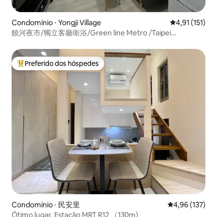
Condomínio ⋅ Yongji Village
4,91 de uma av
4,91 (151)
饒河夜市/獨立客廳衛浴/Green line Metro /Taipei
Downtown
Preferido dos hóspedes
Entre os melhores preferidos dos hóspedes
Condomínio ⋅ 民安里
4,96 de uma av
4,96 (137)
Ótimo lugar. Estação MRT R12 （130m)