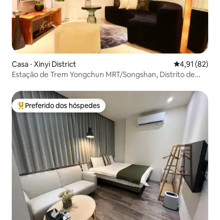
Casa ⋅ Xinyi District
4,91 de uma a
4,91 (82)
Estação de Trem Yongchun MRT/Songshan, Distrito de
Xinyi
Preferido dos hóspedes
Entre os melhores preferidos dos hóspedes