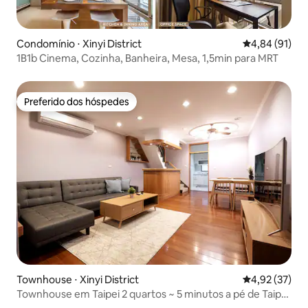
Condomínio ⋅ Xinyi District
4,84 de uma a
4,84 (91)
1B1b Cinema, Cozinha, Banheira, Mesa, 1,5min para MRT
Preferido dos hóspedes
Preferido dos hóspedes
Townhouse ⋅ Xinyi District
4,92 de uma a
4,92 (37)
Townhouse em Taipei 2 quartos ~ 5 minutos a pé de Taipei
101