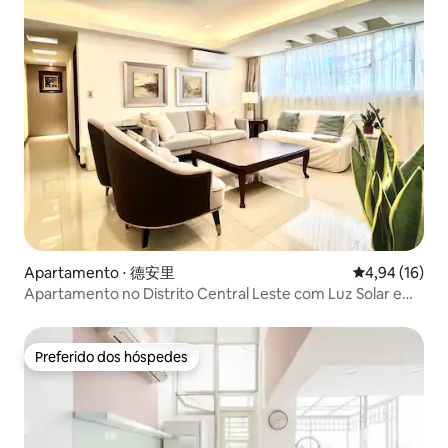
Apartamento ⋅ 德安里
4,94 de uma a
4,94 (16)
Apartamento no Distrito Central Leste com Luz Solar e
Serenidade
Preferido dos hóspedes
Preferido dos hóspedes