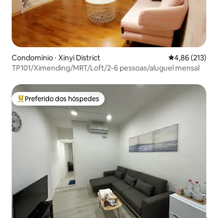
Condomínio ⋅ Xinyi District
4,86 de uma av
4,86 (213)
TP101/Ximending/MRT/Loft/2-6 pessoas/aluguel mensal
Preferido dos hóspedes
Entre os melhores preferidos dos hóspedes