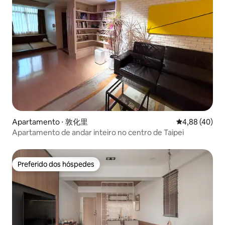
Apartamento ⋅ 敦化里
4,88 de uma a
4,88 (40)
Apartamento de andar inteiro no centro de Taipei
Preferido dos hóspedes
Preferido dos hóspedes