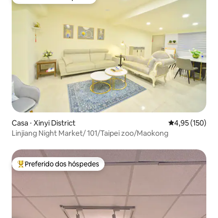
Preferido dos hóspedes
Casa ⋅ Xinyi District
4,95 de uma av
4,95 (150)
Linjiang Night Market/ 101/Taipei zoo/Maokong
Preferido dos hóspedes
Entre os melhores preferidos dos hóspedes