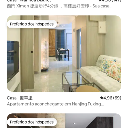
西門 Ximen 捷運步行4分鐘 ，高樓層好安靜 - Sua casa
longe de casa
Preferido dos hóspedes
Preferido dos hóspedes
Casa ⋅ 復華里
4,96 de uma av
4,96 (69)
Apartamento aconchegante em Nanjing Fuxing
MRT(4~8pax) 南京復興2分鐘
Preferido dos hóspedes
Preferido dos hóspedes