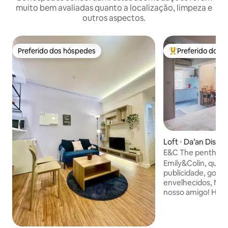
muito bem avaliadas quanto a localização, limpeza e
outros aspectos.
Preferido dos hóspedes
Preferido dos 
Preferido dos hóspedes
Entre os melhore
Loft ⋅ Da’an Distric
E&C The penthouse One minute MRT to
Taipei 101
Emily&Colin, que 
publicidade, gosta
envelhecidos, Mui
nosso amigo! Ho
grupo por vez, pa
incomodado por o
casa tem um espa